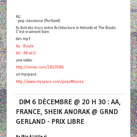
AU
- pop classieuse (Portland)
Ils font des trucs entre Architecture in Helsinki et The Books.
C'est vraiment bien.
des mp3 :
Au - Boute
AU - RR vd D
une vidéo :
http://vimeo.com/1819586
un myspace :
http://www.myspace.com/peaofthesea
DIM 6 DÉCEMBRE @ 20 H 30 : AA,
FRANCE, SHEIK ANORAK @ GRND
GERLAND - PRIX LIBRE
Aa (Big A Little a)