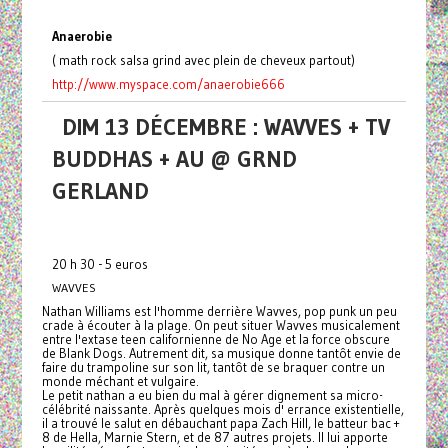
Anaerobie
( math rock salsa grind avec plein de cheveux partout)
http://www.myspace.com/anaerobie666
DIM 13 DÉCEMBRE : WAVVES + TV
BUDDHAS + AU @ GRND
GERLAND
20 h 30 - 5 euros
WAVVES
Nathan Williams est l'homme derrière Wavves, pop punk un peu
crade à écouter à la plage. On peut situer Wavves musicalement
entre l'extase teen californienne de No Age et la force obscure
de Blank Dogs. Autrement dit, sa musique donne tantôt envie de
faire du trampoline sur son lit, tantôt de se braquer contre un
monde méchant et vulgaire.
Le petit nathan a eu bien du mal à gérer dignement sa micro-
célébrité naissante. Après quelques mois d' errance existentielle,
il a trouvé le salut en débauchant papa Zach Hill, le batteur bac +
8 de Hella, Marnie Stern, et de 87 autres projets. Il lui apporte