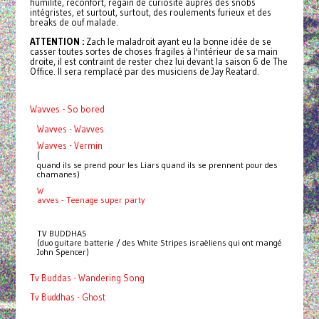
humilité, réconfort, regain de curiosité auprès des snobs
intégristes, et surtout, surtout, des roulements furieux et des
breaks de ouf malade.
ATTENTION :
Zach le maladroit ayant eu la bonne idée de se
casser toutes sortes de choses fragiles à l'intérieur de sa main
droite, il est contraint de rester chez lui devant la saison 6 de The
Office. Il sera remplacé par des musiciens de Jay Reatard.
Wavves - So bored
Wavves - Wavves
Wavves - Vermin
(
quand ils se prend pour les Liars quand ils se prennent pour des
chamanes)
W
avves - Teenage super party
TV BUDDHAS
(duo guitare batterie / des White Stripes israëliens qui ont mangé
John Spencer)
Tv Buddas - Wandering Song
Tv Buddhas - Ghost