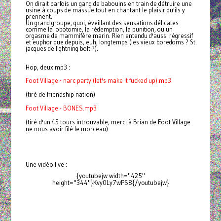
On dirait parfois un gang de babouins en train de détruire une
usine à coups de massue tout en chantant le plaisir qu'ils y
prennent.
Un grand groupe, quoi, éveillant des sensations délicates
comme la lobotomie, la rédemption, la punition, ou un
orgasme de mammifère marin. Rien entendu d'aussi régressif
et euphorique depuis, euh, longtemps (les vieux boredoms ? St
jacques de lightning bolt ?).
Hop, deux mp3 :
Foot Village - narc party (let's make it fucked up).mp3
(tiré de friendship nation)
Foot Village - BONES.mp3
(tiré d'un 45 tours introuvable, merci à Brian de Foot Village
ne nous avoir filé le morceau)
Une vidéo live :
{youtubejw width="425"
height="344"}Kvy0Ly7wPS8{/youtubejw}