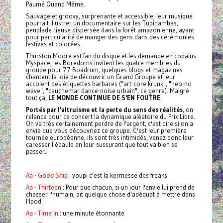
Paumé Quand Même.
Sauvage et groovy, surprenante et accessible, leur musique
pourrait illustrer un documentaire sur les Tupinambas,
peuplade rieuse dispersée dans la forêt amazonienne, ayant
pour particularité de manger des gens dans des cérémonies
festives et colorées.
Thurston Moore est fan du disque et les demande en copains
Myspace, les Boredoms invitent les quatre membres du
groupe pour 77 Boadrum, quelques blogs et magazines
chantent la joie de découvrir un Grand Groupe et leur
accolent des étiquettes barbares ("art-core krunk", "neo-no
wave", "cauchemar dance-noise urbain", ce genre). Malgré
tout ça,
LE MONDE CONTINUE DE S'EN FOUTRE
.
Portés par l'altruisme et la perte du sens des réalités
, on
relance pour ce concert la dynamique aléatoire du Prix Libre.
On va très certainement perdre de l'argent, c'est dire si on a
envie que vous découvriez ce groupe. C'est leur première
tournée européenne, ils sont très intimidés, venez donc leur
caresser l'épaule en leur sussurant que tout va bien se
passer.
Aa - Good Ship
: youpi c'est la kermesse des freaks
Aa - Thirteen
: Pour que chacun, si un jour l'envie lui prend de
chasser l'humain, ait quelque chose d'adéquat à mettre dans
l'Ipod.
Aa - Time In
: une minute étonnante