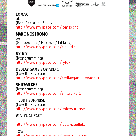
LOMAX
uk
(Ram Records - Fokuz)
http://www.myspace.com/
lomaxdnb
MARC NOSTROMO
be
(8bitpeoples / Hexawe / Intikrec)
http://www.myspace.com/
discodirt
RYLKIX
(lyondrumming)
http://www.myspace.com/rylkix
DEDLAY GAME BOY ADDICT
(Low Bit Revolution)
http://www.myspace.com/
dedlaygameboyaddict
SHITWALKER
(lyondrumming)
http://www.myspace.com/
shitwalker1
TEDDY SURPRISE
(Low Bit Revolution)
http://www.myspace.com/
teddysurprise
VJ VIZUAL FAKT
http://www.myspace.com/
ludovizualfakt
LOW BIT :
http://www.myspace.com/
lowbitrevolution