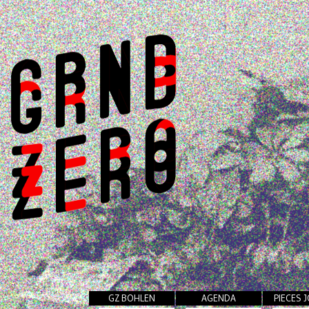
GZ BOHLEN
AGENDA
PIECES 