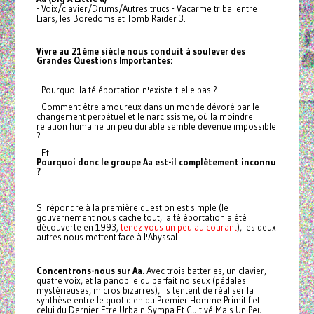
- Voix/clavier/Drums/Autres trucs - Vacarme tribal entre
Liars, les Boredoms et Tomb Raider 3.
Vivre au 21ème siècle nous conduit à soulever des
Grandes Questions Importantes:
- Pourquoi la téléportation n'existe-t-elle pas ?
- Comment être amoureux dans un monde dévoré par le
changement perpétuel et le narcissisme, où la moindre
relation humaine un peu durable semble devenue impossible
?
- Et
Pourquoi donc le groupe Aa est-il complètement inconnu
?
Si répondre à la première question est simple (le
gouvernement nous cache tout, la téléportation a été
découverte en 1993,
tenez vous un peu au courant
), les deux
autres nous mettent face à l'Abyssal.
Concentrons-nous sur Aa
. Avec trois batteries, un clavier,
quatre voix, et la panoplie du parfait noiseux (pédales
mystérieuses, micros bizarres), ils tentent de réaliser la
synthèse entre le quotidien du Premier Homme Primitif et
celui du Dernier Etre Urbain Sympa Et Cultivé Mais Un Peu