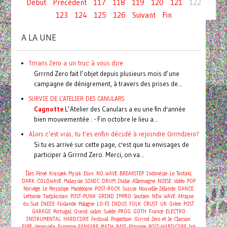
Début
Précédent
117
118
119
120
121
122
123
124
125
126
Suivant
Fin
A LA UNE
Trrrans Zero a un truc à vous dire
Grrrnd Zero fait l’objet depuis plusieurs mois d’une
campagne de dénigrement, à travers des prises de...
SURVIE DE L'ATELIER DES CANULARS
Cagnotte
L’Atelier des Canulars a eu une fin d'année
bien mouvementée : - Fin octobre le lieu a...
Alors c'est vrai, tu t'es enfin décidé à rejoindre Grrrndzero?
Si tu es arrivé sur cette page, c'est que tu envisages de
participer à Grrrnd Zero. Merci, on va...
Îles Féroé
Kraspek Mysik
Divx
NO WAVE
BREAKSTEP
Indonésie
Le Tostaki
DARK
COLDWAVE
Malaysie
SONIC
DRUM
Italie
Allemagne
NOISE
Vidéo
POP
Norvège
Le Periscope
Macédoine
POST-ROCK
Suisse
Nouvelle-Zélande
DANCE
Lettonie
Tadjikistan
POST-PUNK
GRIND
IMPRO
Soutien
NEW WAVE
Afrique
du Sud
INDIE
Finlande
Pologne
LO-FI
INDUS
FOLK
CRUST
UK
Grèce
POST
GARAGE
Portugal
Grand salon
Suède
PROG
GOTH
France
ELECTRO
INSTRUMENTAL
HARDCORE
Festival
Projection
Grrrnd Zero et le Clacson
EXPE
Venezuela
Espagne
FANFARE
MATH
BASS
Ethiopie
POST-HARDCORE
lab