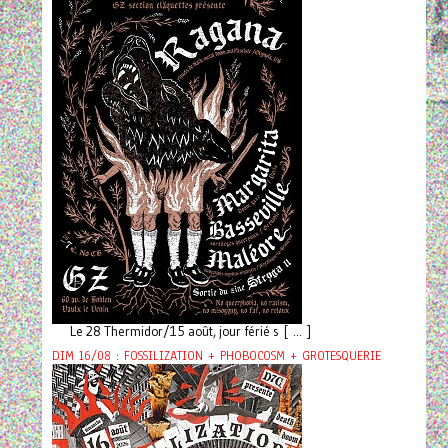
Le 28 Thermidor/15 août, jour férié s [ ... ]
DIM 16/08 : FOSSILIZATION + PHOBOCOSM + GROTESQUERIE