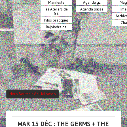
Manifeste
Agenda gz
Mag
les Ateliers de
Agenda passé
Ima
GZ
Archiv
Infos pratiques
Cha
Rejoindre gz
Nous Soutenir Via HelloAsso
MAR 15 DÉC : THE GERMS + THE