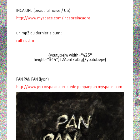
INCA ORE (beautiful noise / US)
http://www.myspace.com/incaoreincaore
un mp3 du dernier album :
ruff riddim
{youtubejw width="425"
height="344"}T2Aenf7of5g{/youtubejw}
PAN PAN PAN (lyon)
http://www.jecroispasquilexistede.panpanpan.myspace.com