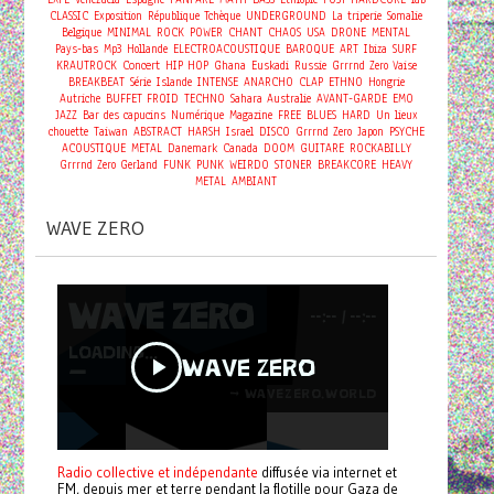
CLASSIC
Exposition
République Tchèque
UNDERGROUND
La triperie
Somalie
Belgique
MINIMAL
ROCK
POWER
CHANT
CHAOS
USA
DRONE
MENTAL
Pays-bas
Mp3
Hollande
ELECTROACOUSTIQUE
BAROQUE
ART
Ibiza
SURF
Concert
KRAUTROCK
HIP HOP
Ghana
Euskadi
Russie
Grrrnd Zero Vaise
BREAKBEAT
Série
Islande
INTENSE
ANARCHO
CLAP
ETHNO
Hongrie
Autriche
BUFFET FROID
TECHNO
Sahara
Australie
AVANT-GARDE
EMO
JAZZ
Bar des capucins
Numérique
Magazine
FREE
BLUES
HARD
Un lieux
chouette
Taiwan
ABSTRACT
HARSH
Israel
DISCO
Grrrnd Zero
Japon
PSYCHE
ACOUSTIQUE
METAL
Danemark
Canada
DOOM
GUITARE
ROCKABILLY
Grrrnd Zero Gerland
FUNK
PUNK
WEIRDO
STONER
BREAKCORE
HEAVY
METAL
AMBIANT
WAVE ZERO
Radio collective et indépendante
diffusée via internet et
FM, depuis mer et terre pendant la flotille pour Gaza de