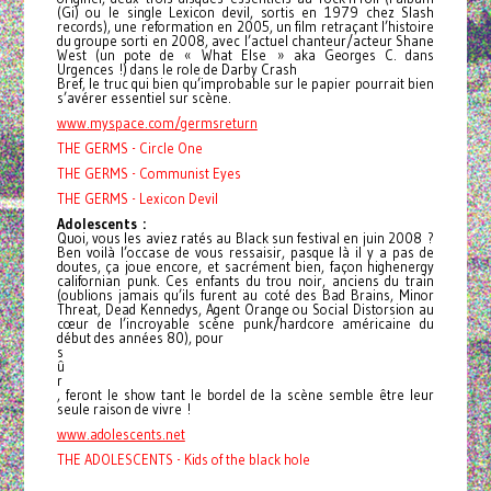
(Gi) ou le single Lexicon devil, sortis en 1979 chez Slash
records), une reformation en 2005, un film retraçant l’histoire
du groupe sorti en 2008, avec l’actuel chanteur/acteur Shane
West (un pote de « What Else » aka Georges C. dans
Urgences !) dans le role de Darby Crash
Bref, le truc qui bien qu’improbable sur le papier pourrait bien
s’avérer essentiel sur scène.
www.myspace.com/germsreturn
THE GERMS - Circle One
THE GERMS - Communist Eyes
THE GERMS - Lexicon Devil
Adolescents :
Quoi, vous les aviez ratés au Black sun festival en juin 2008 ?
Ben voilà l’occase de vous ressaisir, pasque là il y a pas de
doutes, ça joue encore, et sacrément bien, façon highenergy
californian punk. Ces enfants du trou noir, anciens du train
(oublions jamais qu’ils furent au coté des Bad Brains, Minor
Threat, Dead Kennedys, Agent Orange ou Social Distorsion au
cœur de l’incroyable scène punk/hardcore américaine du
début des années 80), pour
s
û
r
, feront le show tant le bordel de la scène semble être leur
seule raison de vivre !
www.adolescents.net
THE ADOLESCENTS - Kids of the black hole