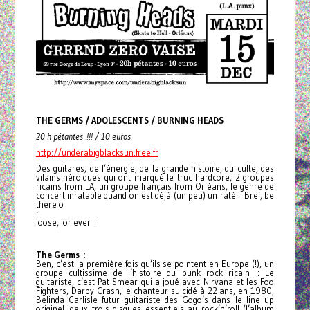
THE GERMS / ADOLESCENTS / BURNING HEADS
20 h pétantes !!! / 10 euros
http://underabigblacksun.free.fr
Des guitares, de l’énergie, de la grande histoire, du culte, des
vilains héroiques qui ont marqué le truc hardcore, 2 groupes
ricains from LA, un groupe français from Orléans, le genre de
concert inratable quand on est déjà (un peu) un raté... Bref, be
there o
r
loose, for ever !
The Germs :
Ben, c’est la première fois qu’ils se pointent en Europe (!), un
groupe cultissime de l’histoire du punk rock ricain : Le
guitariste, c’est Pat Smear qui a joué avec Nirvana et les Foo
Fighters, Darby Crash, le chanteur suicidé à 22 ans, en 1980,
Belinda Carlisle futur guitariste des Gogo’s dans le line up
originel, deux trois disques essentiels au rock’n’roll (l’album