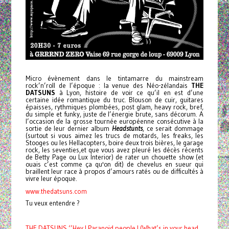
Micro évènement dans le tintamarre du mainstream
rock’n’roll de l’époque : la venue des Néo-zélandais
THE
DATSUNS
à Lyon, histoire de voir ce qu’il en est d’une
certaine idée romantique du truc. Blouson de cuir, guitares
épaisses, rythmiques plombées, post glam, heavy rock, bref,
du simple et funky, juste de l’énergie brute, sans décorum. A
l’occasion de la grosse tournée européenne consécutive à la
sortie de leur dernier album
Headstunts
, ce serait dommage
(surtout si vous aimez les trucs de motards, les freaks, les
Stooges ou les Hellacopters, boire deux trois bières, le garage
rock, les seventies,et que vous avez pleuré les décès récents
de Betty Page ou Lux Interior) de rater un chouette show (et
ouais c’est comme ça qu'on dit) de chevelus en sueur qui
braillent leur race à propos d’amours ratés ou de difficultés à
vivre leur époque.
www.thedatsuns.com
Tu veux entendre ?
THE DATSUNS ‘’Hey ! Paranoid people ! (What’s in your head