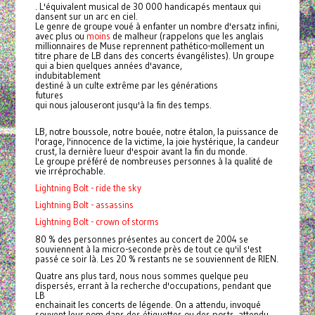
. L'équivalent musical de 30 000 handicapés mentaux qui
dansent sur un arc en ciel.
Le genre de groupe voué à enfanter un nombre d'ersatz infini,
avec plus ou
moins
de malheur (rappelons que les anglais
millionnaires de Muse reprennent pathético-mollement un
titre phare de LB dans des concerts évangélistes). Un groupe
qui a bien quelques années d'avance,
indubitablement
destiné à un culte extrême par les générations
futures
qui nous jalouseront jusqu'à la fin des temps.
LB
, notre boussole, notre bouée, notre étalon, la puissance de
l'orage, l'innocence de la victime, la joie hystérique, la candeur
crust, la dernière lueur d'espoir avant la fin du monde.
Le groupe préféré de nombreuses personnes à la qualité de
vie irréprochable.
Lightning Bolt - ride the sky
Lightning Bolt - assassins
Lightning Bolt - crown of storms
80 % des personnes présentes au concert de 2004 se
souviennent à la micro-seconde près de tout ce qu'il s'est
passé ce soir là. Les 20 % restants ne se souviennent de RIEN.
Quatre ans plus tard, nous nous sommes quelque peu
dispersés, errant à la recherche d'occupations, pendant que
LB
enchainait les concerts de légende. On a attendu, invoqué
souvent leur nom dans des étiquettes ou des posts, attendu