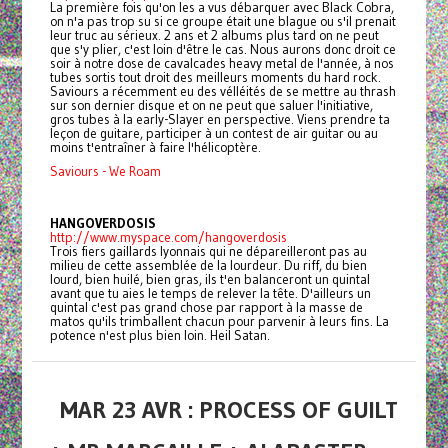
La première fois qu'on les a vus débarquer avec Black Cobra,
on n'a pas trop su si ce groupe était une blague ou s'il prenait
leur truc au sérieux. 2 ans et 2 albums plus tard on ne peut
que s'y plier, c'est loin d'être le cas. Nous aurons donc droit ce
soir à notre dose de cavalcades heavy metal de l'année, à nos
tubes sortis tout droit des meilleurs moments du hard rock.
Saviours a récemment eu des vélléités de se mettre au thrash
sur son dernier disque et on ne peut que saluer l'initiative,
gros tubes à la early-Slayer en perspective. Viens prendre ta
leçon de guitare, participer à un contest de air guitar ou au
moins t'entraîner à faire l'hélicoptère.
Saviours - We Roam
HANGOVERDOSIS
http://www.myspace.com/hangoverdosis
Trois fiers gaillards lyonnais qui ne dépareilleront pas au
milieu de cette assemblée de la lourdeur. Du riff, du bien
lourd, bien huilé, bien gras, ils t'en balanceront un quintal
avant que tu aies le temps de relever la tête. D'ailleurs un
quintal c'est pas grand chose par rapport à la masse de
matos qu'ils trimballent chacun pour parvenir à leurs fins. La
potence n'est plus bien loin. Heil Satan.
MAR 23 AVR : PROCESS OF GUILT