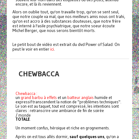
encore, et là ils reviennent.
Alors on oublie tout, qu'on travaille trop, qu'on se sent seul,
que notre couple va mal, que nos meilleurs amis nous ont trahi,
qu'on est accro à des substances douteuses, que notre frère
est interné à l'asile psychiatrique, que notre soeur écoute
Michel Berger, que nous serons bientôt morts.
Le petit bout de vidéo est extrait du dvd Power of Salad. On
peut le voir en entier
ici
.
CHEWBACCA
Chewbacca :
un
grand barbu à effets
et un
batteur anglais
humide et
expressif transcendent la notion de "problèmes techniques".
Le son est au taquet, tout est compressé, les intentions sont
claires : retranscrire une ambiance de fin de soirée
/ monde
TOTALE
.
Un moment confus, héroique et riche en grognements.
Après on est tous allés dormir,
sauf quelques uns
, qu'on a