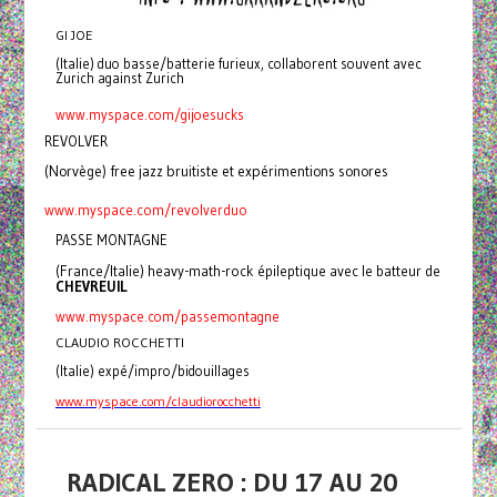
GI JOE
(Italie) duo basse/batterie furieux, collaborent souvent avec
Zurich against Zurich
www.myspace.com/gijoesucks
REVOLVER
(Norvège) free jazz bruitiste et expérimentions sonores
www.myspace.com/revolverduo
PASSE MONTAGNE
(France/Italie) heavy-math-rock épileptique avec le batteur de
CHEVREUIL
www.myspace.com/passemontagne
CLAUDIO ROCCHETTI
(Italie) expé/impro/bidouillages
www.myspace.com/claudiorocchetti
RADICAL ZERO : DU 17 AU 20