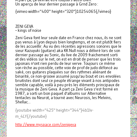
Un aperçu de leur dernier passage à Grnd Zero :
{vimeo width="400" height="320"}10254065{/vimeo}
ZENI GEVA
-
kings of noise
Zeni Geva font leur seule date en France chez nous, ils ne sont
pas venus à Lyon depuis bien longtemps, et on est plutôt fiers
de les accueillir. Au vu des récentes agressions sonores que le
sieur Kazuyuki (guitare) aka KK Null nous a délivré lors de son
dernier passage au Sonic, du live de 2009 fraichement sorti
et des vidéos sur le net, on est en droit de penser que les trois
japonais n'ont rien perdu de leur verve. Toujours ce même
son rèche au possible, cette voix de prof de judo défoncé au
saké, ces guitares plaquées sur des rythmes aliénant de
binarité, ce non-groove assumé jusqu'au bout et ces envolées
bruitistes dont seul ce peuple étrange vivant à nos antipodes
semble capable, voilà à peu près les éléments principaux de
la musique de Zeni Geva. A part ça Zeni Geva s'est formé en
1987, a sorti un bon paquet d'albums sur Alternative
tentacles ou Neurot, a tourné avec Neurosis, les Melvins,
Shellac...
{youtube width="425" height="344"}4b1lv-
m_4LY{/youtube}
http://www.myspace.com/
zenigeva