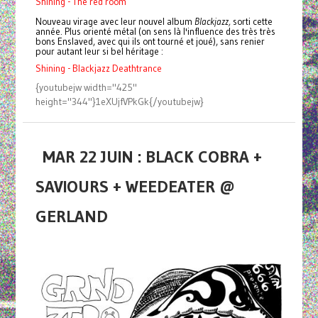
Shining - The red room
Nouveau virage avec leur nouvel album
Blackjazz,
sorti cette
année. Plus orienté métal (on sens là l'influence des très très
bons Enslaved, avec qui ils ont tourné et joué), sans renier
pour autant leur si bel héritage :
Shining - Blackjazz Deathtrance
{youtubejw width="425"
height="344"}1eXUjfVPkGk{/youtubejw}
MAR 22 JUIN : BLACK COBRA +
SAVIOURS + WEEDEATER @
GERLAND