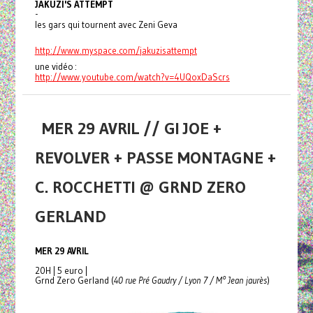
JAKUZI'S ATTEMPT
-
les gars qui tournent avec Zeni Geva
http://www.myspace.com/
jakuzisattempt
une vidéo :
http://www.youtube.com/watch?
v=4UQoxDaScrs
MER 29 AVRIL // GI JOE +
REVOLVER + PASSE MONTAGNE +
C. ROCCHETTI @ GRND ZERO
GERLAND
MER 29 AVRIL
20H | 5 euro |
Grnd Zero Gerland (
40 rue Pré Gaudry / Lyon 7 / M° Jean jaurès
)