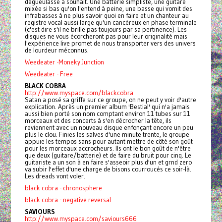
dégueulasse à souhait. Une batterie simpliste, une guitare
mixée si bas qu'on l'entend à peine, une basse qui vomit des
infrabasses à ne plus savoir quoi en faire et un chanteur au
registre vocal aussi large qu'un cancéreux en phase terminale
(c'est dire s'il ne brille pas toujours par sa pertinence). Les
disques ne vous écorcheront pas pour leur originalité mais
l'expérience live promet de nous transporter vers des univers
de lourdeur méconnus.
Weedeater -Moneky Junction
Weedeater - Free
BLACK COBRA
http://www.myspace.com/blackcobra
Satan a posé sa griffe sur ce groupe, on ne peut y voir d'autre
explication. Après un premier album 'Bestial' qui n'a jamais
aussi bien porté son nom comptant environ 11 tubes sur 11
morceaux et des concerts à s'en décrocher la tête, ils
reviennent avec un nouveau disque enfonçant encore un peu
plus le clou. Finies les salves d'une minute trente, le groupe
appuie les tempos sans pour autant mettre de côté son goût
pour les morceaux accrocheurs. Ils ont le bon goût de n'être
que deux (guitare/batterie) et de faire du bruit pour cinq. Le
guitariste a un son à en faire s'asseoir plus d'un et grnd zero
va subir l'effet d'une charge de bisons courroucés ce soir-là.
Les dreads vont voler.
black cobra - chronosphere
black cobra - negative reversal
SAVIOURS
http://www.myspace.com/saviours666