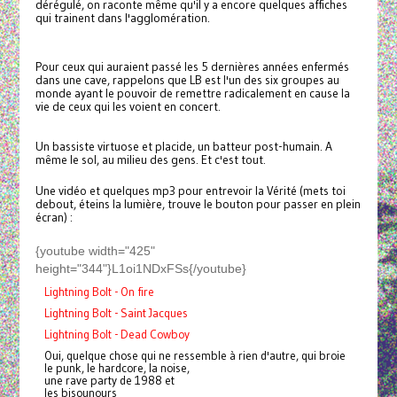
dérégulé, on raconte même qu'il y a encore quelques affiches
qui trainent dans l'agglomération.
Pour ceux qui auraient passé les 5 dernières années enfermés
dans une cave, rappelons que
LB
est l'un des six groupes au
monde ayant le pouvoir de remettre radicalement en cause la
vie de ceux qui les voient en concert.
Un bassiste virtuose et placide, un batteur post-humain. A
même le sol, au milieu des gens. Et c'est tout.
Une vidéo et quelques mp3 pour entrevoir la Vérité (mets toi
debout, éteins la lumière, trouve le bouton pour passer en plein
écran) :
{youtube width="425"
height="344"}L1oi1NDxFSs{/youtube}
Lightning Bolt - On fire
Lightning Bolt - Saint Jacques
Lightning Bolt - Dead Cowboy
Oui, quelque chose qui ne ressemble à rien d'autre, qui broie
le punk, le hardcore, la noise,
une rave party de 1988 et
les bisounours