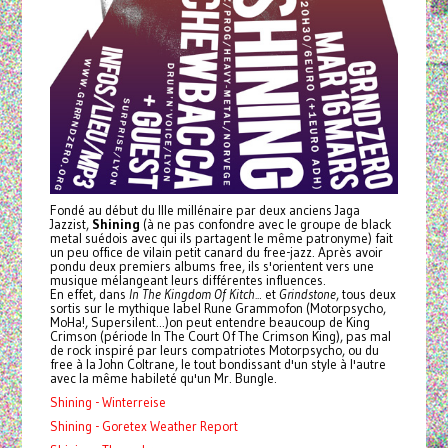
Fondé au début du IIIe millénaire par deux anciens Jaga
Jazzist,
Shining
(à ne pas confondre avec le groupe de black
metal suédois avec qui ils partagent le même patronyme) fait
un peu office de vilain petit canard du free-jazz. Après avoir
pondu deux premiers albums free, ils s'orientent vers une
musique mélangeant leurs différentes influences.
En effet, dans
In The Kingdom Of Kitch..
. et
Grindstone
, tous deux
sortis sur le mythique label Rune Grammofon (Motorpsycho,
MoHa!, Supersilent...)
on peut entendre beaucoup de King
Crimson (période In The Court Of The Crimson King), pas mal
de rock inspiré par leurs compatriotes Motorpsycho, ou du
free à la John Coltrane, le tout bondissant d'un style à l'autre
avec la même habileté qu'un Mr. Bungle.
Shining - Winterreise
Shining - Goretex Weather Report