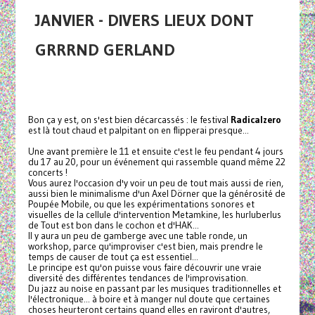
JANVIER - DIVERS LIEUX DONT
GRRRND GERLAND
Bon ça y est, on s'est bien décarcassés : le festival
Radicalzero
est là tout chaud et palpitant on en flipperai presque...
Une avant première le 11 et ensuite c'est le feu pendant 4 jours
du 17 au 20, pour un événement qui rassemble quand même 22
concerts !
Vous aurez l'occasion d'y voir un peu de tout mais aussi de rien,
aussi bien le minimalisme d'un Axel Dörner que la générosité de
Poupée Mobile, ou que les expérimentations sonores et
visuelles de la cellule d'intervention Metamkine, les hurluberlus
de Tout est bon dans le cochon et d'HAK...
Il y aura un peu de gamberge avec une table ronde, un
workshop, parce qu'improviser c'est bien, mais prendre le
temps de causer de tout ça est essentiel...
Le principe est qu'on puisse vous faire découvrir une vraie
diversité des différentes tendances de l'improvisation.
Du jazz au noise en passant par les musiques traditionnelles et
l'électronique... à boire et à manger nul doute que certaines
choses heurteront certains quand elles en raviront d'autres,