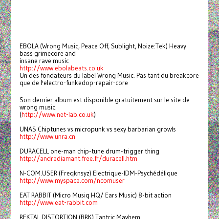
EBOLA (Wrong Music, Peace Off, Sublight, Noize:Tek) Heavy
bass grimecore and
insane rave music
http://www.ebolabeats.co.uk
Un des fondateurs du label Wrong Music. Pas tant du breakcore
que de l'electro-funkedop-repair-core
Son dernier album est disponible gratuitement sur le site de
wrong music.
(
http://www.net-lab.co.uk
)
UNAS Chiptunes vs micropunk vs sexy barbarian growls
http://www.unra.cn
DURACELL one-man chip-tune drum-trigger thing
http://andrediamant.free.fr
/duracell.htm
N-COM.USER (Freqknsyz) Electrique-IDM-Psychédélique
http://www.myspace.com/ncomuse
r
EAT RABBIT (Micro Musiq HQ/ Ears Music) 8-bit action
http://www.eat-rabbit.com
REKTAL DISTORTION (BRK) Tantric Mayhem