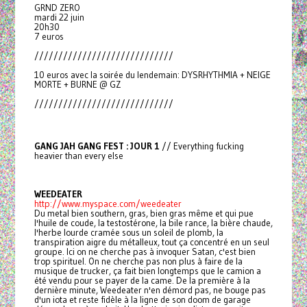
GRND ZERO
mardi 22 juin
20h30
7 euros
/////////////////////////////
10 euros avec la soirée du lendemain: DYSRHYTHMIA + NEIGE
MORTE + BURNE @ GZ
/////////////////////////////
GANG JAH GANG FEST : JOUR 1
// Everything fucking
heavier than every else
WEEDEATER
http://www.myspace.com/weedeater
Du metal bien southern, gras, bien gras même et qui pue
l'huile de coude, la testostérone, la bile rance, la bière chaude,
l'herbe lourde cramée sous un soleil de plomb, la
transpiration aigre du métalleux, tout ça concentré en un seul
groupe. Ici on ne cherche pas à invoquer Satan, c'est bien
trop spirituel. On ne cherche pas non plus à faire de la
musique de trucker, ça fait bien longtemps que le camion a
été vendu pour se payer de la came. De la première à la
dernière minute, Weedeater n'en démord pas, ne bouge pas
d'un iota et reste fidèle à la ligne de son doom de garage