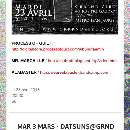
PROCESS OF GUILT
/
http://digitalstore.processofguilt.com/album/faemin
MR. MARCAILLE
/
http://zoubroff.blogspot.fr/p/video.html
ALABASTER
/
http://wearealabaster.bandcamp.com
le 23 avril 2013
20h30
5€
MAR 3 MARS - DATSUNS@GRND