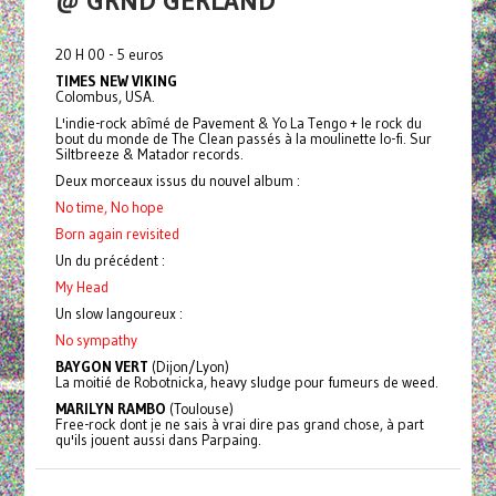
@ GRND GERLAND
20 H 00 - 5 euros
TIMES NEW VIKING
Colombus, USA.
L'indie-rock abîmé de Pavement & Yo La Tengo + le rock du
bout du monde de The Clean passés à la moulinette lo-fi. Sur
Siltbreeze & Matador records.
Deux morceaux issus du nouvel album :
No time, No hope
Born again revisited
Un du précédent :
My Head
Un slow langoureux :
No sympathy
BAYGON VERT
(Dijon/Lyon)
La moitié de Robotnicka, heavy sludge pour fumeurs de weed.
MARILYN RAMBO
(Toulouse)
Free-rock dont je ne sais à vrai dire pas grand chose, à part
qu'ils jouent aussi dans Parpaing.