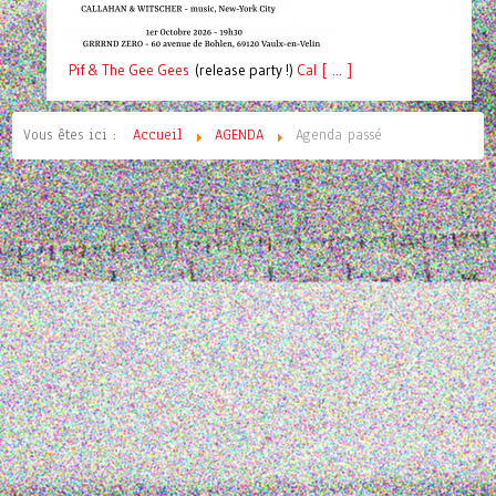
Pif
& The Gee Gees
(release party !)
C
a
l [ ... ]
Vous êtes ici :
Accueil
AGENDA
Agenda passé