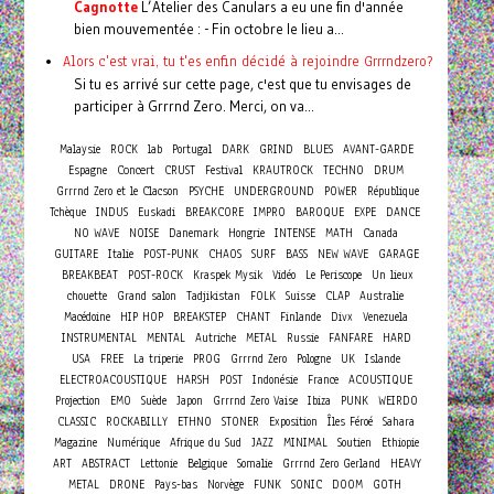
Cagnotte
L’Atelier des Canulars a eu une fin d'année
bien mouvementée : - Fin octobre le lieu a...
Alors c'est vrai, tu t'es enfin décidé à rejoindre Grrrndzero?
Si tu es arrivé sur cette page, c'est que tu envisages de
participer à Grrrnd Zero. Merci, on va...
Malaysie
ROCK
lab
Portugal
DARK
GRIND
BLUES
AVANT-GARDE
Concert
Espagne
CRUST
Festival
KRAUTROCK
TECHNO
DRUM
Grrrnd Zero et le Clacson
PSYCHE
UNDERGROUND
POWER
République
Tchèque
INDUS
Euskadi
BREAKCORE
IMPRO
BAROQUE
EXPE
DANCE
NO WAVE
NOISE
Danemark
Hongrie
INTENSE
MATH
Canada
GUITARE
Italie
POST-PUNK
CHAOS
SURF
BASS
NEW WAVE
GARAGE
BREAKBEAT
POST-ROCK
Kraspek Mysik
Vidéo
Le Periscope
Un lieux
chouette
Grand salon
Tadjikistan
FOLK
Suisse
CLAP
Australie
Macédoine
HIP HOP
BREAKSTEP
CHANT
Finlande
Divx
Venezuela
INSTRUMENTAL
MENTAL
Autriche
METAL
Russie
FANFARE
HARD
USA
FREE
La triperie
PROG
Grrrnd Zero
Pologne
UK
Islande
ELECTROACOUSTIQUE
HARSH
POST
Indonésie
France
ACOUSTIQUE
Projection
EMO
Suède
Japon
Grrrnd Zero Vaise
Ibiza
PUNK
WEIRDO
CLASSIC
ROCKABILLY
ETHNO
STONER
Exposition
Îles Féroé
Sahara
Magazine
Numérique
Afrique du Sud
JAZZ
MINIMAL
Soutien
Ethiopie
ART
ABSTRACT
Lettonie
Belgique
Somalie
Grrrnd Zero Gerland
HEAVY
METAL
DRONE
Pays-bas
Norvège
FUNK
SONIC
DOOM
GOTH