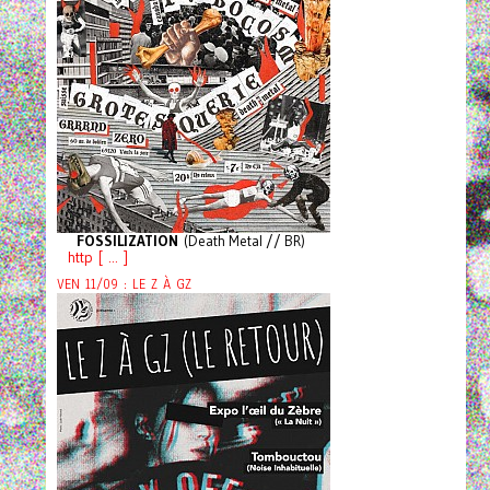
FOSSILIZATION
(Death Metal // BR)
http [ ... ]
VEN 11/09 : LE Z À GZ