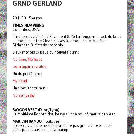
GRND GERLAND
20 H 00 - 5 euros
TIMES NEW VIKING
Colombus, USA.
L'indie-rock abîmé de Pavement & Yo La Tengo + le rock du bout
du monde de The Clean passés à la moulinette lo-fi. Sur
Siltbreeze & Matador records.
Deux morceaux issus du nouvel album :
No time, No hope
Born again revisited
Un du précédent :
My Head
Un slow langoureux :
No sympathy
BAYGON VERT
(Dijon/Lyon)
La moitié de Robotnicka, heavy sludge pour fumeurs de weed.
MARILYN RAMBO
(Toulouse)
Free-rock dont je ne sais à vrai dire pas grand chose, à part
qu'ils jouent aussi dans Parpaing.