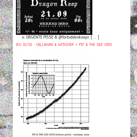
⚔️ URGENTE PISSE & @forbiddenkeepr [ ... ]
JEU 01/10 : CALLAHAN & WITSCHER + PIF & THE GEE GEES