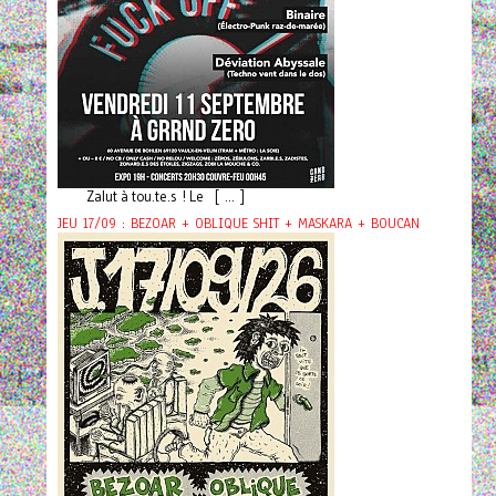
Zalut à tou.te.s ! Le [ ... ]
JEU 17/09 : BEZOAR + OBLIQUE SHIT + MASKARA + BOUCAN