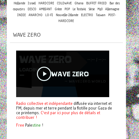
Hollande
Israel
HARDCORE
COLDWAVE
Ghana
BUFFET FROID
Bar des
capucins
DISCO
AMBIANT
Grèce
POP
Le Tostaki
Série
Mp3
Allemagne
INDIE
ANARCHO
LO-FI
Nouvelle-Zélande
ELECTRO
Taiwan
POST-
HARDCORE
WAVE ZERO
Radio collective et indépendante
diffusée via internet et
FM, depuis mer et terre pendant la flotille pour Gaza de
ce printemps.
C'est par ici pour plus de détails et
contribuer !
Free
Pale
stine
!