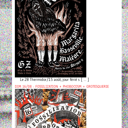
Le 28 Thermidor/15 août, jour férié s [ ... ]
DIM 16/08 : FOSSILIZATION + PHOBOCOSM + GROTESQUERIE