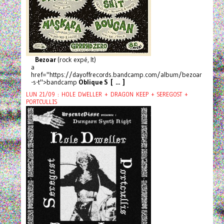
Bezoar
(rock expé, It)
a
href="https://dayoffrecords.bandcamp.com/album/bezoar
-s-t">bandcamp
Oblique S [ ... ]
LUN 21/09 : HOLE DWELLER + DRAGON KEEP + SEREGOST +
PORTCULLIS