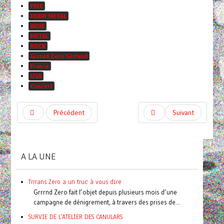
FREE
HEAVY METAL
INDIE
METAL
ROCK
Grrrnd Zero Gerland
France
USA
Concert
Précédent
Suivant
A LA UNE
Trrrans Zero a un truc à vous dire
Grrrnd Zero fait l’objet depuis plusieurs mois d’une
campagne de dénigrement, à travers des prises de...
SURVIE DE L'ATELIER DES CANULARS