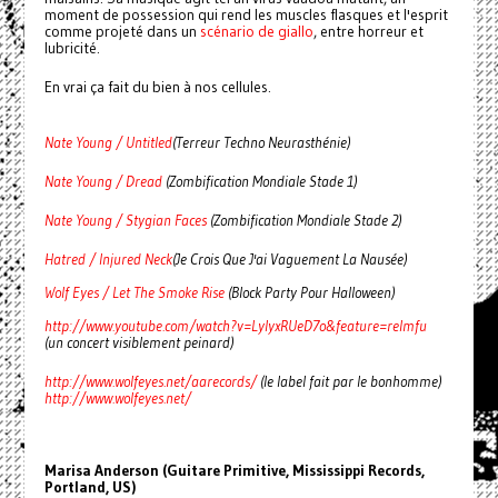
moment de possession qui rend les muscles flasques et l'esprit
comme projeté dans un
scénario de giallo
, entre horreur et
lubricité.
En vrai ça fait du bien à nos cellules.
Nate Young / Untitled
(Terreur Techno Neurasthénie)
Nate Young / Dread
(Zombification Mondiale Stade 1)
Nate Young / Stygian Faces
(Zombification Mondiale Stade 2)
Hatred / Injured Neck
(Je Crois Que J'ai Vaguement La Nausée)
Wolf Eyes / Let The Smoke Rise
(Block Party Pour Halloween)
http://www.youtube.com/watch?v=LylyxRUeD7o&feature=relmfu
(un concert visiblement peinard)
http://www.wolfeyes.net/aarecords/
(le label fait par le bonhomme)
http://www.wolfeyes.net/
Marisa Anderson (Guitare Primitive, Mississippi Records,
Portland, US)