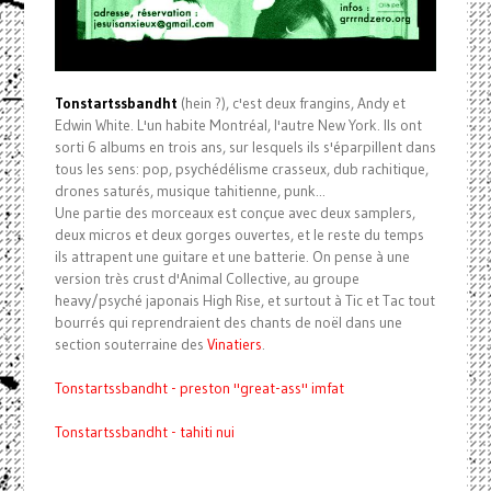
Tonstartssbandht
(hein ?), c'est deux frangins, Andy et
Edwin White. L'un habite Montréal, l'autre New York. Ils ont
sorti 6 albums en trois ans, sur lesquels ils s'éparpillent dans
tous les sens: pop, psychédélisme crasseux, dub rachitique,
drones saturés, musique tahitienne, punk...
Une partie des morceaux est conçue avec deux samplers,
deux micros et deux gorges ouvertes, et le reste du temps
ils attrapent une guitare et une batterie. On pense à une
version très crust d'Animal Collective, au groupe
heavy/psyché japonais High Rise, et surtout à Tic et Tac tout
bourrés qui reprendraient des chants de noël dans une
section souterraine des
Vinatiers
.
Tonstartssbandht - preston ''great-ass'' imfat
Tonstartssbandht - tahiti nui