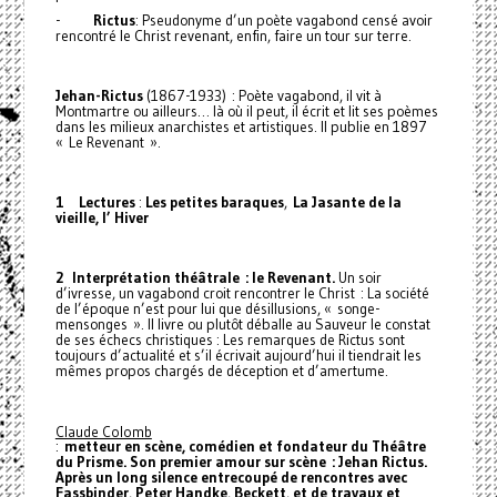
-
Rictus
: Pseudonyme d’un poète vagabond censé avoir
rencontré le Christ revenant, enfin, faire un tour sur terre.
Jehan-Rictus
(1867-1933) : Poète vagabond, il vit à
Montmartre ou ailleurs… là où il peut, il écrit et lit ses poèmes
dans les milieux anarchistes et artistiques. Il publie en 1897
« Le Revenant ».
1 Lectures
:
Les petites baraques
,
La Jasante de la
vieille, l’ Hiver
2 Interprétation théâtrale : le Revenant.
Un soir
d’ivresse, un vagabond croit rencontrer le Christ : La société
de l’époque n’est pour lui que désillusions, « songe-
mensonges ». Il livre ou plutôt déballe au Sauveur le constat
de ses échecs christiques : Les remarques de Rictus sont
toujours d’actualité et s’il écrivait aujourd’hui il tiendrait les
mêmes propos chargés de déception et d’amertume.
Claude Colomb
:
metteur en scène, comédien et fondateur du Théâtre
du Prisme. Son premier amour sur scène : Jehan Rictus.
Après un long silence entrecoupé de rencontres avec
Fassbinder, Peter Handke, Beckett, et de travaux et