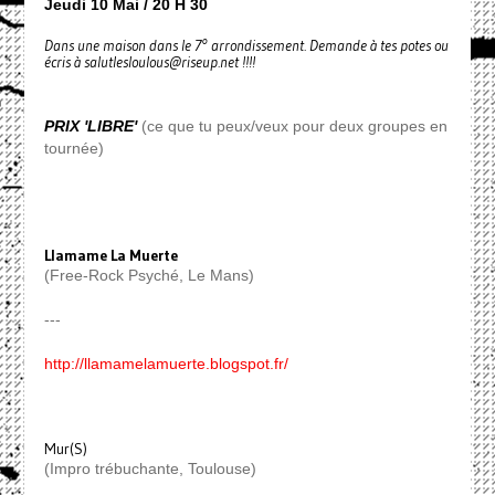
Jeudi 10 Mai / 20 H 30
Dans une maison dans le 7° arrondissement. Demande à tes potes ou
écris à salutlesloulous@riseup.net !!!!
PRIX 'LIBRE'
(ce que tu peux/veux pour deux groupes en
tournée)
Llamame La Muerte
(Free-Rock Psyché, Le Mans)
---
http://llamamelamuerte.blogspot.fr/
Mur(S)
(Impro trébuchante, Toulouse)