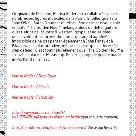
Originaire de Portland, Marisa Anderson a collaboré avec de
nombreuses figures musicales de la
Rose City
, telles que Tara
Jane O'Neil, Sarah Dougher ou Mirah. Son dernier disque solo
en date, "The Golden Hour" mélange blues du delta, guitare
ouest-africaine, country & western, gospel et noise dans
une·envoûtante·improvisation pour guitare et
lap steel
.
Impossible de ne pas penser également à John Fahey et à
l'
Americana
la plus primitive, même si la principale intéressée
s'en défend ! C'est tout naturellement que "The Golden Hour" a
trouvé sa place sur Mississippi Records, gage de qualité made-
in-Portland s'il en est.
Marisa Nadler / Drop Down
Marisa Nadler / Clouds
Marisa Nadler / Electricity
http://www.youtube.com/watch?
v=3_7PDeZh1tg&feature=player_embedded
(un chouette moment)
http://toto.lib.unca.edu/sounds/miss_records/
(Mississipi Records)