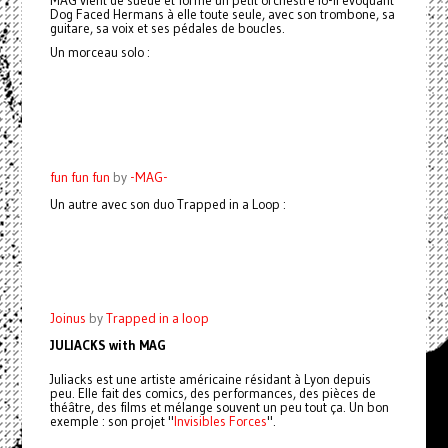
MAG vient de suède et forme un petit orchestre lo-fi évoquant
Dog Faced Hermans à elle toute seule, avec son trombone, sa
guitare, sa voix et ses pédales de boucles.
Un morceau solo :
fun fun fun
by
-MAG-
Un autre avec son duo Trapped in a Loop :
Joinus
by
Trapped in a loop
JULIACKS with MAG
Juliacks est une artiste américaine résidant à Lyon depuis
peu. Elle fait des comics, des performances, des pièces de
théâtre, des films et mélange souvent un peu tout ça. Un bon
exemple : son projet "
Invisibles Forces
".