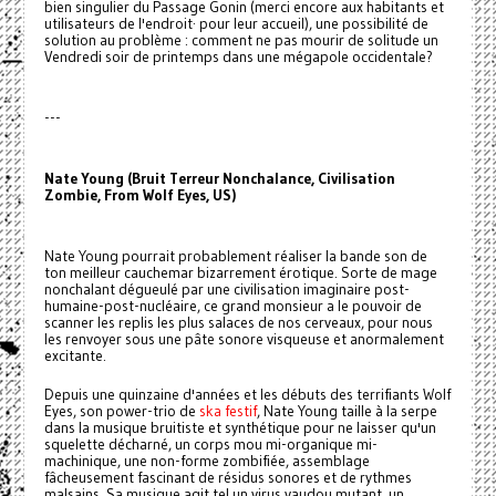
bien singulier du Passage Gonin (merci encore aux habitants et
utilisateurs de l'endroit· pour leur accueil), une possibilité de
solution au problème : comment ne pas mourir de solitude un
Vendredi soir de printemps dans une mégapole occidentale?
---
Nate Young (Bruit Terreur Nonchalance, Civilisation
Zombie, From Wolf Eyes, US)
Nate Young pourrait probablement réaliser la bande son de
ton meilleur cauchemar bizarrement érotique. Sorte de mage
nonchalant dégueulé par une civilisation imaginaire post-
humaine-post-nucléaire, ce grand monsieur a le pouvoir de
scanner les replis les plus salaces de nos cerveaux, pour nous
les renvoyer sous une pâte sonore visqueuse et anormalement
excitante.
Depuis une quinzaine d'années et les débuts des terrifiants Wolf
Eyes, son power-trio de
ska festif
, Nate Young taille à la serpe
dans la musique bruitiste et synthétique pour ne laisser qu'un
squelette décharné, un corps mou mi-organique mi-
machinique, une non-forme zombifiée, assemblage
fâcheusement fascinant de résidus sonores et de rythmes
malsains. Sa musique agit tel un virus vaudou mutant, un