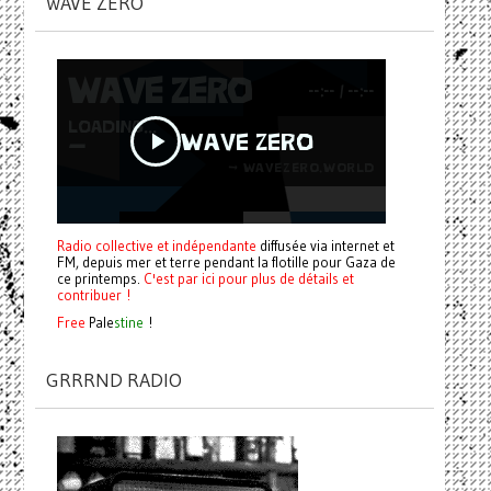
WAVE ZERO
Radio collective et indépendante
diffusée via internet et
FM, depuis mer et terre pendant la flotille pour Gaza de
ce printemps.
C'est par ici pour plus de détails et
contribuer !
Free
Pale
stine
!
GRRRND RADIO