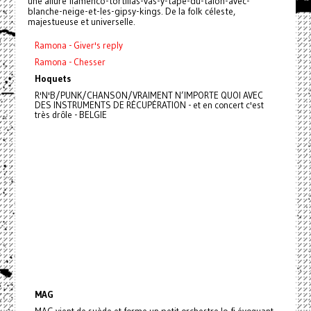
une allure flamenco-tortillas-vas-y-tape-du-talon-avec-
blanche-neige-et-les-gipsy-kings. De la folk céleste,
majestueuse et universelle.
Ramona - Giver's reply
Ramona - Chesser
Hoquets
R'N'B/PUNK/CHANSON/VRAIMENT N’IMPORTE QUOI AVEC
DES INSTRUMENTS DE RÉCUPÉRATION - et en concert c'est
très drôle - BELGIE
MAG