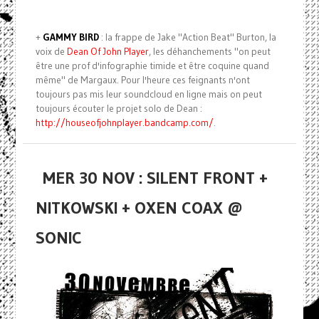
+
GAMMY BIRD
: la frappe de Jake "Action Beat" Burton, la
voix de
Dean Of John Player
, les déhanchements "on peut
être une prof d'infographie timide et être coquine quand
même" de Margaux. Pour l'heure ces feignants n'ont
toujours pas mis leur soundcloud en ligne mais on peut
toujours écouter le projet solo de Dean :
http://houseofjohnplayer.bandcamp.com/
.
MER 30 NOV : SILENT FRONT +
NITKOWSKI + OXEN COAX @
SONIC