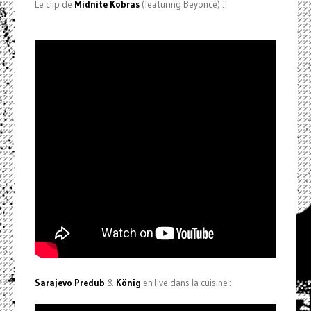
Le clip de
Midnite Kobras
(featuring Beyoncé) :
Sarajevo Predub
&
König
en live dans la cuisine :