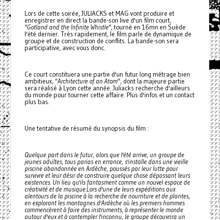
Lors de cette soirée, JULIACKS et MAG vont produire et
enregistrer en direct la bande-son live d'un film court,
"Gotland and the Infinite Whistle"
, tourné en 16mn en Suède
l'été dernier. Très rapidement, le film parle de dynamique de
groupe et de construction de conflits. La bande-son sera
participative, avec vous donc.
Ce court constituera une partie d'un futur long métrage bien
ambitieux,
"Architecture of an Atom
", dont la majeure partie
sera réalisé à Lyon cette année. Juliacks recherche d'ailleurs
du monde pour tourner cette affaire. Plus d'infos et un contact
plus bas.
Une tentative de résumé du synopsis du film :
Quelque part dans le futur, alors que l'été arrive, un groupe de
jeunes adultes, tous parias en errance, s'installe dans une vieille
piscine abandonnée en Ardèche, poussés par leur lutte pour
survivre et leur désir de construire quelque chose dépassant leurs
existences. Un lieu qu'ils fantasment comme un nouvel espace de
créativité et de musique.
Lors d'une de leurs expéditions aux
alentours de la piscine à la recherche de nourriture et de plantes,
en explorant les montagnes d'Ardèche où les premiers hommes
commencèrent à faire des instruments, à représenter le monde
autour d'eux et à contempler l'inconnu, le groupe découvrira un