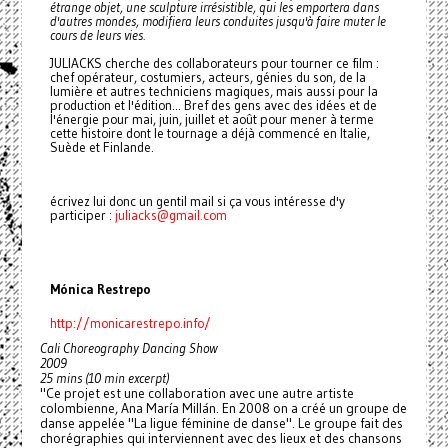
étrange objet, une sculpture irrésistible, qui les emportera dans
d'autres mondes, modifiera leurs conduites jusqu'à faire muter le
cours de leurs vies.
JULIACKS cherche des collaborateurs pour tourner ce film :
chef opérateur, costumiers, acteurs, génies du son, de la
lumière et autres techniciens magiques, mais aussi pour la
production et l'édition... Bref des gens avec des idées et de
l'énergie pour mai, juin, juillet et août pour mener à terme
cette histoire dont le tournage a déjà commencé en Italie,
Suède et Finlande.
écrivez lui donc un gentil mail si ça vous intéresse d'y
participer :
juliacks@gmail.com
Mónica Restrepo
http://monicarestrepo.info/
Cali Choreography Dancing Show
2009
25 mins (10 min excerpt)
"Ce projet est une collaboration avec une autre artiste
colombienne, Ana María Millán. En 2008 on a créé un groupe de
danse appelée "La ligue féminine de danse". Le groupe fait des
chorégraphies qui interviennent avec des lieux et des chansons