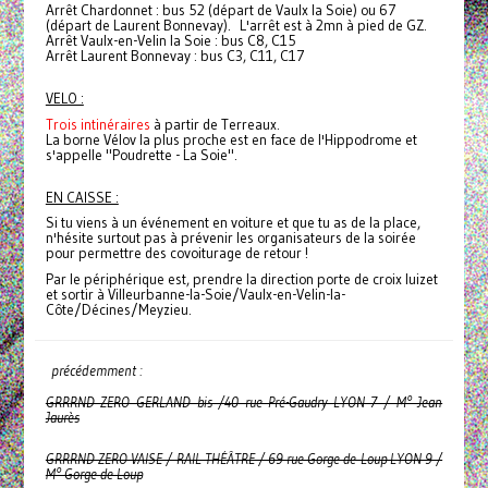
Arrêt Chardonnet : bus 52 (départ de Vaulx la Soie) ou 67
(départ de Laurent Bonnevay). L'arrêt est à 2mn à pied de GZ.
Arrêt Vaulx-en-Velin la Soie : bus C8, C15
Arrêt Laurent Bonnevay : bus C3, C11, C17
VELO :
Trois intinéraires
à partir de Terreaux.
La borne Vélov la plus proche est en face de l'Hippodrome et
s'appelle "Poudrette - La Soie".
EN CAISSE :
Si tu viens à un événement en voiture et que tu as de la place,
n'hésite surtout pas à prévenir les organisateurs de la soirée
pour permettre des covoiturage de retour !
Par le périphérique est, prendre la direction porte de croix luizet
et sortir à Villeurbanne-la-Soie/Vaulx-en-Velin-la-
Côte/Décines/Meyzieu.
précédemment :
GRRRND ZERO GERLAND bis /40 rue Pré-Gaudry LYON 7 / M° Jean
Jaurès
GRRRND ZERO VAISE / RAIL THÉÂTRE / 69 rue Gorge de Loup LYON 9 /
M° Gorge de Loup