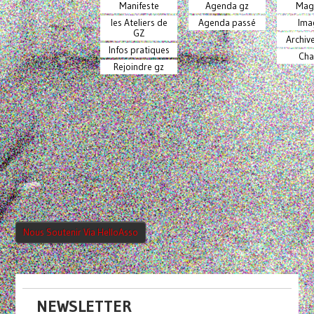
Manifeste
Agenda gz
Mag
les Ateliers de
Agenda passé
Ima
GZ
Archiv
Infos pratiques
Cha
Rejoindre gz
Nous Soutenir Via HelloAsso
NEWSLETTER