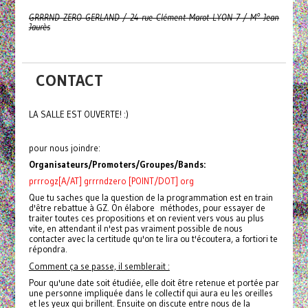
GRRRND ZERO GERLAND / 24 rue Clément Marot LYON 7 / M° Jean
Jaurès
CONTACT
LA SALLE EST OUVERTE! :)
pour nous joindre:
Organisateurs/Promoters/Groupes/Bands:
prrrogz[A/AT] grrrndzero [POINT/DOT] org
Que tu saches que la question de la programmation est en train
d'être rebattue à GZ. On élabore méthodes, pour essayer de
traiter toutes ces propositions et on revient vers vous au plus
vite, en attendant il n'est pas vraiment possible de nous
contacter avec la certitude qu'on te lira ou t'écoutera, a fortiori te
répondra.
Comment ça se passe, il semblerait :
Pour qu'une date soit étudiée, elle doit être retenue et portée par
une personne impliquée dans le collectif qui aura eu les oreilles
et les yeux qui brillent. Ensuite on discute entre nous de la