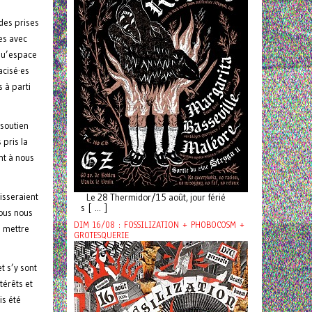
des prises
ves avec
 qu’espace
acisé·es
s à parti
 soutien
 pris la
nt à nous
isseraient
Le 28 Thermidor/15 août, jour férié
s [ ... ]
Nous nous
DIM 16/08 : FOSSILIZATION + PHOBOCOSM +
s mettre
GROTESQUERIE
t s’y sont
térêts et
is été