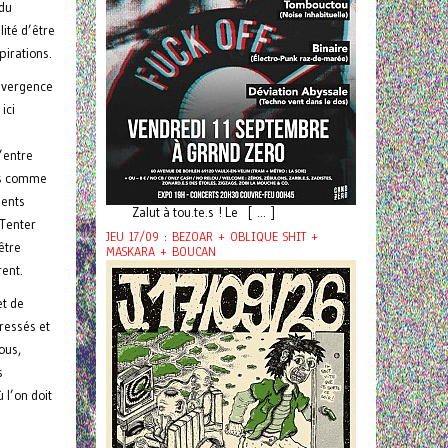
 du
ité d’être
pirations.
onvergence
ici
’entre
·es comme
ments
Zalut à tou.te.s ! Le [ ... ]
 Tenter
JEU 17/09 : BEZOAR + OBLIQUE SHIT +
être
MASKARA + BOUCAN
rent.
et de
ressés et
ous,
s
 l’on doit