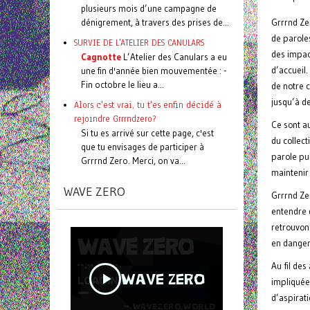
plusieurs mois d’une campagne de
dénigrement, à travers des prises de...
Grrrnd Ze
de paroles
SURVIE DE L'ATELIER DES CANULARS
des impac
Cagnotte
L’Atelier des Canulars a eu
d’accueil
une fin d'année bien mouvementée : -
Fin octobre le lieu a...
de notre c
jusqu’à d
Alors c'est vrai, tu t'es enfin décidé à
rejoindre Grrrndzero?
Ce sont au
Si tu es arrivé sur cette page, c'est
du collect
que tu envisages de participer à
parole pu
Grrrnd Zero. Merci, on va...
maintenir 
WAVE ZERO
Grrrnd Zer
entendre 
retrouvon
en danger
Au fil des
impliquées
d’aspirat