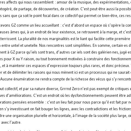
tres affects qui nous rassemblent : amour de la musique, des expérimentations,
ogéré, de partage, de découvertes, de création. C’est peut-être aussi la possibil
s sans que ça soit le point focal dans ce collectif qui permet ce bien-être, ces res
evons GZ comme un lieu accueillant : c’est d’abord un espace où s’opère la c
ses âmes qui, à un endroit de leur existence, se retrouvent à la marge, et c’est 
tterrissent. La pluralité de nos marginalités est le liant qui facilite cette première
 entre untel et unetelle. Nos rencontres sont simplifiées. En somme, certain·es d
ent à GZ parce qu’iels sont trans, d’autres car iels sont des galérien·nes, jugé
es pour X ou Y raison, ou tout bonnement motivées à construire des fonctionne
s, et à maintenir ces espaces d’expression toujours plus rares, et donc précieux.
r et de délimiter les raisons qui nous mènent ici est un processus qui ne saurait 
. Aucune énumération ne rendra compte de la richesse des vécus qui s’y rencont
 collectif, et par sa nature diverse, Grrrnd Zero n’est pas exempt de critiques 
ves d’améliorations. C’est un endroit où les dysfonctionnements peuvent être ad
rations pensées ensemble : c’est un lieu fait pour nous parce qu’il est fait par n
n s’y investissant on fait bouger les lignes, avec les contradictions et les friction
e une organisation plurielle et horizontale, à l’image de la société plus large, où
avec l’autre.