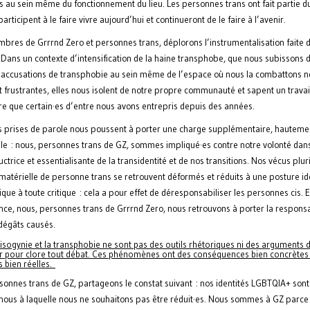
s au sein même du fonctionnement du lieu. Les personnes trans ont fait partie du
participent à le faire vivre aujourd’hui et continueront de le faire à l’avenir.
bres de Grrrnd Zero et personnes trans, déplorons l’instrumentalisation faite 
 Dans un contexte d’intensification de la haine transphobe, que nous subissons d
s accusations de transphobie au sein même de l’espace où nous la combattons n
 frustrantes, elles nous isolent de notre propre communauté et sapent un travai
re que certain·es d’entre nous avons entrepris depuis des années.
s prises de parole nous poussent à porter une charge supplémentaire, hauteme
le : nous, personnes trans de GZ, sommes impliqué·es contre notre volonté dan
uctrice et essentialisante de la transidentité et de nos transitions. Nos vécus pluri
 matérielle de personne trans se retrouvent déformés et réduits à une posture id
que à toute critique : cela a pour effet de déresponsabiliser les personnes cis. 
ce, nous, personnes trans de Grrrnd Zero, nous retrouvons à porter la responsa
 dégâts causés.
isogynie et la transphobie ne sont pas des outils rhétoriques ni des arguments d
r pour clore tout débat. Ces phénomènes ont des conséquences bien concrètes
 bien réelles.
sonnes trans de GZ, partageons le constat suivant : nos identités LGBTQIA+ son
 nous à laquelle nous ne souhaitons pas être réduit·es. Nous sommes à GZ parce