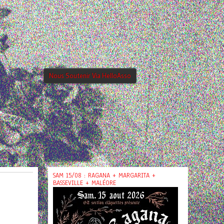
Nous Soutenir Via HelloAsso
SAM 15/08 : RAGANA + MARGARITA +
BASSEVILLE + MALÉORE