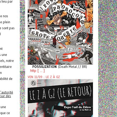
 lieu par
de nos
e plein
e sont pas
l
nt
s une
els, notre
entitaire
FOSSILIZATION
(Death Metal // BR)
http [ ... ]
En
VEN 11/09 : LE Z À GZ
bilité de
’autorité
 sur des
t une
 que ce