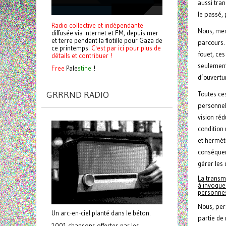
aussi tran
le passé, 
Radio collective et indépendante
Nous, mem
diffusée via internet et FM, depuis mer
et terre pendant la flotille pour Gaza de
parcours.
ce printemps.
C'est par ici pour plus de
fouet, ce
détails et contribuer !
seulement
Free
Pale
stine
!
d’ouvertu
GRRRND RADIO
Toutes ce
personnel
vision réd
condition
et herméti
conséquen
gérer les
La transm
à invoque
personnes
Nous, per
Un arc-en-ciel planté dans le béton.
partie de
1001 chansons offertes par les