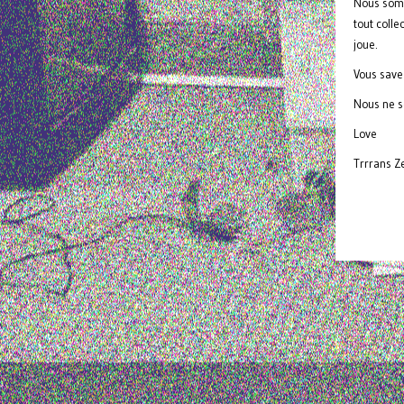
Nous somm
tout coll
joue.
Vous save
Nous ne s
Love
Trrrans Ze