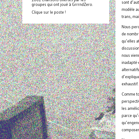
sont d’au
groupes qui ont joué à GrrrndZero.
modèle aut
Clique sur le poste !
trans, mai
Nous perc
de nombreu
qu’elles a
discussion
nous vienn
inadapté·
alternatif
d’explique
exhaustif
Comme tout
perspecti
les amélio
parce qu’e
qu’engendr
composer 