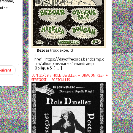
personne,
ui se
Bezoar
(rock expé, It)
a
href="https://dayoffrecords.bandcamp.c
om/album/bezoar-s-t">bandcamp
Oblique S [ ... ]
Suivant
LUN 21/09 : HOLE DWELLER + DRAGON KEEP +
SEREGOST + PORTCULLIS