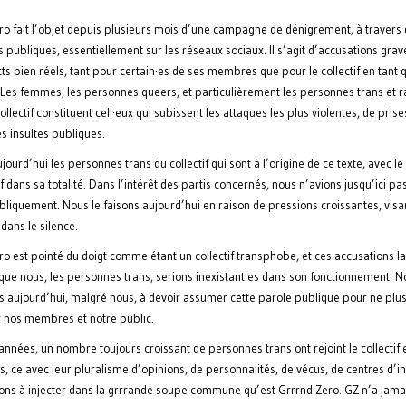
ro fait l’objet depuis plusieurs mois d’une campagne de dénigrement, à travers 
 publiques, essentiellement sur les réseaux sociaux. Il s’agit d’accusations gra
ts bien réels, tant pour certain·es de ses membres que pour le collectif en tant
. Les femmes, les personnes queers, et particulièrement les personnes trans et r
ollectif constituent cell·eux qui subissent les attaques les plus violentes, de prise
es insultes publiques.
jourd’hui les personnes trans du collectif qui sont à l’origine de ce texte, avec le
if dans sa totalité. Dans l’intérêt des partis concernés, nous n’avions jusqu’ici pas
bliquement. Nous le faisons aujourd’hui en raison de pressions croissantes, visa
dans le silence.
o est pointé du doigt comme étant un collectif transphobe, et ces accusations la
que nous, les personnes trans, serions inexistant·es dans son fonctionnement. 
s aujourd’hui, malgré nous, à devoir assumer cette parole publique pour ne plu
 nos membres et notre public.
 années, un nombre toujours croissant de personnes trans ont rejoint le collectif e
, ce avec leur pluralisme d’opinions, de personnalités, de vécus, de centres d’in
ions à injecter dans la grrrande soupe commune qu’est Grrrnd Zero. GZ n’a jama