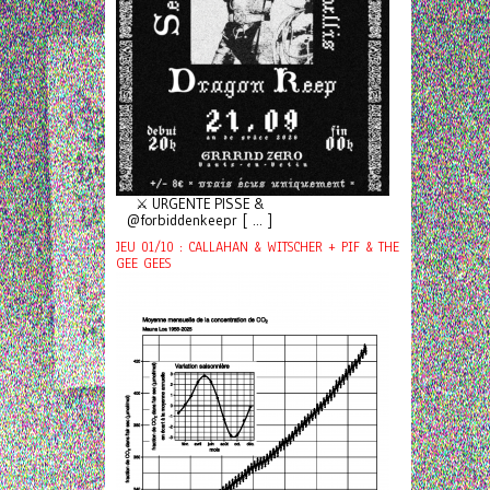
⚔️ URGENTE PISSE &
@forbiddenkeepr [ ... ]
JEU 01/10 : CALLAHAN & WITSCHER + PIF & THE
GEE GEES