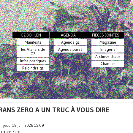
GZ BOHLEN
AGENDA
PIECES JOINTES
Manifeste
Agenda gz
Magazine
les Ateliers de
Agenda passé
Imagerie
GZ
Archives chaos
Infos pratiques
Chantier
Rejoindre gz
RANS ZERO A UN TRUC À VOUS DIRE
r : jeudi 18 juin 2026 15:09
Trrrans Zero