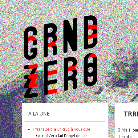
TRR
A LA UNE
Trrrans Zero a un truc à vous dire
Mis à jou
Grrrnd Zero fait l’objet depuis
Écrit par