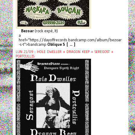
Bezoar
(rock expé, It)
a
href="https://dayoffrecords.bandcamp.com/album/bezoar
-s-t">bandcamp
Oblique S [ ... ]
LUN 21/09 : HOLE DWELLER + DRAGON KEEP + SEREGOST +
PORTCULLIS