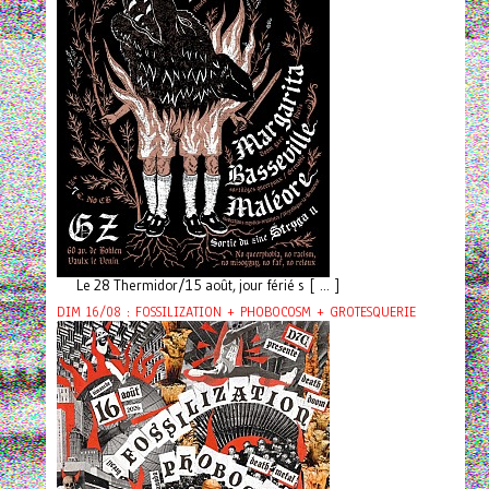
Le 28 Thermidor/15 août, jour férié s [ ... ]
DIM 16/08 : FOSSILIZATION + PHOBOCOSM + GROTESQUERIE