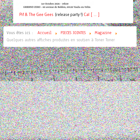
Pif
& The Gee Gees
(release party !)
C
a
l [ ... ]
Vous êtes ici :
Accueil
PIECES JOINTES
Magazine
Quelques autres affiches produites en soutien à Toner Toner