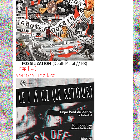
FOSSILIZATION
(Death Metal // BR)
http [ ... ]
VEN 11/09 : LE Z À GZ