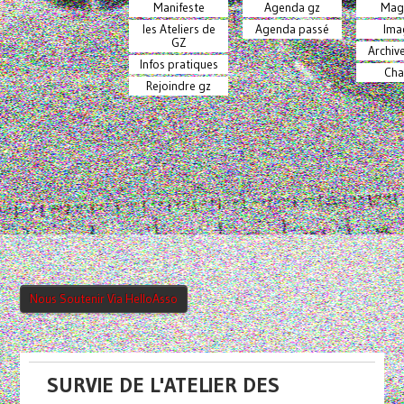
Manifeste
Agenda gz
Mag
les Ateliers de
Agenda passé
Ima
GZ
Archiv
Infos pratiques
Cha
Rejoindre gz
Nous Soutenir Via HelloAsso
SURVIE DE L'ATELIER DES