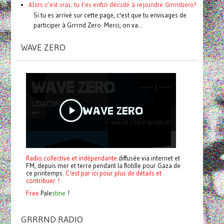
Alors c'est vrai, tu t'es enfin décidé à rejoindre Grrrndzero?
Si tu es arrivé sur cette page, c'est que tu envisages de
participer à Grrrnd Zero. Merci, on va...
WAVE ZERO
Radio collective et indépendante
diffusée via internet et
FM, depuis mer et terre pendant la flotille pour Gaza de
ce printemps.
C'est par ici pour plus de détails et
contribuer !
Free
Pale
stine
!
GRRRND RADIO