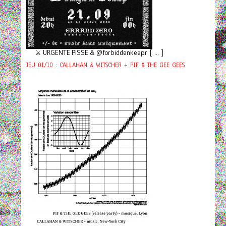
⚔️ URGENTE PISSE & @forbiddenkeepr [ ... ]
JEU 01/10 : CALLAHAN & WITSCHER + PIF & THE GEE GEES