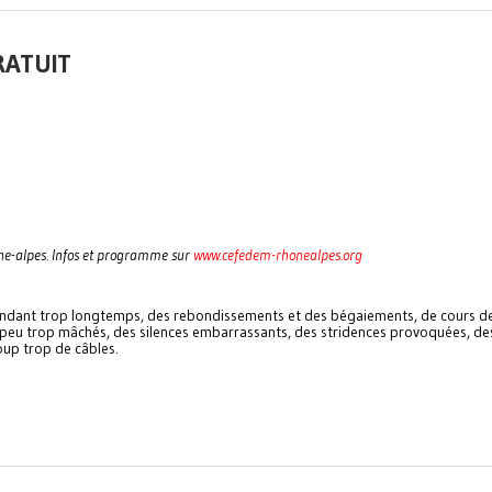
RATUIT
e-alpes. Infos et programme sur
www.cefedem-rhonealpes.org
s pendant trop longtemps, des rebondissements et des bégaiements, de cours d
 peu trop mâchés, des silences embarrassants, des stridences provoquées, de
oup trop de câbles.