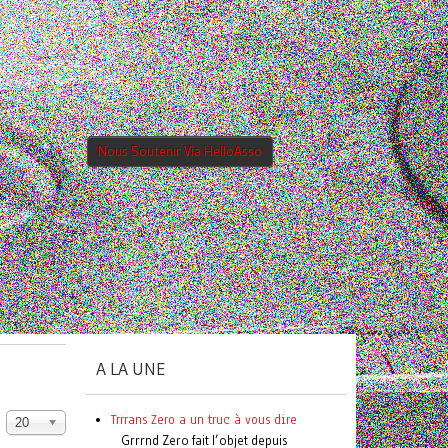
Nous Soutenir Via HelloAsso
A LA UNE
Trrrans Zero a un truc à vous dire
20
Grrrnd Zero fait l’objet depuis