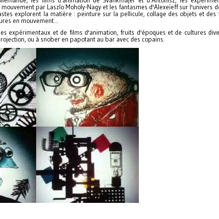
 allemande, les films d'animation de Švankmajer et d'Antonisz, les expérimen
 mouvement par Laszlo Moholy-Nagy et les fantasmes d'Alexeïeff sur l'univers 
tes explorent la matière : peinture sur la pellicule, collage des objets et des
ptures en mouvement...
s expérimentaux et de films d'animation, fruits d'époques et de cultures dive
 projection, ou à snober en papotant au bar avec des copains.