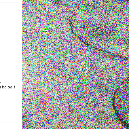
e
s boites à