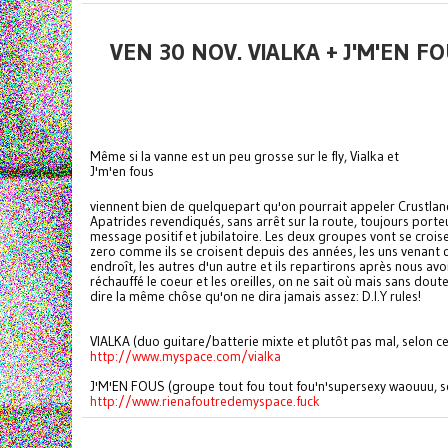
VEN 30 NOV. VIALKA + J'M'EN 
Même si la vanne est un peu grosse sur le fly, Vialka et
J'm'en fous
viennent bien de quelquepart qu'on pourrait appeler Crustland
Apatrides revendiqués, sans arrêt sur la route, toujours porte
message positif et jubilatoire. Les deux groupes vont se crois
zero comme ils se croisent depuis des années, les uns venant 
endroît, les autres d'un autre et ils repartirons après nous avo
réchauffé le coeur et les oreilles, on ne sait où mais sans dout
dire la même chôse qu'on ne dira jamais assez: D.I.Y rules!
VIALKA (duo guitare/batterie mixte et plutôt pas mal, selon ce
http://www.myspace.com/vialka
J'M'EN FOUS (groupe tout fou tout fou'n'supersexy waouuu, s
http://www.rienafoutredemyspace.fuck