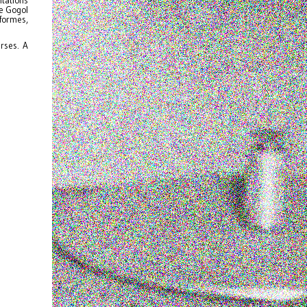
tations
de Gogol
 formes,
rses. A