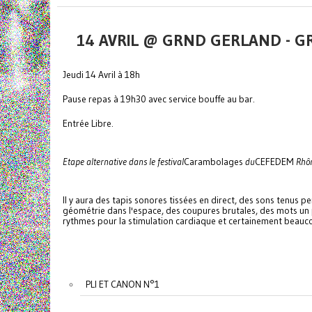
14 AVRIL @ GRND GERLAND - G
Jeudi 14 Avril à 18h
Pause repas à 19h30 avec service bouffe au bar.
Entrée Libre.
Etape alternative
dans le festival
Carambolages
du
CEFEDEM
Rhôn
Il y aura des tapis sonores tissées en direct, des sons tenu
géométrie dans l'espace, des coupures brutales, des mots un
rythmes pour la stimulation cardiaque et certainement beauc
PLI ET CANON N°1