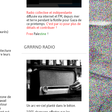
Radio collective et indépendante
diffusée via internet et FM, depuis mer
et terre pendant la flotille pour Gaza de
ce printemps.
C'est par ici pour plus de
détails et contribuer !
aurès)
Free
Pale
stine
!
GRRRND RADIO
itecture
re leurs
 zone de
avail
autour
Un arc-en-ciel planté dans le béton.
s
ent est
1001 chansons offertes par les