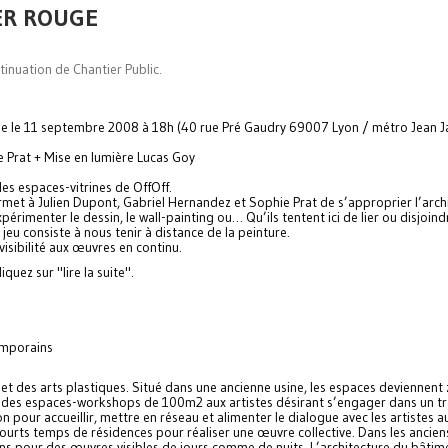
IER ROUGE
ntinuation de Chantier Public.
e le 11 septembre 2008 à 18h (40 rue Pré Gaudry 69007 Lyon / métro Jean J
e Prat + Mise en lumière Lucas Goy
 les espaces-vitrines de OffOff.
rmet à Julien Dupont, Gabriel Hernandez et Sophie Prat de s’approprier l’arch
xpérimenter le dessin, le wall-painting ou… Qu’ils tentent ici de lier ou disjoind
le jeu consiste à nous tenir à distance de la peinture.
isibilité aux œuvres en continu.
quez sur "lire la suite".
temporains
ce et des arts plastiques. Situé dans une ancienne usine, les espaces deviennent
re des espaces-workshops de 100m2 aux artistes désirant s’engager dans un tr
on pour accueillir, mettre en réseau et alimenter le dialogue avec les artistes 
urts temps de résidences pour réaliser une œuvre collective. Dans les ancien
ons pour des œuvres visibles de jours comme de nuits. L’architecture du bâtim