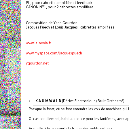
PLI, pour cabrette amplifiée et feedback
CANON N°1, pour 2 cabrettes amplifiées
Composition de Yann Gourdon
Jacques Puech et Louis Jacques : cabrettes amplifiées
www.la-novia.fr
www.myspace.com/jacquespuech
ygourdon.net
K A U M W A L D
(Dérive Electronique/Bruit Orchestré)
Presque la foret, où se font entendre les voix de machines qui
Occasionnellement, habitat sonore pour les fantômes, avec ap
Accueille à bras ouverts la transe des petits instants.