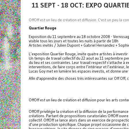
11 SEPT - 18 OCT: EXPO QUART
OffOff est un lieu de création et diffusion. C'est un peu la co
Quartier Rouge
Exposition du 11 septembre au 18 octobre 2008 - Vernissag
visible tous les jours et toutes les nuits à partir de 18h
Artistes invités / Julien Dupont + Gabriel Hernandez + Sophi
L’exposition Quartier Rouge, invite quatre artistes à investir
Un temps de travail collectif du 22 aout au 11 septembre pe
du lieu et ses contraintes. Leur travail respectif s'attache à e
interventions, de faire corps entre l’intérieur et l’extérieur, 
Lucas Goy met en lumière les espaces investis, et donne une v
Afin d'apprendre des choses très intéressantes sur Off Off, cli
OffOff est un lieu de création et diffusion pour les arts con
OffOff privilégie la création et la diffusion de la performan
créations. Partant de propositions curatoriales OffOff ouv
collectif. OffOff se lance alors dans un exercice de prospecti
d’une production spécifique. Chaque projet occasionne de co
bureaux-vitrines, le site dispose de cinq espaces d’expositi