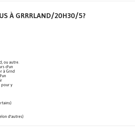
FOUS À GRRRLAND/20H30/5?
, ou autre.
urs d'un
er à Grnd
d'un
ir
e pour y
rtains)
elon d'autres)