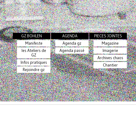
GZ BOHLEN
AGENDA
PIECES JOINTES
Manifeste
Agenda gz
Magazine
les Ateliers de
Agenda passé
Imagerie
GZ
Archives chaos
Infos pratiques
Chantier
Rejoindre gz