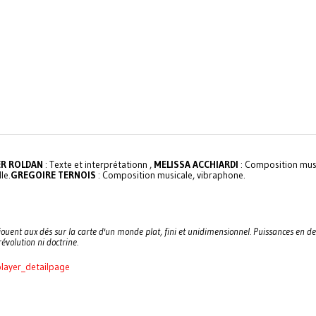
R ROLDAN
: Texte et interprétationn ,
MELISSA ACCHIARDI
: Composition musi
le.
GREGOIRE TERNOIS
: Composition musicale, vibraphone.
ouent aux dés sur la carte d'un monde plat, fini et unidimensionnel.
Puissances en de
révolution ni doctrine.
ayer_detailpage