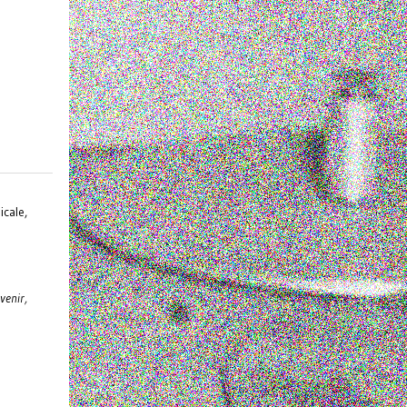
cale,
venir,