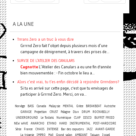
A LA UNE
Trrrans Zero a un truc à vous dire
Grrrnd Zero fait l’objet depuis plusieurs mois d’une
campagne de dénigrement, à travers des prises de...
SURVIE DE L'ATELIER DES CANULARS
Cagnotte
L’Atelier des Canulars a eu une fin d'année
bien mouvementée : - Fin octobre le lieu a...
Alors c'est vrai, tu t'es enfin décidé à rejoindre Grrrndzero?
Si tu es arrivé sur cette page, c'est que tu envisages de
participer à Grrrnd Zero. Merci, on va...
Norvège
BASS
Canada
Malaysie
MENTAL
Grèce
BREAKBEAT
Autriche
GARAGE
Projection
CRUST
Pologne
Divx
DRUM
ROCKABILLY
UNDERGROUND
Le Tostaki
Numérique
CLAP
DISCO
BUFFET FROID
NEW WAVE
ANARCHO
ETHNO
HARD
INSTRUMENTAL
POST-HARDCORE
Série
France
CHAOS
INTENSE
Bar des capucins
JAZZ
AVANT-GARDE
La triperie
IMPRO
Mp3
Grand salon
AMBIANT
Taiwan
Israel