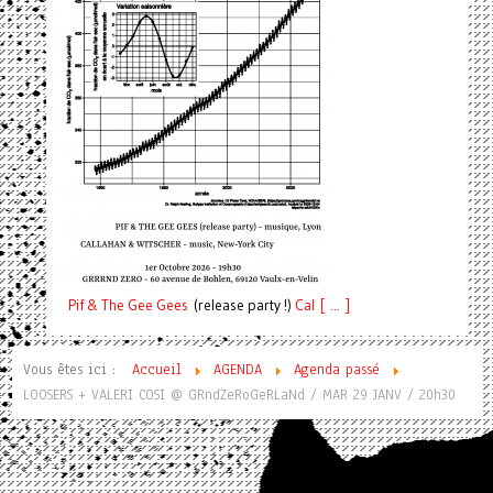
Pif
& The Gee Gees
(release party !)
C
a
l [ ... ]
Vous êtes ici :
Accueil
AGENDA
Agenda passé
LOOSERS + VALERI COSI @ GRndZeRoGeRLaNd / MAR 29 JANV / 20h30