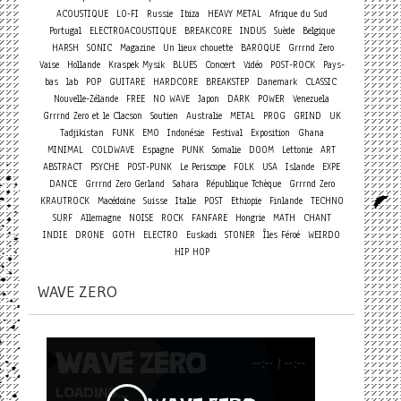
ACOUSTIQUE
LO-FI
Russie
Ibiza
HEAVY METAL
Afrique du Sud
Portugal
ELECTROACOUSTIQUE
BREAKCORE
INDUS
Suède
Belgique
HARSH
SONIC
Magazine
Un lieux chouette
BAROQUE
Grrrnd Zero
Concert
Vaise
Hollande
Kraspek Mysik
BLUES
Vidéo
POST-ROCK
Pays-
bas
lab
POP
GUITARE
HARDCORE
BREAKSTEP
Danemark
CLASSIC
Nouvelle-Zélande
FREE
NO WAVE
Japon
DARK
POWER
Venezuela
Grrrnd Zero et le Clacson
Soutien
Australie
METAL
PROG
GRIND
UK
Tadjikistan
FUNK
EMO
Indonésie
Festival
Exposition
Ghana
MINIMAL
COLDWAVE
Espagne
PUNK
Somalie
DOOM
Lettonie
ART
ABSTRACT
PSYCHE
POST-PUNK
Le Periscope
FOLK
USA
Islande
EXPE
DANCE
Grrrnd Zero Gerland
Sahara
République Tchèque
Grrrnd Zero
KRAUTROCK
Macédoine
Suisse
Italie
POST
Ethiopie
Finlande
TECHNO
SURF
Allemagne
NOISE
ROCK
FANFARE
Hongrie
MATH
CHANT
INDIE
DRONE
GOTH
ELECTRO
Euskadi
STONER
Îles Féroé
WEIRDO
HIP HOP
WAVE ZERO