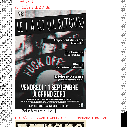
http [ ... ]
VEN 11/09 : LE Z À GZ
Zalut à tou.te.s ! Le [ ... ]
JEU 17/09 : BEZOAR + OBLIQUE SHIT + MASKARA + BOUCAN