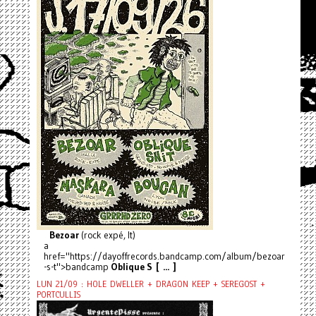
Bezoar
(rock expé, It)
a
href="https://dayoffrecords.bandcamp.com/album/bezoar
-s-t">bandcamp
Oblique S [ ... ]
LUN 21/09 : HOLE DWELLER + DRAGON KEEP + SEREGOST +
PORTCULLIS