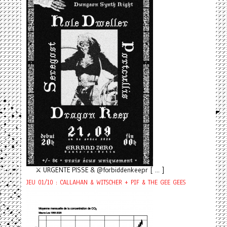
⚔️ URGENTE PISSE & @forbiddenkeepr [ ... ]
JEU 01/10 : CALLAHAN & WITSCHER + PIF & THE GEE GEES