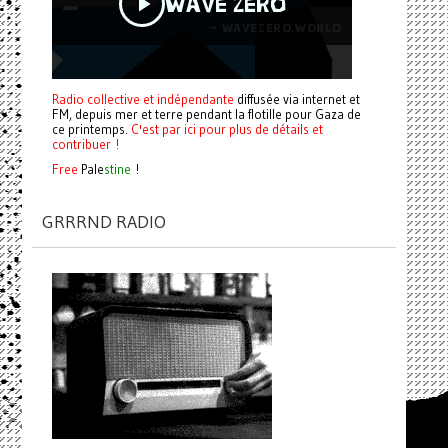
Radio collective et indépendante
diffusée via internet et
FM, depuis mer et terre pendant la flotille pour Gaza de
ce printemps.
C'est par ici pour plus de détails et
contribuer !
Free
Pale
stine
!
GRRRND RADIO