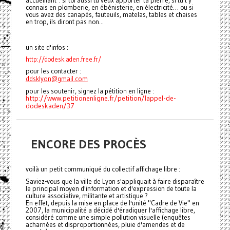
accueillant : si toi aussi tu veux apporter ta pierre, si tu t'y
connais en plomberie, en ébénisterie, en électricité… ou si
vous avez des canapés, fauteuils, matelas, tables et chaises
en trop, ils diront pas non...
un site d'infos :
http://dodesk.aden.free.fr/
pour les contacter :
ddsklyon@gmail.com
pour les soutenir, signez la pétition en ligne :
http://www.petitionenligne.fr/petition/lappel-de-
dodeskaden/37
ENCORE DES PROCÈS
voilà un petit communiqué du collectif affichage libre :
Saviez-vous que la ville de Lyon s'appliquait à faire disparaître
le principal moyen d'information et d'expression de toute la
culture associative, militante et artistique ?
En effet, depuis la mise en place de l'unité "Cadre de Vie" en
2007, la municipalité a décidé d'éradiquer l'affichage libre,
considéré comme une simple pollution visuelle (enquêtes
acharnées et disproportionnées, pluie d'amendes et de