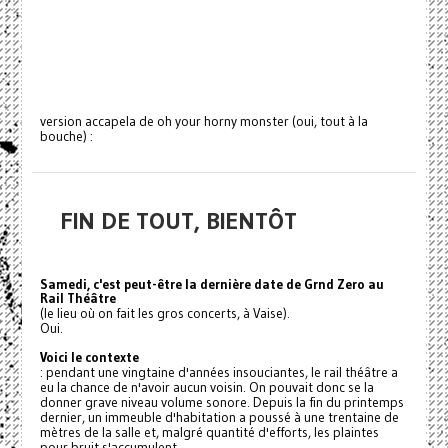
version accapela de oh your horny monster (oui, tout à la
bouche) :
FIN DE TOUT, BIENTÔT
Samedi, c'est peut-être la dernière date de Grnd Zero au
Rail Théâtre
(le lieu où on fait les gros concerts, à Vaise).
Oui.
Voici le contexte
: pendant une vingtaine d'années insouciantes, le rail théâtre a
eu la chance de n'avoir aucun voisin. On pouvait donc se la
donner grave niveau volume sonore. Depuis la fin du printemps
dernier, un immeuble d'habitation a poussé à une trentaine de
mètres de la salle et, malgré quantité d'efforts, les plaintes
pour bruit s'accumulent.