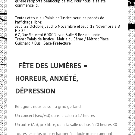
qu'elle rapporte beaucoup de fric. Pour nous la saleté
commence ici.
Toutes et tous au Palais de Justice pour les procès de
l'affichage libre:
Jeudi 23 Octobre, Jeudi 6 Novembre et Jeudi 13 Novembre à 8
H 30 !!!
67, Rue Servient 69003 Lyon Salle B Rez-de-jardin
Tram : Palais de Justice - Mairie du 3ème / Métro : Place
Guichard / Bus : Saxe-Préfecture
FÊTE DES LUMIÈRES =
HORREUR, ANXIÉTÉ,
DÉPRESSION
Réfugions nous ce soir à grnd gerland.
Un concert (sex/vid) dans le salon à 17 heures
Un autre (Aa), prix libre, dans la salle du bas à 20 heures 30
Toutes les infos pour échapper à la foule infinie rampant