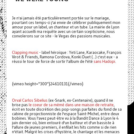
Je n'ai jamais été particulièrement portée sur le mariage,
pourtant ces temps-ci j'ai envie de célébrer publiquement mon
amour pour un label, un chanteur et un tube. La mairie de Lyon
ayant accueilli ma requête avec un certain scepticisme, nous
convolerons sur ce site - le Vegas des passions musicales.
Clapping music
- label héroïque : Yeti Lane, Karaocake, François
Virot & Friends, Ramona Cordova, Konki Duet (...) c'est eux - a
réussi le tour de force de sortir l'album de l'été
sans Hadopi
.
{vimeo height="300"}24610131{/vimeo}
Orval Carlos Sibelius
(ex-Snark, ex-Centenaire), quand il ne
brise pas
le coeur de sa mémé dans une maison de retraite
,
écrit en toute discrétion des pop-songs parfaites du fond de sa
cabine de projectionniste de l'espace Saint-Michel, entre deux
bobines. Vous l'avez peut-être vu à la Bandit Dance à Lyon le 4
juin dernier où, bien entouré d'un batteur et d'un bassiste à
l'allure de jeunes premiers, il enfilait les hits comme si de rien
n'était. Malgré les crises d'hystérie, le chantage et les menaces