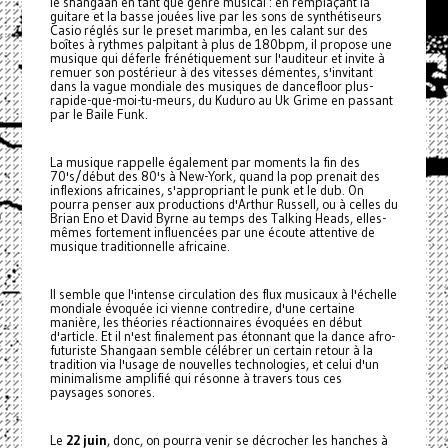
le shangaan en tant que genre musical : en remplaçant la
guitare et la basse jouées live par les sons de synthétiseurs
Casio réglés sur le preset marimba, en les calant sur des
boîtes à rythmes palpitant à plus de 180bpm, il propose une
musique qui déferle frénétiquement sur l'auditeur et invite à
remuer son postérieur à des vitesses démentes, s'invitant
dans la vague mondiale des musiques de dancefloor plus-
rapide-que-moi-tu-meurs, du Kuduro au Uk Grime en passant
par le Baile Funk.
La musique rappelle également par moments la fin des
70's/début des 80's à New-York, quand la pop prenait des
inflexions africaines, s'appropriant le punk et le dub. On
pourra penser aux productions d'Arthur Russell, ou à celles du
Brian Eno et David Byrne au temps des Talking Heads, elles-
mêmes fortement influencées par une écoute attentive de
musique traditionnelle africaine.
Il semble que l'intense circulation des flux musicaux à l'échelle
mondiale évoquée ici vienne contredire, d'une certaine
manière, les théories réactionnaires évoquées en début
d'article. Et il n'est finalement pas étonnant que la dance afro-
futuriste Shangaan semble célébrer un certain retour à la
tradition via l'usage de nouvelles technologies, et celui d'un
minimalisme amplifié qui résonne à travers tous ces
paysages sonores.
Le
22 juin
, donc, on pourra venir se décrocher les hanches à