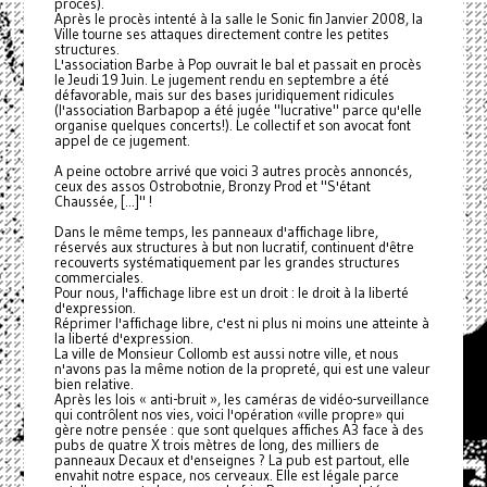
procès).
Après le procès intenté à la salle le Sonic fin Janvier 2008, la
Ville tourne ses attaques directement contre les petites
structures.
L'association Barbe à Pop ouvrait le bal et passait en procès
le Jeudi 19 Juin. Le jugement rendu en septembre a été
défavorable, mais sur des bases juridiquement ridicules
(l'association Barbapop a été jugée "lucrative" parce qu'elle
organise quelques concerts!). Le collectif et son avocat font
appel de ce jugement.
A peine octobre arrivé que voici 3 autres procès annoncés,
ceux des assos Ostrobotnie, Bronzy Prod et "S'étant
Chaussée, [...]" !
Dans le même temps, les panneaux d'affichage libre,
réservés aux structures à but non lucratif, continuent d'être
recouverts systématiquement par les grandes structures
commerciales.
Pour nous, l'affichage libre est un droit : le droit à la liberté
d'expression.
Réprimer l'affichage libre, c'est ni plus ni moins une atteinte à
la liberté d'expression.
La ville de Monsieur Collomb est aussi notre ville, et nous
n'avons pas la même notion de la propreté, qui est une valeur
bien relative.
Après les lois « anti-bruit », les caméras de vidéo-surveillance
qui contrôlent nos vies, voici l'opération «ville propre» qui
gère notre pensée : que sont quelques affiches A3 face à des
pubs de quatre X trois mètres de long, des milliers de
panneaux Decaux et d'enseignes ? La pub est partout, elle
envahit notre espace, nos cerveaux. Elle est légale parce