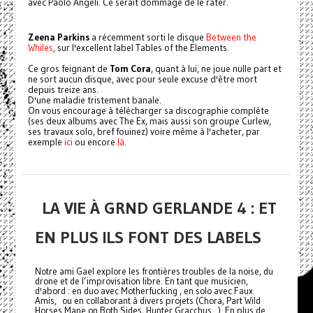
avec Paolo Angeli. Ce serait dommage de le rater.
Zeena Parkins
a récemment sorti le disque
Between the
Whiles
, sur l'excellent label Tables of the Elements.
Ce gros feignant de
Tom Cora
, quant à lui, ne joue nulle part et
ne sort aucun disque, avec pour seule excuse d'être mort
depuis treize ans.
D'une maladie tristement banale.
On vous encourage à télécharger sa discographie complète
(ses deux albums avec The Ex, mais aussi son groupe Curlew,
ses travaux solo, bref fouinez) voire même à l'acheter, par
exemple
ici
ou encore
là
.
LA VIE À GRND GERLANDE 4 : ET
EN PLUS ILS FONT DES LABELS
Notre ami Gael explore les frontières troubles de la noise, du
drone et de l’improvisation libre. En tant que musicien,
d'abord : en duo avec Motherfucking , en solo avec Faux
Amis, ou en collaborant à divers projets (Chora, Part Wild
Horses Mane on Both Sides, Hunter Gracchus...). En plus de