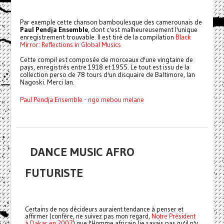
Par exemple cette chanson bamboulesque des camerounais de
Paul Pendja Ensemble
, dont c'est malheureusement l'unique
enregistrement trouvable. Il est tiré de la compilation
Black
Mirror: Reflections in Global Musics
Cette compil est composée de morceaux d'une vingtaine de
pays, enregistrés entre 1918 et 1955. Le tout est issu de la
collection perso de 78 tours d'un disquaire de Baltimore, Ian
Nagoski. Merci Ian.
Paul Pendja Ensemble - ngo mebou melane
DANCE MUSIC AFRO
FUTURISTE
Certains de nos décideurs auraient tendance à penser et
affirmer (confère, ne suivez pas mon regard,
Notre Président
à Dakar en 2007
) que l'Homme africain (je savais pas qu'il n'y