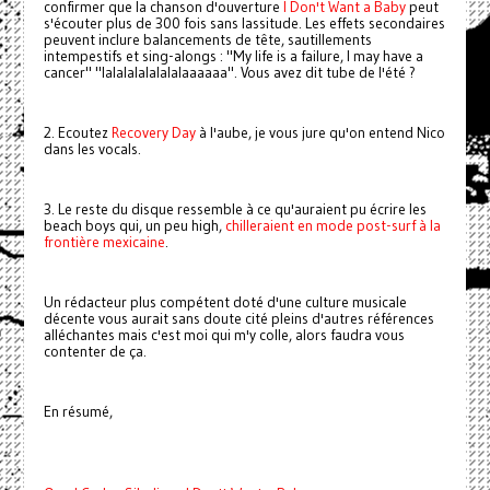
confirmer que la chanson d'ouverture
I Don't Want a Baby
peut
s'écouter plus de 300 fois sans lassitude. Les effets secondaires
peuvent inclure balancements de tête, sautillements
intempestifs et sing-alongs : "My life is a failure, I may have a
cancer" "lalalalalalalalaaaaaa". Vous avez dit tube de l'été ?
2. Ecoutez
Recovery Day
à l'aube, je vous jure qu'on entend Nico
dans les vocals.
3. Le reste du disque ressemble à ce qu'auraient pu écrire les
beach boys qui, un peu high,
chilleraient en mode post-surf à la
frontière mexicaine
.
Un rédacteur plus compétent doté d'une culture musicale
décente vous aurait sans doute cité pleins d'autres références
alléchantes mais c'est moi qui m'y colle, alors faudra vous
contenter de ça.
En résumé,