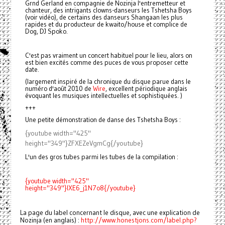
Grnd Gerland en compagnie de Nozinja l'entremetteur et
chanteur, des intrigants clowns-danseurs les Tshetsha Boys
(voir vidéo), de certains des danseurs Shangaan les plus
rapides et du producteur de kwaito/house et complice de
Dog, DJ Spoko.
C'est pas vraiment un concert habituel pour le lieu, alors on
est bien excités comme des puces de vous proposer cette
date.
(largement inspiré de la chronique du disque parue dans le
numéro d'août 2010 de
Wire
, excellent périodique anglais
évoquant les musiques intellectuelles et sophistiquées. )
+++
Une petite démonstration de danse des Tshetsha Boys :
{youtube width="425"
height="349"}ZFXEZeVgmCg{/youtube}
L'un des gros tubes parmi les tubes de la compilation :
{youtube width="425"
height="349"}IXE6_j1N7o8{/youtube}
La page du label concernant le disque, avec une explication de
Nozinja (en anglais) :
http://www.honestjons.com/label.php?