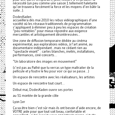
nécessité (un peu comme une saison 1 tellement haletante
qu’on trouvera forcément la force et les moyens d’en bâtir la
suite...).
DodesKaden
accueillera dés mai 2010 les rebus vidéographiques d’une
société où les réseaux traditionnels de programmation
s’appliquent à éliminer peu à peu les espaces de création
“peu rentables” pour mieux répondre aux exigence
mercantiles et artistiquement désintéressées...
Une zone de diffusion temporaire dédiée au cinéma
expérimental, aux explorations vidéos, à l’art animé, au
documentaire indépendant...
mais ne cédant rien au
“spectacle vivant” : cartes blanches, invités, installations,
performances, ciné-concerts…
“Un laboratoire des images en mouvement”
(c’est pas au Pathé que tu verras un type maltraiter de la
pellicule et y foutre le feu pour voir ce qui se passe…)
Un espace de rencontre avec les réalisateurs, les artistes
Un espace de rencontre tout court…
Début mai, DodesKaden ouvre ses portes
au 51 montée de la grande côte
Lyon 1er
Ça va être bien c’est sûr mais ils ont besoin d’aide encore, de
VOTRE aide pour que tout soit beau, confortable et