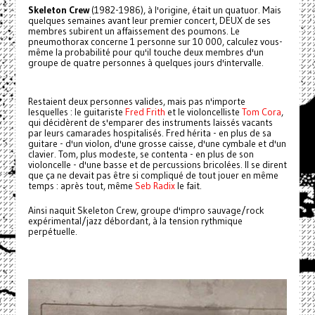
Skeleton Crew
(1982-1986), à l'origine, était un quatuor. Mais
quelques semaines avant leur premier concert, DEUX de ses
membres subirent un affaissement des poumons. Le
pneumothorax concerne 1 personne sur 10 000, calculez vous-
même la probabilité pour qu'il touche deux membres d'un
groupe de quatre personnes à quelques jours d'intervalle.
Restaient deux personnes valides, mais pas n'importe
lesquelles : le guitariste
Fred Frith
et le violoncelliste
Tom Cora
,
qui décidèrent de s'emparer des instruments laissés vacants
par leurs camarades hospitalisés. Fred hérita - en plus de sa
guitare - d'un violon, d'une grosse caisse, d'une cymbale et d'un
clavier. Tom, plus modeste, se contenta - en plus de son
violoncelle - d'une basse et de percussions bricolées. Il se dirent
que ça ne devait pas être si compliqué de tout jouer en même
temps : après tout, même
Seb Radix
le fait.
Ainsi naquit Skeleton Crew, groupe d'impro sauvage/rock
expérimental/jazz débordant, à la tension rythmique
perpétuelle.