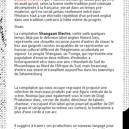
en avait qu'un), selon la bonne vieille tradition post-coloniale
décomplexée à la française, vivrait dans un temps pré-
moderne, qu'il ne serait jamais réellement entré dans
l'Histoire, tout à son éternelle répétition d'un présent englué
dans une tradition contraire à l'idée même du progrès.
Ouais.
La compilation
Shangaan Electro
, sortie voilà quelques
temps déjà par le délicieux label anglais Honest Jons,
représente une chouette occasion parmi d'autres de clouer le
bec aux guignols racistes incapables de se représenter un
horizon culturel différent de l'hégémonie occidentale en
vigueur. Le peuple Shangaan, ou Tsonga, qui représente une
population d'environ deux millions d'individus a
historiquement vécu dans une aire s'étendant du Sud du
Mozambique au Nord de l'Afrique du Sud, mais beaucoup
d'entre eux vivent et travaillent aujourd'hui dans les townships
de Johannesburg.
La compilation qui nous occupe regroupe et propose une
sélection de morceaux produits par une figure centrale de la
scène, Nozinja (qui joue également sous le nom de Dog).
Producteur donc, sorcier de studio, dénicheur de talents,
chanteur, s'occupant d'un label qu'on pourrait qualifier de DIY
(il grave et sérigraphie lui-même ses sorties), le bonhomme a
plus d'une corde à son arc.
Il suggère à travers ses productions un nouveau langage pour