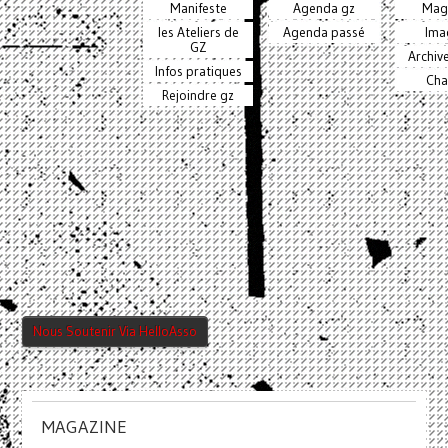
Manifeste
Agenda gz
Mag
les Ateliers de
Agenda passé
Ima
GZ
Archiv
Infos pratiques
Cha
Rejoindre gz
Nous Soutenir Via HelloAsso
MAGAZINE