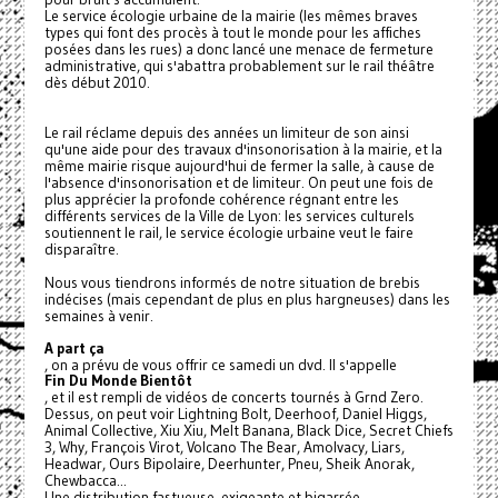
Le service écologie urbaine de la mairie (les mêmes braves
types qui font des procès à tout le monde pour les affiches
posées dans les rues) a donc lancé une menace de fermeture
administrative, qui s'abattra probablement sur le rail théâtre
dès début 2010.
Le rail réclame depuis des années un limiteur de son ainsi
qu'une aide pour des travaux d'insonorisation à la mairie, et la
même mairie risque aujourd'hui de fermer la salle, à cause de
l'absence d'insonorisation et de limiteur. On peut une fois de
plus apprécier la profonde cohérence régnant entre les
différents services de la Ville de Lyon: les services culturels
soutiennent le rail, le service écologie urbaine veut le faire
disparaître.
Nous vous tiendrons informés de notre situation de brebis
indécises (mais cependant de plus en plus hargneuses) dans les
semaines à venir.
A part ça
, on a prévu de vous offrir ce samedi un dvd. Il s'appelle
Fin Du Monde Bientôt
, et il est rempli de vidéos de concerts tournés à Grnd Zero.
Dessus, on peut voir Lightning Bolt, Deerhoof, Daniel Higgs,
Animal Collective, Xiu Xiu, Melt Banana, Black Dice, Secret Chiefs
3, Why, François Virot, Volcano The Bear, Amolvacy, Liars,
Headwar, Ours Bipolaire, Deerhunter, Pneu, Sheik Anorak,
Chewbacca...
Une distribution fastueuse, exigeante et bigarrée.