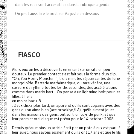
dans les rues sont accessibles dans la rubrique agenda.
On peut aussi lire le post sur Aa juste en dessous.
FIASCO
Alors eux on les a découverts en errant sur un site un peu
douteux. Le premier contact s'est fait sous la forme d'un clip,
"Oh, You Horny Monster !", trois minutes réjouissantes de furie
mongoloïde. Batterie mathématique, guitare vénère, une
cassure de rythme toutes les dix secondes, des accélérations
comme dans mario kart... On pense à un lightning bolt pour les
filles, à hella
en moins bac + 8
. Deux clicks plus tard, on apprend qu'ils sont copains avec des
gens qu'on aime bien (axe brooklyn/LA), qu'ils aiment jouer
dans les maisons des gens, ont sorti un cd-r de punk, et que
leur premier vrai disque est prévu pour le 14 octobre 2008.
Depuis qu'au moins un article écrit par un pote à eux est paru à
leur sujet, nous savons également qu'ils ont 17 ans et que le fils