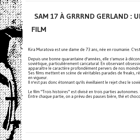
SAM 17 À GRRRND GERLAND : U
FILM
Kira Muratova est une dame de 73 ans, née en roumanie. C'est 
Depuis une bonne quarantaine d'années, elle s'amuse à décons
soviétique, particulièrement caricatural. En observant obsessio
apparaître le caractère profondément pervers de nos moind
Ses films mettent en scène de véritables parades de freaks, r
en vigueur.
Il n'est pas donc étonnant qu'ils éveillaient le rejet chez le so
Le film "Trois histoires" est divisé en trois parties autonomes. Il
Entre chaque partie, on a prévu des pauses bière, thé et chocol