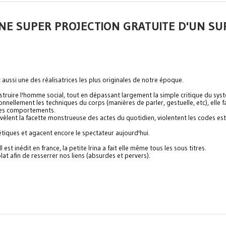
NE SUPER PROJECTION GRATUITE D'UN SU
aussi une des réalisatrices les plus originales de notre époque.
truire l'homme social, tout en dépassant largement la simple critique du sys
nnellement les techniques du corps (manières de parler, gestuelle, etc), elle fa
res comportements.
évèlent la facette monstrueuse des actes du quotidien, violentent les codes es
viétiques et agacent encore le spectateur aujourd'hui.
 est inédit en france, la petite Irina a fait elle même tous les sous titres.
at afin de resserrer nos liens (absurdes et pervers).