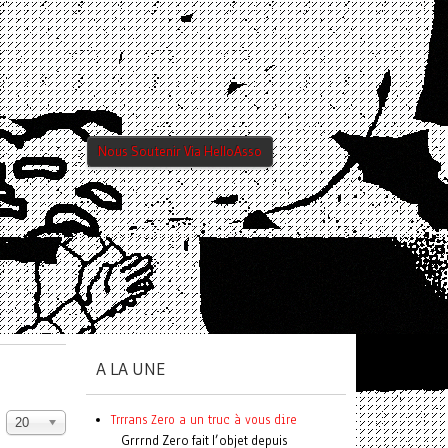
Nous Soutenir Via HelloAsso
A LA UNE
Trrrans Zero a un truc à vous dire
20
Grrrnd Zero fait l’objet depuis