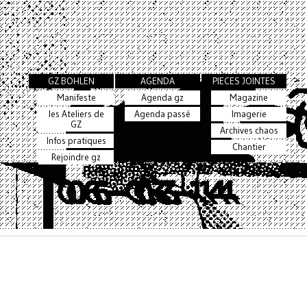
GZ BOHLEN
AGENDA
PIECES JOINTES
Manifeste
Agenda gz
Magazine
les Ateliers de
Agenda passé
Imagerie
GZ
Archives chaos
Infos pratiques
Chantier
Rejoindre gz