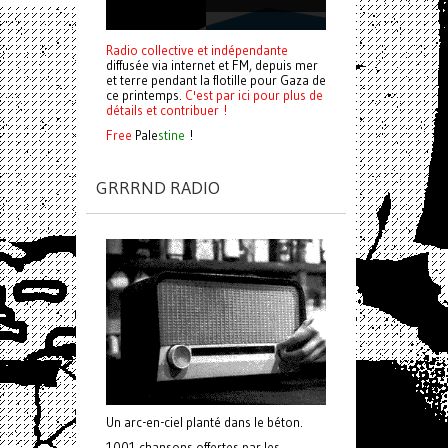
Radio collective et indépendante
diffusée via internet et FM, depuis mer
et terre pendant la flotille pour Gaza de
ce printemps.
C'est par ici pour plus de
détails et contribuer !
Free
Pale
stine
!
GRRRND RADIO
Un arc-en-ciel planté dans le béton.
1001 chansons offertes par les