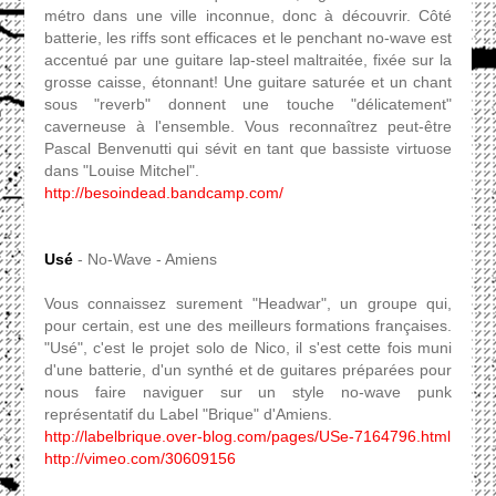
métro dans une ville inconnue, donc à découvrir. Côté
batterie, les riffs sont efficaces et le penchant no-wave est
accentué par une guitare lap-steel maltraitée, fixée sur la
grosse caisse, étonnant! Une guitare saturée et un chant
sous "reverb" donnent une touche "délicatement"
caverneuse à l'ensemble. Vous reconnaîtrez peut-être
Pascal Benvenutti qui sévit en tant que bassiste virtuose
dans "Louise Mitchel".
http://besoindead.bandcamp.com/
Usé
- No-Wave - Amiens
Vous connaissez surement "Headwar", un groupe qui,
pour certain, est une des meilleurs formations françaises.
"Usé", c'est le projet solo de Nico, il s'est cette fois muni
d'une batterie, d'un synthé et de guitares préparées pour
nous faire naviguer sur un style no-wave punk
représentatif du Label "Brique" d'Amiens.
http://labelbrique.over-blog.com/pages/USe-7164796.html
http://vimeo.com/30609156