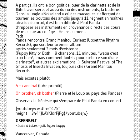
A part ça, ils ont le bon goût de jouer de la clarinette et de la
flûte traversière, et aussi du roi des instruments, la batterie.
Dans la jungle «Noiseland » où des macaques s'efforçant de
tourner les boutons des amplis jusqu'à 11 règnent en maîtres
absolus du bruit, il est bien difficile à Petit
Panda
d'imposer ses instruments en provenance directe des cours
de musique au collège... Heureusement,
Petit
Panda
rencontre Grand Manitou Curieux (Upset the Rhythm
Records), qui sort leur premier album
après seulement 3 mois d'existence
(Puppy Kitty or Both = 8 chansons, 11 minutes, "waou c'est
trop bien', "mais comment font-ils pour sortir ce son d'une
clarinette", et autres exclamations...). Suivront Festival of The
Ghosts et Insects Invaden, toujours chez Grand Manitou
Records.
Mais écoutez plutôt :
A + cannibal
(tube primitif)
Oh brother, oh bother
(Pierre et le Loup au pays des Pandas)
Observez la frénésie qui s'empare de Petit
Panda
en concert :
{youtubejw width="425"
height="344"}LAYKldrPjPg{/youtubejw}
GREENBELT
- boite à tubes - folk hyper happy
Vancouver, Canada