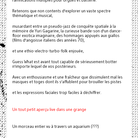
ramifications multiples pour orgues et batterie.
Retenons que non contents d'explorer un vaste spectre
thématique et musical,
musardant entre un pseudo-jazz de conquête spatiale à la
mémoire de Yuri Gagarine, la curieuse bande-son d'un dance-
floor exotica imaginaire, des hommages appuyés aux giallos
(films d'angoisse italiens des années 70),
et une ethio-electro-turbo-folk enjouée,
Guess What est avant tout capable de sérieusement botter
n'importe lequel de vos postérieurs.
Avec un enthousiasme et une fraîcheur que dissimulent mal les
masques et toges dont ils s'affublent pour brouiller les pistes
et les expressions faciales trop faciles à déchiffrer.
Un tout petit aperçu live dans une grange
Un morceau entier vu à travers un aquarium (???)