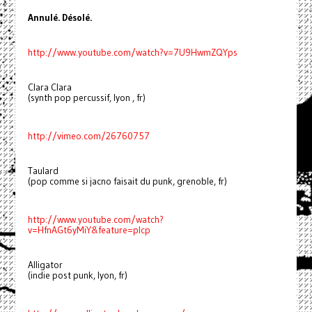
Annulé. Désolé.
http://www.youtube.com/watch?v=7U9HwmZQYps
Clara Clara
(synth pop percussif, lyon , fr)
http://vimeo.com/26760757
Taulard
(pop comme si jacno faisait du punk, grenoble, fr)
http://www.youtube.com/watch?
v=HfnAGt6yMiY&feature=plcp
Alligator
(indie post punk, lyon, fr)