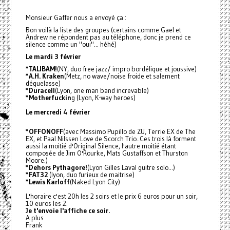
Monsieur Gaffer nous a envoyé ça :
Bon voilà la liste des groupes (certains comme Gael et
Andrew ne répondent pas au téléphone, donc je prend ce
silence comme un "oui"... héhé)
Le mardi 3 février
*TALIBAM!
(NY, duo free jazz/ impro bordélique et joussive)
*A.H. Kraken
(Metz, no wave/noise froide et salement
déguelasse)
*Duracell
(Lyon, one man band increvable)
*Motherfuckin
g (Lyon, K-way heroes)
Le mercredi 4 février
*OFFONOFF
(avec Massimo Pupillo de ZU, Terrie EX de The
EX, et Paal Nilssen Love de Scorch Trio..Ces trois là forment
aussi la moitié d'Original Silence, l'autre moitié étant
composée de Jim O'Rourke, Mats Gustaffson et Thurston
Moore.)
*Dehors Pythagore!
(Lyon Gilles Laval guitre solo...)
*FAT32
(lyon, duo furieux de maitrise)
*Lewis Karloff
(Naked Lyon City)
L'horaire c'est 20h les 2 soirs et le prix 6 euros pour un soir,
10 euros les 2.
Je t'envoie l'affiche ce soir.
A plus
Frank