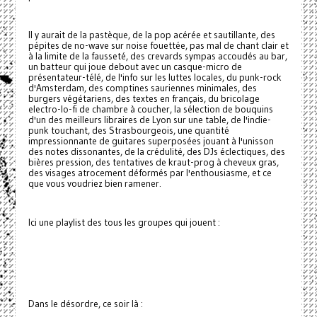
Il y aurait de la pastèque, de la pop acérée et sautillante, des
pépites de no-wave sur noise fouettée, pas mal de chant clair et
à la limite de la fausseté, des crevards sympas accoudés au bar,
un batteur qui joue debout avec un casque-micro de
présentateur-télé, de l'info sur les luttes locales, du punk-rock
d'Amsterdam, des comptines sauriennes minimales, des
burgers végétariens, des textes en français, du bricolage
electro-lo-fi de chambre à coucher, la sélection de bouquins
d'un des meilleurs libraires de Lyon sur une table, de l'indie-
punk touchant, des Strasbourgeois, une quantité
impressionnante de guitares superposées jouant à l'unisson
des notes dissonantes, de la crédulité, des DJs éclectiques, des
bières pression, des tentatives de kraut-prog à cheveux gras,
des visages atrocement déformés par l'enthousiasme, et ce
que vous voudriez bien ramener.
Ici une playlist des tous les groupes qui jouent :
Dans le désordre, ce soir là :