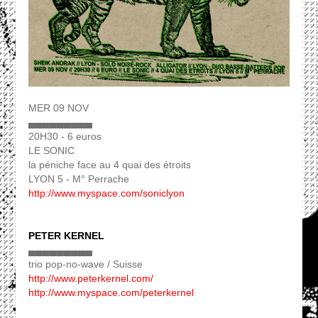
MER 09 NOV
▄▄▄▄▄▄▄▄▄
20H30 - 6 euros
LE SONIC
la péniche face au 4 quai des étroits
LYON 5 - M° Perrache
http://www.myspace.com/soniclyon
PETER KERNEL
▄▄▄▄▄▄▄▄▄
trio pop-no-wave / Suisse
http://www.peterkernel.com/
http://www.myspace.com/peterkernel