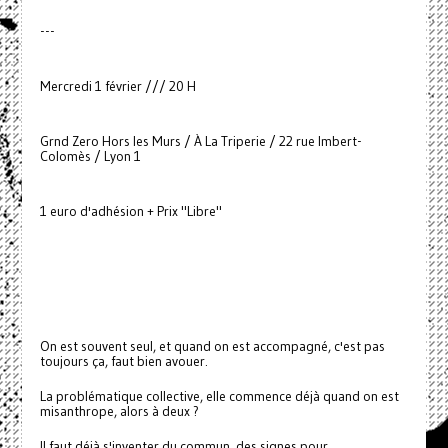
---
Mercredi 1 février /// 20 H
Grnd Zero Hors les Murs / À La Triperie / 22 rue Imbert-
Colomès / Lyon 1
1 euro d'adhésion + Prix "Libre"
On est souvent seul, et quand on est accompagné, c'est pas
toujours ça, faut bien avouer.
La problématique collective, elle commence déjà quand on est
misanthrope, alors à deux ?
Il faut déjà s'inventer du commun, des signes pour