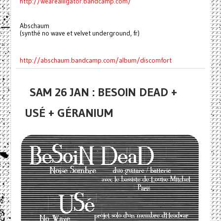
http://wearealligator.bandcamp.com/
Abschaum
(synthé no wave et velvet underground, fr)
http://abschaum.bandcamp.com/album/discomfort
SAM 26 JAN : BESOIN DEAD +
USÉ + GÉRANIUM