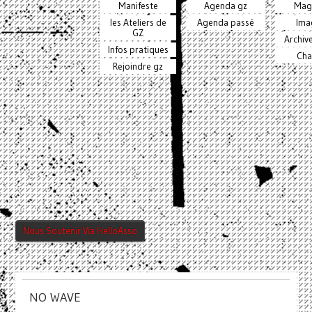
Manifeste
Agenda gz
Mag
les Ateliers de
Agenda passé
Ima
GZ
Archiv
Infos pratiques
Cha
Rejoindre gz
Nous Soutenir Via HelloAsso
NO WAVE