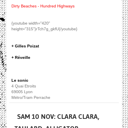
Dirty Beaches - Hundred Highways
{youtube width="420"
height="315"}rTch7g_gkfU{/youtube}
+ Gilles Poizat
+ Réveille
Le sonic
4 Quai Etroits
69005 Lyon
Métro/Tram Perrache
SAM 10 NOV: CLARA CLARA,