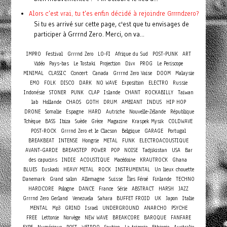
Alors c'est vrai, tu t'es enfin décidé à rejoindre Grrrndzero?
Si tu es arrivé sur cette page, c'est que tu envisages de
participer à Grrrnd Zero. Merci, on va...
IMPRO
Festival
Grrrnd Zero
LO-FI
Afrique du Sud
POST-PUNK
ART
Vidéo
Pays-bas
Le Tostaki
Projection
Divx
PROG
Le Periscope
Concert
MINIMAL
CLASSIC
Canada
Grrrnd Zero Vaise
DOOM
Malaysie
EMO
FOLK
DISCO
DARK
NO WAVE
Exposition
ELECTRO
Russie
Indonésie
STONER
PUNK
CLAP
Islande
CHANT
ROCKABILLY
Taiwan
lab
Hollande
CHAOS
GOTH
DRUM
AMBIANT
INDUS
HIP HOP
DRONE
Somalie
Espagne
HARD
Autriche
Nouvelle-Zélande
République
Tchèque
BASS
Ibiza
Suède
Grèce
Magazine
Kraspek Mysik
COLDWAVE
POST-ROCK
Grrrnd Zero et le Clacson
Belgique
GARAGE
Portugal
BREAKBEAT
INTENSE
Hongrie
METAL
FUNK
ELECTROACOUSTIQUE
AVANT-GARDE
BREAKSTEP
POWER
POP
NOISE
Tadjikistan
USA
Bar
des capucins
INDIE
ACOUSTIQUE
Macédoine
KRAUTROCK
Ghana
BLUES
Euskadi
HEAVY METAL
ROCK
INSTRUMENTAL
Un lieux chouette
Danemark
Grand salon
Allemagne
Suisse
Îles Féroé
Finlande
TECHNO
HARDCORE
Pologne
DANCE
France
Série
ABSTRACT
HARSH
JAZZ
Grrrnd Zero Gerland
Venezuela
Sahara
BUFFET FROID
UK
Japon
Italie
MENTAL
Mp3
GRIND
Israel
UNDERGROUND
ANARCHO
PSYCHE
FREE
Lettonie
Norvège
NEW WAVE
BREAKCORE
BAROQUE
FANFARE