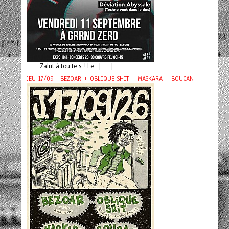
Zalut à tou.te.s ! Le [ ... ]
JEU 17/09 : BEZOAR + OBLIQUE SHIT + MASKARA + BOUCAN