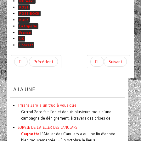
NO WAVE
POST
POST-ROCK
ROCK
La triperie
France
UK
Concert
Précédent
Suivant
A LA UNE
Trrrans Zero a un truc à vous dire
Grrrnd Zero fait l’objet depuis plusieurs mois d’une
campagne de dénigrement, à travers des prises de...
SURVIE DE L'ATELIER DES CANULARS
Cagnotte
L’Atelier des Canulars a eu une fin d'année
bien mouvementée : - Fin octobre le lieu a...