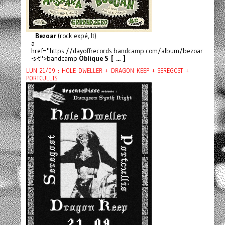
Bezoar
(rock expé, It)
a
href="https://dayoffrecords.bandcamp.com/album/bezoar
-s-t">bandcamp
Oblique S [ ... ]
LUN 21/09 : HOLE DWELLER + DRAGON KEEP + SEREGOST +
PORTCULLIS