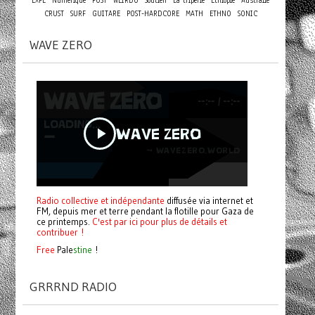
EXPE
Numérique
POST
WEIRDO
Soutien
La triperie
Ethiopie
Australie
CRUST
SURF
GUITARE
POST-HARDCORE
MATH
ETHNO
SONIC
WAVE ZERO
Radio collective et indépendante
diffusée via internet et
FM, depuis mer et terre pendant la flotille pour Gaza de
ce printemps.
C'est par ici pour plus de détails et
contribuer !
Free
Pale
stine
!
GRRRND RADIO