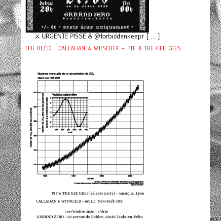
⚔️ URGENTE PISSE & @forbiddenkeepr [ ... ]
JEU 01/10 : CALLAHAN & WITSCHER + PIF & THE GEE GEES