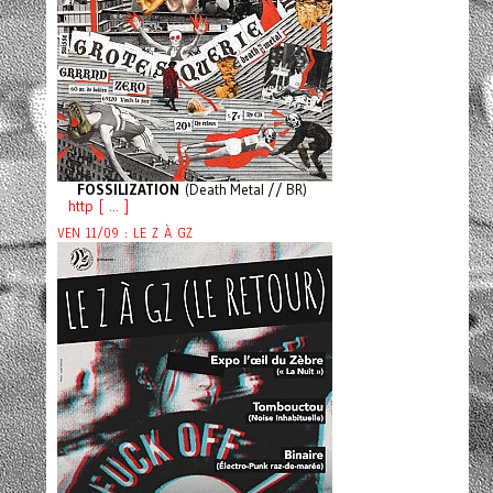
FOSSILIZATION
(Death Metal // BR)
http [ ... ]
VEN 11/09 : LE Z À GZ