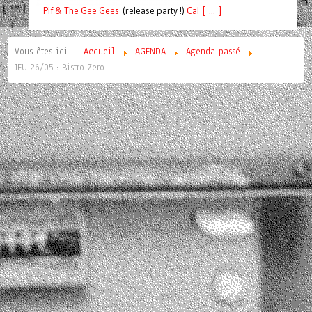
Pif
& The Gee Gees
(release party !)
C
a
l [ ... ]
Vous êtes ici :
Accueil
AGENDA
Agenda passé
JEU 26/05 : Bistro Zero