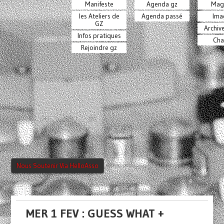
Manifeste
Agenda gz
Mag
les Ateliers de
Agenda passé
Ima
GZ
Archiv
Infos pratiques
Cha
Rejoindre gz
Nous Soutenir Via HelloAsso
MER 1 FEV : GUESS WHAT +