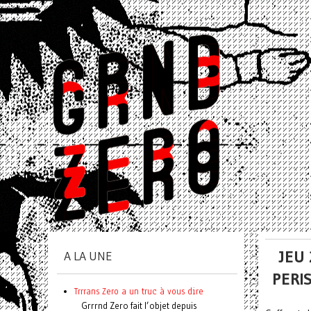
JEU
A LA UNE
PERI
Trrrans Zero a un truc à vous dire
Grrrnd Zero fait l’objet depuis