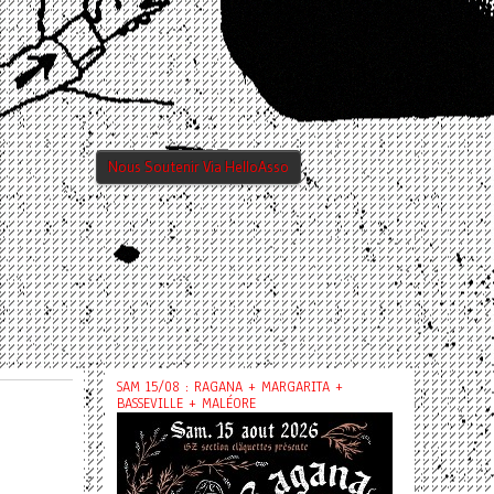
Nous Soutenir Via HelloAsso
SAM 15/08 : RAGANA + MARGARITA +
BASSEVILLE + MALÉORE