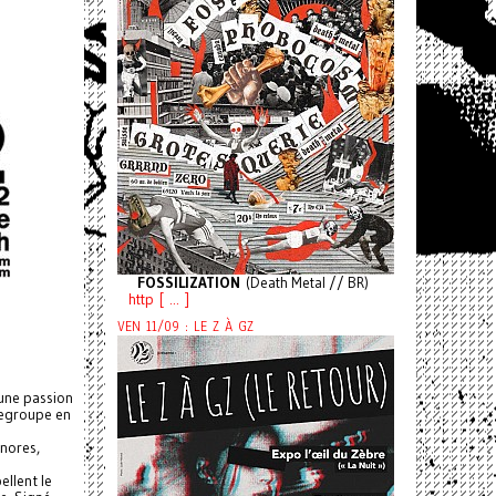
FOSSILIZATION
(Death Metal // BR)
http [ ... ]
VEN 11/09 : LE Z À GZ
’une passion
regroupe en
onores,
ellent le