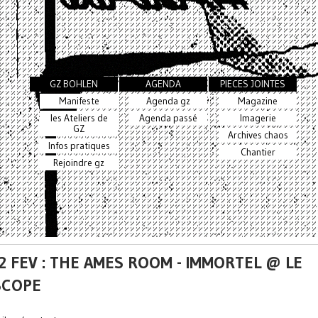
GZ BOHLEN
AGENDA
PIECES JOINTES
Manifeste
Agenda gz
Magazine
les Ateliers de
Agenda passé
Imagerie
GZ
Archives chaos
Infos pratiques
Chantier
Rejoindre gz
 2 FEV : THE AMES ROOM - IMMORTEL @ LE
SCOPE