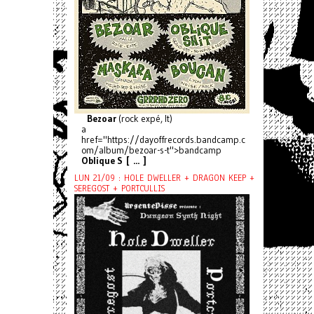
Bezoar
(rock expé, It)
a
href="https://dayoffrecords.bandcamp.c
om/album/bezoar-s-t">bandcamp
Oblique S [ ... ]
LUN 21/09 : HOLE DWELLER + DRAGON KEEP +
SEREGOST + PORTCULLIS