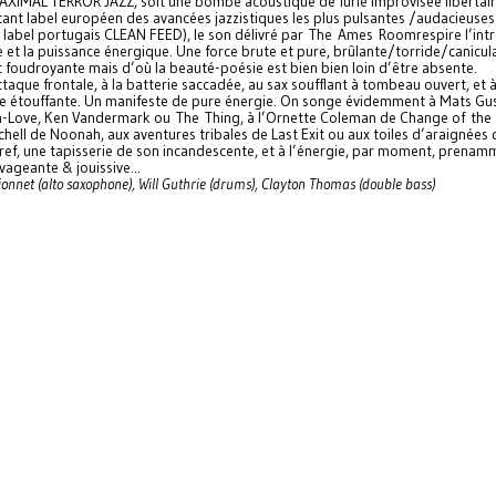
XIMAL TERROR JAZZ, soit une bombe acoustique de furie improvisée libertair
tant label européen des avancées jazzistiques les plus pulsantes /audacieuses
label portugais CLEAN FEED), le son délivré par The Ames Roomrespire l’intr
ie et la puissance énergique. Une force brute et pure, brûlante/torride/canicula
t foudroyante mais d’où la beauté-poésie est bien bien loin d’être absente.
taque frontale, à la batterie saccadée, au sax soufflant à tombeau ouvert, et à
e étouffante. Un manifeste de pure énergie. On songe évidemment à Mats Gus
en-Love, Ken Vandermark ou The Thing, à l’Ornette Coleman de Change of the 
hell de Noonah, aux aventures tribales de Last Exit ou aux toiles d’araignées
Bref, une tapisserie de son incandescente, et à l’énergie, par moment, prenam
vageante & jouissive...
onnet (alto saxophone), Will Guthrie (drums), Clayton Thomas (double bass)