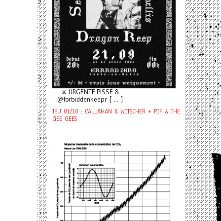
⚔️ URGENTE PISSE &
@forbiddenkeepr [ ... ]
JEU 01/10 : CALLAHAN & WITSCHER + PIF & THE
GEE GEES