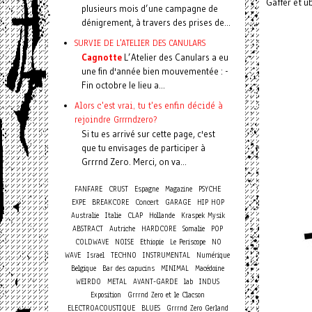
Gaffer et u
plusieurs mois d’une campagne de
dénigrement, à travers des prises de...
SURVIE DE L'ATELIER DES CANULARS
Cagnotte
L’Atelier des Canulars a eu
une fin d'année bien mouvementée : -
Fin octobre le lieu a...
Alors c'est vrai, tu t'es enfin décidé à
rejoindre Grrrndzero?
Si tu es arrivé sur cette page, c'est
que tu envisages de participer à
Grrrnd Zero. Merci, on va...
FANFARE
CRUST
Espagne
Magazine
PSYCHE
Concert
EXPE
BREAKCORE
GARAGE
HIP HOP
Australie
Italie
CLAP
Hollande
Kraspek Mysik
ABSTRACT
Autriche
HARDCORE
Somalie
POP
COLDWAVE
NOISE
Ethiopie
Le Periscope
NO
WAVE
Israel
TECHNO
INSTRUMENTAL
Numérique
Belgique
Bar des capucins
MINIMAL
Macédoine
WEIRDO
METAL
AVANT-GARDE
lab
INDUS
Exposition
Grrrnd Zero et le Clacson
ELECTROACOUSTIQUE
BLUES
Grrrnd Zero Gerland