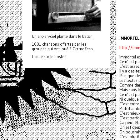
Un arc-en-ciel planté dans le béton.
IMMORTEL
1001 chansons offertes par les
http://imm
groupes qui ont joué à GrrrndZero.
Clique sur le poste !
Immortel es
Ce n’est pa
C’est assez
Il y a des t
Plus que d
Les textes 
Comme dans
Mais sans l
Ce n’est pa
Ni quelque
C’est entre
Plutôt amb
C’est mieu
C’est parfoi
Ça peut êt
On est deu
On pourrait
C’est plutô