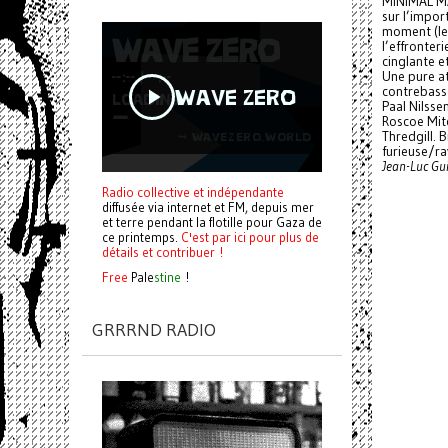
MINIMAL MA
sur l’impor
moment (le 
l’effronter
cinglante e
Une pure at
contrebass
Paal Nilss
Roscoe Mitc
Thredgill. 
furieuse/ra
Jean-Luc Gui
Radio collective et indépendante
diffusée via internet et FM, depuis mer
et terre pendant la flotille pour Gaza de
ce printemps.
C'est par ici pour plus de
détails et contribuer !
Free
Pale
stine
!
GRRRND RADIO