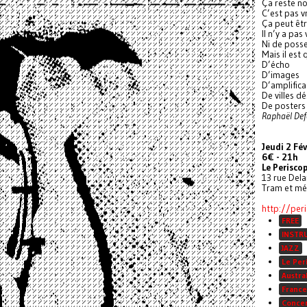
Ça reste no
C’est pas 
Ça peut êt
Il n’y a pas
Ni de poss
Mais il est
D’écho
D’images
D’amplifica
De villes d
De posters
Raphaël Defo
Jeudi 2 Fév
6€ - 21h
Le Perisco
13 rue Del
Tram et mé
http://per
FREE
INSTR
JAZZ
Le Per
Austra
France
Conce