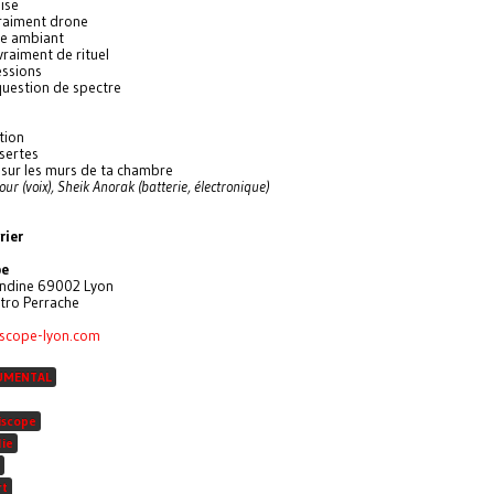
ise
vraiment drone
re ambiant
 vraiment de rituel
essions
 question de spectre
tion
ésertes
 sur les murs de ta chambre
ur (voix), Sheik Anorak (batterie, électronique)
rier
pe
andine 69002 Lyon
tro Perrache
iscope-lyon.com
UMENTAL
iscope
lie
rt