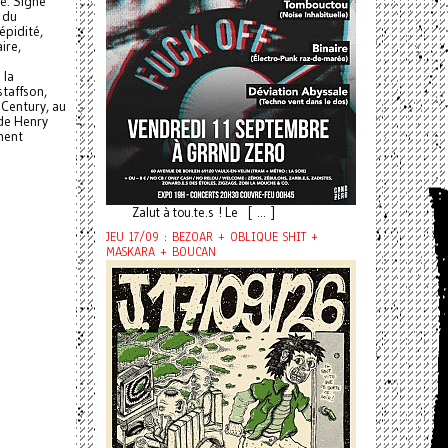
e. Signé
 du
épidité,
ire,
 la
taffson,
Century, au
 de Henry
ment
Zalut à tou.te.s ! Le [ ... ]
JEU 17/09 : BEZOAR + OBLIQUE SHIT +
MASKARA + BOUCAN