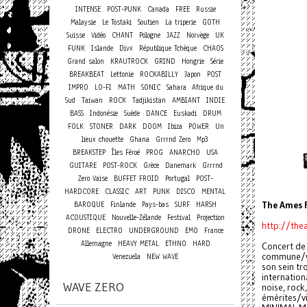
INTENSE
POST-PUNK
Canada
FREE
Russie
Malaysie
Le Tostaki
Soutien
La triperie
GOTH
Suisse
Vidéo
CHANT
Pologne
JAZZ
Norvège
UK
FUNK
Islande
Divx
République Tchèque
CHAOS
Grand salon
KRAUTROCK
GRIND
Hongrie
Série
BREAKBEAT
Lettonie
ROCKABILLY
Japon
POST
IMPRO
LO-FI
MATH
SONIC
Sahara
Afrique du
Sud
Taiwan
ROCK
Tadjikistan
AMBIANT
INDIE
BASS
Indonésie
Suède
DANCE
Euskadi
DRUM
FOLK
STONER
DARK
DOOM
Ibiza
POWER
Un
lieux chouette
Ghana
Grrrnd Zero
Mp3
BREAKSTEP
Îles Féroé
PROG
ANARCHO
USA
GUITARE
POST-ROCK
Grèce
Danemark
Grrrnd
Zero Vaise
BUFFET FROID
Portugal
POST-
HARDCORE
CLASSIC
ART
PUNK
DISCO
MENTAL
BAROQUE
Finlande
Pays-bas
SURF
HARSH
The Ames
ACOUSTIQUE
Nouvelle-Zélande
Festival
Projection
http://th
DRONE
ELECTRO
UNDERGROUND
EMO
France
Allemagne
HEAVY METAL
ETHNO
HARD
Concert de 
commune/vi
Venezuela
NEW WAVE
son sein tr
internation
WAVE ZERO
noise, rock
émérites/vi