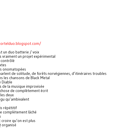
ortelduo.blogspot.com/
t un duo batterie / voix
s vraiment un projet expérimental
 contrôlé
extes
es onomatopées
parlent de solitude, de forêts norvégiennes, d’itinéraires troubles
 les chansons de Black Metal
e Diable
s de la musique improvisée
 chose de complètement écrit
 les deux
igu qu’ambivalent
x
s répétitif
re complètement lâché
x
 croire qu’on est plus
t organisé