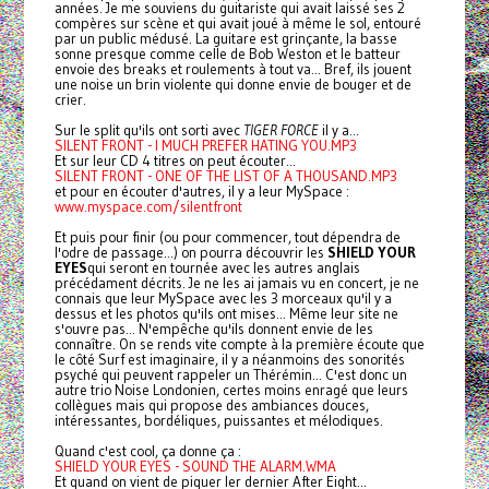
années. Je me souviens du guitariste qui avait laissé ses 2
compères sur scène et qui avait joué à même le sol, entouré
par un public médusé. La guitare est grinçante, la basse
sonne presque comme celle de Bob Weston et le batteur
envoie des breaks et roulements à tout va... Bref, ils jouent
une noise un brin violente qui donne envie de bouger et de
crier.
Sur le split qu'ils ont sorti avec
TIGER FORCE
il y a...
SILENT FRONT - I MUCH PREFER HATING YOU.MP3
Et sur leur CD 4 titres on peut écouter...
SILENT FRONT - ONE OF THE LIST OF A THOUSAND.MP3
et pour en écouter d'autres, il y a leur MySpace :
www.myspace.com/silentfront
Et puis pour finir (ou pour commencer, tout dépendra de
l'odre de passage...) on pourra découvrir les
SHIELD YOUR
EYES
qui seront en tournée avec les autres anglais
précédament décrits. Je ne les ai jamais vu en concert, je ne
connais que leur MySpace avec les 3 morceaux qu'il y a
dessus et les photos qu'ils ont mises... Même leur site ne
s'ouvre pas... N'empêche qu'ils donnent envie de les
connaître. On se rends vite compte à la première écoute que
le côté Surf est imaginaire, il y a néanmoins des sonorités
psyché qui peuvent rappeler un Thérémin... C'est donc un
autre trio Noise Londonien, certes moins enragé que leurs
collègues mais qui propose des ambiances douces,
intéressantes, bordéliques, puissantes et mélodiques.
Quand c'est cool, ça donne ça :
SHIELD YOUR EYES - SOUND THE ALARM.WMA
Et quand on vient de piquer ler dernier After Eight...