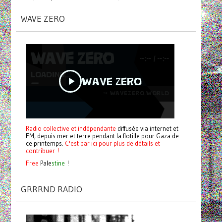
WAVE ZERO
Radio collective et indépendante
diffusée via internet et
FM, depuis mer et terre pendant la flotille pour Gaza de
ce printemps.
C'est par ici pour plus de détails et
contribuer !
Free
Pale
stine
!
GRRRND RADIO