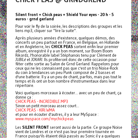
Silent front + Chick peas + Shield Your eyes - 20 h - 5
euros - grnd gerland
Pour voir le fly de la soirée, les descriptions des groupes et les
liens mp3, cliquer sur "lire la suite".
Après plusieurs années d'existence, quelques démos, des
concerts un peu partout en France, en Belgique, en Hollande
et en Angleterre, les
CHICK PEAS
sortent enfin leur premier
album, enregistré il y a un bon moment, sur Boom Boom
Rikordz, l'honorable label Stéphanois tenu par Clément de
JUBILé
et
JOKARI
. Ils profiteront donc de cette occasion pour
fêter cette sortie au Salon de Grnd Gerland. Rappelons pour
ceux qui ne les connaissent pas que c'est un trio Noise-Rock
du coin à tendances un peu Punk composé de 2 basses et
d'une batterie. Il y a un peu de chant, parfois, mais pas tout le
temps et ils ont un bon nombre d'instrumentaux dans leur
répertoire.
Voici quelques morceaux à écouter... avec un peu de chant, ça
donne ça :
CHICK PEAS - INCREDIBLE.MP3
Sinon un petit morceau assez court...
CHICK PEAS - KIRI.WMA
et pour en écouter d'autres, il y a leur MySpace :
www.myspace.com/mychickpeas
Les
SILENT FRONT
seront aussi de la partie. Ce groupe Noise
vient de Londres et ce n'est pas leur première tournée en
France puisqu'ils étaient déjà passés au Sonic il y a quelques