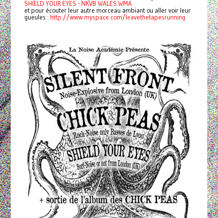
SHIELD YOUR EYES - NKVB WALES.WMA
et pour écouter leur autre morceau ambiant ou aller voir leur
gueules :
http://www.myspace.com/
leavethetapesr
unning