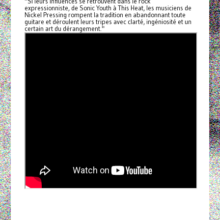
"Si leurs influences se retrouvent dans le rock
expressionniste, de Sonic Youth à This Heat, les musiciens de
Nickel Pressing rompent la tradition en abandonnant toute
guitare et déroulent leurs tripes avec clarté, ingéniosité et un
certain art du dérangement."