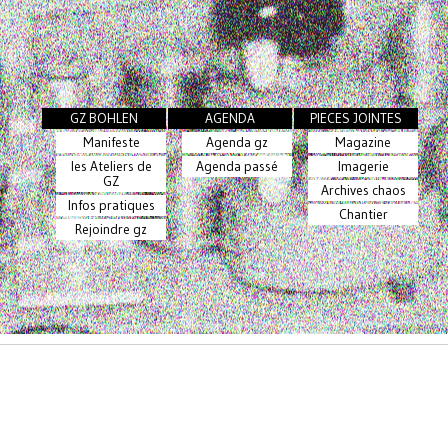
GZ BOHLEN
AGENDA
PIECES JOINTES
Manifeste
Agenda gz
Magazine
les Ateliers de
Agenda passé
Imagerie
GZ
Archives chaos
Infos pratiques
Chantier
Rejoindre gz