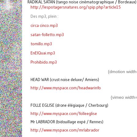
RADIKAL SATAN (tango noise cinématographique / Bordeaux)
http://lespotagersnatures.org/spip.php?article15
Des mp3, plein :
circa cinco.mp3
satan-folletto.mp3
tomillo.mp3
EnElQuai.mp3
Prohibido.mp3
{dmotion width
HEAD WAR (crust noise deluxe/ Amiens)
http://www.myspace.com/headwarinfo
{vimeo width
FOLLE EGLISE (drone élégiaque / Cherbourg)
http://www.myspace.com/folleeglise
Mr LABRADOR (bidouillage expé / Rennes)
http://www.myspace.com/mrlabrador