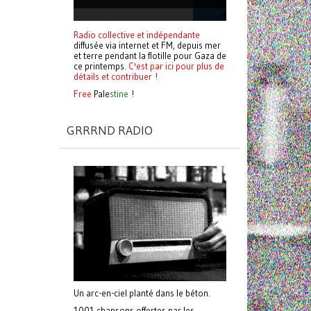
Radio collective et indépendante
diffusée via internet et FM, depuis mer
et terre pendant la flotille pour Gaza de
ce printemps.
C'est par ici pour plus de
détails et contribuer !
Free
Pale
stine
!
GRRRND RADIO
Un arc-en-ciel planté dans le béton.
1001 chansons offertes par les