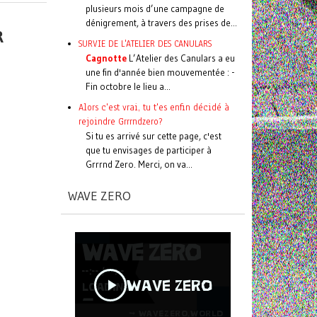
plusieurs mois d’une campagne de
dénigrement, à travers des prises de...
R
SURVIE DE L'ATELIER DES CANULARS
Cagnotte
L’Atelier des Canulars a eu
une fin d'année bien mouvementée : -
Fin octobre le lieu a...
Alors c'est vrai, tu t'es enfin décidé à
rejoindre Grrrndzero?
Si tu es arrivé sur cette page, c'est
que tu envisages de participer à
Grrrnd Zero. Merci, on va...
WAVE ZERO