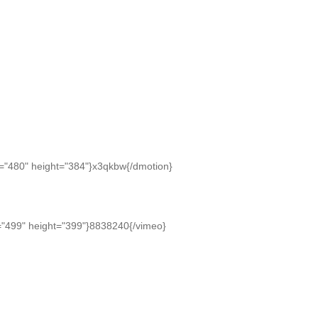
="480" height="384"}x3qkbw{/dmotion}
="499" height="399"}8838240{/vimeo}