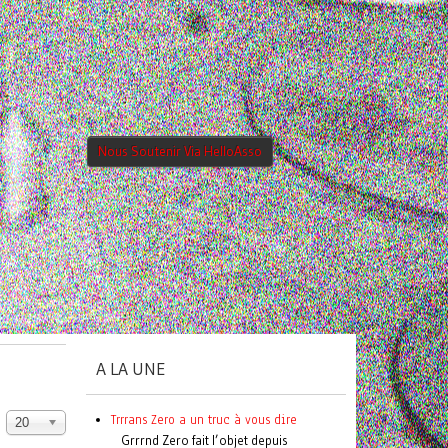
Nous Soutenir Via HelloAsso
A LA UNE
Trrrans Zero a un truc à vous dire
20
Grrrnd Zero fait l’objet depuis