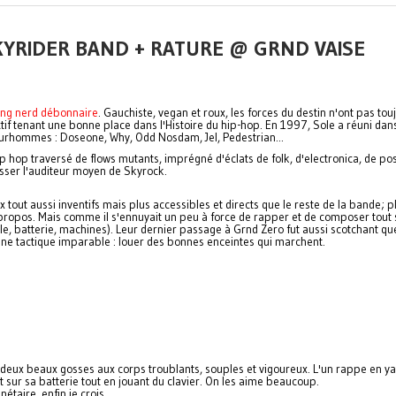
SKYRIDER BAND + RATURE @ GRND VAISE
ing nerd débonnaire
. Gauchiste, vegan et roux, les forces du destin n'ont pas tou
lectif tenant une bonne place dans l'Histoire du hip-hop. En 1997, Sole a réuni dan
urhommes : Doseone, Why, Odd Nosdam, Jel, Pedestrian...
p hop traversé de flows mutants, imprégné d'éclats de folk, d'electronica, de pos
usser l'auditeur moyen de Skyrock.
ux tout aussi inventifs mais plus accessibles et directs que le reste de la bande; p
 propos. Mais comme il s'ennuyait un peu à force de rapper et de composer tout 
lle, batterie, machines). Leur dernier passage à Grnd Zero fut aussi scotchant qu
ce une tactique imparable : louer des bonnes enceintes qui marchent.
deux beaux gosses aux corps troublants, souples et vigoureux. L'un rappe en y
ur sa batterie tout en jouant du clavier. On les aime beaucoup.
étaire, enfin je crois.