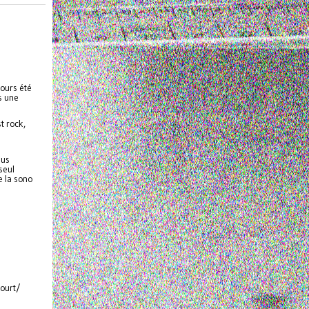
jours été
s une
t rock,
lus
seul
e la sono
aourt/