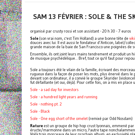
SAM 13 FÉVRIER : SOLE & THE 
organisé par crusty rossi et son assistant - 20 h 30 - 7 euros
Sole
(son vrai nom, c'est Tim Holland) a une bonne tête de
vik
douces avec lui. Il est aussi le fondateur d’Anticon, label/col
grande maison de la baie de San Francisco une poignées de s
Ensemble, ils ont joint leurs mains tendrement et produit un hi
de musique psychédélique... Bref, tout ce qu'il faut pour repo
Sole a toujours été le vilain de la famille, écrivant des morcea
rugueux dans la façon de poser les mots, plus énervé dans le
devant son ordinateur, il a convié le groupe Skyrider (violonce
fut défaillante (et oui, déjà). Pour cette fois, on a mis en pla
Sole - a sad day for investors
Sole - a hundred light years and running
Sole - nothing pt. 2
Sole - Black
Sole - One egg short of the omelet
(remixé par Odd Nosdam)
Rature
est un groupe de hip hop crust lyonnais, emmené par 
éructe/marmonne dans un micro, l'autre tape nonchalamment s
Voilà trois morceaux de leur prochain album, en exclusivité plan