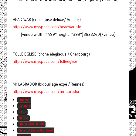
HEAD WAR (crust noise deluxe/ Amiens)
http://www.myspace.com/headwarinfo
{vimeo width="499" height="399"}8838240{/vimeo}
FOLLE EGLISE (drone élégiaque / Cherbourg)
http://www.myspace.com/folleeglise
Mr LABRADOR (bidouillage expé / Rennes)
http://www.myspace.com/mrlabrador
DRONE
ETHNO
EXPE
NOISE
UNDERGROUND
Grrrnd Zero Gerland