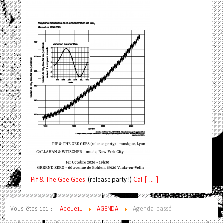
Pif
& The Gee Gees
(release party !)
C
a
l [ ... ]
Vous êtes ici :
Accueil
AGENDA
Agenda passé