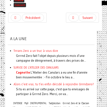
France
Concert
Précédent
Suivant
A LA UNE
Trrrans Zero a un truc à vous dire
Grrrnd Zero fait l’objet depuis plusieurs mois d’une
campagne de dénigrement, à travers des prises de...
SURVIE DE L'ATELIER DES CANULARS
Cagnotte
L’Atelier des Canulars a eu une fin d'année
bien mouvementée : - Fin octobre le lieu a...
Alors c'est vrai, tu t'es enfin décidé à rejoindre Grrrndzero?
Si tu es arrivé sur cette page, c'est que tu envisages de
participer à Grrrnd Zero. Merci, on va...
INTENSE
Mp3
INSTRUMENTAL
Tadjikistan
Grrrnd Zero et le Clacson