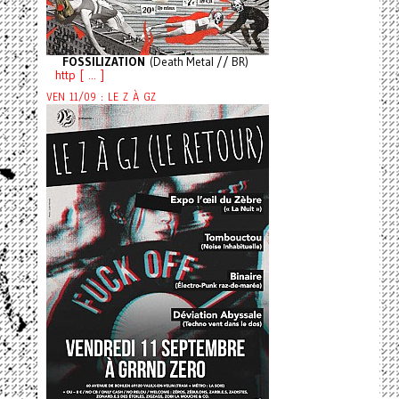
FOSSILIZATION
(Death Metal // BR)
http [ ... ]
VEN 11/09 : LE Z À GZ