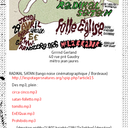
Grrrnd Gerland
40 rue pré Gaudry
métro jean jaures
RADIKAL SATAN (tango noise cinématographique / Bordeaux)
http://lespotagersnatures.org/spip.php?article15
Des mp3, plein :
circa cinco.mp3
satan-folletto.mp3
tomillo.mp3
EnElQuai.mp3
Prohibido.mp3
{dmotion width="480" height="384"}x3qkbw{/dmotion}