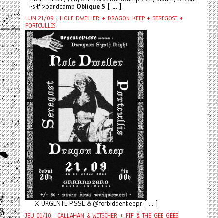
-s-t">bandcamp
Oblique S [ ... ]
LUN 21/09 : HOLE DWELLER + DRAGON KEEP + SEREGOST +
PORTCULLIS
⚔️ URGENTE PISSE & @forbiddenkeepr [ ... ]
JEU 01/10 : CALLAHAN & WITSCHER + PIF & THE GEE GEES