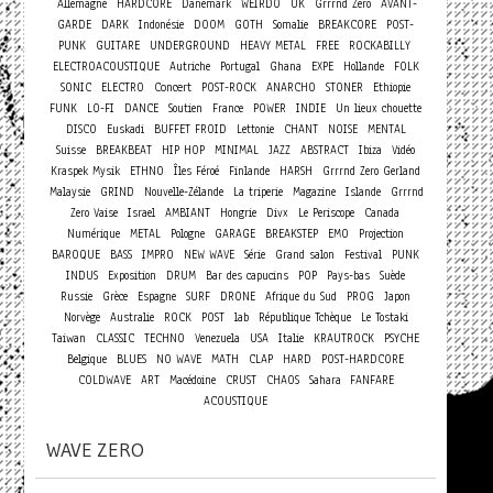
Allemagne
HARDCORE
Danemark
WEIRDO
UK
Grrrnd Zero
AVANT-
GARDE
DARK
Indonésie
DOOM
GOTH
Somalie
BREAKCORE
POST-
PUNK
GUITARE
UNDERGROUND
HEAVY METAL
FREE
ROCKABILLY
ELECTROACOUSTIQUE
Autriche
Portugal
Ghana
EXPE
Hollande
FOLK
Concert
SONIC
ELECTRO
POST-ROCK
ANARCHO
STONER
Ethiopie
FUNK
LO-FI
DANCE
Soutien
France
POWER
INDIE
Un lieux chouette
DISCO
Euskadi
BUFFET FROID
Lettonie
CHANT
NOISE
MENTAL
Suisse
BREAKBEAT
HIP HOP
MINIMAL
JAZZ
ABSTRACT
Ibiza
Vidéo
Kraspek Mysik
ETHNO
Îles Féroé
Finlande
HARSH
Grrrnd Zero Gerland
Malaysie
GRIND
Nouvelle-Zélande
La triperie
Magazine
Islande
Grrrnd
Zero Vaise
Israel
AMBIANT
Hongrie
Divx
Le Periscope
Canada
Numérique
METAL
Pologne
GARAGE
BREAKSTEP
EMO
Projection
BAROQUE
BASS
IMPRO
NEW WAVE
Série
Grand salon
Festival
PUNK
INDUS
Exposition
DRUM
Bar des capucins
POP
Pays-bas
Suède
Russie
Grèce
Espagne
SURF
DRONE
Afrique du Sud
PROG
Japon
Norvège
Australie
ROCK
POST
lab
République Tchèque
Le Tostaki
Taiwan
CLASSIC
TECHNO
Venezuela
USA
Italie
KRAUTROCK
PSYCHE
Belgique
BLUES
NO WAVE
MATH
CLAP
HARD
POST-HARDCORE
COLDWAVE
ART
Macédoine
CRUST
CHAOS
Sahara
FANFARE
ACOUSTIQUE
WAVE ZERO