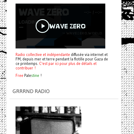
Radio collective et indépendante
diffusée via internet et
FM, depuis mer et terre pendant la flotille pour Gaza de
ce printemps.
C'est par ici pour plus de détails et
contribuer !
Free
Pale
stine
!
GRRRND RADIO