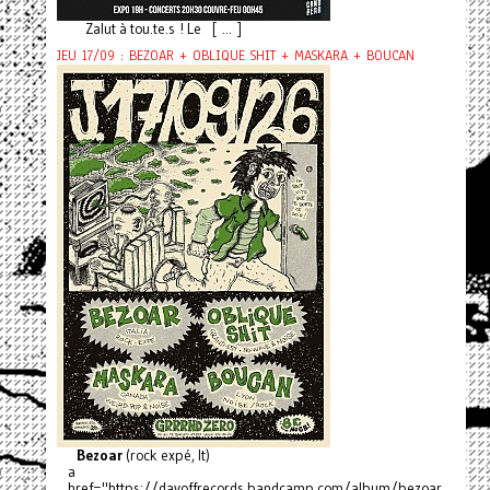
Zalut à tou.te.s ! Le [ ... ]
JEU 17/09 : BEZOAR + OBLIQUE SHIT + MASKARA + BOUCAN
Bezoar
(rock expé, It)
a
href="https://dayoffrecords.bandcamp.com/album/bezoar