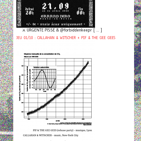
⚔️ URGENTE PISSE & @forbiddenkeepr [ ... ]
JEU 01/10 : CALLAHAN & WITSCHER + PIF & THE GEE GEES