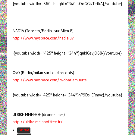
{youtube width="560" height="340"}OqGGizTetkA{/youtube}
NADJA (Toronto/Berlin sur Alien 8)
http://www.myspace.com/nadjaluv
{youtube width="425" height="344"}quklGsvjO68{/youtube}
OvO (Berlin/milan sur Load records)
http://www.myspace.com/ovobarlamuerte
{youtube width="425" height="344"}nP9Ds_ERmvc{/youtube}
ULRIKE MEINHOF (drone-alpes)
http://ulrike.meinhof.free.fr/
DOOM