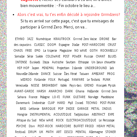
bien mouvementée : - Fin octobre le lieu a...
Alors c'est vrai, tu t'es enfin décidé à rejoindre Grrrndzero?
Si tu es arrivé sur cette page, c'est que tu envisages de
participer à Grrrnd Zero. Merci, on va...
ETHNO
JAZZ
Numérique
KRAUTROCK
Grrrnd Zero Vaise
DRONE
Bar
des capucins
CLASSIC
DOOM
Espagne
Italie
POST-HARDCORE
CRUST
CHAOS
FREE
EMO
La triperie
Magazine
NO WAVE
GOTH
ROCKABILLY
Somalie
Série
Suède
COLDWAVE
POST
POWER
Russie
CHANT
BLUES
INTENSE
Euskadi
Ibiza
Autriche
Soutien
Ethiopie
Un lieux chouette
HIP HOP
Japon
MINIMAL
Projection
Islande
UNDERGROUND
lab
Nouvelle-Zélande
DANCE
Suisse
Îles Féroé
Taiwan
AMBIANT
PROG
WEIRDO
Finlande
FOLK
Portugal
FANFARE
Le Tostaki
PUNK
Venezuela
NOISE
BREAKBEAT
Vidéo
Pays-bas
GRIND
Kraspek Mysik
AVANT-GARDE
HARSH
ANARCHO
DARK
Ghana
Hollande
Grrrnd Zero
Sahara
France
Pologne
LO-FI
FUNK
GUITARE
Norvège
Macédoine
Danemark
Indonésie
CLAP
HARD
Mp3
Israel
TECHNO
POST-PUNK
BASS
Lettonie
BAROQUE
POP
INDIE
GARAGE
METAL
INDUS
Hongrie
INSTRUMENTAL
ACOUSTIQUE
Tadjikistan
ABSTRACT
EXPE
Afrique du Sud
NEW WAVE
ROCK
ELECTROACOUSTIQUE
Le Periscope
PSYCHE
Divx
POST-ROCK
HARDCORE
BUFFET FROID
HEAVY METAL
Festival
DRUM
UK
MATH
ART
DISCO
MENTAL
Allemagne
STONER