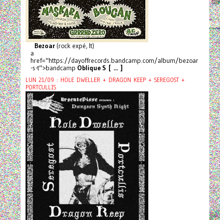
Bezoar
(rock expé, It)
a
href="https://dayoffrecords.bandcamp.com/album/bezoar
-s-t">bandcamp
Oblique S [ ... ]
LUN 21/09 : HOLE DWELLER + DRAGON KEEP + SEREGOST +
PORTCULLIS