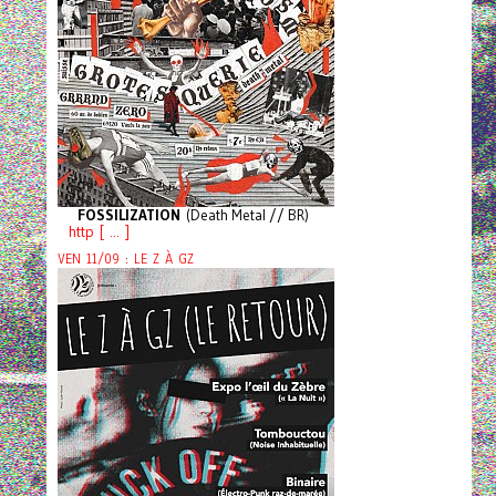
FOSSILIZATION
(Death Metal // BR)
http [ ... ]
VEN 11/09 : LE Z À GZ