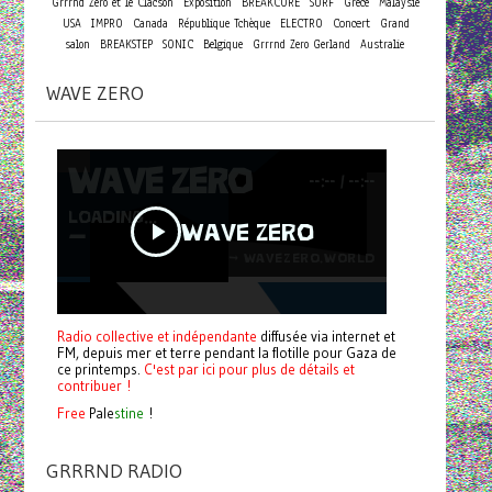
Grrrnd Zero et le Clacson
Exposition
BREAKCORE
SURF
Grèce
Malaysie
Concert
USA
IMPRO
Canada
République Tchèque
ELECTRO
Grand
salon
BREAKSTEP
SONIC
Belgique
Grrrnd Zero Gerland
Australie
WAVE ZERO
Radio collective et indépendante
diffusée via internet et
FM, depuis mer et terre pendant la flotille pour Gaza de
ce printemps.
C'est par ici pour plus de détails et
contribuer !
Free
Pale
stine
!
GRRRND RADIO