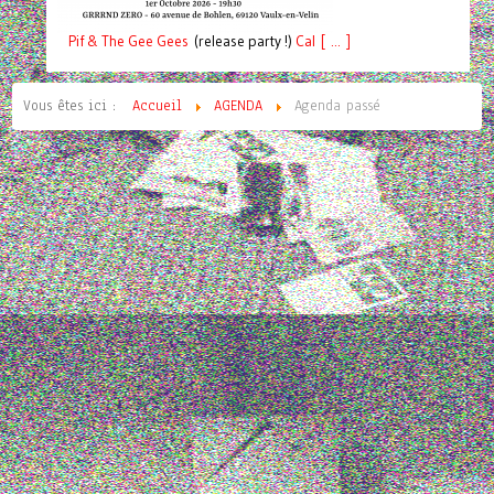
Pif
& The Gee Gees
(release party !)
C
a
l [ ... ]
Vous êtes ici :
Accueil
AGENDA
Agenda passé