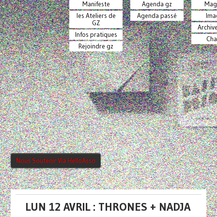
Manifeste
Agenda gz
Mag
les Ateliers de
Agenda passé
Ima
GZ
Archiv
Infos pratiques
Cha
Rejoindre gz
Nous Soutenir Via HelloAsso
LUN 12 AVRIL : THRONES + NADJA