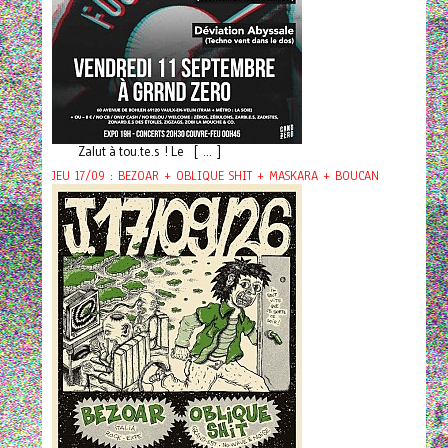
Zalut à tou.te.s ! Le [ ... ]
JEU 17/09 : BEZOAR + OBLIQUE SHIT + MASKARA + BOUCAN