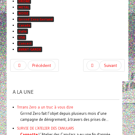
DRONE
METAL
NOISE
Grrrnd Zero Gerland
Canada
Italie
USA
Concert
AVANT-GARDE
Précédent
Suivant
A LA UNE
Trrrans Zero a un truc à vous dire
Grrrnd Zero fait l’objet depuis plusieurs mois d’une
campagne de dénigrement, à travers des prises de...
SURVIE DE L'ATELIER DES CANULARS
Cagnotte
L’Atelier des Canulars a eu une fin d'année