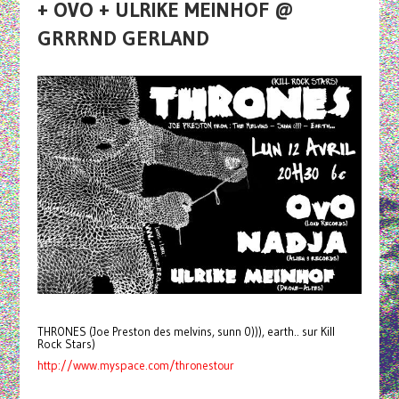
+ OVO + ULRIKE MEINHOF @
GRRRND GERLAND
THRONES (Joe Preston des melvins, sunn 0))), earth.. sur Kill
Rock Stars)
http://www.myspace.com/thronestour