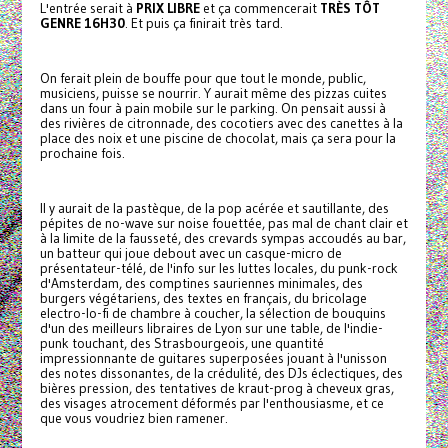
L'entrée serait à
PRIX LIBRE
et ça commencerait
TRÈS TÔT
GENRE 16H30
. Et puis ça finirait très tard.
On ferait plein de bouffe pour que tout le monde, public,
musiciens, puisse se nourrir. Y aurait même des pizzas cuites
dans un four à pain mobile sur le parking. On pensait aussi à
des rivières de citronnade, des cocotiers avec des canettes à la
place des noix et une piscine de chocolat, mais ça sera pour la
prochaine fois.
Il y aurait de la pastèque, de la pop acérée et sautillante, des
pépites de no-wave sur noise fouettée, pas mal de chant clair et
à la limite de la fausseté, des crevards sympas accoudés au bar,
un batteur qui joue debout avec un casque-micro de
présentateur-télé, de l'info sur les luttes locales, du punk-rock
d'Amsterdam, des comptines sauriennes minimales, des
burgers végétariens, des textes en français, du bricolage
electro-lo-fi de chambre à coucher, la sélection de bouquins
d'un des meilleurs libraires de Lyon sur une table, de l'indie-
punk touchant, des Strasbourgeois, une quantité
impressionnante de guitares superposées jouant à l'unisson
des notes dissonantes, de la crédulité, des DJs éclectiques, des
bières pression, des tentatives de kraut-prog à cheveux gras,
des visages atrocement déformés par l'enthousiasme, et ce
que vous voudriez bien ramener.