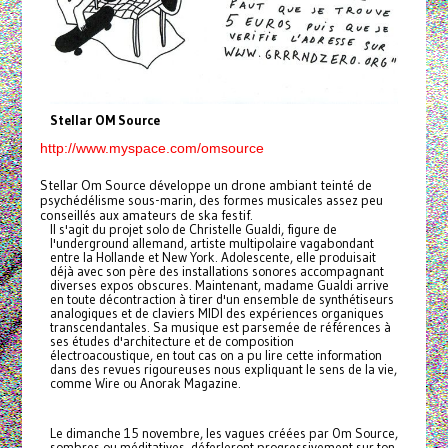
Stellar OM Source
http://www.myspace.com/omsource
Stellar Om Source développe un drone ambiant teinté de
psychédélisme sous-marin, des formes musicales assez peu
conseillés aux amateurs de ska festif.
Il s'agit du projet solo de Christelle Gualdi, figure de
l'underground allemand, artiste multipolaire vagabondant
entre la Hollande et New York. Adolescente, elle produisait
déjà avec son père des installations sonores accompagnant
diverses expos obscures. Maintenant, madame Gualdi arrive
en toute décontraction à tirer d'un ensemble de synthétiseurs
analogiques et de claviers MIDI des expériences organiques
transcendantales. Sa musique est parsemée de références à
ses études d'architecture et de composition
électroacoustique, en tout cas on a pu lire cette information
dans des revues rigoureuses nous expliquant le sens de la vie,
comme Wire ou Anorak Magazine.
Le dimanche 15 novembre, les vagues créées par Om Source,
sombres ou méditatives, déferleront progressivement sur ton