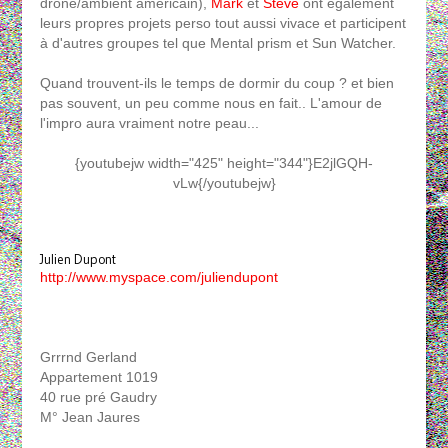
drone/ambient américain),
Mark
et
Steve
ont également
leurs propres projets perso tout aussi vivace et participent
à d'autres groupes tel que Mental prism et Sun Watcher.
Quand trouvent-ils le temps de dormir du coup ? et bien
pas souvent, un peu comme nous en fait.. L'amour de
l'impro aura vraiment notre peau...
{youtubejw width="425" height="344"}E2jlGQH-
vLw{/youtubejw}
Julien Dupont
http://www.myspace.com/juliendupont
Grrrnd Gerland
Appartement 1019
40 rue pré Gaudry
M° Jean Jaures