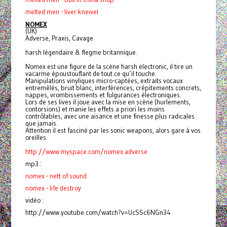
melted men - liver kneivel
NOMEX
(UK)
Adverse, Praxis, Cavage
harsh légendaire & flegme britannique.
Nomex est une figure de la scène harsh electronic, il tire un
vacarme époustouflant de tout ce qu’il touche.
Manipulations vinyliques micro-captées, extraits vocaux
entremêlés, bruit blanc, interférences, crépitements concrets,
nappes, vrombissements et fulgurances électroniques.
Lors de ses lives il joue avec la mise en scène (hurlements,
contorsions) et manie les effets a priori les moins
contrôlables, avec une aisance et une finesse plus radicales
que jamais.
Attention il est fasciné par les sonic weapons, alors gare à vos
oreilles.
http://www.myspace.com/nomex.
adverse
mp3 :
nomex - nett of sound
nomex - life destroy
vidéo :
http://www.youtube.com/watch?v=UcSSc6NGn34