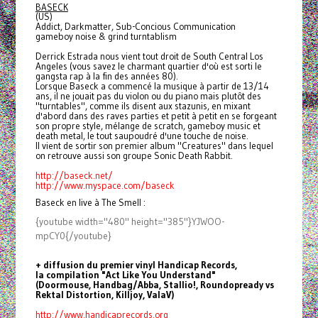
BASECK
(US)
Addict, Darkmatter, Sub-Concious Communication
gameboy noise & grind turntablism
Derrick Estrada nous vient tout droit de South Central Los
Angeles (vous savez le charmant quartier d'où est sorti le
gangsta rap à la fin des années 80).
Lorsque Baseck a commencé la musique à partir de 13/14
ans, il ne jouait pas du violon ou du piano mais plutôt des
"turntables", comme ils disent aux stazunis, en mixant
d'abord dans des raves parties et petit à petit en se forgeant
son propre style, mélange de scratch, gameboy music et
death metal, le tout saupoudré d'une touche de noise.
Il vient de sortir son premier album "Creatures" dans lequel
on retrouve aussi son groupe Sonic Death Rabbit.
http://baseck.net/
http://www.myspace.com/baseck
Baseck en live à The Smell :
{youtube width="480" height="385"}YJWOO-
mpCY0{/youtube}
+ diffusion du premier vinyl Handicap Records,
la compilation "Act Like You Understand"
(Doormouse, Handbag/Abba, Stallio!, Roundopready vs
Rektal Distortion, Killjoy, ValaV)
http://www.handicaprecords.org