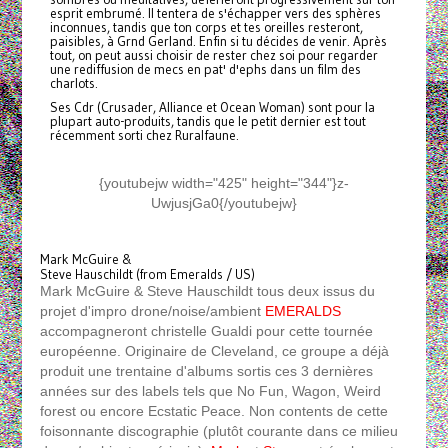
esprit embrumé. Il tentera de s'échapper vers des sphères
inconnues, tandis que ton corps et tes oreilles resteront,
paisibles, à Grnd Gerland. Enfin si tu décides de venir. Après
tout, on peut aussi choisir de rester chez soi pour regarder
une rediffusion de mecs en pat' d'ephs dans un film des
charlots.
Ses Cdr (Crusader, Alliance et Ocean Woman) sont pour la
plupart auto-produits, tandis que le petit dernier est tout
récemment sorti chez Ruralfaune.
{youtubejw width="425" height="344"}z-
UwjusjGa0{/youtubejw}
Mark McGuire &
Steve Hauschildt (from Emeralds / US)
Mark McGuire & Steve Hauschildt tous deux issus du
projet d'impro drone/noise/ambient
EMERALDS
accompagneront christelle Gualdi pour cette tournée
européenne. Originaire de Cleveland, ce groupe a déjà
produit une trentaine d'albums sortis ces 3 dernières
années sur des labels tels que No Fun, Wagon, Weird
forest ou encore Ecstatic Peace. Non contents de cette
foisonnante discographie (plutôt courante dans ce milieu