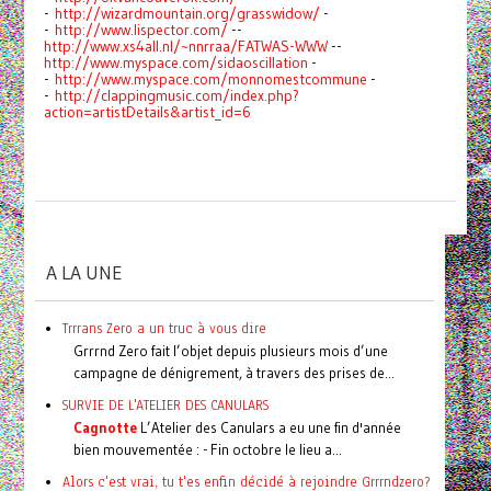
-
http://wizardmountain.org/grasswidow/
-
-
http://www.lispector.com/
--
http://www.xs4all.nl/~nnrraa/FATWAS-WWW
--
http://www.myspace.com/sidaoscillation
-
-
http://www.myspace.com/monnomestcommune
-
-
http://clappingmusic.com/index.php?
action=artistDetails&artist_id=6
A LA UNE
Trrrans Zero a un truc à vous dire
Grrrnd Zero fait l’objet depuis plusieurs mois d’une
campagne de dénigrement, à travers des prises de...
SURVIE DE L'ATELIER DES CANULARS
Cagnotte
L’Atelier des Canulars a eu une fin d'année
bien mouvementée : - Fin octobre le lieu a...
Alors c'est vrai, tu t'es enfin décidé à rejoindre Grrrndzero?