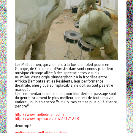
Les Melted men, qui viennent à la fois d'un bled pourri en
Georgie, de Cologne et d'Amsterdam sont connus pour leur
musique étrange alliée à des spectacle très visuels.
Au milieu d'une orgie plunderphonic à la frontière entre
Afrikka Bambataa et les Residents, leur performance
théâtrale, énergique et implacable, ne doit surtout pas être
manquée.
Les commentaires qu'on a eu pour leur dernier passage sont
du genre "vraiment le plus meilleur concert de toute ma vie
entière", ou bien encore "si tu loupes ça t'as plus qu'à aller te
pendre"
http://www.meltedmen.com/
http://www.myspace.com/
74171248
deux mp3 :
melted men - bull in china shop