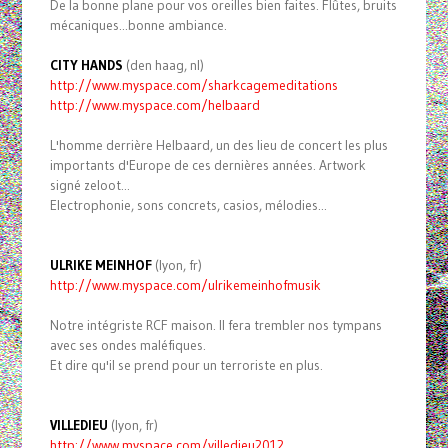
De la bonne plane pour vos oreilles bien faites. Flûtes, bruits
mécaniques...bonne ambiance.
CITY HANDS
(den haag, nl)
http://www.myspace.com/
sharkcagemeditations
http://www.myspace.com/
helbaard
L'homme derrière Helbaard, un des lieu de concert les plus
importants d'Europe de ces dernières années. Artwork
signé zeloot...
Electrophonie, sons concrets, casios, mélodies...
ULRIKE MEINHOF
(lyon, fr)
http://www.myspace.com/
ulrikemeinhofmusik
Notre intégriste RCF maison. Il fera trembler nos tympans
avec ses ondes maléfiques.
Et dire qu'il se prend pour un terroriste en plus.
VILLEDIEU
(lyon, fr)
http://www.myspace.com/
villedieu2012