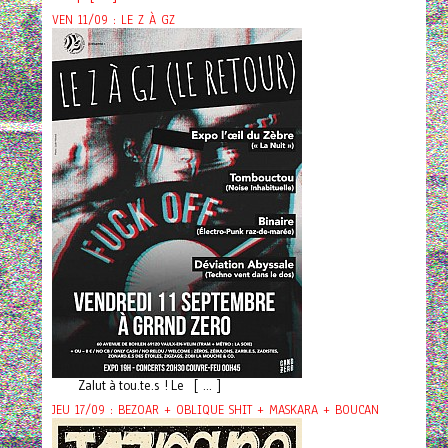
VEN 11/09 : LE Z À GZ
Zalut à tou.te.s ! Le [ ... ]
JEU 17/09 : BEZOAR + OBLIQUE SHIT + MASKARA + BOUCAN