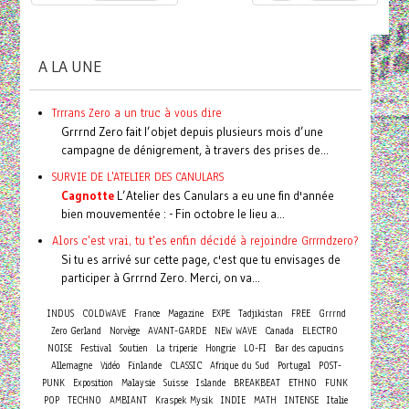
A LA UNE
Trrrans Zero a un truc à vous dire
Grrrnd Zero fait l’objet depuis plusieurs mois d’une
campagne de dénigrement, à travers des prises de...
SURVIE DE L'ATELIER DES CANULARS
Cagnotte
L’Atelier des Canulars a eu une fin d'année
bien mouvementée : - Fin octobre le lieu a...
Alors c'est vrai, tu t'es enfin décidé à rejoindre Grrrndzero?
Si tu es arrivé sur cette page, c'est que tu envisages de
participer à Grrrnd Zero. Merci, on va...
INDUS
COLDWAVE
France
Magazine
EXPE
Tadjikistan
FREE
Grrrnd
Zero Gerland
Norvège
AVANT-GARDE
NEW WAVE
Canada
ELECTRO
NOISE
Festival
Soutien
La triperie
Hongrie
LO-FI
Bar des capucins
Allemagne
Vidéo
Finlande
CLASSIC
Afrique du Sud
Portugal
POST-
PUNK
Exposition
Malaysie
Suisse
Islande
BREAKBEAT
ETHNO
FUNK
POP
TECHNO
AMBIANT
Kraspek Mysik
INDIE
MATH
INTENSE
Italie