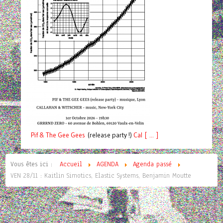
Pif
& The Gee Gees
(release party !)
C
a
l [ ... ]
Vous êtes ici :
Accueil
AGENDA
Agenda passé
VEN 28/11 : Kaitlin Simotics, Elastic Systems, Benjamin Moutte