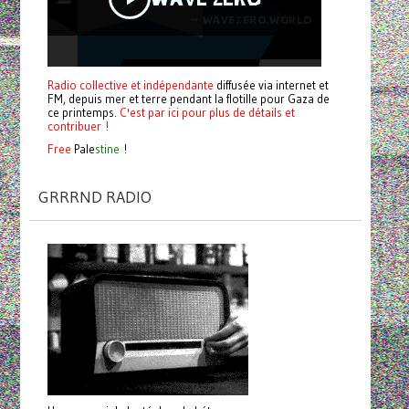
Radio collective et indépendante
diffusée via internet et
FM, depuis mer et terre pendant la flotille pour Gaza de
ce printemps.
C'est par ici pour plus de détails et
contribuer !
Free
Pale
stine
!
GRRRND RADIO