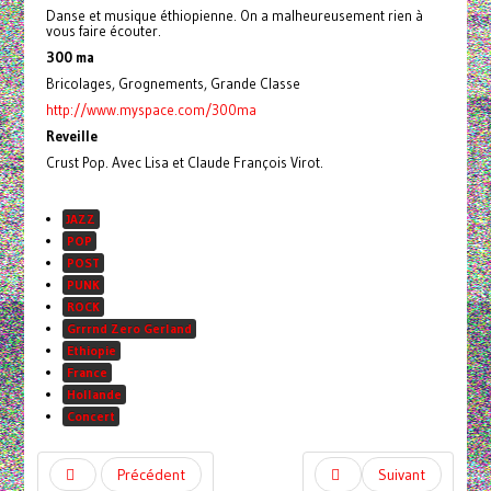
Danse et musique éthiopienne. On a malheureusement rien à
vous faire écouter.
300 ma
Bricolages, Grognements, Grande Classe
http://www.myspace.com/300ma
Reveille
Crust Pop. Avec Lisa et Claude François Virot.
JAZZ
POP
POST
PUNK
ROCK
Grrrnd Zero Gerland
Ethiopie
France
Hollande
Concert
Précédent
Suivant