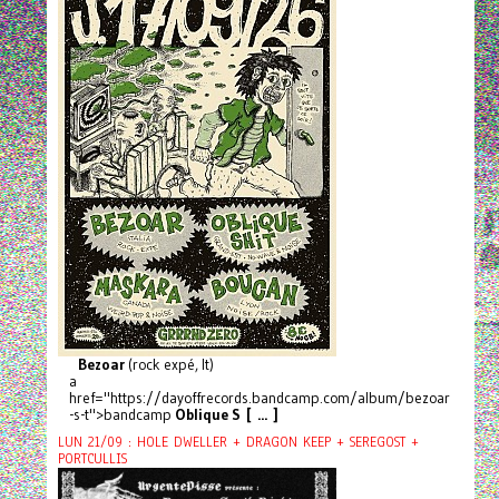
Bezoar
(rock expé, It)
a
href="https://dayoffrecords.bandcamp.com/album/bezoar
-s-t">bandcamp
Oblique S [ ... ]
LUN 21/09 : HOLE DWELLER + DRAGON KEEP + SEREGOST +
PORTCULLIS