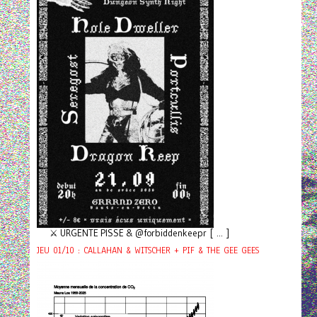
⚔️ URGENTE PISSE & @forbiddenkeepr [ ... ]
JEU 01/10 : CALLAHAN & WITSCHER + PIF & THE GEE GEES