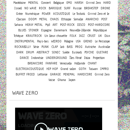
Concert
Macédoine
MENTAL
Belgique
EMO
HARSH
Grrrnd Zero
HARD
Israel
NO WAVE
ROCK
BAROQUE
SURF
Russie
BREAKSTEP
DRONE
Grèce
Numérique
POWER
ACOUSTIQUE
Le Tostaki
Grrrnd Zero et le
Clacson
DOOM
METAL
CHAOS
Ethiopie
Somalie
ANARCHO
POST
Sahara
HEAVY METAL
Mp3
ART
POST-ROCK
DISCO
POST-HARDCORE
BLUES
STONER
Espagne
Danemark
Nouvelle-Zélande
République
Tchèque
KRAUTROCK
Un lieux chouette
FOLK
JAZZ
CRUST
UK
Divx
INSTRUMENTAL
Pays-bas
WEIRDO
Pologne
USA
GRIND
Le Periscope
ROCKABILLY
Série
PUNK
CLAP
lab
BASS
PROG
Autriche
Australie
DARK
DRUM
ABSTRACT
SONIC
Suède
Euskadi
PSYCHE
GUITARE
DANCE
Indonésie
UNDERGROUND
Îles Féroé
Ibiza
Projection
BREAKCORE
FANFARE
Venezuela
Hollande
CHANT
ELECTROACOUSTIQUE
HIP HOP
Grand salon
GOTH
Taiwan
IMPRO
BUFFET FROID
Lettonie
GARAGE
MINIMAL
HARDCORE
Grrrnd Zero
Vaise
Ghana
Japon
WAVE ZERO