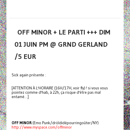
OFF MINOR + LE PARTI +++ DIM
01 JUIN PM @ GRND GERLAND
/5 EUR
Sick again présente :
[ATTENTION À L'HORAIRE (16H/17H, voir fly) ! si vous vous
pointez comme d'hab, à 22h, ça risque d'être pas mal
entamé…]
OFF MINOR
(Emo Punk/dröldidépourringoûter/NY)
http://www.myspace.com/offminor