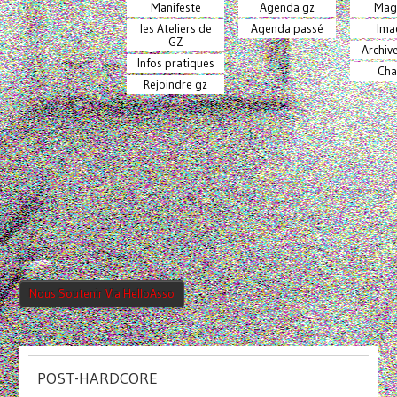
Manifeste
Agenda gz
Mag
les Ateliers de
Agenda passé
Ima
GZ
Archiv
Infos pratiques
Cha
Rejoindre gz
Nous Soutenir Via HelloAsso
POST-HARDCORE