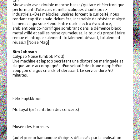
Cri)
Show solo avec double manche basse/guitare et électronique
performant d'obscurs et mélancoliques chants post-
industriels.«Des mélodies lunaires forcent la curiosité, nous
rendant captif du halo delumière, incapable de résister malgré
la menace qui sous-tend. Entre dark electro évocatrice,
ambient onirico-horrifique sombrant dans la démence black
metal vrillé et saillies noise grumeleuse, le tour du propriétaire
remue et intrigue salement. Totalement déviant, totalement
réussi.» [Noise Mag]
Bim Johnson
Calypso Noise (Embob Prod)
Live machine et laptop secrétant une distorsion meringuée et
claquetante accompagnée d'un velouté de drone nappé d'un
soupçon d'aigus criards et dérapant. Le service dure 40
minutes.
Félix Fujikkkoon
Mc Loyal (présentation des concerts)
Musée des Horreurs
(autel pornochamanique d'objets délaissés par la civilisation