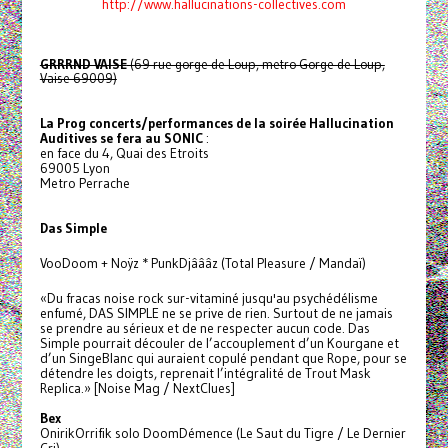
http://www.hallucinations-collectives.com
GRRRND VAISE
(69 rue gorge de Loup, metro Gorge de Loup,
Vaise 69009)
La Prog concerts/performances de la soirée Hallucination
Auditives se fera au SONIC
:
en face du 4, Quai des Etroits
69005 Lyon
Metro Perrache
Das Simple
VooDoom + Noÿz * PunkDjâââz (Total Pleasure / Mandaï)
«Du fracas noise rock sur-vitaminé jusqu'au psychédélisme
enfumé, DAS SIMPLE ne se prive de rien. Surtout de ne jamais
se prendre au sérieux et de ne respecter aucun code. Das
Simple pourrait découler de l’accouplement d’un Kourgane et
d’un SingeBlanc qui auraient copulé pendant que Rope, pour se
détendre les doigts, reprenait l’intégralité de Trout Mask
Replica.» [Noise Mag / NextClues]
Bex
OnirikOrrifik solo DoomDémence (Le Saut du Tigre / Le Dernier