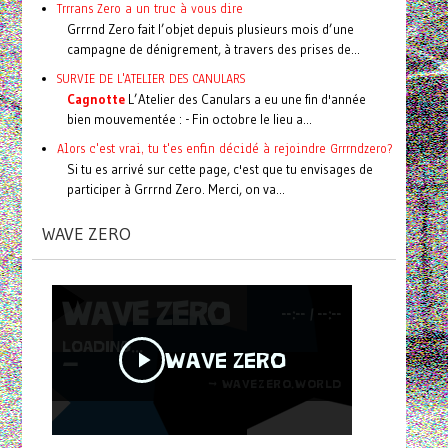
Trrrans Zero a un truc à vous dire
Grrrnd Zero fait l’objet depuis plusieurs mois d’une
campagne de dénigrement, à travers des prises de...
SURVIE DE L'ATELIER DES CANULARS
Cagnotte
L’Atelier des Canulars a eu une fin d'année
bien mouvementée : - Fin octobre le lieu a...
Alors c'est vrai, tu t'es enfin décidé à rejoindre Grrrndzero?
Si tu es arrivé sur cette page, c'est que tu envisages de
participer à Grrrnd Zero. Merci, on va...
WAVE ZERO