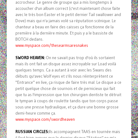
accrocheur. Le genre de groupe qui a mis longtemps à
accoucher d'un album correct (c'est maintenant chose faite
avec le très bon Easter et le petit dernier Tail swallower and
Dove) mais qui n'a jamais volé sa réputation scénique. Le
chanteur a beau en faire des caisses ça fonctionne de la
première à la dernière minute. Et puis y a le bassiste de
BOTCH dedans.
www.myspace.com/thesearmsaresnakes
SWORD HEAVEN:
On ne savait pas trop d'où ils sortaient
mais ils ont fait un disque assez incroyable sur Load voilà
quelques temps. Ca a autant à voir avec les Swans des
débuts qu'avec Wolf eyes et s'ils nous réinterprètent ce
"Entrance" en live, ça risque de faire très mal. Le disque a ce
petit quelque chose de sournois et de pernicieux qui fait
que tu as l'impression que ton chirurgien dentiste te détruit
le tympan à coups de roulette tandis que ton corps passe
sous une presse hydraulique, et ça dure une bonne grosse
demi-heure comme ça.
www.myspace.com/swordheaven
RUSSIAN CIRCLES:
Ils accompagnent TAAS en tournée mais
il faut bien avouer que le dernier disque "Station" ne m'a