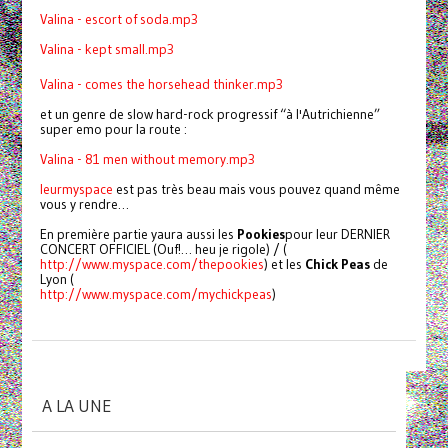
Valina - escort of soda.mp3
Valina - kept small.mp3
Valina - comes the horsehead thinker.mp3
et un genre de slow hard-rock progressif “à l'Autrichienne”
super emo pour la route :
Valina - 81 men without memory.mp3
leur
myspace
est pas très beau mais vous pouvez quand même
vous y rendre…
En première partie yaura aussi les
Pookies
pour leur DERNIER
CONCERT OFFICIEL (Ouf!… heu je rigole) / (
http://www.myspace.com/thepookies
) et les
Chick Peas
de
Lyon (
http://www.myspace.com/mychickpeas
)
A LA UNE