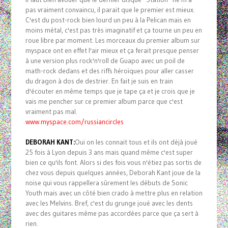
pas vraiment convaincu, il parait que le premier est mieux.
C'est du post-rock bien lourd un peu à la Pelican mais en
moins métal, c'est pas très imaginatif et ça tourne un peu en
roue libre par moment. Les morceaux du premier album sur
myspace ont en effet l'air mieux et ça ferait presque penser
à une version plus rock'n'roll de Guapo avec un poil de
math-rock dedans et des riffs héroïques pour aller casser
du dragon à dos de destrier. En fait je suis en train
d'écouter en même temps que je tape ça et je crois que je
vais me pencher sur ce premier album parce que c'est
vraiment pas mal.
www.myspace.com/russiancircles
DEBORAH KANT:
Oui on les connait tous et ils ont déjà joué
25 fois à Lyon depuis 3 ans mais quand même c'est super
bien ce qu'ils font. Alors si des fois vous n'étiez pas sortis de
chez vous depuis quelques années, Deborah Kant joue de la
noise qui vous rappellera sûrement les débuts de Sonic
Youth mais avec un côté bien crado à mettre plus en relation
avec les Melvins. Bref, c'est du grunge joué avec les dents
avec des guitares même pas accordées parce que ça sert à
rien.