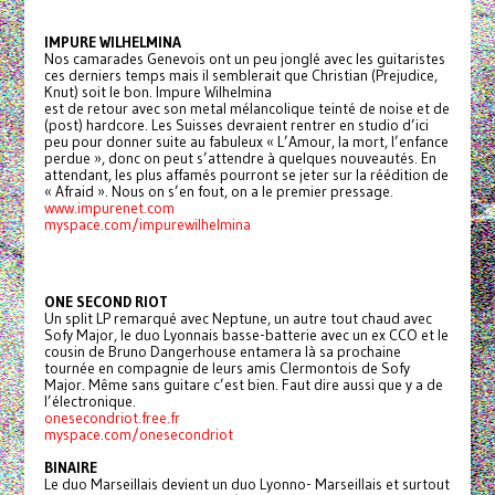
IMPURE WILHELMINA
Nos camarades Genevois ont un peu jonglé avec les guitaristes
ces derniers temps mais il semblerait que Christian (Prejudice,
Knut) soit le bon. Impure Wilhelmina
est de retour avec son metal mélancolique teinté de noise et de
(post) hardcore. Les Suisses devraient rentrer en studio d’ici
peu pour donner suite au fabuleux « L’Amour, la mort, l’enfance
perdue », donc on peut s’attendre à quelques nouveautés. En
attendant, les plus affamés pourront se jeter sur la réédition de
« Afraid ». Nous on s’en fout, on a le premier pressage.
www.impurenet.com
myspace.com/impurewilhelmina
ONE SECOND RIOT
Un split LP remarqué avec Neptune, un autre tout chaud avec
Sofy Major, le duo Lyonnais basse-batterie avec un ex CCO et le
cousin de Bruno Dangerhouse entamera là sa prochaine
tournée en compagnie de leurs amis Clermontois de Sofy
Major. Même sans guitare c’est bien. Faut dire aussi que y a de
l’électronique.
onesecondriot.free.fr
myspace.com/onesecondriot
BINAIRE
Le duo Marseillais devient un duo Lyonno- Marseillais et surtout