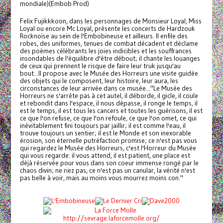
mondiale)(Embob Prod)
Felix Fujikkkoon, dans les personnages de Monsieur Loyal, Miss
Loyal ou encore Mc Loyal, présente les concerts de Hardzouk
Rocknoïse au sein de l'Embobineuse et ailleurs. Il enfile des
robes, des uniformes, tenues de combat décadent et déclame
des poèmes célébrants les joies indicibles et les souffrances
insondables de l'équilibre d'être débout; il chante les louanges
de ceux qui prennent le risque de faire leur truk jusqu'au
bout...Il propose avec le Musée des Horreurs une visite guidée
des objets qui le composent, leur histoire, leur aura, les
circonstances de leur arrivée dans ce musée..."Le Musée des
Horreurs ne s'arrête pas à cet autel, il déborde, il gicle, il coule
et rebondit dans l'espace, il nous dépasse, il ronge le temps, il
est le temps, il est tous les cancers et toutes les guérisons, il est
ce que l'on refuse, ce que l'on refoule, ce que l'on omet, ce qui
inévitablement fini toujours par jaillir; il est comme l'eau, il
trouve toujours un sentier; il est le Monde et son inexorable
érosion, son éternelle putréfaction promise; ce n'est pas vous
qui regardez le Musée des Horreurs, c'est l'Horreur du Musée
qui vous regarde: il vous attend, il est patient, une place est
déjà réservée pour vous dans son coeur immense rongé par le
chaos divin; ne riez pas, ce n'est pas un canular, la vérité n'est
pas belle à voir, mais au moins vous mourrez moins con."
http://sevrage.laforcemolle.org/