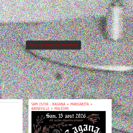
Nous Soutenir Via HelloAsso
SAM 15/08 : RAGANA + MARGARITA +
BASSEVILLE + MALÉORE