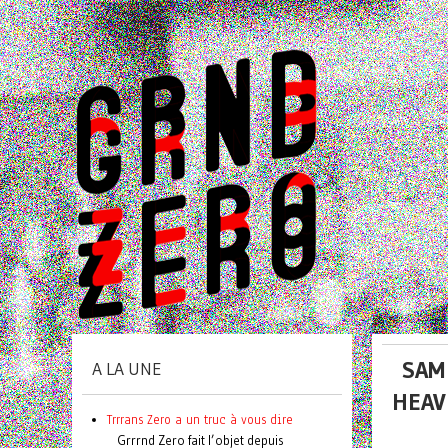
SAM
A LA UNE
HEAV
Trrrans Zero a un truc à vous dire
Grrrnd Zero fait l’objet depuis