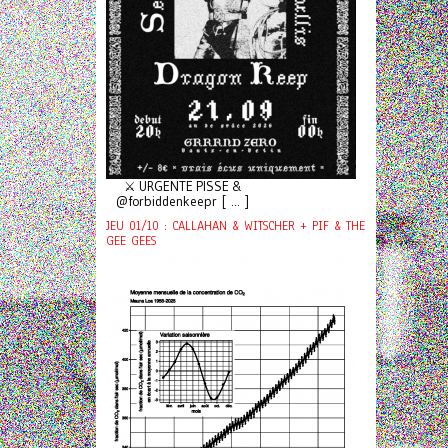
⚔️ URGENTE PISSE &
@forbiddenkeepr [ ... ]
JEU 01/10 : CALLAHAN & WITSCHER + PIF & THE
GEE GEES