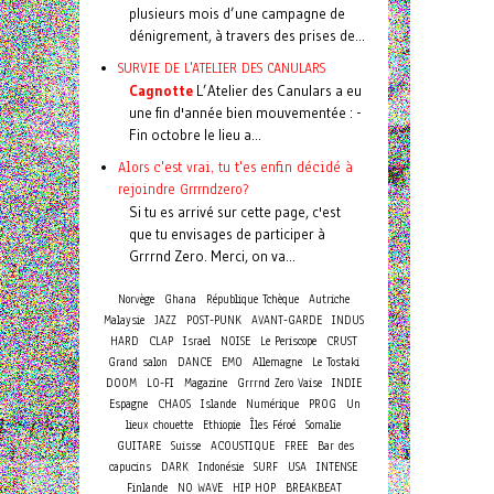
plusieurs mois d’une campagne de
dénigrement, à travers des prises de...
SURVIE DE L'ATELIER DES CANULARS
Cagnotte
L’Atelier des Canulars a eu
une fin d'année bien mouvementée : -
Fin octobre le lieu a...
Alors c'est vrai, tu t'es enfin décidé à
rejoindre Grrrndzero?
Si tu es arrivé sur cette page, c'est
que tu envisages de participer à
Grrrnd Zero. Merci, on va...
Norvège
Ghana
République Tchèque
Autriche
Malaysie
JAZZ
POST-PUNK
AVANT-GARDE
INDUS
HARD
CLAP
Israel
NOISE
Le Periscope
CRUST
Grand salon
DANCE
EMO
Allemagne
Le Tostaki
DOOM
LO-FI
Magazine
Grrrnd Zero Vaise
INDIE
Espagne
CHAOS
Islande
Numérique
PROG
Un
lieux chouette
Ethiopie
Îles Féroé
Somalie
GUITARE
Suisse
ACOUSTIQUE
FREE
Bar des
capucins
DARK
Indonésie
SURF
USA
INTENSE
Finlande
NO WAVE
HIP HOP
BREAKBEAT