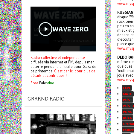
www.mys
RUSSIAN 
disque "St
rock bien 
peu en ro
mieux et 
dedans et 
d'écouter
parce que
www.mysp
DEBORAH
Radio collective et indépendante
même c'est
diffusée via internet et FM, depuis mer
quelques 
et terre pendant la flotille pour Gaza de
Youth mais
ce printemps.
C'est par ici pour plus de
joué avec
détails et contribuer !
www.mysp
Free
Pale
stine
!
EXPE
MATH
GRRRND RADIO
POST
POST-
PUNK
ROCK
Grrrnd
France