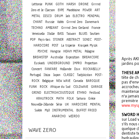
Lettonie
PUNK
GOTH
HARSH
DRONE
Grrrnd
Zero et le Clacson
EXPE
Macédoine
POWER
ART
METAL
DISCO
DRUM
lab
ELECTRO
MINIMAL
CHANT
Russie
Vidéo
Grrrnd Zero
Danemark
TECHNO
AMBIANT
Grrrnd Zero Gerland
France
Venezuela
Italie
BASS
Taiwan
BLUES
Soutien
POP
Pays-bas
STONER
ABSTRACT
SONIC
POST-
HARDCORE
POST
La triperie
Kraspek Mysik
PSYCHE
Hongrie
HEAVY METAL
Pologne
BREAKSTEP
Australie
Exposition
BREAKCORE
Après AKI
Euskadi
UNDERGROUND
IMPRO
Projection
jardins p
Concert
FANFARE
Hollande
Divx
ROCKABILLY
THESE A
Portugal
Ibiza
Japon
CLASSIC
Tadjikistan
POST-
tête de ch
ROCK
Belgique
NEW WAVE
Canada
BAROQUE
pas d'env
accrocheu
FUNK
ROCK
Afrique du Sud
COLDWAVE
GARAGE
maintenant
GRIND
ELECTROACOUSTIQUE
ETHNO
Festival
n'a jamais
KRAUTROCK
MATH
FOLK
Sahara
Grèce
première 
Nouvelle-Zélande
Série
UK
HARDCORE
MENTAL
www.mysp
Suède
Mp3
INSTRUMENTAL
BUFFET FROID
SWORD H
ANARCHO
WEIRDO
sur Load 
s'ils nous
quelque ch
WAVE ZERO
dentiste 
hydrauliq