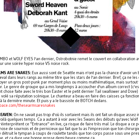
MBO et WOLF EYES l'an dernier, Ostrobotnie remet le couvert en collaboration a
our une soirée hyper noise VS noise rock.
RMS ARE SNAKES:
Eux aussi sont de Seattle mais n'ont pas la chance d'avoir un 
eval dans leurs rangs au même titre que les stars de l'an dernier. Bref, ça ne l
oyer un gros post-punk par moment plus ou moins mathématique, mais surtout 
r. Le genre de groupe qui a mis longtemps à accoucher d'un album correct (c'es
 chose faite avec le très bon Easter et le petit dernier Tail swallower and Dove)
 volé sa réputation scénique. Le chanteur a beau en faire des caisses ça fonctio
à la dernière minute. Et puis y a le bassiste de BOTCH dedans.
ace.com/thesearmsaresnakes
EAVEN:
On ne savait pas trop d'où ils sortaient mais ils ont fait un disque assez 
voilà quelques temps. Ca a autant à voir avec les Swans des débuts qu'avec Wolf 
 réinterprètent ce "Entrance" en live, ça risque de faire très mal. Le disque a ce p
ose de sournois et de pernicieux qui fait que tu as l'impression que ton chirurgi
te détruit le tympan à coups de roulette tandis que ton corps passe sous une pre
ue, et ça dure une bonne grosse demi-heure comme ça.