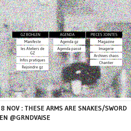
GZ BOHLEN
AGENDA
PIECES JOINTES
Manifeste
Agenda gz
Magazine
les Ateliers de
Agenda passé
Imagerie
GZ
Archives chaos
Infos pratiques
Chantier
Rejoindre gz
 8 NOV : THESE ARMS ARE SNAKES/SWORD
EN @GRNDVAISE