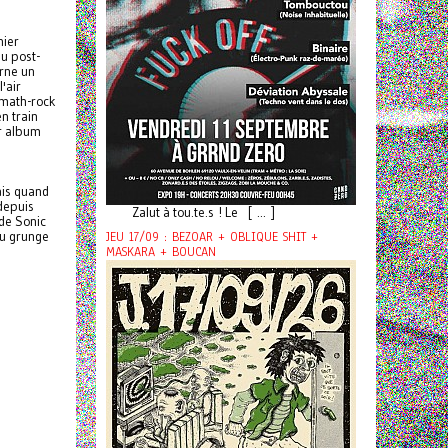
nier
du post-
urne un
'air
 math-rock
en train
er album
ais quand
 depuis
Zalut à tou.te.s ! Le [ ... ]
de Sonic
du grunge
JEU 17/09 : BEZOAR + OBLIQUE SHIT +
MASKARA + BOUCAN