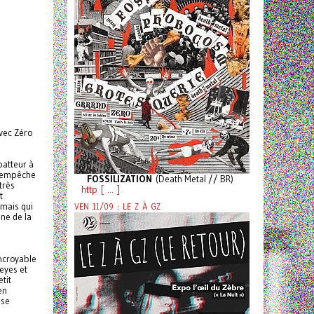
vec Zéro
batteur à
es empêche
FOSSILIZATION
(Death Metal // BR)
très
http [ ... ]
t
 mais qui
VEN 11/09 : LE Z À GZ
nne de la
incroyable
eyes et
etit
en
sse