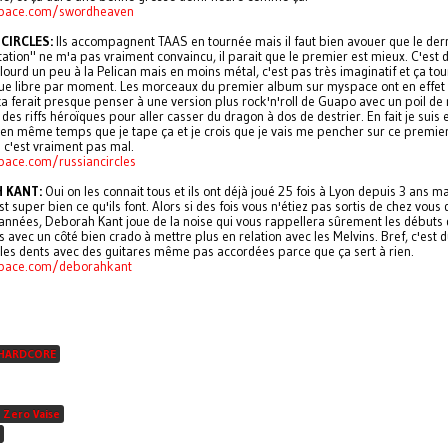
pace.com/swordheaven
CIRCLES:
Ils accompagnent TAAS en tournée mais il faut bien avouer que le der
ation" ne m'a pas vraiment convaincu, il parait que le premier est mieux. C'est 
lourd un peu à la Pelican mais en moins métal, c'est pas très imaginatif et ça to
ue libre par moment. Les morceaux du premier album sur myspace ont en effet l
ça ferait presque penser à une version plus rock'n'roll de Guapo avec un poil de
des riffs héroïques pour aller casser du dragon à dos de destrier. En fait je suis 
 en même temps que je tape ça et je crois que je vais me pencher sur ce premi
 c'est vraiment pas mal.
ace.com/russiancircles
 KANT:
Oui on les connait tous et ils ont déjà joué 25 fois à Lyon depuis 3 ans m
 super bien ce qu'ils font. Alors si des fois vous n'étiez pas sortis de chez vous
années, Deborah Kant joue de la noise qui vous rappellera sûrement les débuts 
 avec un côté bien crado à mettre plus en relation avec les Melvins. Bref, c'est 
 les dents avec des guitares même pas accordées parce que ça sert à rien.
ace.com/deborahkant
HARDCORE
 Zero Vaise