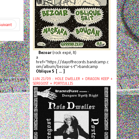
Suivant
Bezoar
(rock expé, It)
a
href="https://dayoffrecords.bandcamp.c
om/album/bezoar-s-t">bandcamp
Oblique S [ ... ]
LUN 21/09 : HOLE DWELLER + DRAGON KEEP +
SEREGOST + PORTCULLIS