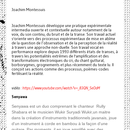
Joachim Montessuis
Joachim Montessuis développe une pratique expérimentale
intermedia ouverte et contextuelle autour notamment de la
voix, du son continu, du bruit et de la transe. Son travail actuel
s'oriente vers des processus expérimentaux de mise en abîme
de la question de l’observation et de la perception de la réalité
à travers une approche non-duelle. Son travail vocal en
performance explore depuis 1993 différents états de transes, à
travers les potentialités extrêmes de l'amplification et des
transformations électroniques du cri, du chant guttural,
borborygmes, grognements et plus récemment du texte lu. Il
conçoit ses actions comme des processus, poèmes-codes
fertilisant la réalité.
vidéo :
https://www.youtube.com/watch?v=_83QN_5eOoM
Senyawa
Senyawa est un duo comprenant le chanteur Rully
Shabara et le musicien Wukir Suryadi Wukir,un maitre
dans la création d'instruments traditionnels javanais, joue
d'un instrument à corde en bambou à la façon d'une
guitare. Par moments il en joue amplifié avec des