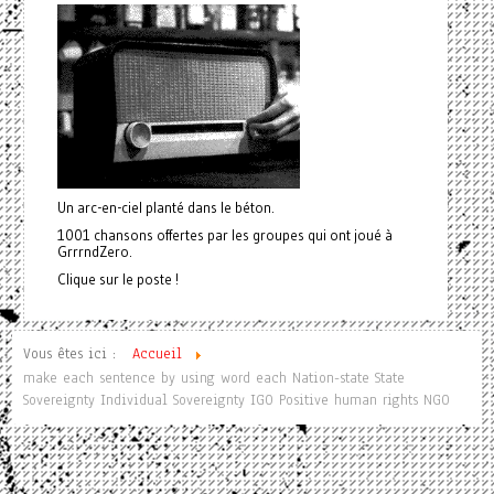
Un arc-en-ciel planté dans le béton.
1001 chansons offertes par les groupes qui ont joué à
GrrrndZero.
Clique sur le poste !
Vous êtes ici :
Accueil
make each sentence by using word each Nation-state State
Sovereignty Individual Sovereignty IGO Positive human rights NGO