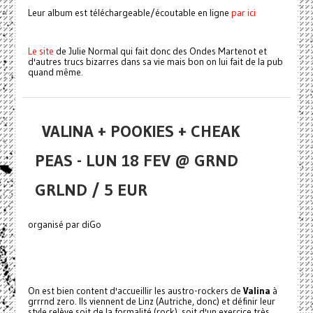
Leur album est téléchargeable/écoutable en ligne
par ici
Le site
de Julie Normal qui fait donc des Ondes Martenot et
d'autres trucs bizarres dans sa vie mais bon on lui fait de la pub
quand même.
VALINA + POOKIES + CHEAK
PEAS - LUN 18 FEV @ GRND
GRLND / 5 EUR
organisé par diGo
On est bien content d'accueillir les austro-rockers de
Valina
à
grrrnd zero. Ils viennent de Linz (Autriche, donc) et définir leur
style relève soit de la formalité (rock), soit d'un exercice très