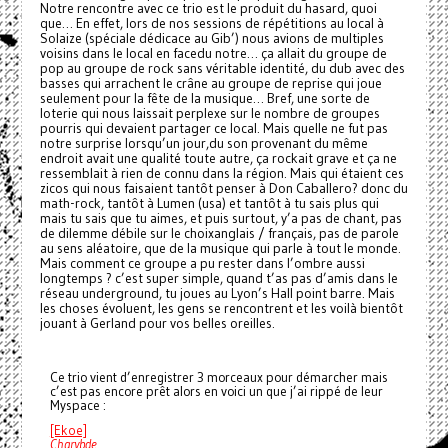
Notre rencontre avec ce trio est le produit du hasard, quoi
que… En effet, lors de nos sessions de répétitions au local à
Solaize (spéciale dédicace au Gib’) nous avions de multiples
voisins dans le local en facedu notre… ça allait du groupe de
pop au groupe de rock sans véritable identité, du dub avec des
basses qui arrachent le crâne au groupe de reprise qui joue
seulement pour la fête de la musique… Bref, une sorte de
loterie qui nous laissait perplexe sur le nombre de groupes
pourris qui devaient partager ce local. Mais quelle ne fut pas
notre surprise lorsqu’un jour,du son provenant du même
endroit avait une qualité toute autre, ça rockait grave et ça ne
ressemblait à rien de connu dans la région. Mais qui étaient ces
zicos qui nous faisaient tantôt penser à Don Caballero? donc du
math-rock, tantôt à Lumen (usa) et tantôt à tu sais plus qui
mais tu sais que tu aimes, et puis surtout, y’a pas de chant, pas
de dilemme débile sur le choixanglais / français, pas de parole
au sens aléatoire, que de la musique qui parle à tout le monde.
Mais comment ce groupe a pu rester dans l’ombre aussi
longtemps ? c’est super simple, quand t’as pas d’amis dans le
réseau underground, tu joues au Lyon’s Hall point barre. Mais
les choses évoluent, les gens se rencontrent et les voilà bientôt
jouant à Gerland pour vos belles oreilles.
Ce trio vient d’enregistrer 3 morceaux pour démarcher mais
c’est pas encore prêt alors en voici un que j’ai rippé de leur
Myspace :
[Ekoe]
Charybde