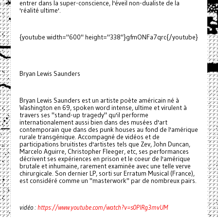
entrer dans la super-conscience, l'éveil non-dualiste de la
'réalité ultime'.
{youtube width="600" height="338"}gfmONFa7qrc{/youtube}
Bryan Lewis Saunders
Bryan Lewis Saunders est un artiste poète américain né à
Washington en 69, spoken word intense, ultime et virulent à
travers ses "stand-up tragedy" qu'il performe
internationalement aussi bien dans des musées d'art
contemporain que dans des punk houses au fond de l'amérique
rurale transgénique. Accompagné de vidéos et de
participations bruitistes d'artistes tels que Zev, John Duncan,
Marcelo Aguirre, Christopher Fleeger, etc, ses performances
décrivent ses expériences en prison et le coeur de l'amérique
brutale et inhumaine, rarement examinée avec une telle verve
chirurgicale. Son dernier LP, sorti sur Erratum Musical (France),
est considéré comme un "masterwork" par de nombreux pairs.
vidéo :
https://www.youtube.com/watch?v=s0PIRg3mvUM