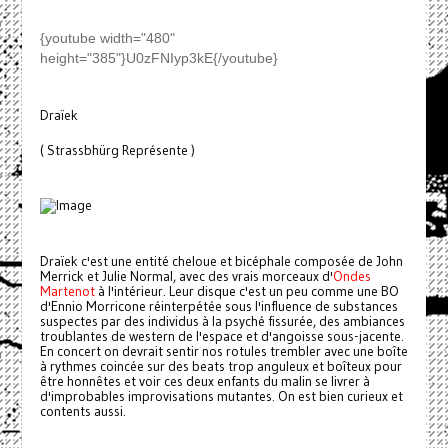
{youtube width="480"
height="385"}U0zFNIyp3kE{/youtube}
Draïek
( Strassbhürg Représente )
Draïek c'est une entité cheloue et bicéphale composée de John
Merrick et Julie Normal, avec des vrais morceaux d'
Ondes
Martenot
à l'intérieur. Leur disque c'est un peu comme une BO
d'Ennio Morricone réinterpétée sous l'influence de substances
suspectes par des individus à la psyché fissurée, des ambiances
troublantes de western de l'espace et d'angoisse sous-jacente.
En concert on devrait sentir nos rotules trembler avec une boîte
à rythmes coincée sur des beats trop anguleux et boîteux pour
être honnêtes et voir ces deux enfants du malin se livrer à
d'improbables improvisations mutantes. On est bien curieux et
contents aussi.