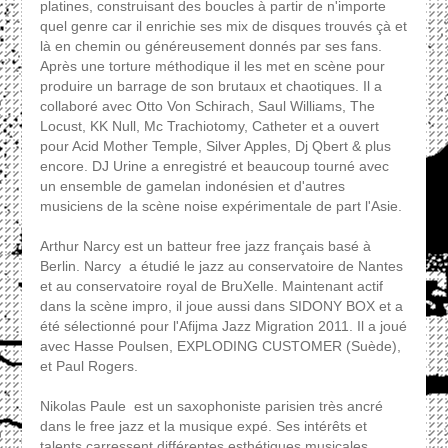
platines, construisant des boucles à partir de n'importe
quel genre car il enrichie ses mix de disques trouvés çà et
là en chemin ou généreusement donnés par ses fans.
Après une torture méthodique il les met en scène pour
produire un barrage de son brutaux et chaotiques. Il a
collaboré avec Otto Von Schirach, Saul Williams, The
Locust, KK Null, Mc Trachiotomy, Catheter et a ouvert
pour Acid Mother Temple, Silver Apples, Dj Qbert & plus
encore. DJ Urine a enregistré et beaucoup tourné avec
un ensemble de gamelan indonésien et d'autres
musiciens de la scène noise expérimentale de part l'Asie.
Arthur Narcy est un batteur free jazz français basé à
Berlin. Narcy a étudié le jazz au conservatoire de Nantes
et au conservatoire royal de BruXelle. Maintenant actif
dans la scène impro, il joue aussi dans SIDONY BOX et a
été sélectionné pour l'Afijma Jazz Migration 2011. Il a joué
avec Hasse Poulsen, EXPLODING CUSTOMER (Suède),
et Paul Rogers.
Nikolas Paule est un saxophoniste parisien très ancré
dans le free jazz et la musique expé. Ses intérêts et
talents carressent différentes esthétiques musicales