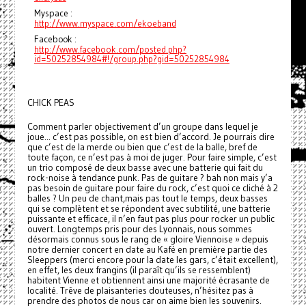
Myspace :
http://www.myspace.com/ekoeband
Facebook :
http://www.facebook.com/posted.php?
id=50252854984#!/group.php?gid=50252854984
CHICK PEAS
Comment parler objectivement d’un groupe dans lequel je
joue... c’est pas possible, on est bien d’accord. Je pourrais dire
que c’est de la merde ou bien que c’est de la balle, bref de
toute façon, ce n’est pas à moi de juger. Pour faire simple, c’est
un trio composé de deux basse avec une batterie qui fait du
rock-noise à tendance punk. Pas de guitare ? bah non mais y’a
pas besoin de guitare pour faire du rock, c’est quoi ce cliché à 2
balles ? Un peu de chant,mais pas tout le temps, deux basses
qui se complètent et se répondent avec subtilité, une batterie
puissante et efficace, il n’en faut pas plus pour rocker un public
ouvert. Longtemps pris pour des Lyonnais, nous sommes
désormais connus sous le rang de « gloire Viennoise » depuis
notre dernier concert en date au Kafé en première partie des
Sleeppers (merci encore pour la date les gars, c’était excellent),
en effet, les deux frangins (il paraît qu’ils se ressemblent)
habitent Vienne et obtiennent ainsi une majorité écrasante de
localité. Trêve de plaisanteries douteuses, n’hésitez pas à
prendre des photos de nous car on aime bien les souvenirs.