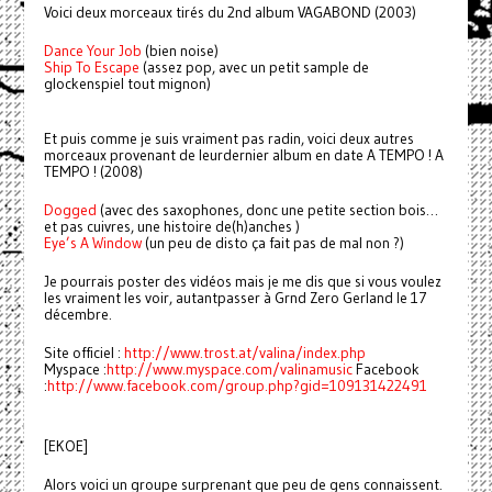
Voici deux morceaux tirés du 2nd album VAGABOND (2003)
Dance Your Job
(bien noise)
Ship To Escape
(assez pop, avec un petit sample de
glockenspiel tout mignon)
Et puis comme je suis vraiment pas radin, voici deux autres
morceaux provenant de leurdernier album en date A TEMPO ! A
TEMPO ! (2008)
Dogged
(avec des saxophones, donc une petite section bois…
et pas cuivres, une histoire de(h)anches )
Eye’s A Window
(un peu de disto ça fait pas de mal non ?)
Je pourrais poster des vidéos mais je me dis que si vous voulez
les vraiment les voir, autantpasser à Grnd Zero Gerland le 17
décembre.
Site officiel :
http://www.trost.at/valina/index.php
Myspace :
h
ttp://www.myspace.com/valinamusic
Facebook
:
http://www.facebook.com/group.php?gid=109131422491
[EKOE]
Alors voici un groupe surprenant que peu de gens connaissent.