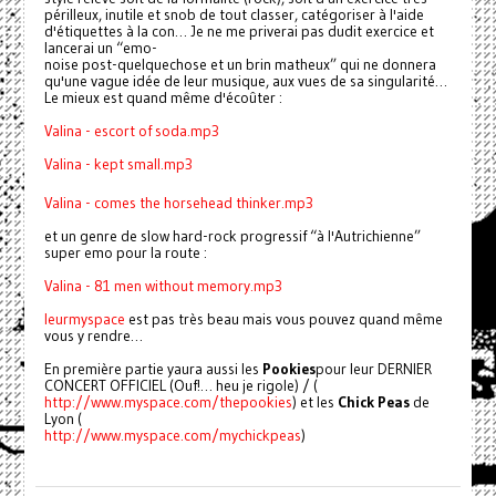
périlleux, inutile et snob de tout classer, catégoriser à l'aide
d'étiquettes à la con… Je ne me priverai pas dudit exercice et
lancerai un “emo-
noise post-quelquechose et un brin matheux” qui ne donnera
qu'une vague idée de leur musique, aux vues de sa singularité…
Le mieux est quand même d'écoûter :
Valina - escort of soda.mp3
Valina - kept small.mp3
Valina - comes the horsehead thinker.mp3
et un genre de slow hard-rock progressif “à l'Autrichienne”
super emo pour la route :
Valina - 81 men without memory.mp3
leur
myspace
est pas très beau mais vous pouvez quand même
vous y rendre…
En première partie yaura aussi les
Pookies
pour leur DERNIER
CONCERT OFFICIEL (Ouf!… heu je rigole) / (
http://www.myspace.com/thepookies
) et les
Chick Peas
de
Lyon (
http://www.myspace.com/mychickpeas
)