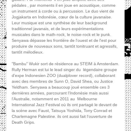
pédales , par moments il en joue en acoustique, comme
un instrument à corde ou à percussion. Le duo vient de
Jogjakarta en Indonésie, cœur de la culture javanaise.
Leur musique est une synthèse de leur background
traditionnel javanais, et de leurs expérimentations
musicales dans le math-rock, le noise-rock et le punk.
Senyawa dépasse les frontière de l'ouest et de l'est pour
produire de nouveaux sons, tantôt tonitruant et agressifs,
tantôt mélodieux.
"Bambu" Wukir sort de résidence au STEIM à Amsterdam.
Rully Herman est lui le lead singer du légendaire groupe
d'expe Indonesien ZOO (dualplover record), collaborant
avec des membres de Sunn O, David Shea, ou Justice
Yeldham. Senyawa a beaucoup joué ensemble ces 3
dernières années, parcourant l'Indonésie mais aussi
l'Australie, notamment en 2011 au Melbourne
International Jazz Festival où ils ont partagé le devant de
la scène avec Faust, Tatsuya Yoshida, Tony Conrad et
Charlemagne Palestine. ils ont aussi fait l'ouverture de
Death Grips.