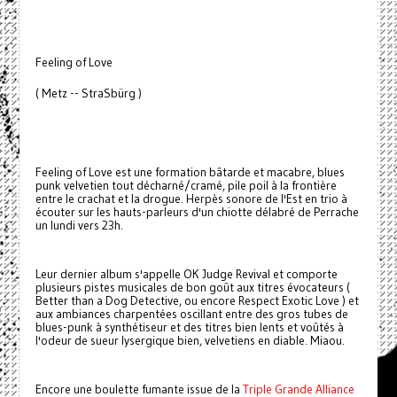
Feeling of Love
( Metz -- StraSbürg )
Feeling of Love est une formation bâtarde et macabre, blues
punk velvetien tout décharné/cramé, pile poil à la frontière
entre le crachat et la drogue. Herpès sonore de l'Est en trio à
écouter sur les hauts-parleurs d'un chiotte délabré de Perrache
un lundi vers 23h.
Leur dernier album s'appelle OK Judge Revival et comporte
plusieurs pistes musicales de bon goût aux titres évocateurs (
Better than a Dog Detective, ou encore Respect Exotic Love ) et
aux ambiances charpentées oscillant entre des gros tubes de
blues-punk à synthétiseur et des titres bien lents et voûtés à
l'odeur de sueur lysergique bien, velvetiens en diable. Miaou.
Encore une boulette fumante issue de la
Triple Grande Alliance