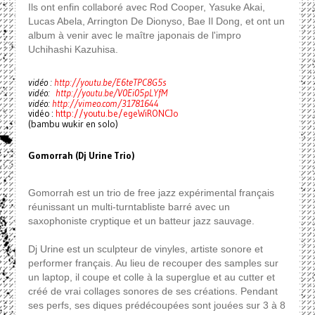
Ils ont enfin collaboré avec Rod Cooper, Yasuke Akai,
Lucas Abela, Arrington De Dionyso, Bae Il Dong, et ont un
album à venir avec le maître japonais de l'impro
Uchihashi Kazuhisa.
vidéo :
http://youtu.be/E6teTPC8G5s
vidéo:
http://youtu.be/V0Ei05pLYfM
vidéo:
http://vimeo.com/31781644
vidéo :
http://youtu.be/egeWiRONCJo
(bambu wukir en solo)
Gomorrah (Dj Urine Trio)
Gomorrah est un trio de free jazz expérimental français
réunissant un multi-turntabliste barré avec un
saxophoniste cryptique et un batteur jazz sauvage.
Dj Urine est un sculpteur de vinyles, artiste sonore et
performer français. Au lieu de recouper des samples sur
un laptop, il coupe et colle à la superglue et au cutter et
créé de vrai collages sonores de ses créations. Pendant
ses perfs, ses diques prédécoupées sont jouées sur 3 à 8