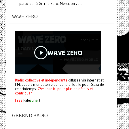
participer à Grrrnd Zero. Merci, on va...
WAVE ZERO
Radio collective et indépendante
diffusée via internet et
FM, depuis mer et terre pendant la flotille pour Gaza de
ce printemps.
C'est par ici pour plus de détails et
contribuer !
Free
Pale
stine
!
GRRRND RADIO