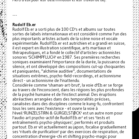
---
Rudolf Eb.er
Rudolf Eb.er a sorti plus de 100 CD's et albums sur toutes
sortes de labels internationaux et est considéré comme l'un des
plus importants artistes actuels de la scène noise et vocale
expérimentale. Rudolf Eb.er est autrichien et a grandi en suisse,
il est expert en illustration scientifique, arts martiaux et
thérapeutiques, et a fondé le collectif d'artistes-actionnistes
sonores 'SCHIMPFLUCH' en 1987. Ses premières recherches
soniques examinaient l'importance de la durée, la puissance du
silence, et ont développé des compositions cut-up choquantes
et paniquantes, "alchimie auditive", documentations de
situations extrêmes, psycho-field-recordings, et actionnisme
direct - un actionnisme de l'inattendu.
Considérée comme 'shaman-art-brut', la voie d'Eb.er se forge
au travers de l'inconscient, dans les régions les plus profondes
de la psyché humaine et de l'instinct animal. Des éruptions
abréactives arrangées dans des temporalités précises,
canalisées dans des disciplines comme le kung-fu, confrontent
tous les sens avec l'existence - et ouvre la voie à
l'éveil.'RUNZELSTIRN & GURGELSTØCK' est un autre nom pour
l'audio art psycho-actif de Rudolf Eb.er' et ses 'tests et
entraînements psycho-physiques', performés et produits
partout. Eb.er vit actuellement au japon, focalise graduellement
ses 'rituels de purification' par des exercices de respiration, de
concentration d'energie-chi et shifting psycho-magic pour