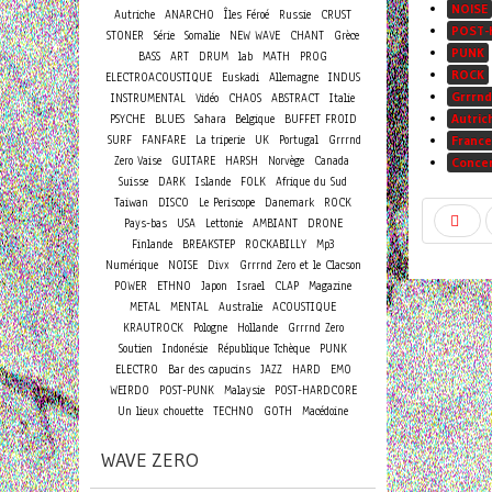
NOISE
Autriche
ANARCHO
Îles Féroé
Russie
CRUST
POST-
STONER
Série
Somalie
NEW WAVE
CHANT
Grèce
PUNK
BASS
ART
DRUM
lab
MATH
PROG
ROCK
ELECTROACOUSTIQUE
Euskadi
Allemagne
INDUS
Grrrnd
INSTRUMENTAL
Vidéo
CHAOS
ABSTRACT
Italie
Autric
PSYCHE
BLUES
Sahara
Belgique
BUFFET FROID
SURF
FANFARE
La triperie
UK
Portugal
Grrrnd
France
Zero Vaise
GUITARE
HARSH
Norvège
Canada
Conce
Suisse
DARK
Islande
FOLK
Afrique du Sud
Taiwan
DISCO
Le Periscope
Danemark
ROCK
Pays-bas
USA
Lettonie
AMBIANT
DRONE
Finlande
BREAKSTEP
ROCKABILLY
Mp3
Numérique
NOISE
Divx
Grrrnd Zero et le Clacson
POWER
ETHNO
Japon
Israel
CLAP
Magazine
METAL
MENTAL
Australie
ACOUSTIQUE
KRAUTROCK
Pologne
Hollande
Grrrnd Zero
Soutien
Indonésie
République Tchèque
PUNK
ELECTRO
Bar des capucins
JAZZ
HARD
EMO
WEIRDO
POST-PUNK
Malaysie
POST-HARDCORE
Un lieux chouette
TECHNO
GOTH
Macédoine
WAVE ZERO