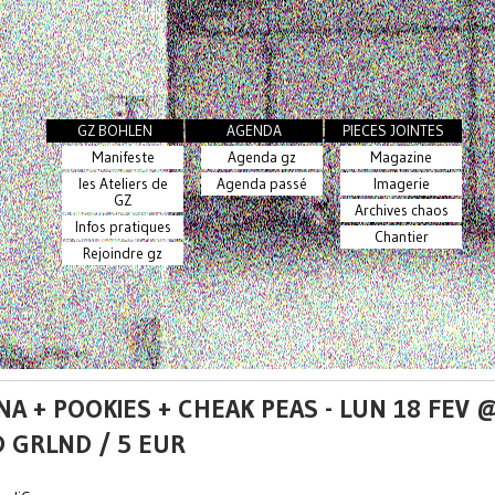
GZ BOHLEN
AGENDA
PIECES JOINTES
Manifeste
Agenda gz
Magazine
les Ateliers de
Agenda passé
Imagerie
GZ
Archives chaos
Infos pratiques
Chantier
Rejoindre gz
NA + POOKIES + CHEAK PEAS - LUN 18 FEV 
 GRLND / 5 EUR