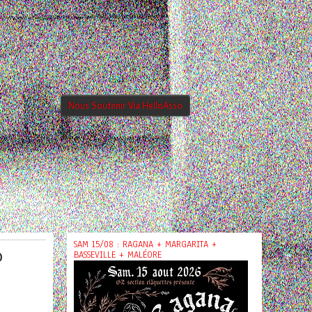
Nous Soutenir Via HelloAsso
SAM 15/08 : RAGANA + MARGARITA +
@
BASSEVILLE + MALÉORE