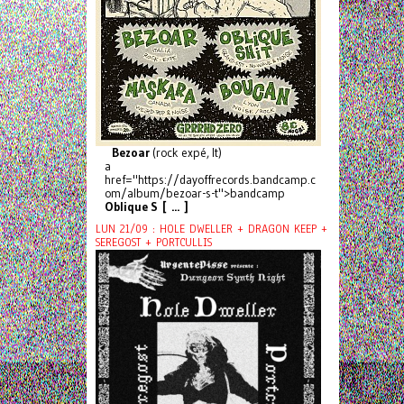
Bezoar
(rock expé, It)
a
href="https://dayoffrecords.bandcamp.c
om/album/bezoar-s-t">bandcamp
Oblique S [ ... ]
LUN 21/09 : HOLE DWELLER + DRAGON KEEP +
SEREGOST + PORTCULLIS