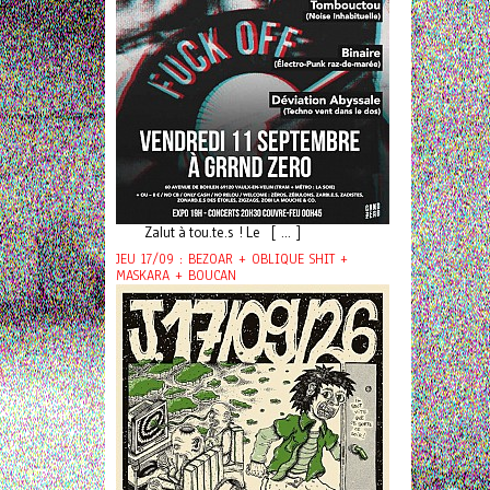
Zalut à tou.te.s ! Le [ ... ]
JEU 17/09 : BEZOAR + OBLIQUE SHIT +
MASKARA + BOUCAN