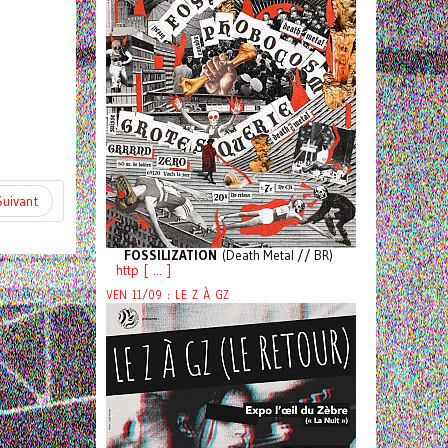
Suivant
FOSSILIZATION
(Death Metal // BR)
http [ ... ]
VEN 11/09 : LE Z À GZ