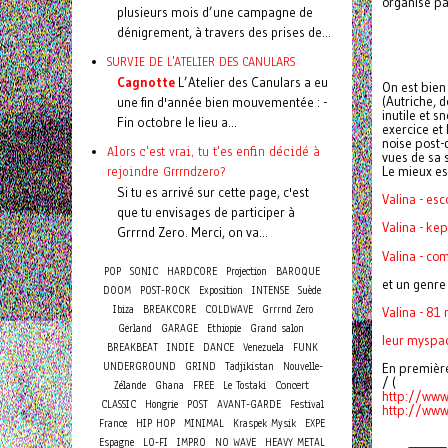
organisé pa
plusieurs mois d’une campagne de
dénigrement, à travers des prises de...
SURVIE DE L'ATELIER DES CANULARS
Cagnotte
L’Atelier des Canulars a eu
On est bien 
(Autriche, d
une fin d'année bien mouvementée : -
inutile et s
Fin octobre le lieu a...
exercice et
noise post-
Alors c'est vrai, tu t'es enfin décidé à
vues de sa 
rejoindre Grrrndzero?
Le mieux es
Si tu es arrivé sur cette page, c'est
Valina - es
que tu envisages de participer à
Valina - ke
Grrrnd Zero. Merci, on va...
Valina - co
POP
SONIC
HARDCORE
Projection
BAROQUE
et un genre
DOOM
POST-ROCK
Exposition
INTENSE
Suède
Ibiza
BREAKCORE
COLDWAVE
Grrrnd Zero
Valina - 8
Gerland
GARAGE
Ethiopie
Grand salon
leur
myspa
BREAKBEAT
INDIE
DANCE
Venezuela
FUNK
UNDERGROUND
GRIND
Tadjikistan
Nouvelle-
En première
/ (
Concert
Zélande
Ghana
FREE
Le Tostaki
http://ww
CLASSIC
Hongrie
POST
AVANT-GARDE
Festival
http://ww
France
HIP HOP
MINIMAL
Kraspek Mysik
EXPE
Espagne
LO-FI
IMPRO
NO WAVE
HEAVY METAL