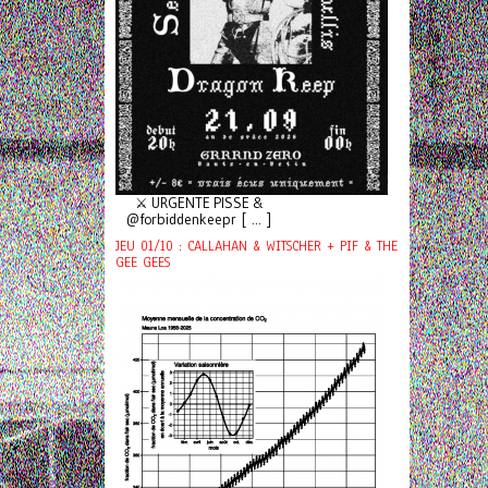
⚔️ URGENTE PISSE &
@forbiddenkeepr [ ... ]
JEU 01/10 : CALLAHAN & WITSCHER + PIF & THE
GEE GEES