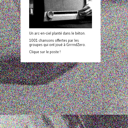
Un arc-en-ciel planté dans le béton.
1001 chansons offertes par les
groupes qui ont joué à GrrrndZero.
Clique sur le poste !