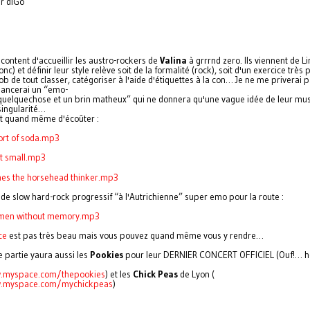
r diGo
content d'accueillir les austro-rockers de
Valina
à grrrnd zero. Ils viennent de Li
onc) et définir leur style relève soit de la formalité (rock), soit d'un exercice très p
nob de tout classer, catégoriser à l'aide d'étiquettes à la con… Je ne me priverai 
 lancerai un “emo-
quelquechose et un brin matheux” qui ne donnera qu'une vague idée de leur mus
singularité…
t quand même d'écoûter :
cort of soda.mp3
pt small.mp3
mes the horsehead thinker.mp3
 de slow hard-rock progressif “à l'Autrichienne” super emo pour la route :
1 men without memory.mp3
ce
est pas très beau mais vous pouvez quand même vous y rendre…
 partie yaura aussi les
Pookies
pour leur DERNIER CONCERT OFFICIEL (Ouf!… heu
w.myspace.com/thepookies
) et les
Chick Peas
de Lyon (
w.myspace.com/mychickpeas
)