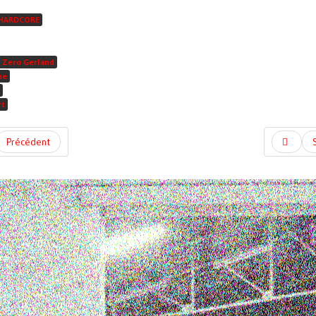
HARDCORE
 Zero Gerland
he
rt
Précédent