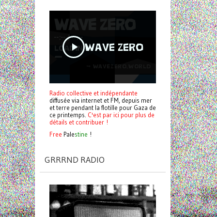
Radio collective et indépendante
diffusée via internet et FM, depuis mer
et terre pendant la flotille pour Gaza de
ce printemps.
C'est par ici pour plus de
détails et contribuer !
Free
Pale
stine
!
GRRRND RADIO