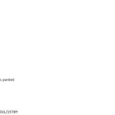
o..pardon)
BOUL/1978!!!