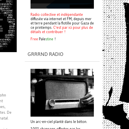
Radio collective et indépendante
diffusée via internet et FM, depuis mer
et terre pendant la flotille pour Gaza de
ce printemps.
C'est par ici pour plus de
détails et contribuer !
Free
Pale
stine
!
GRRRND RADIO
John
nt
hes,
stes. De
natal.
Un arc-en-ciel planté dans le béton.
1001 chansons offertes par les