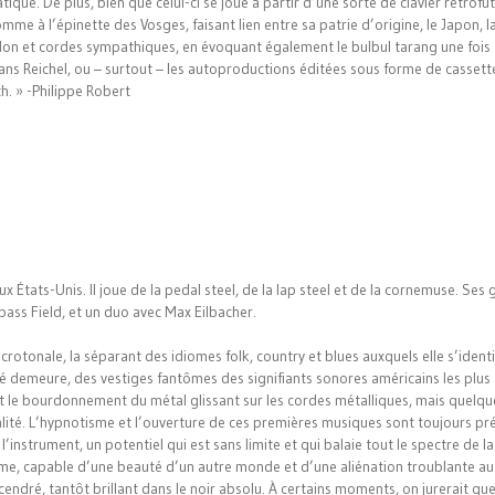
que. De plus, bien que celui-ci se joue à partir d’une sorte de clavier rétrofut
me à l’épinette des Vosges, faisant lien entre sa patrie d’origine, le Japon, l
rdon et cordes sympathiques, en évoquant également le bulbul tarang une fois
Hans Reichel, ou – surtout – les autoproductions éditées sous forme de cassett
h. » -Philippe Robert
 États-Unis. Il joue de la pedal steel, de la lap steel et de la cornemuse. Ses
ass Field, et un duo avec Max Eilbacher.
rotonale, la séparant des idiomes folk, country et blues auxquels elle s’identif
éré demeure, des vestiges fantômes des signifiants sonores américains les plus
et le bourdonnement du métal glissant sur les cordes métalliques, mais quelq
alité. L’hypnotisme et l’ouverture de ces premières musiques sont toujours pr
instrument, un potentiel qui est sans limite et qui balaie tout le spectre de la
erme, capable d’une beauté d’un autre monde et d’une aliénation troublante au
endré, tantôt brillant dans le noir absolu. À certains moments, on jurerait que