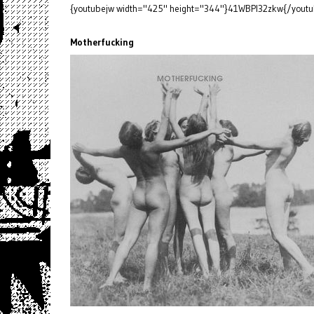
{youtubejw width="425" height="344"}41WBPl32zkw{/youtu
Motherfucking