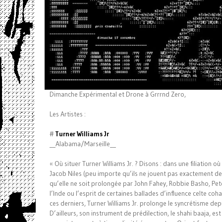
Dimanche Expérimental et Drone à Grrrnd Zero,
Les Artistes :
#
Turner Williams Jr
__Alabama/Marseille__
« Où situer Turner Williams Jr. ? Disons : dans une filiation 
Jacob Niles (peu importe qu’ils ne jouent pas exactement de
qu’elle ne soit prolongée par John Fahey, Robbie Basho, Peter
l’Inde ou l’esprit de certaines ballades d’influence celte coh
ces derniers, Turner Williams Jr. prolonge le syncrétisme depu
D’ailleurs, son instrument de prédilection, le shahi baaja, e