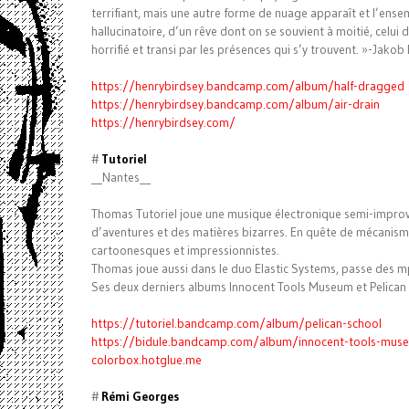
terrifiant, mais une autre forme de nuage apparaît et l’ens
hallucinatoire, d’un rêve dont on se souvient à moitié, celui d’
horrifié et transi par les présences qui s’y trouvent. »-Jakob
https://henrybirdsey.bandcamp.com/album/half-dragged
https://henrybirdsey.bandcamp.com/album/air-drain
https://henrybirdsey.com/
#
Tutoriel
__Nantes__
Thomas Tutoriel joue une musique électronique semi-impro
d’aventures et des matières bizarres. En quête de mécanism
cartoonesques et impressionnistes.
Thomas joue aussi dans le duo Elastic Systems, passe des mp
Ses deux derniers albums Innocent Tools Museum et Pelican 
https://tutoriel.bandcamp.com/album/pelican-school
https://bidule.bandcamp.com/album/innocent-tools-mus
colorbox.hotglue.me
#
Rémi Georges