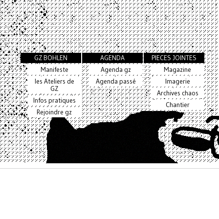
GZ BOHLEN
AGENDA
PIECES JOINTES
Manifeste
Agenda gz
Magazine
les Ateliers de
Agenda passé
Imagerie
GZ
Archives chaos
Infos pratiques
Chantier
Rejoindre gz