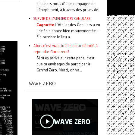
plusieurs mois d’une campagne de
dénigrement, à travers des prises de...
SURVIE DE L'ATELIER DES CANULARS
Cagnotte
L’Atelier des Canulars a eu
une fin d'année bien mouvementée : -
Fin octobre le lieu a...
Alors c'est vrai, tu t'es enfin décidé à
rejoindre Grrrndzero?
Si tu es arrivé sur cette page, c'est
que tu envisages de participer à
Grrrnd Zero. Merci, on va...
WAVE ZERO