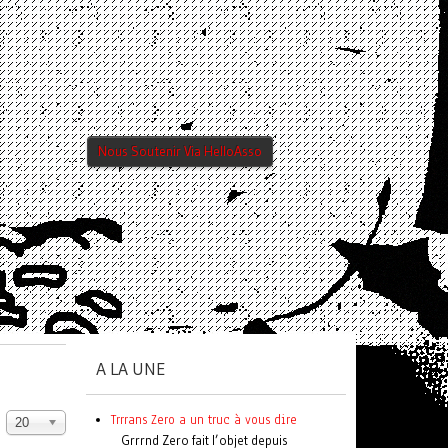
Nous Soutenir Via HelloAsso
A LA UNE
Trrrans Zero a un truc à vous dire
20
Grrrnd Zero fait l’objet depuis