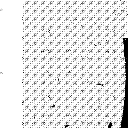
ois
ns