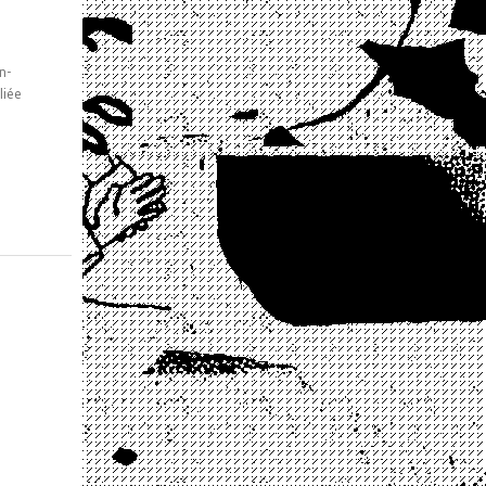
n-
liée