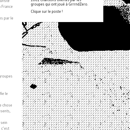
uriste
groupes qui ont joué à GrrrndZero.
a France
Clique sur le poste !
es par le
 groupes
ie le
ue chose
ésents,
 sein
 c’est