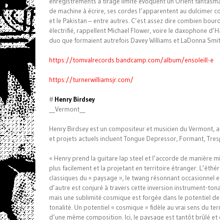
enregistrements à tirage limité évoquent un Orient fantasmati
de machine à écrire, ses cordes l’apparentent au dulcimer com
et le Pakistan – entre autres. C’est assez dire combien bou
électrifié, rappellent Michael Flower, voire le daxophone d’
duo que formaient autrefois Davey Williams et LaDonna Smit
https://tomvalrecords.bandcamp.com/album/ensoleill-e
https://turnerwilliamsjr.com/
#
Henry Birdsey
__Vermont__
Henry Birdsey est un compositeur et musicien du Vermont, aux
et projets actuels incluent Tongue Depressor, Formant, Tresp
« Henry prend la guitare lap steel et l’accorde de manière mic
plus facilement et la projetant en territoire étranger. L’éth
classiques du « paysage », le twang résonnant occasionnel 
d’autre est conjuré à travers cette inversion instrument-ton
mais une sublimité cosmique est forgée dans le potentiel de l’
tonalité. Un potentiel « cosmique » fidèle au vrai sens du t
d’une même composition. Ici, le paysage est tantôt brûlé et c