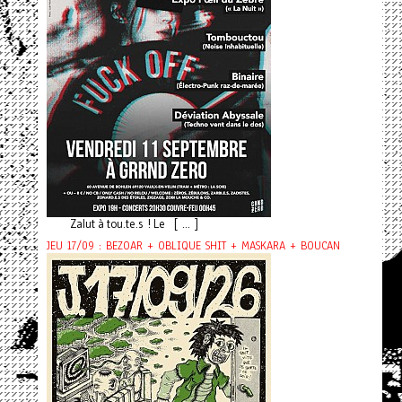
Zalut à tou.te.s ! Le [ ... ]
JEU 17/09 : BEZOAR + OBLIQUE SHIT + MASKARA + BOUCAN