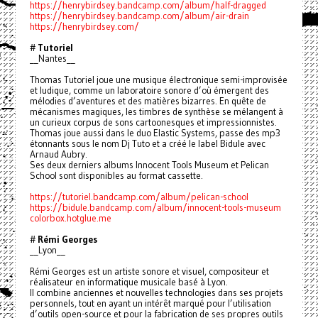
https://henrybirdsey.bandcamp.com/album/half-dragged
https://henrybirdsey.bandcamp.com/album/air-drain
https://henrybirdsey.com/
#
Tutoriel
__Nantes__
Thomas Tutoriel joue une musique électronique semi-improvisée
et ludique, comme un laboratoire sonore d’où émergent des
mélodies d’aventures et des matières bizarres. En quête de
mécanismes magiques, les timbres de synthèse se mélangent à
un curieux corpus de sons cartoonesques et impressionnistes.
Thomas joue aussi dans le duo Elastic Systems, passe des mp3
étonnants sous le nom Dj Tuto et a créé le label Bidule avec
Arnaud Aubry.
Ses deux derniers albums Innocent Tools Museum et Pelican
School sont disponibles au format cassette.
https://tutoriel.bandcamp.com/album/pelican-school
https://bidule.bandcamp.com/album/innocent-tools-museum
colorbox.hotglue.me
#
Rémi Georges
__Lyon__
Rémi Georges est un artiste sonore et visuel, compositeur et
réalisateur en informatique musicale basé à Lyon.
Il combine anciennes et nouvelles technologies dans ses projets
personnels, tout en ayant un intérêt marqué pour l’utilisation
d’outils open-source et pour la fabrication de ses propres outils