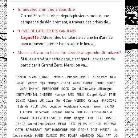
Trrrans Zero a un truc à vous dire
Grrrnd Zero fait l’objet depuis plusieurs mois d’une
campagne de dénigrement, à travers des prises de...
SURVIE DE L'ATELIER DES CANULARS
Cagnotte
L’Atelier des Canulars a eu une fin d'année
bien mouvementée : - Fin octobre le lieu a...
Alors c'est vrai, tu t'es enfin décidé à rejoindre Grrrndzero?
Si tu es arrivé sur cette page, c'est que tu envisages de
participer à Grrrnd Zero. Merci, on va...
PSYCHE
Suède
STONER
Lettonie
Hollande
IMPRO
Le Periscope
NEW
Concert
WAVE
Mp3
Ethiopie
CHANT
AVANT-GARDE
INDIE
NOISE
Vidéo
Festival
BREAKCORE
ROCK
Grrrnd Zero Vaise
Allemagne
INSTRUMENTAL
INTENSE
Norvège
BASS
PUNK
Kraspek Mysik
FREE
SONIC
Pologne
UK
Ibiza
Grrrnd Zero
WEIRDO
Canada
HARDCORE
Islande
FOLK
EXPE
Belgique
République Tchèque
Taiwan
GRIND
ELECTRO
Danemark
Espagne
Ghana
GUITARE
Afrique du Sud
GARAGE
ELECTROACOUSTIQUE
Italie
Hongrie
SURF
CLAP
DISCO
DANCE
Grrrnd Zero Gerland
METAL
JAZZ
BLUES
HIP HOP
MINIMAL
GOTH
BREAKBEAT
POST-HARDCORE
POP
DRONE
POST
MENTAL
Un
lieux chouette
HARD
CLASSIC
EMO
POWER
ANARCHO
Divx
ART
LO-