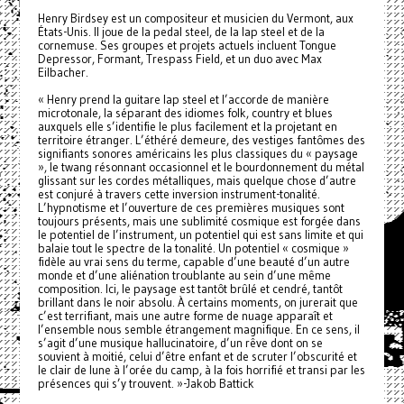
Henry Birdsey est un compositeur et musicien du Vermont, aux
États-Unis. Il joue de la pedal steel, de la lap steel et de la
cornemuse. Ses groupes et projets actuels incluent Tongue
Depressor, Formant, Trespass Field, et un duo avec Max
Eilbacher.
« Henry prend la guitare lap steel et l’accorde de manière
microtonale, la séparant des idiomes folk, country et blues
auxquels elle s’identifie le plus facilement et la projetant en
territoire étranger. L’éthéré demeure, des vestiges fantômes des
signifiants sonores américains les plus classiques du « paysage
», le twang résonnant occasionnel et le bourdonnement du métal
glissant sur les cordes métalliques, mais quelque chose d’autre
est conjuré à travers cette inversion instrument-tonalité.
L’hypnotisme et l’ouverture de ces premières musiques sont
toujours présents, mais une sublimité cosmique est forgée dans
le potentiel de l’instrument, un potentiel qui est sans limite et qui
balaie tout le spectre de la tonalité. Un potentiel « cosmique »
fidèle au vrai sens du terme, capable d’une beauté d’un autre
monde et d’une aliénation troublante au sein d’une même
composition. Ici, le paysage est tantôt brûlé et cendré, tantôt
brillant dans le noir absolu. À certains moments, on jurerait que
c’est terrifiant, mais une autre forme de nuage apparaît et
l’ensemble nous semble étrangement magnifique. En ce sens, il
s’agit d’une musique hallucinatoire, d’un rêve dont on se
souvient à moitié, celui d’être enfant et de scruter l’obscurité et
le clair de lune à l’orée du camp, à la fois horrifié et transi par les
présences qui s’y trouvent. »-Jakob Battick