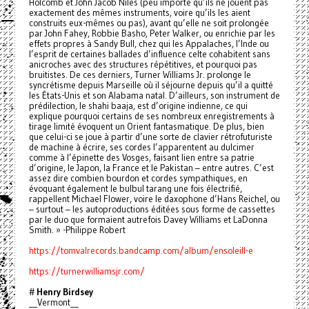
Holcomb et John Jacob Niles (peu importe qu’ils ne jouent pas
exactement des mêmes instruments, voire qu’ils les aient
construits eux-mêmes ou pas), avant qu’elle ne soit prolongée
par John Fahey, Robbie Basho, Peter Walker, ou enrichie par les
effets propres à Sandy Bull, chez qui les Appalaches, l’Inde ou
l’esprit de certaines ballades d’influence celte cohabitent sans
anicroches avec des structures répétitives, et pourquoi pas
bruitistes. De ces derniers, Turner Williams Jr. prolonge le
syncrétisme depuis Marseille où il séjourne depuis qu’il a quitté
les États-Unis et son Alabama natal. D’ailleurs, son instrument de
prédilection, le shahi baaja, est d’origine indienne, ce qui
explique pourquoi certains de ses nombreux enregistrements à
tirage limité évoquent un Orient fantasmatique. De plus, bien
que celui-ci se joue à partir d’une sorte de clavier rétrofuturiste
de machine à écrire, ses cordes l’apparentent au dulcimer
comme à l’épinette des Vosges, faisant lien entre sa patrie
d’origine, le Japon, la France et le Pakistan – entre autres. C’est
assez dire combien bourdon et cordes sympathiques, en
évoquant également le bulbul tarang une fois électrifié,
rappellent Michael Flower, voire le daxophone d’Hans Reichel, ou
– surtout – les autoproductions éditées sous forme de cassettes
par le duo que formaient autrefois Davey Williams et LaDonna
Smith. » -Philippe Robert
https://tomvalrecords.bandcamp.com/album/ensoleill-e
https://turnerwilliamsjr.com/
#
Henry Birdsey
__Vermont__