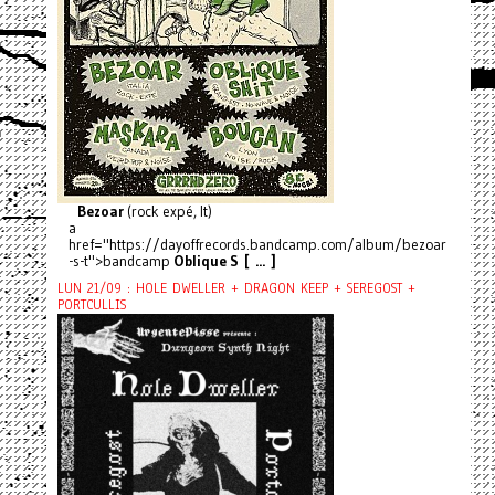
Bezoar
(rock expé, It)
a
href="https://dayoffrecords.bandcamp.com/album/bezoar
-s-t">bandcamp
Oblique S [ ... ]
LUN 21/09 : HOLE DWELLER + DRAGON KEEP + SEREGOST +
PORTCULLIS