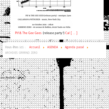
Pif
& The Gee Gees
(release party !)
C
a
l [ ... ]
Vous êtes ici :
Accueil
AGENDA
Agenda passé
ARCHIVES GRRRND ZERO