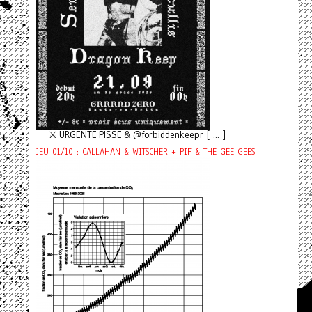
⚔️ URGENTE PISSE & @forbiddenkeepr [ ... ]
JEU 01/10 : CALLAHAN & WITSCHER + PIF & THE GEE GEES