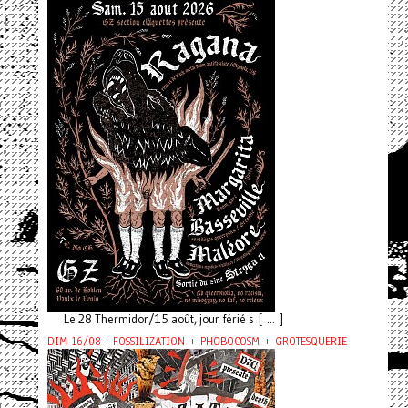
Le 28 Thermidor/15 août, jour férié s [ ... ]
DIM 16/08 : FOSSILIZATION + PHOBOCOSM + GROTESQUERIE