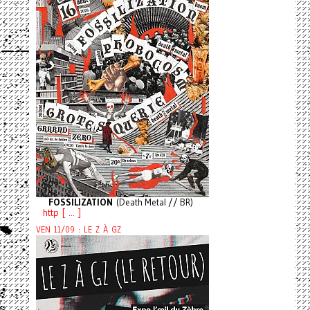
FOSSILIZATION
(Death Metal // BR)
http [ ... ]
VEN 11/09 : LE Z À GZ