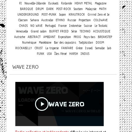
FI
Nouvelle-Zélande
Euskadi
Finlande
HEAVY METAL
Magazine
BAROQUE
DRUM
DARK
POST-ROCK
Soutien
Malaysie
MATH
UNDERGROUND
POST-PUNK
Japon
KRAUTROCK
Grrrnd Zero et le
Clacson
Sahara
Australie
ETHNO
Russie
Projection
COLDWAVE
CHAOS
NO WAVE
Portugal
France
Indonésie
Suisse
Le Tostaki
Venezuela
Grand salon
BUFFET FROID
Série
TECHNO
ACOUSTIQUE
Autriche
ABSTRACT
AMBIANT
Exposition
PROG
Pays-bas
BREAKSTEP
Numérique
Macédoine
Bar des capucins
Tadjikistan
DOOM
ROCKABILLY
CRUST
La triperie
FANFARE
Grèce
Israel
Somalie
lab
FUNK
USA
Îles Féroé
HARSH
INDUS
WAVE ZERO
Radio collective et indépendante
diffusée via internet et