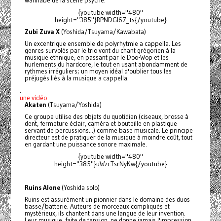
wannabe de la scène psyché.
{youtube width="480"
height="385"}RPNDGI67_ts{/youtube}
Zubi Zuva X
(Yoshida/Tsuyama/Kawabata)
Un excentrique ensemble de polyrhytmie a cappella. Les
genres survolés par le trio vont du chant grégorien à la
musique ethnique, en passant par le Doo-Wop et les
hurlements du hardcore, le tout en usant abondamment de
rythmes irréguliers; un moyen idéal d'oublier tous les
préjugés liés à la musique a cappella.
.
une vidéo
Akaten
(Tsuyama/Yoshida)
Ce groupe utilise des objets du quotidien (ciseaux, brosse à
dent, fermeture éclair, caméra et bouteille en plastique
servant de percussions...) comme base musicale. Le principe
directeur est de pratiquer de la musique à moindre coût, tout
en gardant une puissance sonore maximale.
{youtube width="480"
height="385"}uWzcTsrNyKw{/youtube}
Ruins Alone
(Yoshida solo)
Ruins est assurément un pionnier dans le domaine des duos
basse/batterie. Auteurs de morceaux compliqués et
mystérieux, ils chantent dans une langue de leur invention.
Leur musique, faite de tension, ne donne jamais l'impression