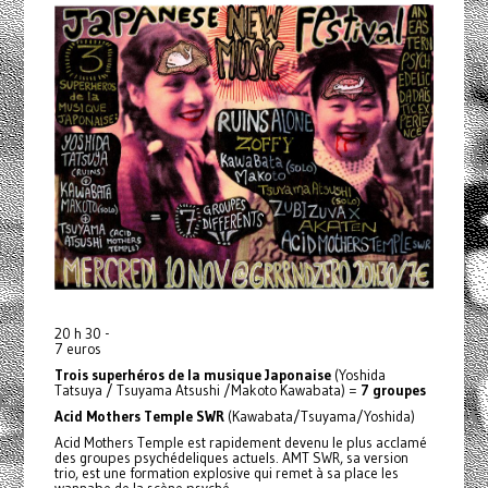
20 h 30 -
7 euros
Trois superhéros de la musique Japonaise
(Yoshida
Tatsuya / Tsuyama Atsushi /Makoto Kawabata) =
7 groupes
Acid Mothers Temple SWR
(Kawabata/Tsuyama/Yoshida)
Acid Mothers Temple est rapidement devenu le plus acclamé
des groupes psychédeliques actuels. AMT SWR, sa version
trio, est une formation explosive qui remet à sa place les