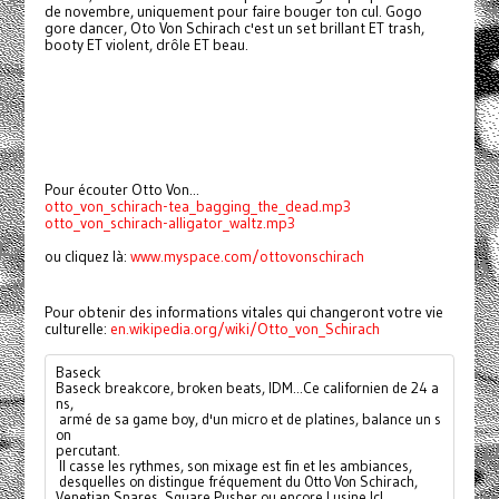
de novembre, uniquement pour faire bouger ton cul. Gogo
gore dancer, Oto Von Schirach c'est un set brillant ET trash,
booty ET violent, drôle ET beau.
Pour écouter Otto Von...
otto_von_schirach-tea_bagging_the_dead.mp3
otto_von_schirach-alligator_waltz.mp3
ou cliquez là:
www.myspace.com/ottovonschirach
Pour obtenir des informations vitales qui changeront votre vie
culturelle:
en.wikipedia.org/wiki/Otto_von_Schirach
Baseck
Baseck breakcore, broken beats, IDM...Ce californien de 24 a
ns,
 armé de sa game boy, d'un micro et de platines, balance un s
on 
percutant.
 Il casse les rythmes, son mixage est fin et les ambiances,
 desquelles on distingue fréquement du Otto Von Schirach, 
Venetian Snares, Square Pusher ou encore Lusine Icl, 