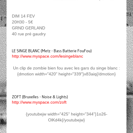
DIM 14 FEV
20H30 - 5€
GRND GERLAND
40 rue pré gaudry
LE SINGE BLANC (Metz - Bass Batterie FouFou)
http://www.myspace.com/lesingeblanc
Un clip de zombie bien fou avec les gars du singe blanc :
{dmotion width="420" height="339"}x83aiq{/dmotion}
ZOFT (Bruxelles - Noise & Lights)
http://www.myspace.com/zoft
{youtubejw width="425" height="344"}1o26-
OlKd4k{/youtubejw}