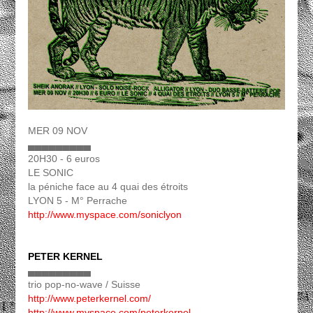
MER 09 NOV
▄▄▄▄▄▄▄▄▄
20H30 - 6 euros
LE SONIC
la péniche face au 4 quai des étroits
LYON 5 - M° Perrache
http://www.myspace.com/soniclyon
PETER KERNEL
▄▄▄▄▄▄▄▄▄
trio pop-no-wave / Suisse
http://www.peterkernel.com/
http://www.myspace.com/peterkernel