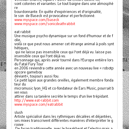
sont colorées et variantes. Le tout baigne dans une atmosphè
re 
bourdonnante. En quête d'expériences et d'originalité, 
le son  de Baseck est provocateur et perfectionné.
www.myspace.com/baseck
www.myspace.com/sonicdeathrabbit
eat rabbit
Une musique psycho dynamique sur un fond d'humour et de f
olie, 
voilà ce que peut nous amener cet étrange animal à poils synt
hétiques,
 qui ne laisse pas insensible ceux qui l'ont déjà vu. laisse pas 
insensible ceux qui l'ont déjà vu.
Personnage qui, après avoir tourné dans l'Europe entière lors 
du Fatal Fury Tour 
en 2006 reviendra cette année avec un nouveau live « robotp
opcore gameboy 
déviant», toujours aussi fou.
Ce petit lapin aux grandes oreilles, également membre fonda
teur du 
micromusic lyon_HQ et co-fondateur de Ears Music, pourrait b
ien vous 
attirer dans sa tanière secrète le temps d'un live trépidant.
http://www.eat-rabbit.com
www.myspace.com/eatrabbit
slush
Artiste spécialisé dans les rythmiques décalées et déjantées, 
ses mixes transcrivent différentes manières d'interpréter le g
roove :
 De façon traditionnelle, avec le breakbeat et l’electro,mais a