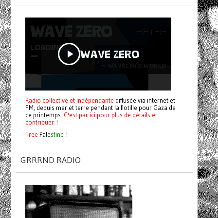
Radio collective et indépendante
diffusée via internet et
FM, depuis mer et terre pendant la flotille pour Gaza de
ce printemps.
C'est par ici pour plus de détails et
contribuer !
Free
Pale
stine
!
GRRRND RADIO