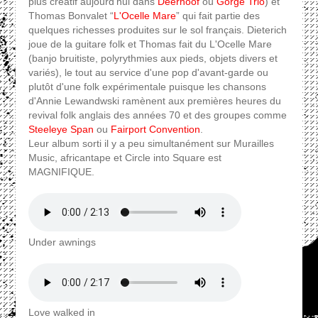
plus créatif aujourd'hui dans
Deerhoof
ou
Gorge Trio
) et
Thomas Bonvalet “
L'Ocelle Mare
” qui fait partie des
quelques richesses produites sur le sol français. Dieterich
joue de la guitare folk et Thomas fait du L'Ocelle Mare
(banjo bruitiste, polyrythmies aux pieds, objets divers et
variés), le tout au service d'une pop d'avant-garde ou
plutôt d'une folk expérimentale puisque les chansons
d'Annie Lewandwski ramènent aux premières heures du
revival folk anglais des années 70 et des groupes comme
Steeleye Span
ou
Fairport Convention
.
Leur album sorti il y a peu simultanément sur Murailles
Music, africantape et Circle into Square est
MAGNIFIQUE.
Under awnings
Love walked in