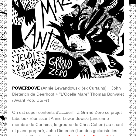
POWERDOVE
(Annie Lewandowski (ex Curtains) + John
Dieterich de Deerhoof + "L'Ocelle Mare" Thomas Bonvalet
/ Avant Pop, US/Fr)
On est super contents d'accueillir à Grrrnd Zero ce projet
fabuleux réunissant Annie Lewandowski (ancienne
membre de Curtains, le groupe de Chris Cohen) au chant
et piano préparé, John Dieterich (l'un des guitariste les