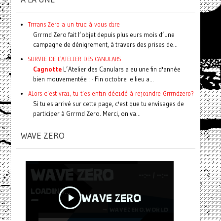
Trrrans Zero a un truc à vous dire
Grrrnd Zero fait l’objet depuis plusieurs mois d’une
campagne de dénigrement, à travers des prises de...
SURVIE DE L'ATELIER DES CANULARS
Cagnotte
L’Atelier des Canulars a eu une fin d'année
bien mouvementée : - Fin octobre le lieu a...
Alors c'est vrai, tu t'es enfin décidé à rejoindre Grrrndzero?
Si tu es arrivé sur cette page, c'est que tu envisages de
participer à Grrrnd Zero. Merci, on va...
WAVE ZERO