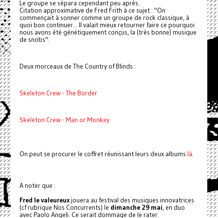
Le groupe se sépara cependant peu après.
Citation approximative de Fred Frith à ce sujet : "On
commençait à sonner comme un groupe de rock classique, à
quoi bon continuer... Il valait mieux retourner faire ce pourquoi
nous avons été génétiquement conçus, la (très bonne) musique
de snobs".
Deux morceaux de The Country of Blinds :
Skeleton Crew - The Border
Skeleton Crew - Man or Monkey
On peut se procurer le coffret réunissant leurs deux albums
là
.
A noter que :
Fred le valeureux
jouera au festival des musiques innovatrices
(cf rubrique Nos Concurrents) le
dimanche 29 mai
, en duo
avec Paolo Angeli. Ce serait dommage de le rater.