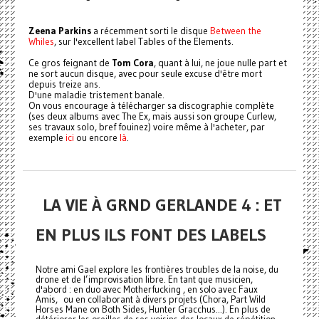
Zeena Parkins
a récemment sorti le disque
Between the
Whiles
, sur l'excellent label Tables of the Elements.
Ce gros feignant de
Tom Cora
, quant à lui, ne joue nulle part et
ne sort aucun disque, avec pour seule excuse d'être mort
depuis treize ans.
D'une maladie tristement banale.
On vous encourage à télécharger sa discographie complète
(ses deux albums avec The Ex, mais aussi son groupe Curlew,
ses travaux solo, bref fouinez) voire même à l'acheter, par
exemple
ici
ou encore
là
.
LA VIE À GRND GERLANDE 4 : ET
EN PLUS ILS FONT DES LABELS
Notre ami Gael explore les frontières troubles de la noise, du
drone et de l’improvisation libre. En tant que musicien,
d'abord : en duo avec Motherfucking , en solo avec Faux
Amis, ou en collaborant à divers projets (Chora, Part Wild
Horses Mane on Both Sides, Hunter Gracchus...). En plus de