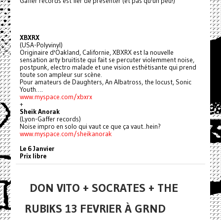
Gaffer records est fier de présenter (et pas qu'un peu!)
XBXRX
(USA-Polyvinyl)
Originaire d'Oakland, Californie, XBXRX est la nouvelle
sensation arty bruitiste qui fait se percuter violemment noise,
postpunk, electro malade et une vision esthétisante qui prend
toute son ampleur sur scène.
Pour amateurs de Daughters, An Albatross, the locust, Sonic
Youth….
www.myspace.com/xbxrx
+
Sheik Anorak
(Lyon-Gaffer records)
Noise impro en solo qui vaut ce que ça vaut..hein?
www.myspace.com/sheikanorak
Le 6 Janvier
Prix libre
DON VITO + SOCRATES + THE
RUBIKS 13 FEVRIER À GRND