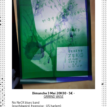
Dimanche 3 Mai 20H30 - 5€ -
GRRRND VAISE
No NeCK blues band
(psychéweird, freenoise - US harlem)