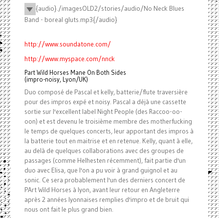
{audio}./imagesOLD2/stories/audio/No Neck Blues
Band - boreal gluts.mp3{/audio}
http://www.soundatone.com/
http://www.myspace.com/nnck
Part Wild Horses Mane On Both Sides
(impro-noisy, Lyon/UK)
Duo composé de Pascal et kelly, batterie/flute traversière
pour des impros expé et noisy. Pascal a déjà une cassette
sortie sur l'excellent label Night People (des Raccoo-oo-
oon) et est devenu le troisième membre des motherfucking
le temps de quelques concerts, leur apportant des impros à
la batterie tout en maitrise et en retenue. Kelly, quant à elle,
au delà de quelques collaborations avec des groupes de
passages (comme Helhesten récemment), fait partie d'un
duo avec Elisa, que l'on a pu voir à grand guignol et au
sonic. Ce sera probablement l'un des derniers concert de
PArt Wild Horses à lyon, avant leur retour en Angleterre
après 2 années lyonnaises remplies d'impro et de bruit qui
nous ont fait le plus grand bien.