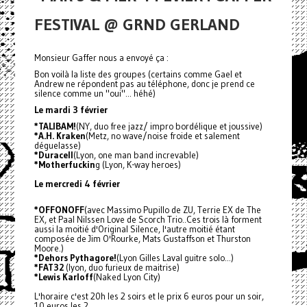
FESTIVAL @ GRND GERLAND
Monsieur Gaffer nous a envoyé ça :
Bon voilà la liste des groupes (certains comme Gael et
Andrew ne répondent pas au téléphone, donc je prend ce
silence comme un "oui"... héhé)
Le mardi 3 février
*TALIBAM!
(NY, duo free jazz/ impro bordélique et joussive)
*A.H. Kraken
(Metz, no wave/noise froide et salement
déguelasse)
*Duracell
(Lyon, one man band increvable)
*Motherfuckin
g (Lyon, K-way heroes)
Le mercredi 4 février
*OFFONOFF
(avec Massimo Pupillo de ZU, Terrie EX de The
EX, et Paal Nilssen Love de Scorch Trio..Ces trois là forment
aussi la moitié d'Original Silence, l'autre moitié étant
composée de Jim O'Rourke, Mats Gustaffson et Thurston
Moore.)
*Dehors Pythagore!
(Lyon Gilles Laval guitre solo...)
*FAT32
(lyon, duo furieux de maitrise)
*Lewis Karloff
(Naked Lyon City)
L'horaire c'est 20h les 2 soirs et le prix 6 euros pour un soir,
10 euros les 2.