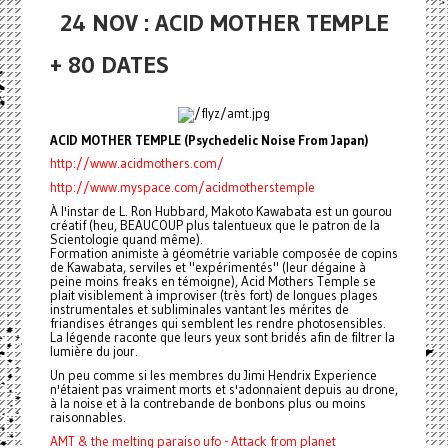
24 NOV : ACID MOTHER TEMPLE
+ 80 DATES
ACID MOTHER TEMPLE (Psychedelic Noise From Japan)
http://www.acidmothers.com/
http://www.myspace.com/acidmotherstemple
À l'instar de L. Ron Hubbard, Makoto Kawabata est un gourou
créatif (heu, BEAUCOUP plus talentueux que le patron de la
Scientologie quand même).
Formation animiste à géométrie variable composée de copins
de Kawabata, serviles et "expérimentés" (leur dégaine à
peine moins freaks en témoigne), Acid Mothers Temple se
plait visiblement à improviser (très fort) de longues plages
instrumentales et subliminales vantant les mérites de
friandises étranges qui semblent les rendre photosensibles.
La légende raconte que leurs yeux sont bridés afin de filtrer la
lumière du jour.
Un peu comme si les membres du Jimi Hendrix Experience
n'étaient pas vraiment morts et s'adonnaient depuis au drone,
à la noise et à la contrebande de
bonbons
plus ou moins
raisonnables.
AMT & the melting paraiso ufo - Attack from planet