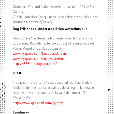
Grnd zero Gerland (salon, entrée par la rue) - 40 rue Pré
Gaudry
20h30 - prix libre (ce qui ne veux pas dire gratuit, il y a des
groupes à défrayer/payer)
Dag Erik Knedal Andersen/ Stian Westerhus duo
Duo guitare/ batterie de Norvège - avec le batteur de
Supersonic Rocketship (entre autres) et le guitariste de
Puma, Monolithic et Jaga Jazzist)
www.myspace.com/knedalandersen
|
www.myspace.com/stianwesterhus
|
http://666db.blogspot.com/
R..Y.R
Free jazz, trio batterie/ saxs /saxs rattaché au Grolektif
(collectif de musiciens/ activistes de la région lyonnaise,
responsable entre autres de la salle de concert "Le
Périscope")
http://www.grolektif.com/ryr.
php
Kandinsky