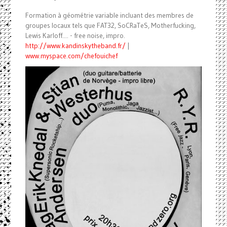
Formation à géométrie variable incluant des membres de
groupes locaux tels que FAT32, SoCRaTeS, Motherfucking,
Lewis Karloff.... - free noise, impro.
http://www.kandinskytheband.
fr/
|
www.myspace.com/chefouichef