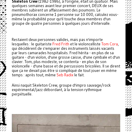
Skeleton Crew
(1982-1986), à l'origine, était un quatuor. Mais
quelques semaines avant leur premier concert, DEUX de ses
membres subirent un affaissement des poumons. Le
pneumothorax concerne 1 personne sur 10 000, calculez vous-
même la probabilité pour qu'il touche deux membres d'un
groupe de quatre personnes à quelques jours d'intervalle.
Restaient deux personnes valides, mais pas n'importe
lesquelles : le guitariste
Fred Frith
et le violoncelliste
Tom Cora
,
qui décidèrent de s'emparer des instruments laissés vacants
par leurs camarades hospitalisés. Fred hérita - en plus de sa
guitare - d'un violon, d'une grosse caisse, d'une cymbale et d'un
clavier. Tom, plus modeste, se contenta - en plus de son
violoncelle - d'une basse et de percussions bricolées. Il se dirent
que ça ne devait pas être si compliqué de tout jouer en même
temps : après tout, même
Seb Radix
le fait.
Ainsi naquit Skeleton Crew, groupe d'impro sauvage/rock
expérimental/jazz débordant, à la tension rythmique
perpétuelle.