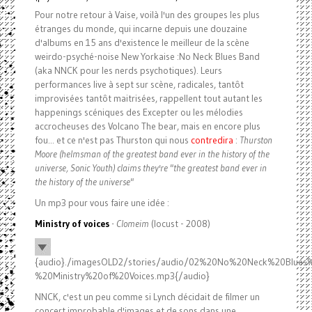
Pour notre retour à Vaise, voilà l'un des groupes les plus
étranges du monde, qui incarne depuis une douzaine
d'albums en 15 ans d'existence le meilleur de la scène
weirdo-psyché-noise New Yorkaise :
No Neck Blues Band
(aka NNCK pour les nerds psychotiques). Leurs
performances live à sept sur scène, radicales, tantôt
improvisées tantôt maitrisées, rappellent tout autant les
happenings scéniques des Excepter ou les mélodies
accrocheuses des Volcano The bear, mais en encore plus
fou... et ce n'est pas Thurston qui nous
contredira
:
Thurston
Moore (helmsman of the greatest band ever in the history of the
universe, Sonic Youth) claims they're "the greatest band ever in
the history of the universe"
Un mp3 pour vous faire une idée :
Ministry of voices
- Clomeim
(locust - 2008)
{audio}./imagesOLD2/stories/audio/02%20No%20Neck%20Blue
%20Ministry%20of%20Voices.mp3{/audio}
NNCK, c'est un peu comme si Lynch décidait de filmer un
concert improbable d'images et de sons dans une