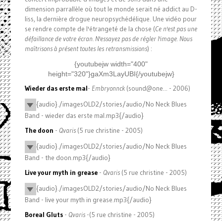
dimension parrallèle où tout le monde serait né addict au D-
liss, la dernière drogue neuropsychédélique. Une vidéo pour
se rendre compte de l'étrangeté de la chose (
Ce n'est pas une
défaillance de votre écran. N'essayez pas de régler l'image. Nous
maîtrisons à présent toutes les retransmissions
) :
{youtubejw width="400"
height="320"}gaXm3LayUBI{/youtubejw}
Wieder das erste mal
-
Embryonnck
(sound@one... - 2006)
{audio}./imagesOLD2/stories/audio/No Neck Blues
Band - wieder das erste mal.mp3{/audio}
The doon
-
Qvaris
(5 rue christine - 2005)
{audio}./imagesOLD2/stories/audio/No Neck Blues
Band - the doon.mp3{/audio}
Live your myth in grease
-
Qvaris
(5 rue christine - 2005)
{audio}./imagesOLD2/stories/audio/No Neck Blues
Band - live your myth in grease.mp3{/audio}
Boreal Gluts
-
Qvaris
-(5 rue christine - 2005)