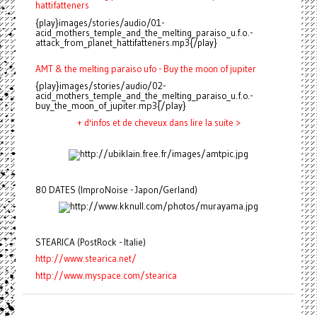
hattifatteners
{play}images/stories/audio/01-
acid_mothers_temple_and_the_melting_paraiso_u.f.o.-
attack_from_planet_hattifatteners.mp3{/play}
AMT & the melting paraiso ufo - Buy the moon of jupiter
{play}images/stories/audio/02-
acid_mothers_temple_and_the_melting_paraiso_u.f.o.-
buy_the_moon_of_jupiter.mp3{/play}
+ d'infos et de cheveux dans lire la suite >
80 DATES (ImproNoise - Japon/Gerland)
STEARICA (PostRock - Italie)
http://www.stearica.net/
http://www.myspace.com/stearica