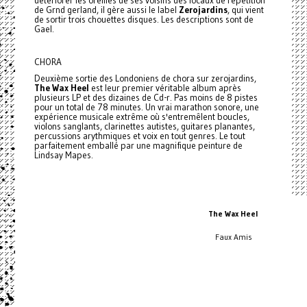
détériorer les oreilles de ses voisins des locaux de répétition
de Grnd gerland, il gère aussi le label
Zerojardins
, qui vient
de sortir trois chouettes disques. Les descriptions sont de
Gael.
CHORA
Deuxième sortie des Londoniens de chora sur zerojardins,
The Wax Heel
est leur premier véritable album après
plusieurs LP et des dizaines de Cd-r. Pas moins de 8 pistes
pour un total de 78 minutes. Un vrai marathon sonore, une
expérience musicale extrême où s'entremêlent boucles,
violons sanglants, clarinettes autistes, guitares planantes,
percussions arythmiques et voix en tout genres. Le tout
parfaitement emballé par une magnifique peinture de
Lindsay Mapes.
The Wax Heel
Faux Amis