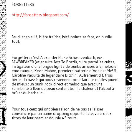
FORGETTERS
http://forgetters.blogspot.com/
Jeudi ensoleillé, bière fraîche, l'été pointe sa face, on oublie
tout.
Forgetters c’est Alexander Blake Schwarzenbach, ex-
JAWBREAKER (et ensuite Jets To Brazil), culte parmi les cultes,
instigateur d'une longue lignée de punks arrosés à la mélodie
emo rauque; Kevin Mahon, première batterie d’Against Me! &
Caroline Paquita du légendaire Bitchin'. Autrement dit, trois
héros du passé qui nous reviennent pour faire ce qu'illes jouent
de mieux : un punk-rock direct et mélodique avec une
sensibilité à fleur de peau sentant bon la chaleur et l'alcool à
brûler du barbeuc’.
Pour tous ceux qui ont bien raison de ne pas se laisser
convaincre par un name dropping opportuniste, voici deux
titres de leur premier double 45 tours.