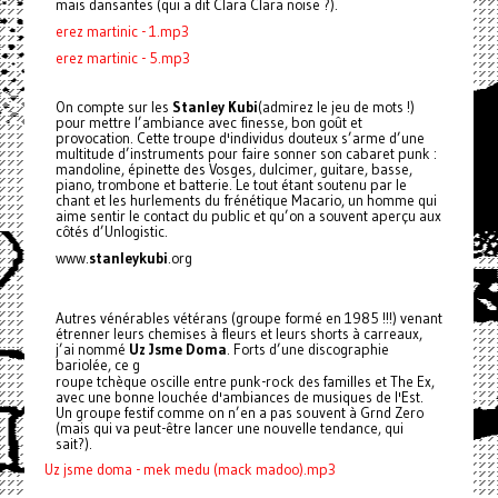
mais dansantes (qui a dit Clara Clara noise ?).
erez martinic - 1.mp3
erez martinic - 5.mp3
On compte sur les
Stanley Kubi
(admirez le jeu de mots !)
pour mettre l’ambiance avec finesse, bon goût et
provocation. Cette troupe d'individus douteux s’arme d’une
multitude d’instruments pour faire sonner son cabaret punk :
mandoline, épinette des Vosges, dulcimer, guitare, basse,
piano, trombone et batterie. Le tout étant soutenu par le
chant et les hurlements du frénétique Macario, un homme qui
aime sentir le contact du public et qu’on a souvent aperçu aux
côtés d’Unlogistic.
www.
stanleykubi
.org
Autres vénérables vétérans (groupe formé en 1985 !!!) venant
étrenner leurs chemises à fleurs et leurs shorts à carreaux,
j’ai nommé
Uz Jsme Doma
. Forts d’une discographie
bariolée, ce g
roupe tchèque oscille entre punk-rock des familles et The Ex,
avec une bonne louchée d'ambiances de musiques de l'Est.
Un groupe festif comme on n’en a pas souvent à Grnd Zero
(mais qui va peut-être lancer une nouvelle tendance, qui
sait
?).
Uz jsme doma - mek medu (mack madoo).mp3