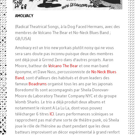
AMOLVACY
(Radical Theatrical Songs, à la Dog Faced Hermans, avec des
membres de Volcano The Bear et No-Neck Blues Band ;
GB/USA)
Amolvacy est un trio new yorkais plutôt noisy qui ne vous
sera sans doute pas inconnu puisque deux des membres
ont déjà joué à Grrrnd Zero dans d'autres projets. Aaron
Moore, batteur de
Volcano The Bear
et one man band
éponyme, et Dave Nuss, percussionniste de
No Neck Blues
Band
, sont d'ailleurs des habitués et drum leaders des
fameux
Boadrums
organisé tous les ans par les japonais
Boredoms! Ils sont accompagnés par Sheila Donovan-
Moore du Laboratory Theater Company NYC et du groupe
Womb Sharks. Le trio a déjà produit deux albums et
notamment le récent A La Lu La, dont vous pouvez
télécharger 6 titres
ICI
. Leurs performances scéniques se
rapprochent pas mal d'une sorte de théâtre punk, où Sheila
joue le rôle de l'héroïne au chant pendant que les deux
batteurs improvisent un décor expérimental à grand renfort