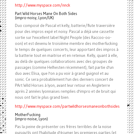
http://www.myspace.com/nnck
Part Wild Horses Mane On Both Sides
(impro-noisy, Lyon/UK)
Duo composé de Pascal et kelly, batterie/flute traversière
pour des impros expé et noisy. Pascal a déjà une cassette
sortie sur l'excellent label Night People (des Raccoo-oo-
oon) et est devenu le troisième membre des motherfucking
le temps de quelques concerts, leur apportant des impros à
la batterie tout en maitrise et en retenue. Kelly, quant à elle,
au delà de quelques collaborations avec des groupes de
passages (comme Helhesten récemment), fait partie d'un
duo avec Elisa, que l'on a pu voir à grand guignol et au
sonic. Ce sera probablement l'un des derniers concert de
PArt Wild Horses à lyon, avant leur retour en Angleterre
après 2 années lyonnaises remplies d'impro et de bruit qui
nous ont fait le plus grand bien.
http://www.myspace.com/partwildhorsesmaneonbothsides
MotherFucking
(impro-noise, Lyon)
Pas la peine de présenter ces frères terribles de la noise
puisqu'ils ont l'habitude d'écumer les premieres parties (et