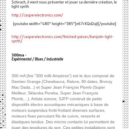
Schirach, il vient nous présenter et jouer sa dernière création, le
light synth.
http://casperelectronics.com/
{youtube width="480" height="385"}n67rXQd2ujI{/youtube}
http://casperelectronics.com/
finished-pieces/benjolin-
light-
synth/
300ma -
Expérimental / Blues / Industrielle
300 mA (lire "300 milli-Ampères") est le duo composé de
Damien Grange (Chewbacca, Rature, 80 dates, Bronzy
Mac Dada...) et Super Jean François Plomb (Super
Meilleur, Sklarska Poreba, Super Jean François
Plomb,...). Artiste sonore, SJFP construit de petits
dispositifs électro acoustiques mécaniques à base de
moteurs suspendus frotti-frottant diverses surfaces,
moteurs fixes percutant fils de cuivre, ressorts et
élastiques tendus. Des micros contacts lui permettent de
jouer des tessitures du son. Ces petites installations sont