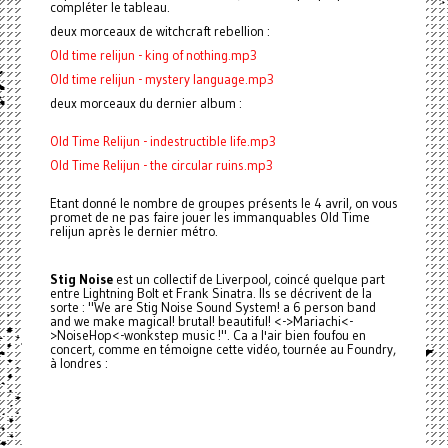
compléter le tableau.
deux morceaux de witchcraft rebellion :
Old time relijun - king of nothing.mp3
Old time relijun - mystery language.mp3
deux morceaux du dernier album :
Old Time Relijun - indestructible life.mp3
Old Time Relijun - the circular ruins.mp3
Etant donné le nombre de groupes présents le 4 avril, on vous
promet de ne pas faire jouer les immanquables Old Time
relijun après le dernier métro.
Stig Noise
est un collectif de Liverpool, coincé quelque part
entre Lightning Bolt et Frank Sinatra. Ils se décrivent de la
sorte : "We are Stig Noise Sound System! a 6 person band
and we make magical! brutal! beautiful! <->Mariachi<-
>NoiseHop<-wonkstep music !". Ca a l'air bien foufou en
concert, comme en témoigne cette vidéo, tournée au Foundry,
à londres :