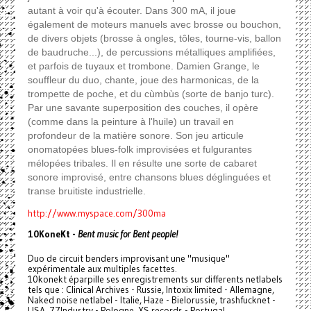
autant à voir qu'à écouter. Dans 300 mA, il joue
également de moteurs manuels avec brosse ou bouchon,
de divers objets (brosse à ongles, tôles, tourne-vis, ballon
de baudruche...), de percussions métalliques amplifiées,
et parfois de tuyaux et trombone. Damien Grange, le
souffleur du duo, chante, joue des harmonicas, de la
trompette de poche, et du cùmbùs (sorte de banjo turc).
Par une savante superposition des couches, il opère
(comme dans la peinture à l'huile) un travail en
profondeur de la matière sonore. Son jeu articule
onomatopées blues-folk improvisées et fulgurantes
mélopées tribales. Il en résulte une sorte de cabaret
sonore improvisé, entre chansons blues déglinguées et
transe bruitiste industrielle.
http://www.myspace.com/300ma
10KoneKt -
Bent music for Bent people!
Duo de circuit benders improvisant une "musique"
expérimentale aux multiples facettes.
10konekt éparpille ses enregistrements sur differents netlabels
tels que : Clinical Archives - Russie, Intoxix limited - Allemagne,
Naked noise netlabel - Italie, Haze - Bielorussie, trashfucknet -
USA, 77Industry - Pologne, XS records - Portugal,