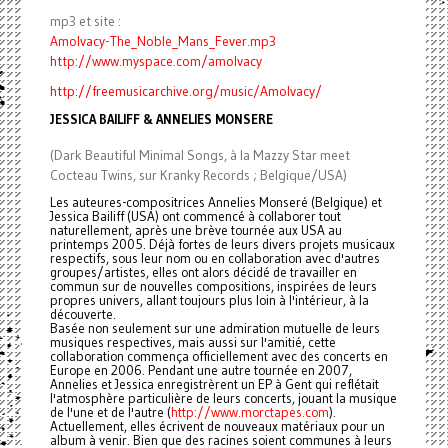
mp3 et site :
Amolvacy-The_Noble_Mans_Fever.mp3
http://www.myspace.com/amolvacy
http://freemusicarchive.org/music/Amolvacy/
JESSICA BAILIFF & ANNELIES MONSERE
(Dark Beautiful Minimal Songs, à la Mazzy Star meet
Cocteau Twins, sur Kranky Records ; Belgique/USA)
Les auteures-compositrices Annelies Monseré (Belgique) et
Jessica Bailiff (USA) ont commencé à collaborer tout
naturellement, après une brève tournée aux USA au
printemps 2005. Déjà fortes de leurs divers projets musicaux
respectifs, sous leur nom ou en collaboration avec d'autres
groupes/artistes, elles ont alors décidé de travailler en
commun sur de nouvelles compositions, inspirées de leurs
propres univers, allant toujours plus loin à l'intérieur, à la
découverte.
Basée non seulement sur une admiration mutuelle de leurs
musiques respectives, mais aussi sur l'amitié, cette
collaboration commença officiellement avec des concerts en
Europe en 2006. Pendant une autre tournée en 2007,
Annelies et Jessica enregistrèrent un EP à Gent qui reflétait
l'atmosphère particulière de leurs concerts, jouant la musique
de l'une et de l'autre (
http://www.morctapes.com
).
Actuellement, elles écrivent de nouveaux matériaux pour un
album à venir. Bien que des racines soient communes à leurs