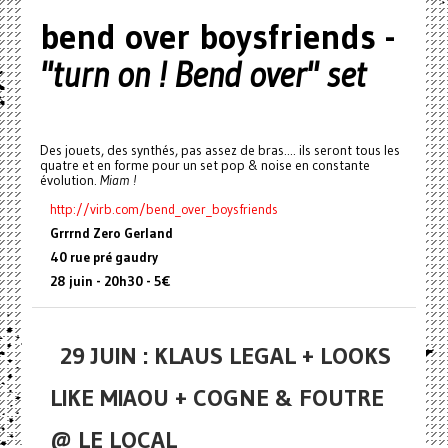
bend over boysfriends -
"turn on ! Bend over" set
Des jouets, des synthés, pas assez de bras.... ils seront tous les
quatre et en forme pour un set pop & noise en constante
évolution.
Miam !
http://virb.com/bend_over_
boysfriends
Grrrnd Zero Gerland
40 rue pré gaudry
28 juin - 20h30 - 5€
29 JUIN : KLAUS LEGAL + LOOKS
LIKE MIAOU + COGNE & FOUTRE
@ LE LOCAL