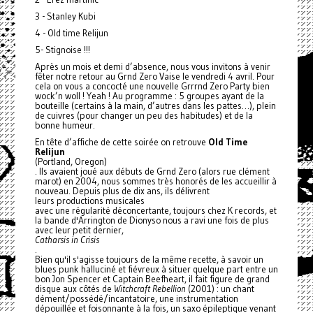
3 - Stanley Kubi
4 - Old time Relijun
5- Stignoise !!!
Après un mois et demi d’absence, nous vous invitons à venir
fêter notre retour au Grnd Zero Vaise le vendredi 4 avril. Pour
cela on vous a concocté une nouvelle Grrrnd Zero Party bien
wock’n woll ! Yeah ! Au programme : 5 groupes ayant de la
bouteille (certains à la main, d’autres dans les pattes…), plein
de cuivres (pour changer un peu des habitudes) et de la
bonne humeur.
En tête d’affiche de cette soirée on retrouve
Old Time
Relijun
(Portland, Oregon)
. Ils avaient joué aux débuts de Grnd Zero (alors rue clément
marot) en 2004, nous sommes très honorés de les accueillir à
nouveau. Depuis plus de dix ans, ils délivrent
leurs productions musicales
avec une régularité déconcertante, toujours chez K records, et
la bande d'Arrington de Dionyso nous a ravi une fois de plus
avec leur petit dernier,
Catharsis in Crisis
.
Bien qu'il s'agisse toujours de la même recette, à savoir un
blues punk halluciné et fiévreux à situer quelque part entre un
bon Jon Spencer et Captain Beefheart, il fait figure de grand
disque aux côtés de
Witchcraft Rebellion
(2001) : un chant
dément/possédé/incantatoire, une instrumentation
dépouillée et foisonnante à la fois, un saxo épileptique venant