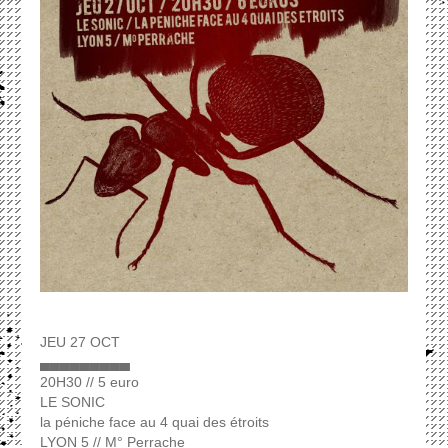
JEU 27 OCT
▄▄▄▄▄▄▄▄▄
20H30 // 5 euro
LE SONIC
la péniche face au 4 quai des étroits
LYON 5 // M° Perrache