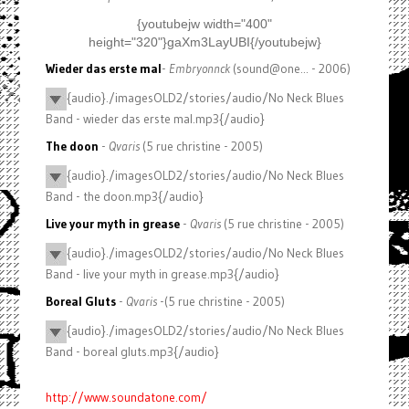
{youtubejw width="400"
height="320"}gaXm3LayUBI{/youtubejw}
Wieder das erste mal
-
Embryonnck
(sound@one... - 2006)
{audio}./imagesOLD2/stories/audio/No Neck Blues
Band - wieder das erste mal.mp3{/audio}
The doon
-
Qvaris
(5 rue christine - 2005)
{audio}./imagesOLD2/stories/audio/No Neck Blues
Band - the doon.mp3{/audio}
Live your myth in grease
-
Qvaris
(5 rue christine - 2005)
{audio}./imagesOLD2/stories/audio/No Neck Blues
Band - live your myth in grease.mp3{/audio}
Boreal Gluts
-
Qvaris
-(5 rue christine - 2005)
{audio}./imagesOLD2/stories/audio/No Neck Blues
Band - boreal gluts.mp3{/audio}
http://www.soundatone.com/