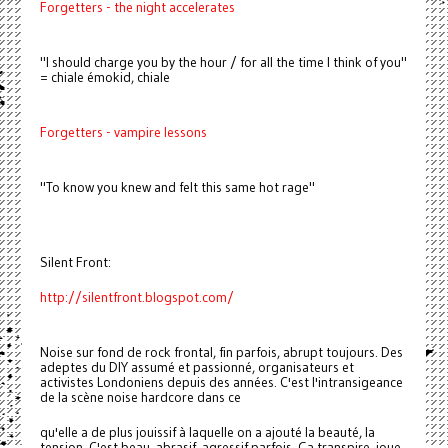
Forgetters - the night accelerates
"I should charge you by the hour / for all the time I think of you"
= chiale émokid, chiale
Forgetters - vampire lessons
"To know you knew and felt this same hot rage"
Silent Front:
http://silentfront.blogspot.com/
Noise sur fond de rock frontal, fin parfois, abrupt toujours. Des
adeptes du DIY assumé et passionné, organisateurs et
activistes Londoniens depuis des années. C'est l'intransigeance
de la scène noise hardcore dans ce
qu'elle a de plus jouissif à laquelle on a ajouté la beauté, la
tension. C'est beau, abrasif, agressif parfois. Ça transpire, joue