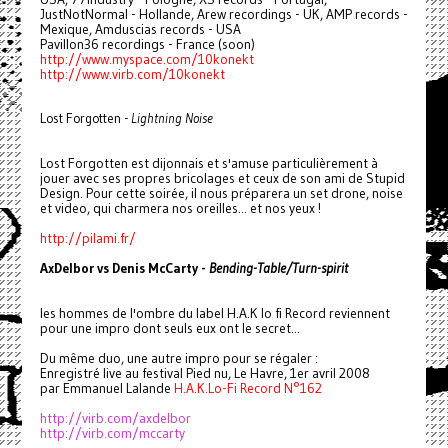
JustNotNormal - Hollande, Arew recordings - UK, AMP records -
Mexique, Amduscias records - USA
Pavillon36 recordings - France (soon)
http://www.myspace.com/
10konekt
http://www.virb.com/10konekt
Lost Forgotten -
Lightning Noise
Lost Forgotten est dijonnais et s'amuse particulièrement à
jouer avec ses propres bricolages et ceux de son ami de Stupid
Design. Pour cette soirée, il nous préparera un set drone, noise
et video, qui charmera nos oreilles... et nos yeux !
http://pilami.fr/
AxDelbor vs Denis McCarty -
Bending-Table/Turn-spirit
les hommes de l'ombre du label H.A.K lo fi Record reviennent
pour une impro dont seuls eux ont le secret...
Du même duo, une autre impro pour se régaler :
Enregistré live au festival Pied nu, Le Havre, 1er avril 2008
par Emmanuel Lalande
H.A.K.Lo-Fi Record N°162
http://virb.com/axdelbor
http://virb.com/mccarty