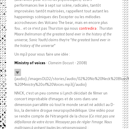
performances live à sept sur scène, radicales, tantôt
improvisées tantôt maitrisées, rappellent tout autant les
happenings scéniques des Excepter ou les mélodies
accrocheuses des Volcano The bear, mais en encore plus
fou... et ce n'est pas Thurston qui nous
contredira
:
Thurston
Moore (helmsman of the greatest band ever in the history of the
universe, Sonic Youth) claims they're "the greatest band ever in
the history of the universe"
Un mp3 pour vous faire une idée :
Ministry of voices
- Clomeim
(locust - 2008)
{audio}./imagesOLD2/stories/audio/02%20No%20Neck%20Blue
%20Ministry%20of%20Voices.mp3{/audio}
NNCK, c'est un peu comme si Lynch décidait de filmer un
concert improbable d'images et de sons dans une
dimension parrallèle où tout le monde serait né addict au D-
liss, la dernière drogue neuropsychédélique. Une vidéo pour
se rendre compte de l'étrangeté de la chose (
Ce n'est pas une
défaillance de votre écran. N'essayez pas de régler l'image. Nous
maîtrisons à présent toutes les retransmissions
) :