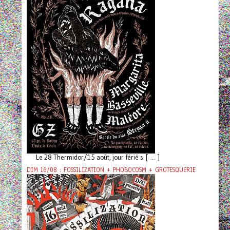
Le 28 Thermidor/15 août, jour férié s [ ... ]
DIM 16/08 : FOSSILIZATION + PHOBOCOSM + GROTESQUERIE