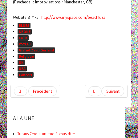
(Psychedelic Improvisations ; Manchester, GB)
Website & MP3 :
http://www.myspace.com/beachfuzz
BLUES
DRONE
FOLK
PSYCHE
Grrrnd Zero Gerland
Belgique
UK
USA
Concert
Précédent
Suivant
A LA UNE
Trrrans Zero a un truc à vous dire