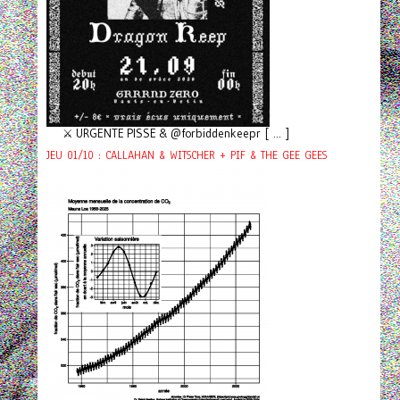
⚔️ URGENTE PISSE & @forbiddenkeepr [ ... ]
JEU 01/10 : CALLAHAN & WITSCHER + PIF & THE GEE GEES