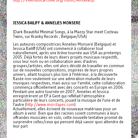
http://freemusicarchive.org/music/Amolvacy/
JESSICA BAILIFF & ANNELIES MONSERE
(Dark Beautiful Minimal Songs, à la Mazzy Star meet Cocteau
Twins, sur Kranky Records ; Belgique/USA)
Les auteures-compositrices Annelies Monseré (Belgique) et
Jessica Bailiff (USA) ont commencé à collaborer tout
naturellement, après une brève tournée aux USA au printemps
2005. Déjà fortes de leurs divers projets musicaux respectifs,
sous leur nom ou en collaboration avec d'autres
groupes/artistes, elles ont alors décidé de travailler en commun
sur de nouvelles compositions, inspirées de leurs propres
univers, allant toujours plus loin à l'intérieur, à la découverte.
Basée non seulement sur une admiration mutuelle de leurs
musiques respectives, mais aussi sur l'amitié, cette collaboration
commença officiellement avec des concerts en Europe en 2006.
Pendant une autre tournée en 2007, Annelies et Jessica
enregistrèrent un EP à Gent qui reflétait l'atmosphère
particulière de leurs concerts, jouant la musique de l'une et de
l'autre (
http://www.morctapes.com
).
Actuellement, elles écrivent de nouveaux matériaux pour un
album à venir. Bien que des racines soient communes à leurs
offrandes musicales en solo, cette nouvelle tentative promet de
surprendre celles/ceux qui pensent déjà savoir quoi attendre de
leur part.