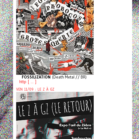
FOSSILIZATION
(Death Metal // BR)
http [ ... ]
VEN 11/09 : LE Z À GZ