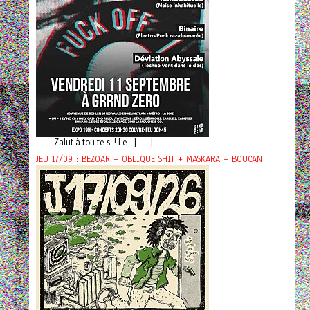
Zalut à tou.te.s ! Le [ ... ]
JEU 17/09 : BEZOAR + OBLIQUE SHIT + MASKARA + BOUCAN