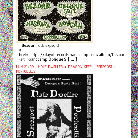
Bezoar
(rock expé, It)
a
href="https://dayoffrecords.bandcamp.com/album/bezoar
-s-t">bandcamp
Oblique S [ ... ]
LUN 21/09 : HOLE DWELLER + DRAGON KEEP + SEREGOST +
PORTCULLIS