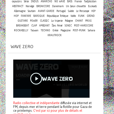
capucins
Série
INDUS
ANARCHO
NO WAVE
BASS
France
Tadjikistan
ABSTRACT
Norvège
BREAKCORE
Danemark
Un lieux chouette
Euskadi
Allemagne
Soutien
AVANT-GARDE
Portugal
Suède
Le Periscope
HIP
HOP
FANFARE
BAROQUE
République Tchèque
Vidéo
FUNK
GRIND
GUITARE
POWER
CLASSIC
La triperie
Pologne
CHANT
PROG
BREAKBEAT
CLAP
AMBIANT
Îles Féroé
SONIC
POST-HARDCORE
ROCKABILLY
Taiwan
TECHNO
Grèce
Magazine
POST-PUNK
Sahara
KRAUTROCK
WAVE ZERO
Radio collective et indépendante
diffusée via internet et
FM, depuis mer et terre pendant la flotille pour Gaza de
ce printemps.
C'est par ici pour plus de détails et