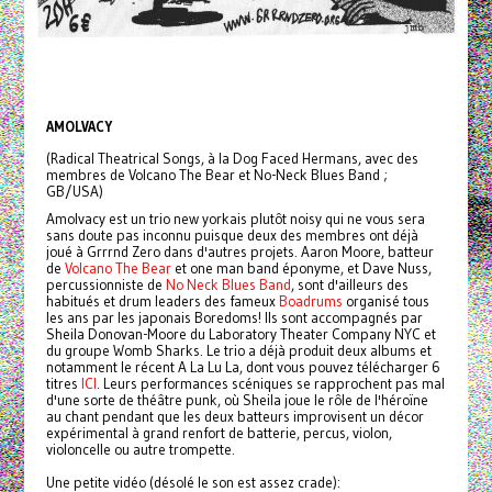
AMOLVACY
(Radical Theatrical Songs, à la Dog Faced Hermans, avec des
membres de Volcano The Bear et No-Neck Blues Band ;
GB/USA)
Amolvacy est un trio new yorkais plutôt noisy qui ne vous sera
sans doute pas inconnu puisque deux des membres ont déjà
joué à Grrrnd Zero dans d'autres projets. Aaron Moore, batteur
de
Volcano The Bear
et one man band éponyme, et Dave Nuss,
percussionniste de
No Neck Blues Band
, sont d'ailleurs des
habitués et drum leaders des fameux
Boadrums
organisé tous
les ans par les japonais Boredoms! Ils sont accompagnés par
Sheila Donovan-Moore du Laboratory Theater Company NYC et
du groupe Womb Sharks. Le trio a déjà produit deux albums et
notamment le récent A La Lu La, dont vous pouvez télécharger 6
titres
ICI
. Leurs performances scéniques se rapprochent pas mal
d'une sorte de théâtre punk, où Sheila joue le rôle de l'héroïne
au chant pendant que les deux batteurs improvisent un décor
expérimental à grand renfort de batterie, percus, violon,
violoncelle ou autre trompette.
Une petite vidéo (désolé le son est assez crade):