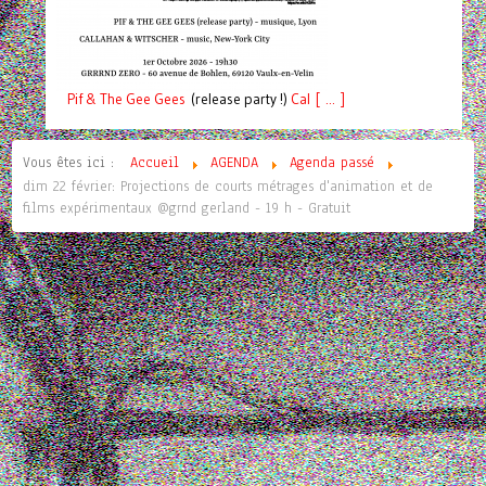
Pif
& The Gee Gees
(release party !)
C
a
l [ ... ]
Vous êtes ici :
Accueil
AGENDA
Agenda passé
dim 22 février: Projections de courts métrages d'animation et de
films expérimentaux @grnd gerland - 19 h - Gratuit