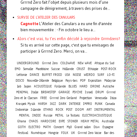
Grrrnd Zero fait l’objet depuis plusieurs mois d’une
campagne de dénigrement, à travers des prises de...
SURVIE DE L'ATELIER DES CANULARS
Cagnotte
L’Atelier des Canulars a eu une fin d'année
bien mouvementée : - Fin octobre le lieu a...
Alors c'est vrai, tu t'es enfin décidé à rejoindre Grrrndzero?
Si tu es arrivé sur cette page, c'est que tu envisages de
participer à Grrrnd Zero. Merci, on va...
UNDERGROUND
Grrrnd Zero
COLDWAVE
NEW WAVE
Afrique du Sud
EMO
Somalie
Macédoine
Suisse
Hollande
CRUST
Ethiopie
POST-ROCK
Lettonie
DANCE
BUFFET FROID
USA
NOISE
WEIRDO
SURF
LO-FI
DISCO
Nouvelle-Zélande
Belgique
Pays-bas
POP
Exposition
Malaysie
lab
Japon
ACOUSTIQUE
Finlande
BLUES
HARD
DRONE
Autriche
MINIMAL
Italie
BREAKSTEP
GARAGE
PSYCHE
Israel
DRUM
Grrrnd
Zero et le Clacson
FREE
Grrrnd Zero Gerland
Projection
Venezuela
Ibiza
Kraspek Mysik
HARSH
JAZZ
DARK
INTENSE
IMPRO
PUNK
Canada
Indonésie
Islande
ETHNO
ROCK
POST
DOOM
ART
INSTRUMENTAL
MENTAL
INDIE
Russie
METAL
Le Tostaki
ELECTROACOUSTIQUE
Ghana
CHAOS
HARDCORE
EXPE
STONER
HEAVY METAL
Australie
Concert
GOTH
ELECTRO
MATH
Mp3
Grand salon
Divx
Espagne
Festival
Numérique
Hongrie
FOLK
UK
Grrrnd Zero Vaise
Bar des