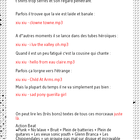
t shirts trop serrés et son regard pénétrant.
Parfois il trouve que la vie est laide et banale :
xiu xiu - clowne towne.mp3
A d"autres moments il se lance dans des tubes héroïques :
xiu xiu - i luv the valley oh.mp3
Quand il est un peu fatigué c'est la cousine qui chante :
xiu xiu - hello from eau claire.mp3
Parfois ça lorgne vers l'étrange :
xiu xiu - Child At Arms.mp3
Mais la plupart du temps il ne va simplement pas bien :
xiu xiu - sad pony guerilla girl
On peut lire les (très bons) textes de tous ces morceaux
juste
là
.
Action Beat
=
Punk + No Wave + Bruit + Plein de batteries + Plein de
guitares + Les vieux sonic youth + Glenn Branca + Les
Chippendales = un groupe pas mal sur disque et incroyable