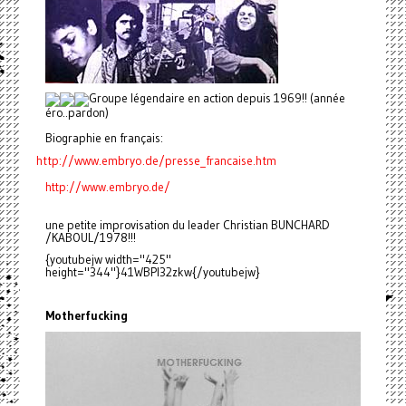
Groupe légendaire en action depuis 1969!! (année
éro..pardon)
Biographie en français:
http://www.embryo.de/presse_
francaise.htm
http://www.embryo.de/
une petite improvisation du leader Christian BUNCHARD
/KABOUL/1978!!!
{youtubejw width="425"
height="344"}41WBPl32zkw{/youtubejw}
Motherfucking