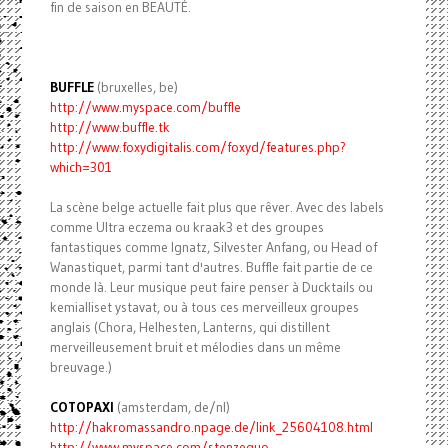
fin de saison en BEAUTÉ.
BUFFLE
(bruxelles, be)
http://www.myspace.com/buffle
http://www.buffle.tk
http://www.foxydigitalis.com/
foxyd/features.php?
which=301
La scène belge actuelle fait plus que rêver. Avec des labels
comme Ultra eczema ou kraak3 et des groupes
fantastiques comme Ignatz, Silvester Anfang, ou Head of
Wanastiquet, parmi tant d'autres. Buffle fait partie de ce
monde là. Leur musique peut faire penser à Ducktails ou
kemialliset ystavat, ou à tous ces merveilleux groupes
anglais (Chora, Helhesten, Lanterns, qui distillent
merveilleusement bruit et mélodies dans un même
breuvage.)
COTOPAXI
(amsterdam, de/nl)
http://hakromassandro.npage.
de/link_25604108.html
http://www.myspace.com/
stenzequo