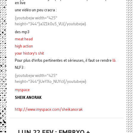
en live
une vidéo un peu cracra :
{youtubejw width="425"
height="344"}aJZ1k0u5_VU{/youtubejw}
des mp3
meat head
high
action
your history's shit
Pour plus d'infos pertinentes et sérieuses, il faut se rendre
là
.
NLF3 :
{youtubejw width="425"
height="344"}UeYXo_NUYcI{/youtubejw}
myspace
SHEIK ANORAK
http://www.myspace.com/sheikanorak
LUN 22 FEV : EMBRYO +