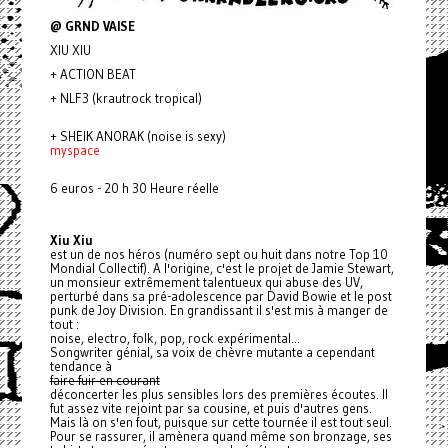
@ GRND VAISE
XIU XIU
+ ACTION BEAT
+ NLF3 (krautrock tropical)
+ SHEIK ANORAK (noise is sexy)
myspace
6 euros - 20 h 30 Heure réelle
Xiu Xiu
est un de nos héros (numéro sept ou huit dans notre Top 10
Mondial Collectif). A l'origine, c'est le projet de Jamie Stewart,
un monsieur extrêmement talentueux qui abuse des UV,
perturbé dans sa pré-adolescence par David Bowie et le post
punk de Joy Division. En grandissant il s'est mis à manger de
tout :
noise, electro, folk, pop, rock expérimental...
Songwriter génial, sa voix de chèvre mutante a cependant
tendance à
faire fuir en courant
déconcerter les plus sensibles lors des premières écoutes. Il
fut assez vite rejoint par sa cousine, et puis d'autres gens.
Mais là on s'en fout, puisque sur cette tournée il est tout seul.
Pour se rassurer, il amènera quand même son bronzage, ses