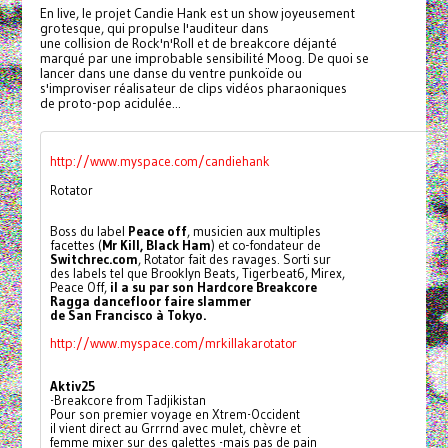
En live, le projet Candie Hank est un show joyeusement
grotesque, qui propulse l'auditeur dans
une collision de Rock'n'Roll et de breakcore déjanté
marqué par une improbable sensibilité Moog. De quoi se
lancer dans une danse du ventre punkoïde ou
s'improviser réalisateur de clips vidéos pharaoniques
de proto-pop acidulée...
http://www.myspace.com/candiehank
Rotator
Boss du label 
Peace off
, musicien aux multiples
facettes (
Mr Kill, Black Ham
) et co-fondateur de
Switchrec.com
, Rotator fait des ravages. Sorti sur 
des labels tel que Brooklyn Beats, Tigerbeat6, Mirex,
Peace Off, 
il a su par son Hardcore Breakcore 
Ragga dancefloor faire slammer
de San Francisco à Tokyo.
http://www.myspace.com/mrkillakarotator
Aktiv25
-Breakcore from Tadjikistan
Pour son premier voyage en Xtrem-Occident
il vient direct au Grrrnd avec mulet, chèvre et
femme mixer sur des galettes -mais pas de pain