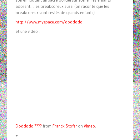
son en foutant un sacré bordel sur scène : les enfants
adorent… les breakcoreux aussi (on raconte que les
breakcoreux sont restés de grands enfants).
http://www.myspace.com/doddodo
et une vidéo :
Doddodo ????
from
Franck Stofer
on
Vimeo
.
+