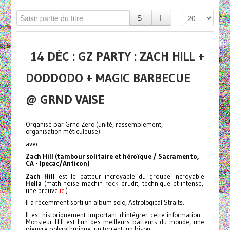
14 DÉC : GZ PARTY : ZACH HILL +
DODDODO + MAGIC BARBECUE
@ GRND VAISE
Organisé par Grnd Zero (unité, rassemblement,
organisation méticuleuse)
avec :
Zach Hill
(tambour solitaire et héroïque / Sacramento,
CA - Ipecac/Anticon)
Zach Hill
est le batteur incroyable du groupe incroyable
Hella
(math noise machin rock érudit, technique et intense,
une preuve
ici
).
Il a récemment sorti un album solo, Astrological Straits.
Il est historiquement important d'intégrer cette information :
Monsieur Hill est l'un des meilleurs batteurs du monde, une
pieuvre polyrythmique, un torrent, un bison.