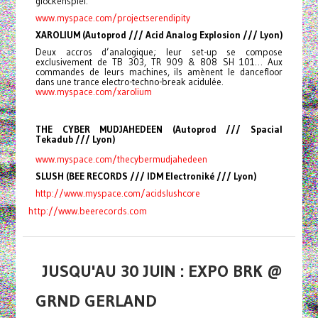
glockenspiel.
www.myspace.com/
projectserendipity
XAROLIUM (Autoprod /// Acid Analog Explosion /// Lyon)
Deux accros d’analogique; leur set-up se compose
exclusivement de TB 303, TR 909 & 808 SH 101… Aux
commandes de leurs machines, ils amènent le dancefloor
dans une trance electro-techno-break acidulée.
www.myspace.com/xarolium
THE CYBER MUDJAHEDEEN (Autoprod /// Spacial
Tekadub /// Lyon)
www.myspace.com/
thecybermudjahedeen
SLUSH (BEE RECORDS /// IDM Electroniké /// Lyon)
http://www.myspace.com/
acidslushcore
http://www.beerecords.com
JUSQU'AU 30 JUIN : EXPO BRK @
GRND GERLAND