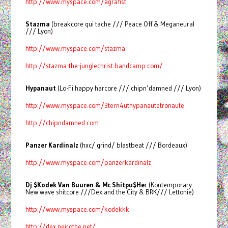
http://www.myspace.com/agrafist
Stazma
(breakcore qui tache /// Peace Off & Meganeural
/// Lyon)
http://www.myspace.com/stazma
http://stazma-the-junglechrist.bandcamp.com/
Hypanaut
(Lo-Fi happy harcore /// chipn’damned /// Lyon)
http://www.myspace.com/3tern4uthypanautetronaute
http://chipndamned.com
Panzer Kardinalz
(hxc/ grind/ blastbeat /// Bordeaux)
http://www.myspace.com/panzerkardinalz
Dj $Kodek Van Buuren & Mc Shitpu$He
r (Kontemporary
New wave shitcore ///Dex and the City & BRK/// Lettonie)
http://www.myspace.com/kodekkk
http://dex.neirothe.net/