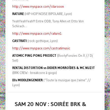
http://www.myspace.com/starsoon
RATURE
(HIP-HOP NOISE BIPOLAIRE, Lyon)
YeahYeahYeah!!! Entre ODB, Tony Allen et Otto Von
Schirach…
http://www.myspace.com/rature1
CASTRATI
(rock gothique, Lyon)
http://www.myspace.com/castratimusic
ATOMIC PING PONG PROJECT
(BootyFonzies On X // Dj
Set)
REKTAL DISTORTION vs DIDIER MORROÏDES & MC NUZIT
(BRK CREW - breakcore à gogo)
DJs MIDDLENGENDER
(“Toute la musique que j'aime” //
Lyon)
SAM 20 NOV : SOIRÉE BRK &