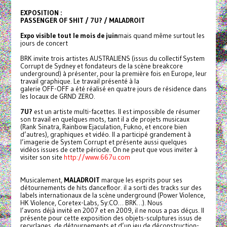
EXPOSITION :
PASSENGER OF SHIT / 7U? / MALADROIT
Expo visible tout le mois de juin
mais quand même surtout les
jours de concert
BRK invite trois artistes AUSTRALIENS (issus du collectif System
Corrupt de Sydney et fondateurs de la scène
breakcore
underground) à présenter, pour la première fois en Europe, leur
travail graphique. Le travail présenté à la
galerie OFF-OFF a été réalisé en quatre jours de résidence dans
les locaux de GRND ZERO.
7U?
est un artiste multi-facettes. Il est impossible de résumer
son travail en quelques mots, tant il a de projets musicaux
(Rank Sinatra, Rainbow Ejaculation, Fukno, et encore bien
d’autres), graphiques et vidéo. Il a participé grandement à
l’imagerie de System Corrupt et présente aussi quelques
vidéos issues de cette période. On ne peut que vous inviter à
visiter son site
http://www.667u.com
Musicalement,
MALADROIT
marque les esprits pour ses
détournements de hits dancefloor. il a sorti des tracks sur des
labels internationaux de la scène underground (Power Violence,
HK Violence, Coretex-Labs, Sy:CO… BRK…). Nous
l’avons déjà invité en 2007 et en 2009, il ne nous a pas déçus. Il
présente pour cette exposition des objets-sculptures issus de
recyclages, de détournements et d’un jeu de déconstruction-