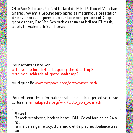
Otto Von Schirach, l'enfant bâtard de Mike Patton et Venetian
Snares, revient à Groundzero après sa magnifique prestation
de novembre, uniquement pour faire bouger ton cul. Gogo
gore dancer, Oto Von Schirach c'est un set brillant ET trash,
booty ET violent, drôle ET beau.
Pour écouter Otto Von...
otto_von_schirach-tea_bagging_the_dead.mp3
otto_von_schirach-alligator_waltz.mp3
ou cliquez là:
www.myspace.com/ottovonschirach
Pour obtenir des informations vitales qui changeront votre vie
culturelle:
en.wikipedia.org/wiki/Otto_von_Schirach
Baseck
Baseck breakcore, broken beats, IDM...Ce californien de 24 a
ns,
 armé de sa game boy, d'un micro et de platines, balance un s
on 