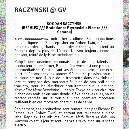
RACZYNSKI @ GV
BOGDAN RACZYNSKI
(REPHLEX /// Braindance Psychedelic Electro ///
Canada)
Yeeeeehhhaaaaawww,
notre héros ultime. Ses productions,
dans la lignée de Squarepusher ou Aphex Twin, mélangent
beats complexes, chants et samples étranges, et sortent sur
Rephlex depuis plus de 10 ans. Un son toujours innovant,
dansant, teinté de lyrisme mélodramatique.
Malgré une unanime reconnaissance de ses talents de
producteur et performer, Bogdan Raczynski est une personne
peu médiatisée. C’est durant ses études au sein d’une école
d’art au Japon dans les années 90 que sa passion pour la
musique est née. Il joue de la trompette dans des clubs de
jazz et compose des morceaux à l’aide de son ordi et de
trackers, pour les distribuer gratuitement sur le netlabel
Kosmic Free Music Foundation
. Il habite Tokyo en « couch surfer
» chez des amis et en sans domicile fixe dans les rues, sa vie
restant centrée sur la musique ; ses premiers morceaux
reflètent bien ces moments chaotiques de sa vie.
Rapidement, ses productions sont remarquées par Richard D.
James (aka Aphex Twin) et sortent naturellement sur son
label Rephlex. Les albums
Samurai Math Beats
et
Boku Mo
Wakaran
voient le jour et sont une vraie révolution sur la scène
électro.