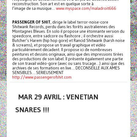
reconstruction. Son art est en quelque sorte à
l’image de sa musique…
www.myspace.com/maladroit666
PASSENGER OF SHIT
, dirige le label terror-noise-core
Shitwank Records, perdu dans les forêts australiennes des
Montagnes Bleues. En solo il propose une étonnante version du
speedcore, entre sadcore ou flashcore ; il orchestre aussi
Butcher’s Harem (hip hop gore) et Rancid Shitwank (harsh noise
& screams), et propose un travail graphique et vidéo
particulièrement décadent. Il propose ici de nombreuses
peintures et dessins originaux, ainsi que des impressions tirées
des productions de son label. Il présente également une partie
de son travail vidéo-gore (avec ou sans trucage…) ainsi que des
archives de ses formations en live… DECONSEILLE AUX AMES
SENSIBLES… SERIEUSEMENT
http://www.passengerofshit.com
MAR 29 AVRIL : VENETIAN
SNARES !!!