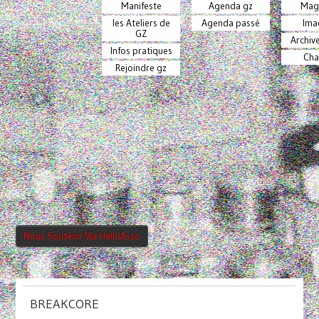
Manifeste
Agenda gz
Mag
les Ateliers de
Agenda passé
Ima
GZ
Archiv
Infos pratiques
Cha
Rejoindre gz
Nous Soutenir Via HelloAsso
BREAKCORE