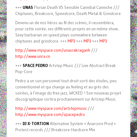
+++
UNAS
Florian Death VS Sensible Cannibal Canniche ///
Chiptunes, Breakcore, Speedcore, Death Metal & Grindcore
Devenu un de nos héros au fil des scènes, il rassemblera,
pour cette soirée, ses différents projets en un même show...
Sexy barbarian on speed plays somewhere between
chiptunes and grindcore. +++
MP3
+++
MP3
+++
MP3
http://www.myspace.com/unasrakraganh
///
http://www.unra.cn
+++
SPACE PEDRO
Artstep Music /// Live Abstract Break
Pop-Core
Pedro a un son personnel tout droit sorti des étoiles, peu
conventionnel et qui change au feeling et au grès des
soirées, à l’image du free jazz, WICKED ! Son nouveau projet
discographique sortira prochainement sur Artstep Music.
http://www.myspace.com/artstepmusic
///
http://www.myspace.com/spacepedro
+++
DJ X-TORTION
Alternative System + Anarcore Prod +
Protest records /// Breakcore-Hardcore Mix