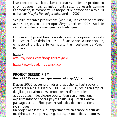
Il se concentre sur le tracker et d'autres modes de production
informatiques mais les instruments restent présents comme
l’accordéon, la trompette, la harpe et le saxophone alto qu’il
utilise sur
Muzyka Dla Imigrantów
, sorti en 2001.
Ses plus récentes productions (
Who Is It
, une chanson stellaire
avec Björk, et son dernier opus
Alright!
, sorti en 2008), sont de
véritables odes à la musique psychédélique.
En concert, il prend beaucoup de plaisir à proposer des sets
intenses et à se défouler costumé sur scène. A une époque,
on pouvait d’ailleurs le voir portant un costume de Power
Rangers.
http://
www.myspace.com/
bogdanraczynski
http://www.bogdanraczynski.com
PROJECT SERENDIPITY
(Indy /// Breakcore Experimental Pop /// Londres)
Depuis 2000, et ses premières productions, il est souvent
comparé à APHEX TWIN ou THE FLASHBULB, pour son emploi
du glitch, de rythmiques complexes et d’harmonies
audacieuses. Il développe pourtant un son unique, une
expérimentation sonore psychédélique qui oscille entre
passages ultra mélodiques et radicales déconstructions
rythmiques.
Un projet solo basé sur l’expérimentation sonore autour de
machines, de samplers, de guitares, de mélodicas et autres