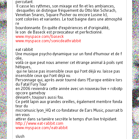
percutant.
 Il casse les rythmes, son mixage est fin et les ambiances,
 desquelles on distingue fréquement du Otto Von Schirach, 
Venetian Snares, Square Pusher ou encore Lusine Icl, 
sont colorées et variantes. Le tout baigne dans une atmosphè
re 
bourdonnante. En quête d'expériences et d'originalité, 
le son  de Baseck est provocateur et perfectionné.
www.myspace.com/baseck
www.myspace.com/sonicdeathrabbit
eat rabbit
Une musique psycho dynamique sur un fond d'humour et de f
olie, 
voilà ce que peut nous amener cet étrange animal à poils synt
hétiques,
 qui ne laisse pas insensible ceux qui l'ont déjà vu. laisse pas 
insensible ceux qui l'ont déjà vu.
Personnage qui, après avoir tourné dans l'Europe entière lors 
du Fatal Fury Tour 
en 2006 reviendra cette année avec un nouveau live « robotp
opcore gameboy 
déviant», toujours aussi fou.
Ce petit lapin aux grandes oreilles, également membre fonda
teur du 
micromusic lyon_HQ et co-fondateur de Ears Music, pourrait b
ien vous 
attirer dans sa tanière secrète le temps d'un live trépidant.
http://www.eat-rabbit.com
www.myspace.com/eatrabbit
slush