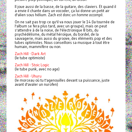
Il joue aussi de la basse, de la guitare, des claviers. Et quand il
a envie il chante dans un vocoder, ça lui donne un petit air
d'alien sous hélium. Zach est donc
un
homme accompli
.
On ne sait pas trop ce qu'il va nous jouer le 14 (la tournée de
l'album se fera plus tard, avec un groupe), mais on peut
s'attendre à de la noise, de l'électronique 8 bits, du
psychédélisme, du métal héroïque, du bordel, de la
sauvagerie, mais aussi du groove, des éléments pop et des
tubes optimistes.
Nous conseillons sa musique à tout être
humain, mammifère ou non.
Zach Hill - Dark Art
(le tube optimiste)
Zach Hill - Stoic Logic
(le tube punk, avec no age)
Zach Hill - Uhuru
(le morceau où tu t'agenouilles devant sa puissance, juste
avant d'avaler un nurofen)