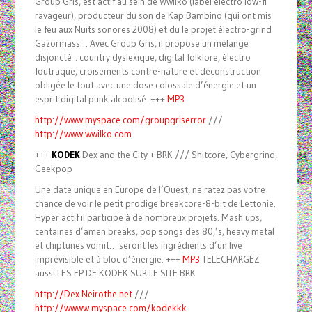
Group Gris, est actif au sein de Wwilko (label electro low-fi
ravageur), producteur du son de Kap Bambino (qui ont mis
le feu aux Nuits sonores 2008) et du le projet électro-grind
Gazormass… Avec Group Gris, il propose un mélange
disjoncté : country dyslexique, digital folklore, électro
foutraque, croisements contre-nature et déconstruction
obligée le tout avec une dose colossale d’énergie et un
esprit digital punk alcoolisé. +++
MP3
http://www.myspace.com/groupgriserror
///
http://www.wwilko.com
+++
KODEK
Dex and the City + BRK /// Shitcore, Cybergrind,
Geekpop
Une date unique en Europe de l’Ouest, ne ratez pas votre
chance de voir le petit prodige breakcore-8-bit de Lettonie.
Hyper actif il participe à de nombreux projets. Mash ups,
centaines d’amen breaks, pop songs des 80,’s, heavy metal
et chiptunes vomit… seront les ingrédients d’un live
imprévisible et à bloc d’énergie. +++
MP3
TELECHARGEZ
aussi LES EP DE KODEK SUR LE SITE BRK
http://Dex.Neirothe.net
///
http://wwww.myspace.com/kodekkk