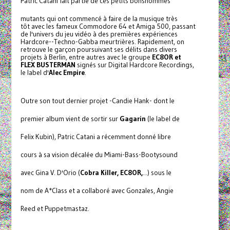
Patric Catani fait partie de ces petits bonshommes
mutants qui ont commencé à faire de la musique très
tôt avec les fameux Commodore 64 et Amiga 500, passant
de l'univers du jeu vidéo à des premières expériences
Hardcore--Techno-Gabba meurtrières. Rapidement, on
retrouve le garçon poursuivant ses délits dans divers
projets à Berlin, entre autres avec le groupe
EC8OR et
FLEX BUSTERMAN
signés sur Digital Hardcore Recordings,
le label d'
Alec Empire
.
Outre son tout dernier projet -Candie Hank- dont le
premier album vient de sortir sur
Gagarin
(le label de
Felix Kubin), Patric Catani a récemment donné libre
cours à sa vision décalée du Miami-Bass-Bootysound
avec Gina V. D'Orio (
Cobra Killer, EC8OR,
...) sous le
nom de A*Class et a collaboré avec Gonzales, Angie
Reed et Puppetmastaz.