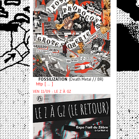
FOSSILIZATION
(Death Metal // BR)
http [ ... ]
VEN 11/09 : LE Z À GZ