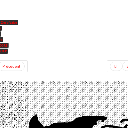
 Zero Vaise
a
rt
CORE
STEP
Précédent