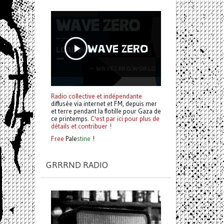
Radio collective et indépendante
diffusée via internet et FM, depuis mer
et terre pendant la flotille pour Gaza de
ce printemps.
C'est par ici pour plus de
détails et contribuer !
Free
Pale
stine
!
GRRRND RADIO