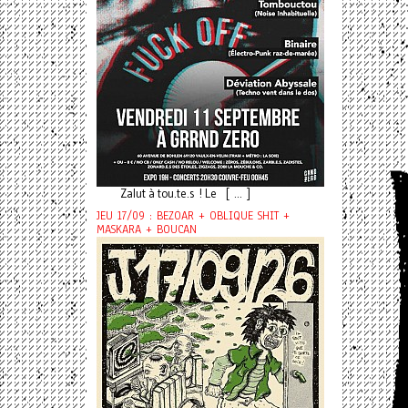
Zalut à tou.te.s ! Le [ ... ]
JEU 17/09 : BEZOAR + OBLIQUE SHIT +
MASKARA + BOUCAN