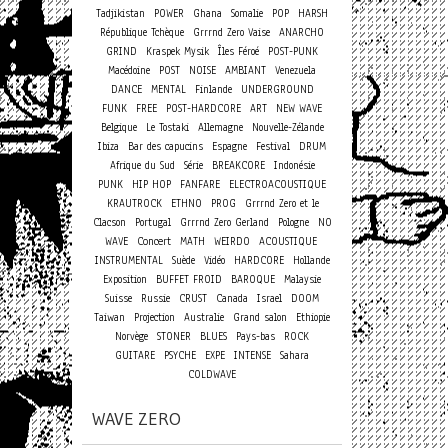
Tadjikistan
POWER
Ghana
Somalie
POP
HARSH
République Tchèque
Grrrnd Zero Vaise
ANARCHO
GRIND
Kraspek Mysik
Îles Féroé
POST-PUNK
Macédoine
POST
NOISE
AMBIANT
Venezuela
DANCE
MENTAL
Finlande
UNDERGROUND
FUNK
FREE
POST-HARDCORE
ART
NEW WAVE
Belgique
Le Tostaki
Allemagne
Nouvelle-Zélande
Ibiza
Bar des capucins
Espagne
Festival
DRUM
Afrique du Sud
Série
BREAKCORE
Indonésie
PUNK
HIP HOP
FANFARE
ELECTROACOUSTIQUE
KRAUTROCK
ETHNO
PROG
Grrrnd Zero et le
Clacson
Portugal
Grrrnd Zero Gerland
Pologne
NO
Concert
WAVE
MATH
WEIRDO
ACOUSTIQUE
INSTRUMENTAL
Suède
Vidéo
HARDCORE
Hollande
Exposition
BUFFET FROID
BAROQUE
Malaysie
Suisse
Russie
CRUST
Canada
Israel
DOOM
Taiwan
Projection
Australie
Grand salon
Ethiopie
Norvège
STONER
BLUES
Pays-bas
ROCK
GUITARE
PSYCHE
EXPE
INTENSE
Sahara
COLDWAVE
WAVE ZERO