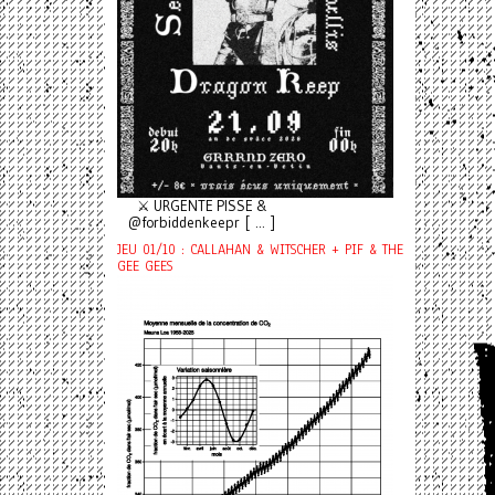
⚔️ URGENTE PISSE &
@forbiddenkeepr [ ... ]
JEU 01/10 : CALLAHAN & WITSCHER + PIF & THE
GEE GEES