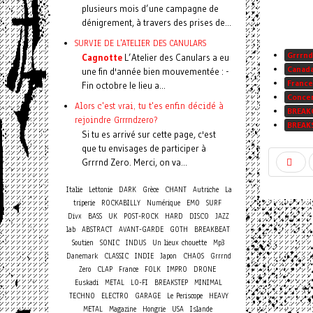
plusieurs mois d’une campagne de
dénigrement, à travers des prises de...
SURVIE DE L'ATELIER DES CANULARS
Grrrnd
Cagnotte
L’Atelier des Canulars a eu
Canad
une fin d'année bien mouvementée : -
France
Fin octobre le lieu a...
Conce
Alors c'est vrai, tu t'es enfin décidé à
BREAK
rejoindre Grrrndzero?
BREAK
Si tu es arrivé sur cette page, c'est
que tu envisages de participer à
Grrrnd Zero. Merci, on va...
Italie
Lettonie
DARK
Grèce
CHANT
Autriche
La
triperie
ROCKABILLY
Numérique
EMO
SURF
Divx
BASS
UK
POST-ROCK
HARD
DISCO
JAZZ
lab
ABSTRACT
AVANT-GARDE
GOTH
BREAKBEAT
Soutien
SONIC
INDUS
Un lieux chouette
Mp3
Danemark
CLASSIC
INDIE
Japon
CHAOS
Grrrnd
Zero
CLAP
France
FOLK
IMPRO
DRONE
Euskadi
METAL
LO-FI
BREAKSTEP
MINIMAL
TECHNO
ELECTRO
GARAGE
Le Periscope
HEAVY
METAL
Magazine
Hongrie
USA
Islande