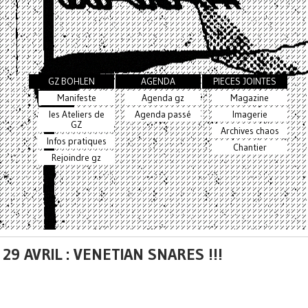
GZ BOHLEN
AGENDA
PIECES JOINTES
Manifeste
Agenda gz
Magazine
les Ateliers de
Agenda passé
Imagerie
GZ
Archives chaos
Infos pratiques
Chantier
Rejoindre gz
29 AVRIL : VENETIAN SNARES !!!