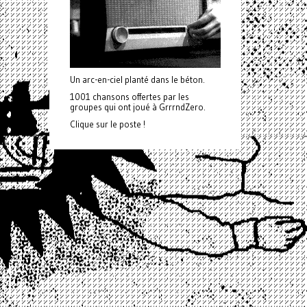
Un arc-en-ciel planté dans le béton.
1001 chansons offertes par les
groupes qui ont joué à GrrrndZero.
Clique sur le poste !