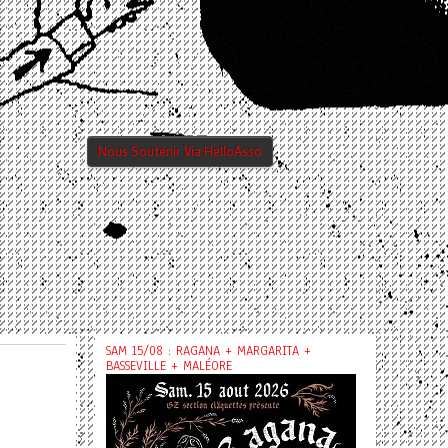
Nous Soutenir Via HelloAsso
SAM 15/08 : RAGANA + MARGARITA +
BASSEVILLE + MALÉORE