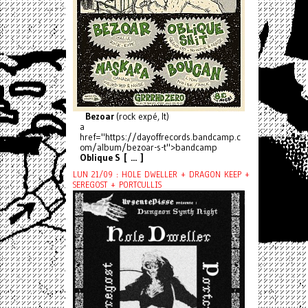
Bezoar
(rock expé, It)
a
href="https://dayoffrecords.bandcamp.c
om/album/bezoar-s-t">bandcamp
Oblique S [ ... ]
LUN 21/09 : HOLE DWELLER + DRAGON KEEP +
SEREGOST + PORTCULLIS