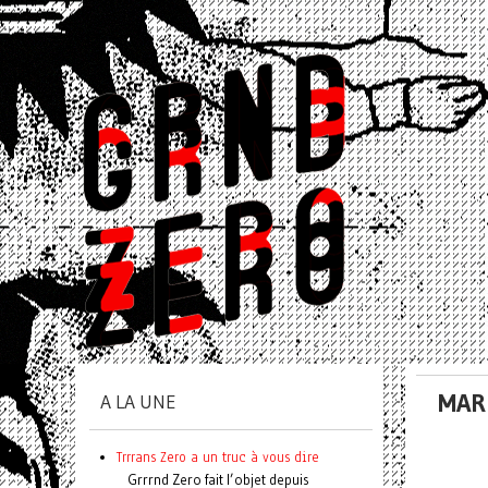
MAR 
A LA UNE
Trrrans Zero a un truc à vous dire
Grrrnd Zero fait l’objet depuis