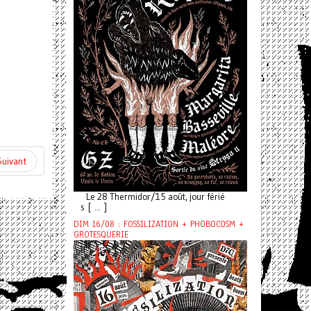
Suivant
Le 28 Thermidor/15 août, jour férié
s [ ... ]
DIM 16/08 : FOSSILIZATION + PHOBOCOSM +
GROTESQUERIE