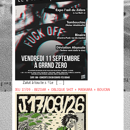
Zalut à tou.te.s ! Le [ ... ]
JEU 17/09 : BEZOAR + OBLIQUE SHIT + MASKARA + BOUCAN