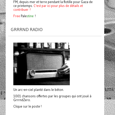
FM, depuis mer et terre pendant la flotille pour Gaza de
ce printemps.
C'est par ici pour plus de détails et
contribuer !
Free
Pale
stine
!
GRRRND RADIO
Un arc-en-ciel planté dans le béton.
1001 chansons offertes par les groupes qui ont joué à
GrrrndZero.
Clique sur le poste !