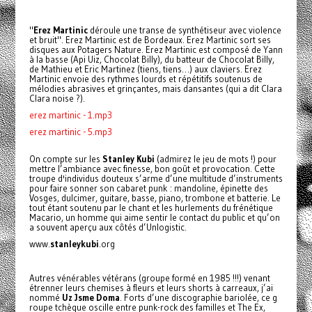
"
Erez Martinic
déroule une transe de synthétiseur avec violence
et bruit". Erez Martinic est de Bordeaux. Erez Martinic sort ses
disques aux Potagers Nature. Erez Martinic est composé de Yann
à la basse (Api Uiz, Chocolat Billy), du batteur de Chocolat Billy,
de Mathieu et Eric Martinez (tiens, tiens…) aux claviers. Erez
Martinic envoie des rythmes lourds et répétitifs soutenus de
mélodies abrasives et grinçantes, mais dansantes (qui a dit Clara
Clara noise ?).
erez martinic - 1.mp3
erez martinic - 5.mp3
On compte sur les
Stanley Kubi
(admirez le jeu de mots !) pour
mettre l’ambiance avec finesse, bon goût et provocation. Cette
troupe d'individus douteux s’arme d’une multitude d’instruments
pour faire sonner son cabaret punk : mandoline, épinette des
Vosges, dulcimer, guitare, basse, piano, trombone et batterie. Le
tout étant soutenu par le chant et les hurlements du frénétique
Macario, un homme qui aime sentir le contact du public et qu’on
a souvent aperçu aux côtés d’Unlogistic.
www.
stanleykubi
.org
Autres vénérables vétérans (groupe formé en 1985 !!!) venant
étrenner leurs chemises à fleurs et leurs shorts à carreaux, j’ai
nommé
Uz Jsme Doma
. Forts d’une discographie bariolée, ce g
roupe tchèque oscille entre punk-rock des familles et The Ex,