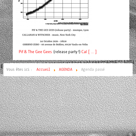
Pif
& The Gee Gees
(release party !)
C
a
l [ ... ]
Vous êtes ici :
Accueil
AGENDA
Agenda passé