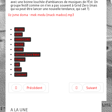
avec une bonne louchée d'ambiances de musiques de l'Est. Un
groupe festif comme on n’en a pas souvent à Grnd Zero (mais
qui va peut-être lancer une nouvelle tendance, qui sait
?).
Uz jsme doma - mek medu (mack madoo).mp3
BLUES
EXPE
HARDCORE
NOISE
PUNK
Grrrnd Zero Vaise
France
UK
USA
Concert
Précédent
Suivant
A LA UNE