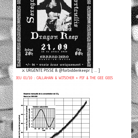
⚔️ URGENTE PISSE & @forbiddenkeepr [ ... ]
JEU 01/10 : CALLAHAN & WITSCHER + PIF & THE GEE GEES