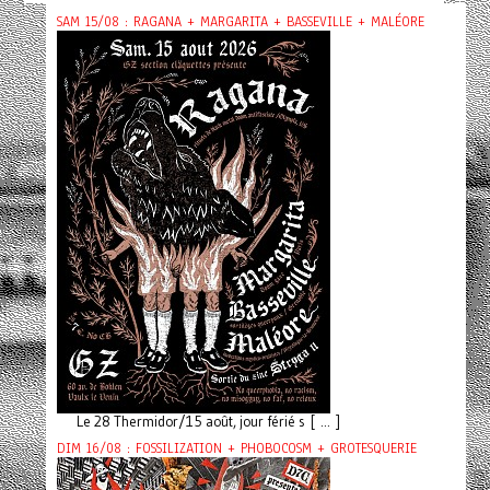
SAM 15/08 : RAGANA + MARGARITA + BASSEVILLE + MALÉORE
Le 28 Thermidor/15 août, jour férié s [ ... ]
DIM 16/08 : FOSSILIZATION + PHOBOCOSM + GROTESQUERIE