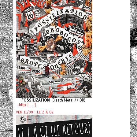
FOSSILIZATION
(Death Metal // BR)
http [ ... ]
VEN 11/09 : LE Z À GZ