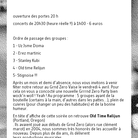
ouverture des portes 20 h
concerts de 20h30 (heure réelle !!) à 1h00 - 6 euros
Ordre de passage des groupes :
1 - Uz Jsme Doma
2 - Erez martinic
3 - Stanley Kubi
4 - Old time Relijun
5- Stignoise !!!
Après un mois et demi d’absence, nous vous invitons à venir
fêter notre retour au Grnd Zero Vaise le vendredi 4 avril. Pour
cela on vous a concocté une nouvelle Grrrnd Zero Party bien
wock’n woll ! Yeah ! Au programme : 5 groupes ayant de la
bouteille (certains à la main, d’autres dans les pattes…), plein de
cuivres (pour changer un peu des habitudes) et de la bonne
humeur.
En tête d’affiche de cette soirée on retrouve
Old Time Relijun
(Portland, Oregon)
. Ils avaient joué aux débuts de Grnd Zero (alors rue clément
marot) en 2004, nous sommes très honorés de les accueillir à
nouveau. Depuis plus de dix ans, ils délivrent
leurs productions musicales