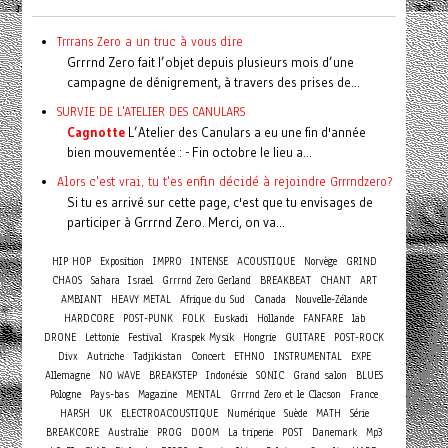
Trrrans Zero a un truc à vous dire
Grrrnd Zero fait l’objet depuis plusieurs mois d’une
campagne de dénigrement, à travers des prises de...
SURVIE DE L'ATELIER DES CANULARS
Cagnotte
L’Atelier des Canulars a eu une fin d'année
bien mouvementée : - Fin octobre le lieu a...
Alors c'est vrai, tu t'es enfin décidé à rejoindre Grrrndzero?
Si tu es arrivé sur cette page, c'est que tu envisages de
participer à Grrrnd Zero. Merci, on va...
HIP HOP
Exposition
IMPRO
INTENSE
ACOUSTIQUE
Norvège
GRIND
CHAOS
Sahara
Israel
Grrrnd Zero Gerland
BREAKBEAT
CHANT
ART
AMBIANT
HEAVY METAL
Afrique du Sud
Canada
Nouvelle-Zélande
HARDCORE
POST-PUNK
FOLK
Euskadi
Hollande
FANFARE
lab
DRONE
Lettonie
Festival
Kraspek Mysik
Hongrie
GUITARE
POST-ROCK
Concert
Divx
Autriche
Tadjikistan
ETHNO
INSTRUMENTAL
EXPE
Allemagne
NO WAVE
BREAKSTEP
Indonésie
SONIC
Grand salon
BLUES
Pologne
Pays-bas
Magazine
MENTAL
Grrrnd Zero et le Clacson
France
HARSH
UK
ELECTROACOUSTIQUE
Numérique
Suède
MATH
Série
BREAKCORE
Australie
PROG
DOOM
La triperie
POST
Danemark
Mp3