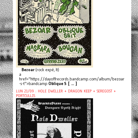
Bezoar
(rock expé, It)
a
href="https://dayoffrecords.bandcamp.com/album/bezoar
-s-t">bandcamp
Oblique S [ ... ]
LUN 21/09 : HOLE DWELLER + DRAGON KEEP + SEREGOST +
PORTCULLIS