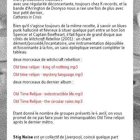
avec une régularité déconcertante, toujours chez K records, et la
bande d'Arrington de Dionyso nous a ravi une fois de plus avec
leur petit dernier,
Catharsis in Crisis
.
Bien qu'il s'agisse toujours de la même recette, à savoir un blues
punk halluciné et fiévreux à situer quelque part entre un bon Jon
Spencer et Captain Beefheart, il fait figure de grand disque aux
côtés de
Witchcraft Rebellion
(2001) : un chant
dément/possédé/incantatoire, une instrumentation dépouillée
et foisonnante à la fois, un saxo épileptique venant compléter le
tableau.
deux morceaux de witchcraft rebellion :
Old time relijun - king of nothing.mp3
Old time relijun - mystery language.mp3
deux morceaux du dernier album :
Old Time Relijun - indestructible life.mp3
Old Time Relijun - the circular ruins.mp3
Etant donné le nombre de groupes présents le 4 avril, on vous
promet de ne pas faire jouer les immanquables Old Time relijun
après le dernier métro.
Stig Noise
est un collectif de Liverpool, coincé quelque part