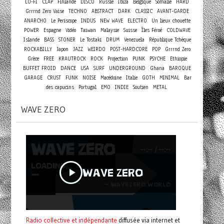
LO-FI
CLAP
Finlande
DISCO
Russie
Ibiza
Belgique
Somalie
HARD
Grrrnd Zero Vaise
TECHNO
ABSTRACT
DARK
CLASSIC
AVANT-GARDE
ANARCHO
Le Periscope
INDUS
NEW WAVE
ELECTRO
Un lieux chouette
POWER
Espagne
Vidéo
Taiwan
Malaysie
Suisse
Îles Féroé
COLDWAVE
Islande
BASS
STONER
Le Tostaki
DRUM
Venezuela
République Tchèque
ROCKABILLY
Japon
JAZZ
WEIRDO
POST-HARDCORE
POP
Grrrnd Zero
Grèce
FREE
KRAUTROCK
ROCK
Projection
PUNK
PSYCHE
Ethiopie
BUFFET FROID
DANCE
USA
SURF
UNDERGROUND
Ghana
BAROQUE
GARAGE
CRUST
FUNK
NOISE
Macédoine
Italie
GOTH
MINIMAL
Bar
des capucins
Portugal
EMO
INDIE
Soutien
METAL
WAVE ZERO
Radio collective et indépendante
diffusée via internet et