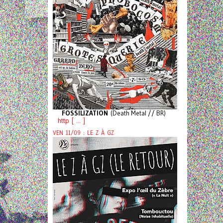
FOSSILIZATION
(Death Metal // BR)
http [ ... ]
VEN 11/09 : LE Z À GZ