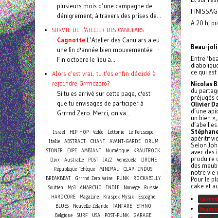
plusieurs mois d’une campagne de
FINISSAG
dénigrement, à travers des prises de...
A 20 h, p
SURVIE DE L'ATELIER DES CANULARS
Cagnotte
L’Atelier des Canulars a eu
Beau-joli
une fin d'année bien mouvementée : -
Entre ‘bea
Fin octobre le lieu a...
diaboliqu
ce qui es
Alors c'est vrai, tu t'es enfin décidé à
rejoindre Grrrndzero?
Nicolas 
du partage
Si tu es arrivé sur cette page, c'est
préjugés d
que tu envisages de participer à
Olivier D
d’une apic
Grrrnd Zero. Merci, on va...
un bien »,
d’abeilles
Stéphane
Israel
HIP HOP
Vidéo
Lettonie
Le Periscope
apéritif v
Italie
ABSTRACT
CHANT
AVANT-GARDE
DRUM
Selon John
STONER
EXPE
AMBIANT
Numérique
KRAUTROCK
avec des i
produire d
Divx
Australie
POST
JAZZ
Venezuela
DRONE
des meuble
République Tchèque
MINIMAL
CLAP
INDUS
notre vie 
BREAKBEAT
Grrrnd Zero Vaise
FUNK
ROCKABILLY
Pour le pl
cake et au
Soutien
Mp3
ANARCHO
INDIE
Norvège
Russie
HARDCORE
Magazine
Kraspek Mysik
Espagne
Grrrnd
BLUES
Nouvelle-Zélande
FANFARE
ETHNO
France
Belgique
SURF
USA
POST-PUNK
GARAGE