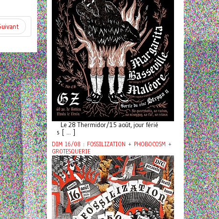
Suivant
Le 28 Thermidor/15 août, jour férié
s [ ... ]
DIM 16/08 : FOSSILIZATION + PHOBOCOSM +
GROTESQUERIE