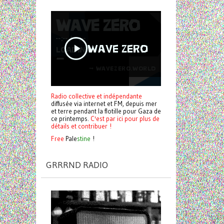
Radio collective et indépendante
diffusée via internet et FM, depuis mer
et terre pendant la flotille pour Gaza de
ce printemps.
C'est par ici pour plus de
détails et contribuer !
Free
Pale
stine
!
GRRRND RADIO