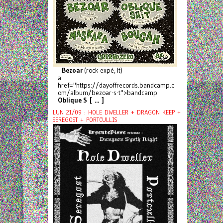
Bezoar
(rock expé, It)
a
href="https://dayoffrecords.bandcamp.c
om/album/bezoar-s-t">bandcamp
Oblique S [ ... ]
LUN 21/09 : HOLE DWELLER + DRAGON KEEP +
SEREGOST + PORTCULLIS