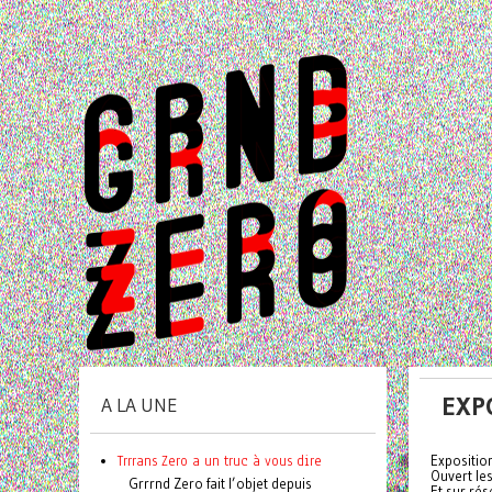
EXP
A LA UNE
Trrrans Zero a un truc à vous dire
Expositio
Ouvert le
Grrrnd Zero fait l’objet depuis
Et sur rése