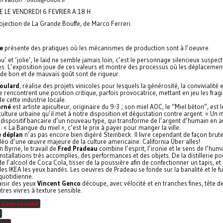
E LE VENDREDI 6 FEVRIER A 18 H
rojection de La Grande Bouffe, de Marco Ferreri.
e
présente des pratiques où les mécanismes de production sont à l’oeuvre.
u’ et ‘jolie’, le laid ne semble jamais loin, c’est le personnage silencieux suspec
es. L’exposition joue de ces valeurs et montre des processus où les déplacemen
t de bon et de mauvais goût sont de rigueur.
Boulard
, réalise des projets vinicoles pour lesquels la générosité, la convivialité e
 rencontrent une position critique, parfois provocatrice, mettant en jeu les fragil
e cette industrie locale.
arné
est artiste apiculteur, originaire du 9-3 ; son miel AOC, le “Miel béton”, est le
ulture urbaine qu’il met à notre disposition et dégustation contre argent. « Un 
 dispositif bancaire d’un nouveau type, qui transforme de l’argent d’humain en a
 : « La Banque du miel », c’est le prix à payer pour manger la ville.
 déplan
n’as pas encore bien digéré Steinbeck. Il livre cependant de façon brut
idéo d’une œuvre majeure de la culture americaine: California Über alles!
 Byrne, le travail de
Fred Pradeau
combine l’esprit, l’ironie et le sens de l’hum
nstallations très accomplies, des performances et des objets. De la distillerie po
e l’alcool de Coca Cola, tisser de la poussière afin de confectionner un tapis, e
s IKEA les yeux bandés. Les oeuvres de Pradeau se fonde sur la banalité et le fu
quotidienne.
aisir des yeux
Vincent Genco
découpe, avec vélocité et en tranches fines, tête d
tres vivres à texture sensible.
 Zero Gerland