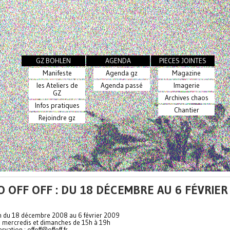
GZ BOHLEN
AGENDA
PIECES JOINTES
Manifeste
Agenda gz
Magazine
les Ateliers de
Agenda passé
Imagerie
GZ
Archives chaos
Infos pratiques
Chantier
Rejoindre gz
O OFF OFF : DU 18 DÉCEMBRE AU 6 FÉVRIER
n du 18 décembre 2008 au 6 février 2009
s mercredis et dimanches de 15h à 19h
rvation : offoff@offoff.fr