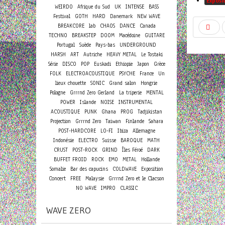
Exposi
WEIRDO
Afrique du Sud
UK
INTENSE
BASS
Festival
GOTH
HARD
Danemark
NEW WAVE
BREAKCORE
lab
CHAOS
DANCE
Canada
TECHNO
BREAKSTEP
DOOM
Macédoine
GUITARE
Portugal
Suède
Pays-bas
UNDERGROUND
HARSH
ART
Autriche
HEAVY METAL
Le Tostaki
Série
DISCO
POP
Euskadi
Ethiopie
Japon
Grèce
FOLK
ELECTROACOUSTIQUE
PSYCHE
France
Un
lieux chouette
SONIC
Grand salon
Hongrie
Pologne
Grrrnd Zero Gerland
La triperie
MENTAL
POWER
Islande
NOISE
INSTRUMENTAL
ACOUSTIQUE
PUNK
Ghana
PROG
Tadjikistan
Projection
Grrrnd Zero
Taiwan
Finlande
Sahara
POST-HARDCORE
LO-FI
Ibiza
Allemagne
Indonésie
ELECTRO
Suisse
BAROQUE
MATH
CRUST
POST-ROCK
GRIND
Îles Féroé
DARK
BUFFET FROID
ROCK
EMO
METAL
Hollande
Somalie
Bar des capucins
COLDWAVE
Exposition
Concert
FREE
Malaysie
Grrrnd Zero et le Clacson
NO WAVE
IMPRO
CLASSIC
WAVE ZERO