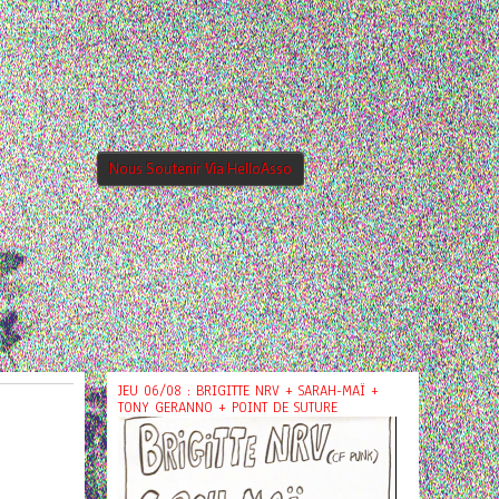
Nous Soutenir Via HelloAsso
JEU 06/08 : BRIGITTE NRV + SARAH-MAÏ +
TONY GERANNO + POINT DE SUTURE