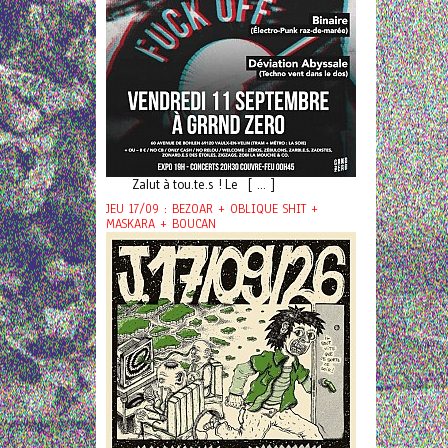
Zalut à tou.te.s ! Le [ ... ]
JEU 17/09 : BEZOAR + OBLIQUE SHIT +
MASKARA + BOUCAN