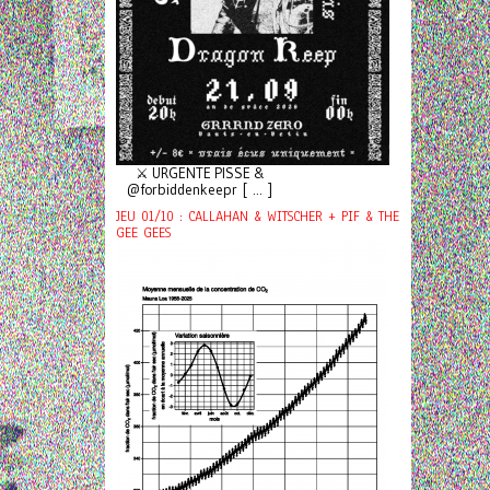
⚔️ URGENTE PISSE &
@forbiddenkeepr [ ... ]
JEU 01/10 : CALLAHAN & WITSCHER + PIF & THE
GEE GEES