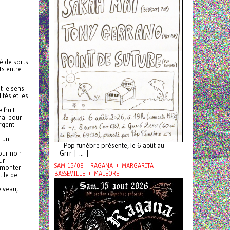
té de sorts
ts entre
t le sens
ités et les
 fruit
mal pour
rgent
e un
Pop funèbre présente, le 6 août au
our noir
Grrr [ ... ]
ur
SAM 15/08 : RAGANA + MARGARITA +
t monter
BASSEVILLE + MALÉORE
tile de
e veau,