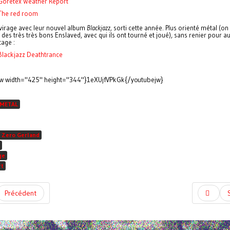
 Goretex Weather Report
 The red room
irage avec leur nouvel album
Blackjazz,
sorti cette année. Plus orienté métal (on
e des très très bons Enslaved, avec qui ils ont tourné et joué), sans renier pour au
tage :
 Blackjazz Deathtrance
jw width="425" height="344"}1eXUjfVPkGk{/youtubejw}
 METAL
 Zero Gerland
ge
rt
Précédent