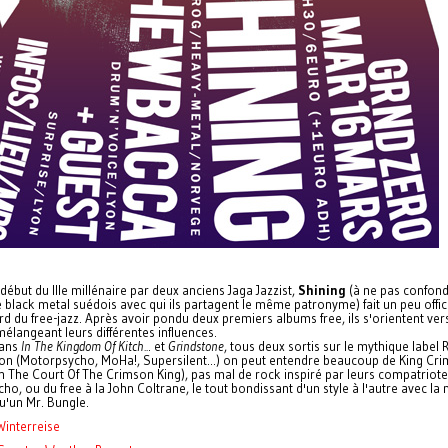
ébut du IIIe millénaire par deux anciens Jaga Jazzist,
Shining
(à ne pas confond
black metal suédois avec qui ils partagent le même patronyme) fait un peu office
rd du free-jazz. Après avoir pondu deux premiers albums free, ils s'orientent ver
élangeant leurs différentes influences.
dans
In The Kingdom Of Kitch..
. et
Grindstone
, tous deux sortis sur le mythique label
 (Motorpsycho, MoHa!, Supersilent...)
on peut entendre beaucoup de King Cr
In The Court Of The Crimson King), pas mal de rock inspiré par leurs compatriot
o, ou du free à la John Coltrane, le tout bondissant d'un style à l'autre avec l
u'un Mr. Bungle.
Winterreise