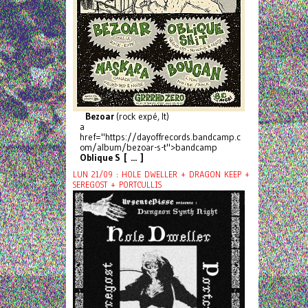
Bezoar
(rock expé, It)
a
href="https://dayoffrecords.bandcamp.c
om/album/bezoar-s-t">bandcamp
Oblique S [ ... ]
LUN 21/09 : HOLE DWELLER + DRAGON KEEP +
SEREGOST + PORTCULLIS