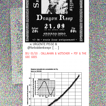
⚔️ URGENTE PISSE &
@forbiddenkeepr [ ... ]
JEU 01/10 : CALLAHAN & WITSCHER + PIF & THE
GEE GEES