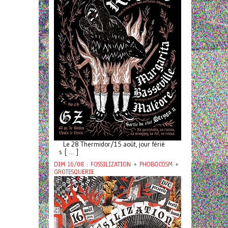
Le 28 Thermidor/15 août, jour férié
s [ ... ]
DIM 16/08 : FOSSILIZATION + PHOBOCOSM +
GROTESQUERIE