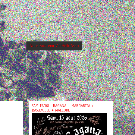
Nous Soutenir Via HelloAsso
SAM 15/08 : RAGANA + MARGARITA +
BASSEVILLE + MALÉORE