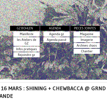
GZ BOHLEN
AGENDA
PIECES JOINTES
Manifeste
Agenda gz
Magazine
les Ateliers de
Agenda passé
Imagerie
GZ
Archives chaos
Infos pratiques
Chantier
Rejoindre gz
 16 MARS : SHINING + CHEWBACCA @ GRND
ANDE