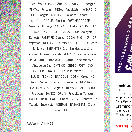
Îles Féroé
CHAOS
Série
ACOUSTIQUE
Espagne
MENTAL
Portugal
METAL
Tadjikistan
ANARCHO
LO-FI
Hongrie
AMBIANT
Hollande
Sahara
FOLK
Autriche
INDUS
Soutien
POST-HARDCORE
Le
Periscope
Norvège
ABSTRACT
Italie
ROCKABILLY
JAZZ
PSYCHE
SURF
CRUST
POP
Malaysie
Ethiopie
FANFARE
Israel
DOOM
Mp3
HIP HOP
Projection
GUITARE
La triperie
POST-ROCK
Vidéo
Finlande
BREAKSTEP
lab
Bar des capucins
Russie
Taiwan
Islande
PUNK
Grrrnd Zero Vaise
POST-PUNK
BREAKCORE
SONIC
Kraspek Mysik
Afrique du Sud
INTENSE
INDIE
POST
EMO
HARDCORE
GARAGE
Nouvelle-Zélande
ETHNO
BLUES
TECHNO
BAROQUE
GOTH
Grèce
NO
WAVE
Somalie
France
Numérique
NEW WAVE
Fondé au d
INSTRUMENTAL
Belgique
HEAVY METAL
IMPRO
groupe de 
Pays-bas
DANCE
DRUM
République Tchèque
petit cana
musique m
Concert
AVANT-GARDE
DARK
Ghana
NOISE
Le
En effet, 
Tostaki
Indonésie
MINIMAL
BREAKBEAT
Grand
Grammofon
(période 
salon
EXPE
Motorpsych
habileté q
WAVE ZERO
Shining - 