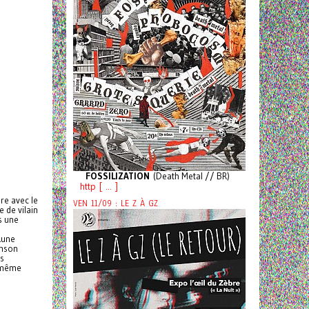
FOSSILIZATION
(Death Metal // BR)
http [ ... ]
re avec le
VEN 11/09 : LE Z À GZ
 de vilain
s une
 Rune
imson
es
a même