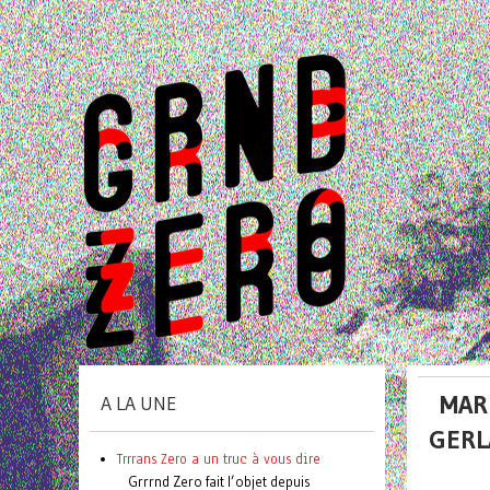
MAR
A LA UNE
GERL
Trrrans Zero a un truc à vous dire
Grrrnd Zero fait l’objet depuis