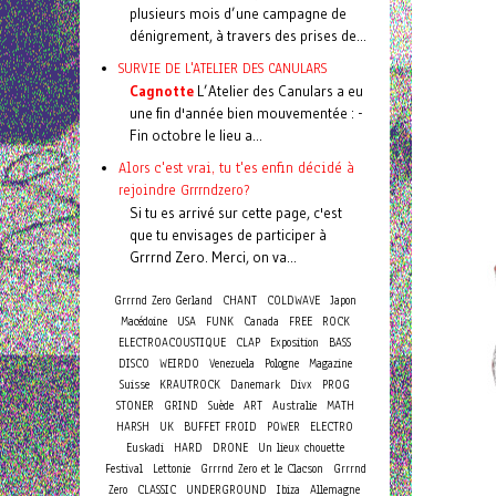
plusieurs mois d’une campagne de
dénigrement, à travers des prises de...
SURVIE DE L'ATELIER DES CANULARS
Cagnotte
L’Atelier des Canulars a eu
une fin d'année bien mouvementée : -
Fin octobre le lieu a...
Alors c'est vrai, tu t'es enfin décidé à
rejoindre Grrrndzero?
Si tu es arrivé sur cette page, c'est
que tu envisages de participer à
Grrrnd Zero. Merci, on va...
Grrrnd Zero Gerland
CHANT
COLDWAVE
Japon
Macédoine
USA
FUNK
Canada
FREE
ROCK
ELECTROACOUSTIQUE
CLAP
Exposition
BASS
DISCO
WEIRDO
Venezuela
Pologne
Magazine
Suisse
KRAUTROCK
Danemark
Divx
PROG
STONER
GRIND
Suède
ART
Australie
MATH
HARSH
UK
BUFFET FROID
POWER
ELECTRO
Euskadi
HARD
DRONE
Un lieux chouette
Festival
Lettonie
Grrrnd Zero et le Clacson
Grrrnd
Zero
CLASSIC
UNDERGROUND
Ibiza
Allemagne