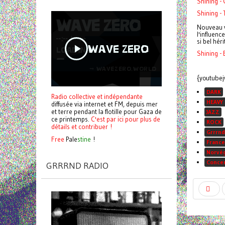
Shining -
Shining -
Nouveau v
l'influenc
si bel héri
Shining -
{youtube
DARK
Radio collective et indépendante
HEAVY
diffusée via internet et FM, depuis mer
et terre pendant la flotille pour Gaza de
JAZZ
ce printemps.
C'est par ici pour plus de
ROCK
détails et contribuer !
Grrrnd
Free
Pale
stine
!
France
Norvè
Conce
GRRRND RADIO