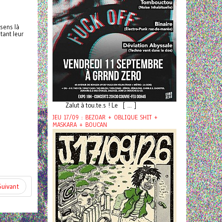
 sens là
tant leur
Zalut à tou.te.s ! Le [ ... ]
JEU 17/09 : BEZOAR + OBLIQUE SHIT +
MASKARA + BOUCAN
Suivant