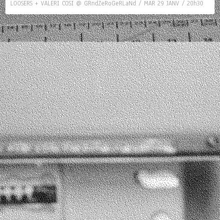
LOOSERS + VALERI COSI @ GRndZeRoGeRLaNd / MAR 29 JANV / 20h30