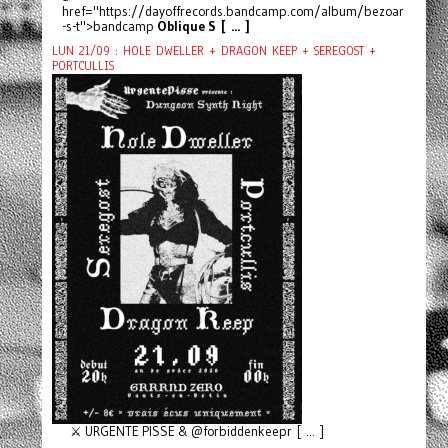
href="https://dayoffrecords.bandcamp.com/album/bezoar
-s-t">bandcamp
Oblique S [ ... ]
LUN 21/09 : HOLE DWELLER + DRAGON KEEP + SEREGOST +
PORTCULLIS
⚔️ URGENTE PISSE & @forbiddenkeepr [ ... ]