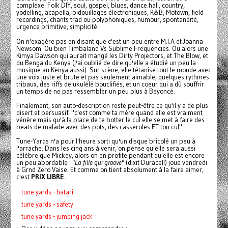
complexe. Folk DIY, soul, gospel, blues, dance hall, country,
yodelling, acapella, bidouillages électroniques, R&B, Motown, field
recordings, chants trad ou polyphoniques, humour, spontanéité,
urgence primitive, simplicité.
On n'exagère pas en disant que c'est un peu entre M.I.A et Joanna
Newsom. Ou bien Timbaland Vs Sublime Frequencies. Ou alors une
Kimya Dawson qui aurait mangé les Dirty Projectors, et The Blow, et
du Benga du Kenya (j'ai oublié de dire qu'elle a étudié un peu la
musique au Kenya aussi). Sur scène, elle tétanise tout le monde avec
une voix juste et brute et pas seulement aimable, quelques rythmes
tribaux, des riffs de ukulélé bouclifiés, et un coeur qui a dû souffrir
un temps de ne pas ressembler un peu plus à Beyoncé.
Finalement, son auto-description reste peut-être ce qu'il y a de plus
disert et persuasif: "c'est comme ta mère quand elle est vraiment
vénère mais qu'à la place de te botter le cul elle se met à faire des
beats de malade avec des pots, des casseroles ET ton cul".
Tune-Yards n'a pour l'heure sorti qu'un disque bricolé un peu à
l'arrache. Dans les cinq ans à venir, on pense qu'elle sera aussi
célèbre que Mickey, alors on en profite pendant qu'elle est encore
un peu abordable :
"La fille qui groove"
(dixit Duracell) joue vendredi
à Grnd Zero Vaise. Et comme on tient absolument à la faire aimer,
c'est
PRIX LIBRE
.
tune yards - hatari
tune yards - safety
tune yards - jumping jack