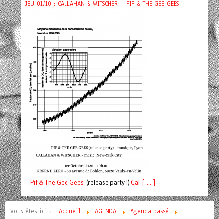
JEU 01/10 : CALLAHAN & WITSCHER + PIF & THE GEE GEES
Pif
& The Gee Gees
(release party !)
C
a
l [ ... ]
Vous êtes ici :
Accueil
AGENDA
Agenda passé