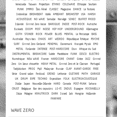
Venezuela
Taiwan
Projection
ETHNO
COLDWAVE
Ethiopie
Soutien
PUNK
IMPRO
Îles Féroé
CLASSIC
Magazine
DANCE
Le Tostaki
Indonésie
BREAKBEAT
Vidéo
AMBIANT
BREAKSTEP
USA
HARSH
ACOUSTIQUE
NO WAVE
Somalie
Norvège
SONIC
BUFFET FROID
Islande
Grrrnd Zero Vaise
BAROQUE
INDIE
POST-ROCK
Autriche
Euskadi
DOOM
POST
NOISE
HIP HOP
UNDERGROUND
Allemagne
GOTH
STONER
ROCK
POWER
BLUES
MENTAL
Le Periscope
BASS
Australie
Pays-bas
CHAOS
ART
WEIRDO
République Tchèque
PSYCHE
SURF
Grrrnd Zero Gerland
MINIMAL
Danemark
Kraspek Mysik
EMO
METAL
Finlande
INTENSE
POST-HARDCORE
Divx
Afrique du Sud
INSTRUMENTAL
BREAKCORE
Suède
Macédoine
FUNK
DISCO
ELECTRO
Numérique
NEW WAVE
France
HARDCORE
CHANT
Grèce
JAZZ
Grrrnd
Zero
Un lieux chouette
HEAVY METAL
Grrrnd Zero et le Clacson
Portugal
Tadjikistan
PROG
Mp3
Malaysie
Russie
CLAP
AVANT-GARDE
FREE
Série
Grand salon
Festival
GRIND
Lettonie
GUITARE
MATH
GARAGE
UK
DRUM
EXPE
TECHNO
Exposition
FOLK
ELECTROACOUSTIQUE
Italie
Japon
Nouvelle-Zélande
HARD
Canada
POST-PUNK
Sahara
CRUST
Belgique
Bar des capucins
LO-FI
INDUS
Espagne
ROCKABILLY
Ibiza
Pologne
KRAUTROCK
DARK
Israel
lab
Hongrie
Hollande
FANFARE
WAVE ZERO