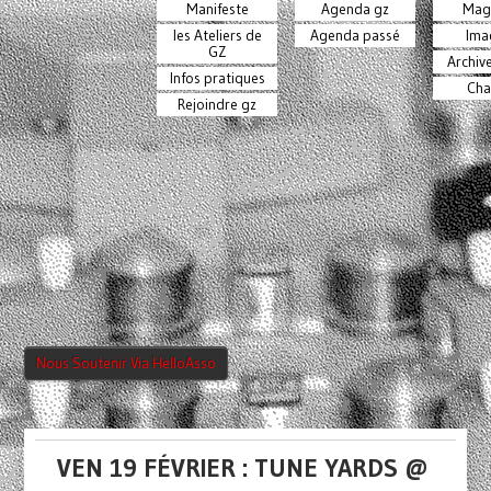
Manifeste
Agenda gz
Mag
les Ateliers de
Agenda passé
Ima
GZ
Archiv
Infos pratiques
Cha
Rejoindre gz
Nous Soutenir Via HelloAsso
VEN 19 FÉVRIER : TUNE YARDS @