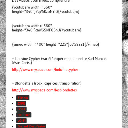
Des vidéos pour mieux comprendre :
{youtubejw width="560"
height="340"}YqV5KzbNYIQ{/youtubejw}
{youtubejw width="560"
height="340"}taW6SMF8SnU{/youtubejw}
{vimeo width="400" height="225"}6759331{/vimeo}
+ Ludivine Cypher (variété expérimentale entre Karl Marx et
Jésus Christ)
http://www.myspace.com/ludivinecypher
+ Blondette's (rock, caprices, transpiration)
http://www.myspace.com/lesblondettes
ETHNO
EXPE
FOLK
HIP HOP
LO-FI
Grrrnd Zero Vaise