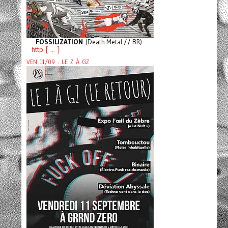
FOSSILIZATION
(Death Metal // BR)
http [ ... ]
VEN 11/09 : LE Z À GZ