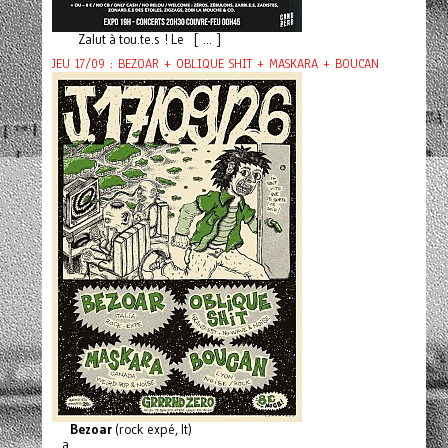
Zalut à tou.te.s ! Le [ ... ]
JEU 17/09 : BEZOAR + OBLIQUE SHIT + MASKARA + BOUCAN
Bezoar
(rock expé, It)
a