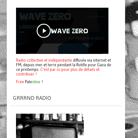
Radio collective et indépendante
diffusée via internet et
FM, depuis mer et terre pendant la flotille pour Gaza de
ce printemps.
C'est par ici pour plus de détails et
contribuer !
Free
Pale
stine
!
GRRRND RADIO