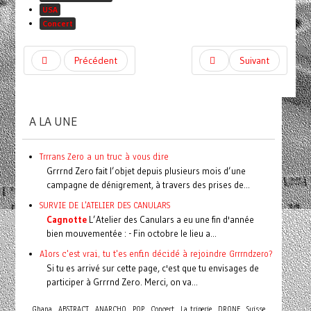
USA
Concert
Précédent
Suivant
A LA UNE
Trrrans Zero a un truc à vous dire
Grrrnd Zero fait l’objet depuis plusieurs mois d’une
campagne de dénigrement, à travers des prises de...
SURVIE DE L'ATELIER DES CANULARS
Cagnotte
L’Atelier des Canulars a eu une fin d'année
bien mouvementée : - Fin octobre le lieu a...
Alors c'est vrai, tu t'es enfin décidé à rejoindre Grrrndzero?
Si tu es arrivé sur cette page, c'est que tu envisages de
participer à Grrrnd Zero. Merci, on va...
Concert
Ghana
ABSTRACT
ANARCHO
POP
La triperie
DRONE
Suisse