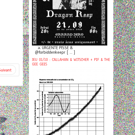
⚔️ URGENTE PISSE &
@forbiddenkeepr [ ... ]
JEU 01/10 : CALLAHAN & WITSCHER + PIF & THE
GEE GEES
Suivant