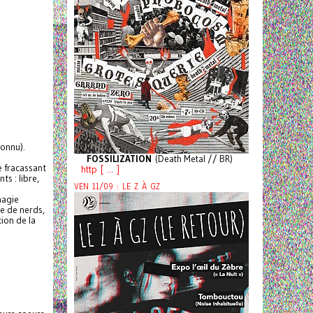
connu).
FOSSILIZATION
(Death Metal // BR)
 fracassant
http [ ... ]
ts : libre,
VEN 11/09 : LE Z À GZ
magie
e de nerds,
ion de la