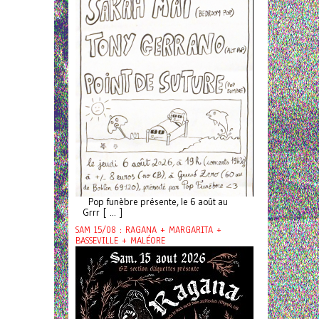
Pop funèbre présente, le 6 août au
Grrr [ ... ]
SAM 15/08 : RAGANA + MARGARITA +
BASSEVILLE + MALÉORE