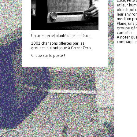
Luke, Pete
et leur hum
oldschool d
leur enviro
medium préc
Plane, une 
groupe géné
contrées.
Un arc-en-ciel planté dans le béton.
A noter que
compagnie 
1001 chansons offertes par les
groupes qui ont joué à GrrrndZero.
Clique sur le poste !