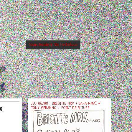
Nous Soutenir Via HelloAsso
JEU 06/08 : BRIGITTE NRV + SARAH-MAÏ +
X
TONY GERANNO + POINT DE SUTURE