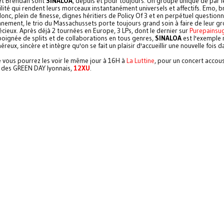
 et Brendan sont
SINALOA
, depuis et pour toujours. Un groupe unique de par l
ilité qui rendent leurs morceaux instantanément universels et affectifs. Emo, 
onc, plein de finesse, dignes héritiers de Policy Of 3 et en perpétuel questio
nnement, le trio du Massachussets porte toujours grand soin à faire de leur g
ieux. Après déjà 2 tournées en Europe, 3 LPs, dont le dernier sur
Purepainsu
poignée de splits et de collaborations en tous genres,
SINALOA
est l'exemple
reux, sincère et intègre qu'on se fait un plaisir d'accueillir une nouvelle fois 
 vous pourrez les voir le même jour à 16H à
La Luttine
, pour un concert accou
des GREEN DAY lyonnais,
12XU
.