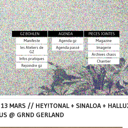
GZ BOHLEN
AGENDA
PIECES JOINTES
Manifeste
Agenda gz
Magazine
les Ateliers de
Agenda passé
Imagerie
GZ
Archives chaos
Infos pratiques
Chantier
Rejoindre gz
 13 MARS // HEY!TONAL + SINALOA + HALLU
US @ GRND GERLAND