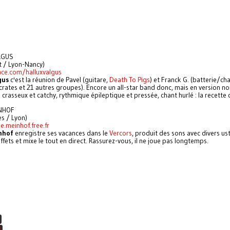
LGUS
t / Lyon-Nancy)
ce.com/halluxvalgus
gus
c'est la réunion de Pavel (guitare,
Death To Pigs
) et Franck G. (batterie/ch
crates et 21 autres groupes). Encore un all-star band donc, mais en version no
ffs crasseux et catchy, rythmique épileptique et pressée, chant hurlé : la recette
INHOF
s / Lyon)
ke.meinhof.free.fr
nhof
enregistre ses vacances dans le
Vercors
, produit des sons avec divers ust
ffets et mixe le tout en direct. Rassurez-vous, il ne joue pas longtemps.
E