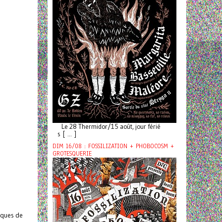
Le 28 Thermidor/15 août, jour férié
s [ ... ]
DIM 16/08 : FOSSILIZATION + PHOBOCOSM +
GROTESQUERIE
iques de