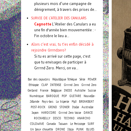
plusieurs mois d’une campagne de
dénigrement, à travers des prises de...
SURVIE DE L'ATELIER DES CANULARS
Cagnotte
L’Atelier des Canulars a eu
une fin d'année bien mouvementée : -
Fin octobre le lieu a...
Alors c'est vrai, tu t'es enfin décidé à
rejoindre Grrrndzero?
Si tu es arrivé sur cette page, c'est
que tu envisages de participer à
Grrrnd Zero. Merci, on va...
Bar des capucins
République Tchèque
Série
POWER
Ethiopie
CLAP
INTENSE
Grrrnd Zero
Grrrnd Zero
Gerland
France
Belgique
INDIE
Autriche
Suisse
Numérique
BAROQUE
POP
GUITARE
Nouvelle-
Zélande
Pays-bas
La triperie
Mp3
BREAKBEAT
POST-ROCK
GRIND
STONER
Italie
Australie
Japon
HARDCORE
Grrrnd Zero Vaise
DANCE
ROCKABILLY
DISCO
TECHNO
ANARCHO
COLDWAVE
Canada
Taiwan
Le Periscope
SURF
Un lieux chouette
DRONE
Ibiza
PUNK
BLUES