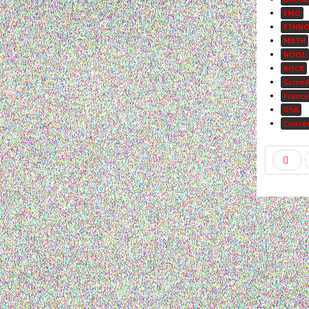
EMO
ETHN
MATH
NOISE
ROCK
Grrrnd
France
USA
Conce