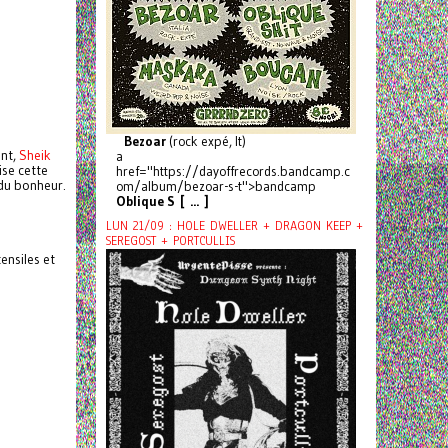
Bezoar
(rock expé, It)
ant,
Sheik
a
ise cette
href="https://dayoffrecords.bandcamp.c
 du bonheur.
om/album/bezoar-s-t">bandcamp
Oblique S [ ... ]
LUN 21/09 : HOLE DWELLER + DRAGON KEEP +
SEREGOST + PORTCULLIS
ensiles et