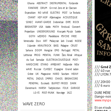
Ghana
ABSTRACT
INSTRUMENTAL
Finlande
FANFARE
DRUM
Grrrnd Zero et le Clacson
Exposition
NO WAVE
ELECTRO
POST
Le Tostaki
CHANT
HIP HOP
Allemagne
ACOUSTIQUE
SONIC
AVANT-GARDE
Indonésie
EXPE
ROCK
Concert
BREAKSTEP
USA
Vidéo
MATH
Festival
Projection
UNDERGROUND
Kraspek Mysik
Suède
GOTH
WEIRDO
Macédoine
PSYCHE
FREE
Venezuela
Divx
ART
Malaysie
lab
Israel
NOISE
Islande
KRAUTROCK
BASS
Pologne
CRUST
Sahara
DOOM
Hongrie
EMO
Portugal
METAL
Lettonie
PROG
MENTAL
FUNK
Îles Féroé
Afrique
du Sud
Somalie
ELECTROACOUSTIQUE
POST-
HARDCORE
ETHNO
AMBIANT
Hollande
NEW
///
Grnd 
WAVE
Russie
CLASSIC
Espagne
Grand salon
/// 40 rue
Grèce
UK
Magazine
HARD
Soutien
HEAVY
/// LYON 7
METAL
INDUS
IMPRO
CHAOS
BREAKCORE
/// 20H30
MINIMAL
Euskadi
BUFFET FROID
DARK
/// 6 euro
Danemark
HARSH
Tadjikistan
FOLK
GARAGE
DURE MÈRE
LO-FI
POST-PUNK
Norvège
JAZZ
(tango-noise
www.myspa
WAVE ZERO
Et on n'oub