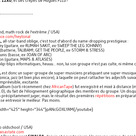
t
12XU
, et des crêpes de Hugues Pzzzl !
----------------------
and, math-rock de l'extrême / USA)
ce.com/heytonal
L
, all-star-band oblige, c'est tout d'abord du name-dropping prestigieux :
ey (guitare, ex-RUMAH SAKIT, ex-SWEEP THE LEG JOHNNY)
 (batterie, TALIBAM!, GET THE PEOPLE, ex-STORM & STRESS)
unis (basse, ex-JOAN OF ARC)
on (guitare, MAPS & ATLASES)
(blip-blips informatiques, heuuu... non, lui son groupe n'est pas culte, ni même 
L
est donc un super-groupe de super-musiciens pratiquant une super-musique
onica, jazz (et bien plus encore), à laquelle on peut rattacher les adjectifs suivan
imprévisible, excitante.
 album (sorti récemment chez
AfricanTape
) fut enregistré et mixé à distance (
2.0), du fait de l'éloignement géographique des membres du groupe. Un disqu
 précipitamment juger, mais le résultat des premières
répétitions
en préparat
sse entrevoir le meilleur. Pas moins.
width="425" height="344"}pANcGOXLYAM{/youtube}
o oldschool / USA)
aisastate.com