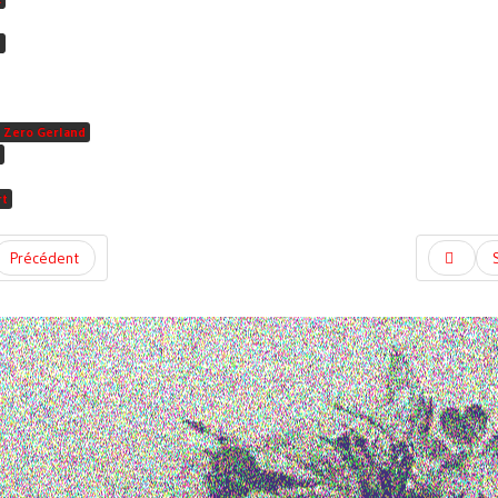
O
 Zero Gerland
rt
Précédent