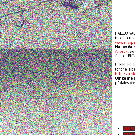
HALLUX VA
(noise-crus
www.myspa
Hallux Val
Anorak
, So
fois-ci. Ri
ULRIKE ME
(drone-alpe
http://ulri
Ulrike mei
pédales d'e
CRUST
DRON