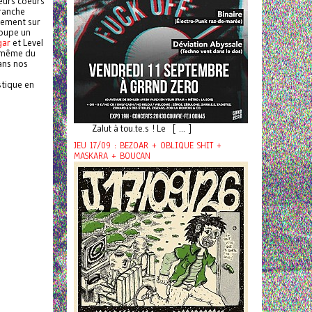
eurs coeurs
branche
nnement sur
roupe un
gar
et Level
 même du
dans nos
stique en
Zalut à tou.te.s ! Le [ ... ]
JEU 17/09 : BEZOAR + OBLIQUE SHIT +
MASKARA + BOUCAN