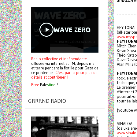
SINALOA
e
-------------
HEY!TONAL
(all-star b
www.myspa
HEY!TONA
Mitch Chen
Kevin Shea
Théo Katso
Radio collective et indépendante
Dave Davis
diffusée via internet et FM, depuis mer
Alan Mills 
et terre pendant la flotille pour Gaza de
ce printemps.
C'est par ici pour plus de
HEY!TONA
détails et contribuer !
rock, electr
technique, 
Free
Pale
stine
!
Le premier
d'internet 
pourrait-on
GRRRND RADIO
tournée lai
{youtube 
SINALOA
(deluxe em
www.sinalo