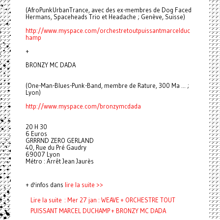
(AfroPunkUrbanTrance, avec des ex-membres de Dog Faced
Hermans, Spaceheads Trio et Headache ; Genève, Suisse)
http://www.myspace.com/
orchestretoutpuissantmarcelduc
hamp
+
BRONZY MC DADA
(One-Man-Blues-Punk-Band, membre de Rature, 300 Ma ... ;
Lyon)
http://www.myspace.com/
bronzymcdada
20 H 30
6 Euros
GRRRND ZERO GERLAND
40, Rue du Pré Gaudry
69007 Lyon
Métro : Arrêt Jean Jaurès
+ d'infos dans
lire la suite >>
Lire la suite : Mer 27 jan : WEAVE + ORCHESTRE TOUT
PUISSANT MARCEL DUCHAMP + BRONZY MC DADA