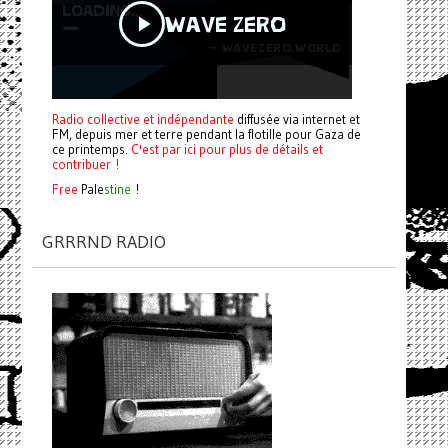
Radio collective et indépendante
diffusée via internet et
FM, depuis mer et terre pendant la flotille pour Gaza de
ce printemps.
C'est par ici pour plus de détails et
contribuer !
Free
Pale
stine
!
GRRRND RADIO