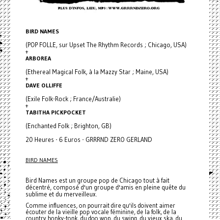
BIRD NAMES
(POP FOLLE, sur Upset The Rhythm Records ; Chicago, USA)
+
ARBOREA
(Ethereal Magical Folk, à la Mazzy Star ; Maine, USA)
+
DAVE OLLIFFE
(Exile Folk-Rock ; France/Australie)
+
TABITHA PICKPOCKET
(Enchanted Folk ; Brighton, GB)
20 Heures - 6 Euros - GRRRND ZERO GERLAND
BIRD NAMES
Bird Names est un groupe pop de Chicago tout à fait
décentré, composé d'un groupe d'amis en pleine quête du
sublime et du merveilleux.
Comme influences, on pourrait dire qu'ils doivent aimer
écouter de la vieille pop vocale féminine, de la folk, de la
country honky-tonk, du doo wop, du swing, du vieux ska, du