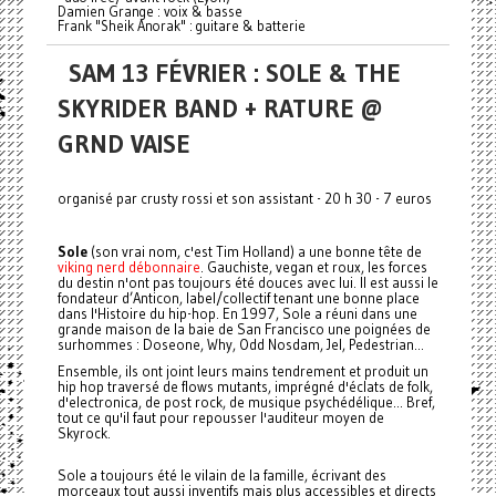
Damien Grange : voix & basse
Frank "Sheik Anorak" : guitare & batterie
SAM 13 FÉVRIER : SOLE & THE
SKYRIDER BAND + RATURE @
GRND VAISE
organisé par crusty rossi et son assistant - 20 h 30 - 7 euros
Sole
(son vrai nom, c'est Tim Holland) a une bonne tête de
viking nerd débonnaire
. Gauchiste, vegan et roux, les forces
du destin n'ont pas toujours été douces avec lui. Il est aussi le
fondateur d’Anticon, label/collectif tenant une bonne place
dans l'Histoire du hip-hop. En 1997, Sole a réuni dans une
grande maison de la baie de San Francisco une poignées de
surhommes : Doseone, Why, Odd Nosdam, Jel, Pedestrian...
Ensemble, ils ont joint leurs mains tendrement et produit un
hip hop traversé de flows mutants, imprégné d'éclats de folk,
d'electronica, de post rock, de musique psychédélique... Bref,
tout ce qu'il faut pour repousser l'auditeur moyen de
Skyrock.
Sole a toujours été le vilain de la famille, écrivant des
morceaux tout aussi inventifs mais plus accessibles et directs