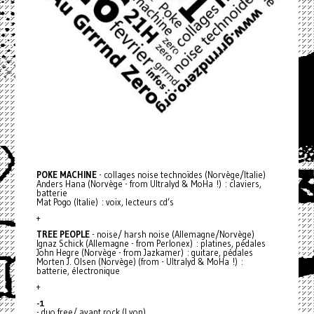
POKE
MACHINE
- collages noise technoïdes (Norvège/Italie)
Anders Hana (Norvège - from Ultralyd & MoHa !) : claviers,
batterie
Mat Pogo (Italie) : voix, lecteurs cd’s
+
TREE
PEOPLE
- noise/ harsh noise (Allemagne/Norvège)
Ignaz Schick (Allemagne - from Perlonex) : platines, pédales
John Hegre (Norvège - from Jazkamer) : guitare, pédales
Morten J. Olsen (Norvège) (from - Ultralyd & MoHa !) :
batterie, électronique
+
-1
- duo free/ avant rock (Lyon)