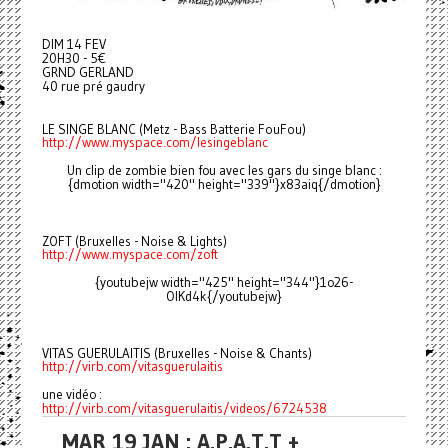
DIM 14 FEV
20H30 - 5€
GRND GERLAND
40 rue pré gaudry
LE SINGE BLANC (Metz - Bass Batterie FouFou)
http://www.myspace.com/lesingeblanc
Un clip de zombie bien fou avec les gars du singe blanc :
{dmotion width="420" height="339"}x83aiq{/dmotion}
ZOFT (Bruxelles - Noise & Lights)
http://www.myspace.com/zoft
{youtubejw width="425" height="344"}1o26-
OlKd4k{/youtubejw}
VITAS GUERULAITIS (Bruxelles - Noise & Chants)
http://virb.com/vitasguerulaitis
une vidéo :
http://virb.com/vitasguerulaitis/videos/6724538
MAR 19 JAN : A.P.A.T.T +