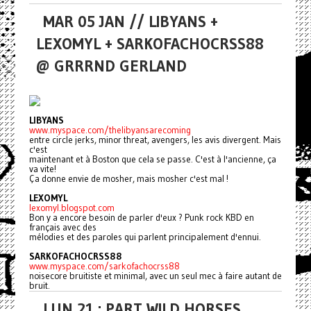
MAR 05 JAN // LIBYANS +
LEXOMYL + SARKOFACHOCRSS88
@ GRRRND GERLAND
LIBYANS
www.myspace.com/thelibyansarecoming
entre circle jerks, minor threat, avengers, les avis divergent. Mais
c'est
maintenant et à Boston que cela se passe. C'est à l'ancienne, ça
va vite!
Ça donne envie de mosher, mais mosher c'est mal !
LEXOMYL
lexomyl.blogspot.com
Bon y a encore besoin de parler d'eux ? Punk rock KBD en
français avec des
mélodies et des paroles qui parlent principalement d'ennui.
SARKOFACHOCRSS88
www.myspace.com/sarkofachocrss88
noisecore bruitiste et minimal, avec un seul mec à faire autant de
bruit.
LUN 21 : PART WILD HORSES