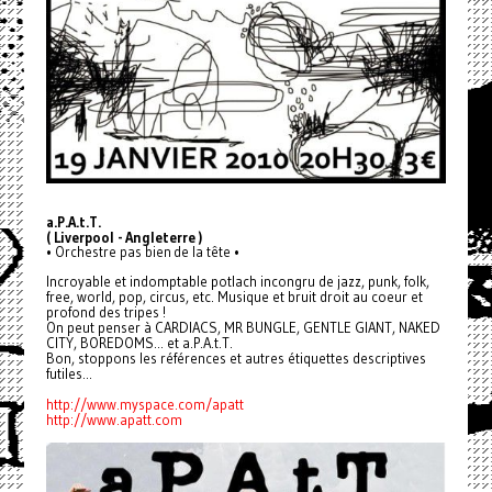
a.P.A.t.T.
( Liverpool - Angleterre )
• Orchestre pas bien de la tête •
Incroyable et indomptable potlach incongru de jazz, punk, folk,
free, world, pop, circus, etc. Musique et bruit droit au coeur et
profond des tripes !
On peut penser à CARDIACS, MR BUNGLE, GENTLE GIANT, NAKED
CITY, BOREDOMS... et a.P.A.t.T.
Bon, stoppons les références et autres étiquettes descriptives
futiles...
http://www.myspace.com/apatt
http://www.apatt.com