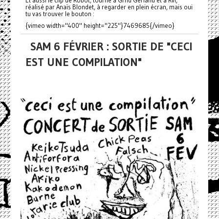
réalisé par Anaïs Blondet, à regarder en plein écran, mais oui
tu vas trouver le bouton :
{vimeo width="400" height="225"}7469685{/vimeo}
SAM 6 FÉVRIER : SORTIE DE "CECI
EST UNE COMPILATION"