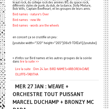
kraut rock, du college rock des années 80, du space rock,
différents styles de punk, du dub, de la dance, Dolly Mixture,
Bob Wills, Captain Beefheart, et les groupes de leurs amis.
Bird names - nature's Over
Bird names - new life
Bird names - words are the wheels
en concert ça se crustifie un peu :
{youtube width="320" height="265"}06v9-TDfZaY{/youtube}
+ d'infos sur Bird names et les autres groupes de la soirée
dans
lire la suite >>
Lire la suite : Dim 24 Jan: BIRD NAMES+ARBOREA+DAVE
OLLIFFE+TABITHA
MER 27 JAN : WEAVE +
ORCHESTRE TOUT PUISSANT
MARCEL DUCHAMP + BRONZY MC