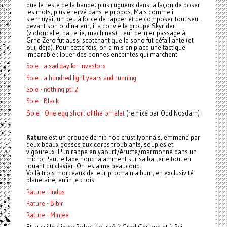
que le reste de la bande; plus rugueux dans la façon de poser
les mots, plus énervé dans le propos. Mais comme il
s'ennuyait un peu à force de rapper et de composer tout seul
devant son ordinateur, il a convié le groupe Skyrider
(violoncelle, batterie, machines). Leur dernier passage à
Grnd Zero fut aussi scotchant que la sono fut défaillante (et
oui, déjà). Pour cette fois, on a mis en place une tactique
imparable : louer des bonnes enceintes qui marchent.
Sole - a sad day for investors
Sole - a hundred light years and running
Sole - nothing pt. 2
Sole - Black
Sole - One egg short of the omelet
(remixé par Odd Nosdam)
Rature
est un groupe de hip hop crust lyonnais, emmené par
deux beaux gosses aux corps troublants, souples et
vigoureux. L'un rappe en yaourt/éructe/marmonne dans un
micro, l'autre tape nonchalamment sur sa batterie tout en
jouant du clavier. On les aime beaucoup.
Voilà trois morceaux de leur prochain album, en exclusivité
planétaire, enfin je crois.
Rature - Indus
Rature - Bibir
Rature - Minjee
Et aussi le clip de Robot, tourné à Grnd Gerland et à Rvi,