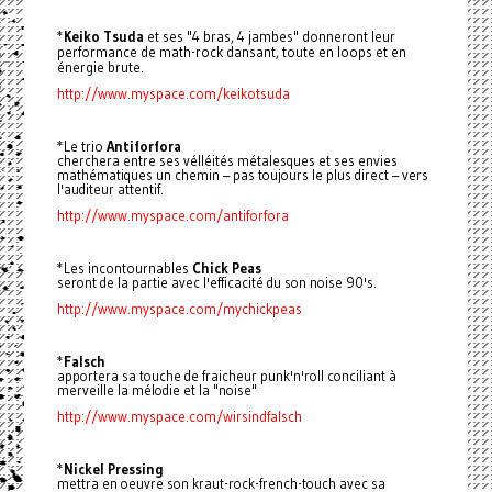
*
Keiko Tsuda
et ses "4 bras, 4 jambes" donneront leur
performance de math-rock dansant, toute en loops et en
énergie brute.
http://www.myspace.com/keikotsuda
*Le trio
Antiforfora
cherchera entre ses vélléités métalesques et ses envies
mathématiques un chemin – pas toujours le plus direct – vers
l'auditeur attentif.
http://www.myspace.com/antiforfora
*Les incontournables
Chick Peas
seront de la partie avec l'efficacité du son noise 90's.
http://www.myspace.com/mychickpeas
*
Falsch
apportera sa touche de fraicheur punk'n'roll conciliant à
merveille la mélodie et la "noise"
http://www.myspace.com/wirsindfalsch
*
Nickel Pressing
mettra en oeuvre son kraut-rock-french-touch avec sa