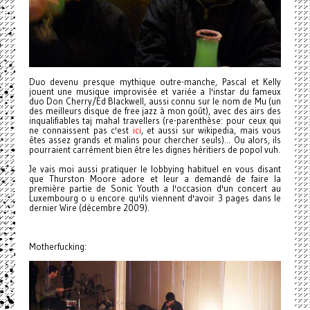
Duo devenu presque mythique outre-manche, Pascal et Kelly
jouent une musique improvisée et variée a l'instar du fameux
duo Don Cherry/Ed Blackwell, aussi connu sur le nom de Mu (un
des meilleurs disque de free jazz à mon goût), avec des airs des
inqualifiables taj mahal travellers (re-parenthèse: pour ceux qui
ne connaissent pas c'est
ici
, et aussi sur wikipedia, mais vous
êtes assez grands et malins pour chercher seuls)...
Ou alors, ils
pourraient carrément bien être les dignes héritiers de popol vuh.
Je vais moi aussi pratiquer le lobbying habituel en vous disant
que Thurston Moore adore et leur a demandé de faire la
première partie de Sonic Youth a l'occasion d'un concert au
Luxembourg o u encore qu'ils viennent d'avoir 3 pages dans le
dernier Wire (décembre 2009).
Motherfucking: