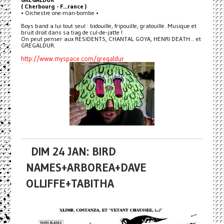
( Cherbourg - F...rance )
• Orchestre one-man-bombe •
Boys band a lui tout seul : bidouille, fripouille, gratouille. Musique et
bruit droit dans sa tiag de cul-de-jatte !
On peut penser aux RESIDENTS, CHANTAL GOYA, HENRI DEATH... et
GREGALDUR.
http://www.myspace.com/gregaldur
DIM 24 JAN: BIRD
NAMES+ARBOREA+DAVE
OLLIFFE+TABITHA