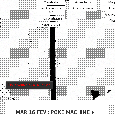
Manifeste
Agenda gz
Mag
les Ateliers de
Agenda passé
Ima
GZ
Archiv
Infos pratiques
Cha
Rejoindre gz
Nous Soutenir Via HelloAsso
MAR 16 FEV : POKE MACHINE +