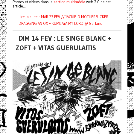
Photos et vidéos dans la
section multimédia
web 2.0 de cet
article...
Lire la suite : MAR 23 FEV // JACKIE-O MOTHERFUCKER +
DRAGGING AN OX + KUMBAYA MY LORD @ Gerland
DIM 14 FEV : LE SINGE BLANC +
ZOFT + VITAS GUERULAITIS