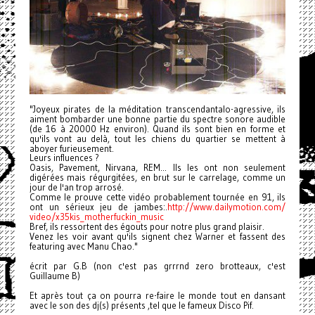
"Joyeux pirates de la méditation transcendantalo-agressive, ils
aiment bombarder une bonne partie du spectre sonore audible
(de 16 à 20000 Hz environ). Quand ils sont bien en forme et
qu'ils vont au delà, tout les chiens du quartier se mettent à
aboyer furieusement.
Leurs influences ?
Oasis, Pavement, Nirvana, REM... Ils les ont non seulement
digérées mais régurgitées, en brut sur le carrelage, comme un
jour de l'an trop arrosé.
Comme le prouve cette vidéo probablement tournée en 91, ils
ont un sérieux jeu de jambes:.
http://www.dailymotion.com/
video/x35kis_motherfuckin_
music
Bref, ils ressortent des égouts pour notre plus grand plaisir.
Venez les voir avant qu'ils signent chez Warner et fassent des
featuring avec Manu Chao."
écrit par G.B (non c'est pas grrrnd zero brotteaux, c'est
Guillaume B)
Et après tout ça on pourra re-faire le monde tout en dansant
avec le son des dj(s) présents ,tel que le fameux Disco Pif.