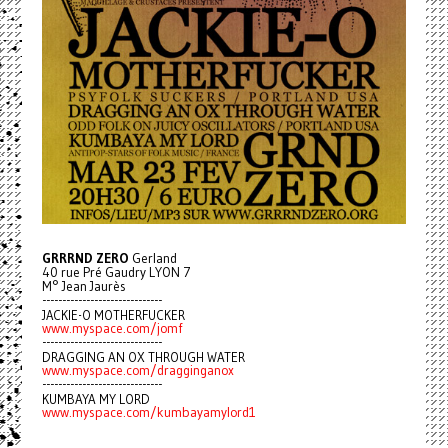
GRRRND ZERO
Gerland
40 rue Pré Gaudry LYON 7
M° Jean Jaurès
------------------------------
JACKIE-O MOTHERFUCKER
www.myspace.com/jomf
------------------------------
DRAGGING AN OX THROUGH WATER
www.myspace.com/dragginganox
------------------------------
KUMBAYA MY LORD
www.myspace.com/kumbayamylord1