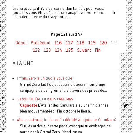
Bref si avec ça il n'y a personne...bin tant pis pour vous.
(ou alors vous êtes déja sur un canap' avec votre oncle en train
de mater la revue du crazy horse).
Page 121 sur 147
Début
Précédent
116
117
118
119
120
121
122
123
124
125
Suivant
Fin
A LA UNE
Trrrans Zero a un truc à vous dire
Grrrnd Zero fait l’objet depuis plusieurs mois d’une
campagne de dénigrement, à travers des prises de...
SURVIE DE L'ATELIER DES CANULARS
Cagnotte
L’Atelier des Canulars a eu une fin d'année
bien mouvementée : - Fin octobre le lieu a...
Alors c'est vrai, tu t'es enfin décidé à rejoindre Grrrndzero?
Si tu es arrivé sur cette page, c'est que tu envisages de
participer à Grrrnd Zero. Merci, on va...