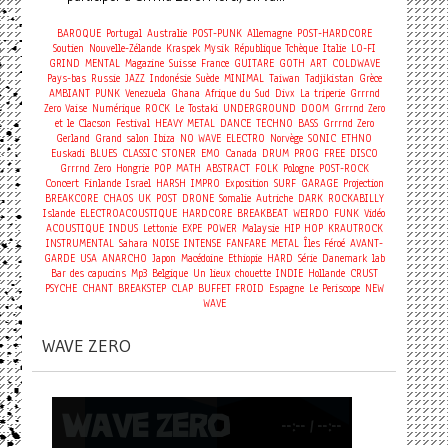
BAROQUE
Portugal
Australie
POST-PUNK
Allemagne
POST-HARDCORE
Soutien
Nouvelle-Zélande
Kraspek Mysik
République Tchèque
Italie
LO-FI
GRIND
MENTAL
Magazine
Suisse
France
GUITARE
GOTH
ART
COLDWAVE
Pays-bas
Russie
JAZZ
Indonésie
Suède
MINIMAL
Taiwan
Tadjikistan
Grèce
AMBIANT
PUNK
Venezuela
Ghana
Afrique du Sud
Divx
La triperie
Grrrnd
Zero Vaise
Numérique
ROCK
Le Tostaki
UNDERGROUND
DOOM
Grrrnd Zero
et le Clacson
Festival
HEAVY METAL
DANCE
TECHNO
BASS
Grrrnd Zero
Gerland
Grand salon
Ibiza
NO WAVE
ELECTRO
Norvège
SONIC
ETHNO
Euskadi
BLUES
CLASSIC
STONER
EMO
Canada
DRUM
PROG
FREE
DISCO
Grrrnd Zero
Hongrie
POP
MATH
ABSTRACT
FOLK
Pologne
POST-ROCK
Concert
Finlande
Israel
HARSH
IMPRO
Exposition
SURF
GARAGE
Projection
BREAKCORE
CHAOS
UK
POST
DRONE
Somalie
Autriche
DARK
ROCKABILLY
Islande
ELECTROACOUSTIQUE
HARDCORE
BREAKBEAT
WEIRDO
FUNK
Vidéo
ACOUSTIQUE
INDUS
Lettonie
EXPE
POWER
Malaysie
HIP HOP
KRAUTROCK
INSTRUMENTAL
Sahara
NOISE
INTENSE
FANFARE
METAL
Îles Féroé
AVANT-
GARDE
USA
ANARCHO
Japon
Macédoine
Ethiopie
HARD
Série
Danemark
lab
Bar des capucins
Mp3
Belgique
Un lieux chouette
INDIE
Hollande
CRUST
PSYCHE
CHANT
BREAKSTEP
CLAP
BUFFET FROID
Espagne
Le Periscope
NEW
WAVE
WAVE ZERO