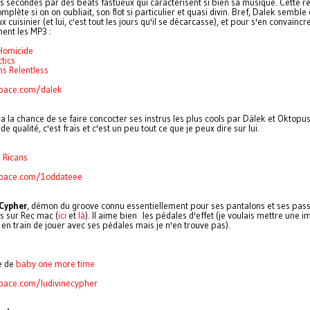
 secondés par des beats fastueux qui caractérisent si bien sa musique. Cette r
omplète si on on oubliait, son flot si particulier et quasi divin. Bref, Dalek semble
x cuisinier (et lui, c'est tout les jours qu'il se décarcasse), et pour s'en convaincr
ent les MP3 :
 Homicide
tics
s Relentless
ace.com/dalek
a la chance de se faire concocter ses instrus les plus cools par Dälek et Oktopu
de qualité, c'est frais et c'est un peu tout ce que je peux dire sur lui.
:
Ricans
ace.com/1oddateee
 Cypher
, démon du groove connu essentiellement pour ses pantalons et ses pas
 sur Rec mac (
ici
et
là
). Il aime bien les pédales d'effet (je voulais mettre une 
en train de jouer avec ses pédales mais je n'en trouve pas).
e de
baby one more time
pace.com/
ludivinecypher