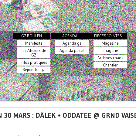
GZ BOHLEN
AGENDA
PIECES JOINTES
Manifeste
Agenda gz
Magazine
les Ateliers de
Agenda passé
Imagerie
GZ
Archives chaos
Infos pratiques
Chantier
Rejoindre gz
 30 MARS : DÄLEK + ODDATEE @ GRND VAIS