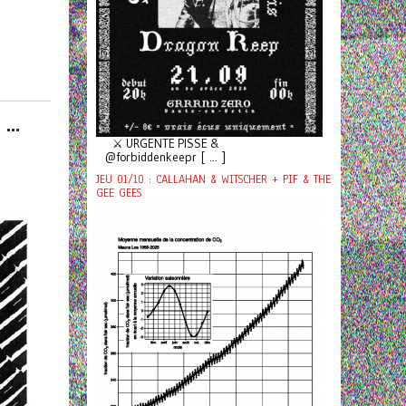
...
⚔️ URGENTE PISSE &
@forbiddenkeepr [ ... ]
JEU 01/10 : CALLAHAN & WITSCHER + PIF & THE
GEE GEES