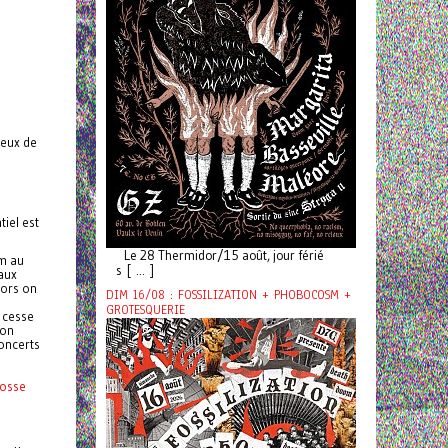
ieux de
tiel est
Le 28 Thermidor/15 août, jour férié
m au
s [ ... ]
(aux
lors on
DIM 16/08 : FOSSILIZATION + PHOBOCOSM +
GROTESQUERIE
 cesse
son
concerts
osse