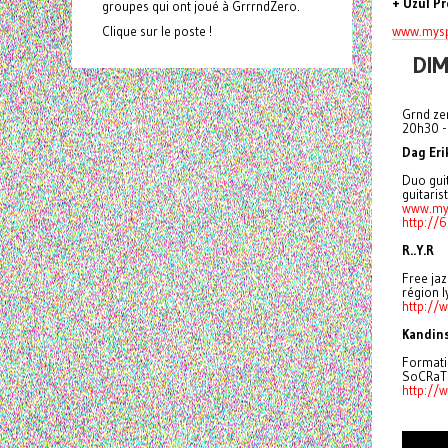
+ Uzul P
groupes qui ont joué à GrrrndZero.
www.mysp
Clique sur le poste !
DIM
Grnd zer
20h30 - 
Dag Eri
Duo guit
guitaris
www.my
http://
R..Y.R
Free jaz
région l
http://w
Kandin
Formati
SoCRaTeS
http://