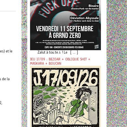
s) et le
Zalut à tou.te.s ! Le [ ... ]
JEU 17/09 : BEZOAR + OBLIQUE SHIT +
MASKARA + BOUCAN
s de la
2,