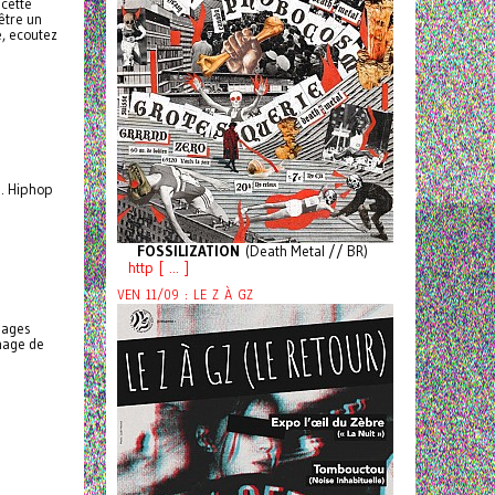
ecette
 être un
e, ecoutez
s. Hiphop
FOSSILIZATION
(Death Metal // BR)
http [ ... ]
VEN 11/09 : LE Z À GZ
sages
image de