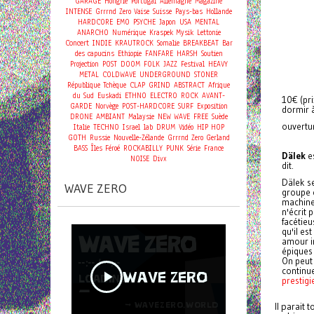
GARAGE
Hongrie
Portugal
Allemagne
Magazine
INTENSE
Grrrnd Zero Vaise
Suisse
Pays-bas
Hollande
HARDCORE
EMO
PSYCHE
Japon
USA
MENTAL
ANARCHO
Numérique
Kraspek Mysik
Lettonie
Concert
INDIE
KRAUTROCK
Somalie
BREAKBEAT
Bar
des capucins
Ethiopie
FANFARE
HARSH
Soutien
Projection
POST
DOOM
FOLK
JAZZ
Festival
HEAVY
METAL
COLDWAVE
UNDERGROUND
STONER
République Tchèque
CLAP
GRIND
ABSTRACT
Afrique
du Sud
Euskadi
ETHNO
ELECTRO
ROCK
AVANT-
10€ (pri
GARDE
Norvège
POST-HARDCORE
SURF
Exposition
dormir à
DRONE
AMBIANT
Malaysie
NEW WAVE
FREE
Suède
ouvertu
Italie
TECHNO
Israel
lab
DRUM
Vidéo
HIP HOP
GOTH
Russie
Nouvelle-Zélande
Grrrnd Zero Gerland
BASS
Îles Féroé
ROCKABILLY
PUNK
Série
France
Dälek
es
NOISE
Divx
dit.
Dälek s
WAVE ZERO
groupe e
machines
n'écrit 
facétie
qu'il es
amour in
épiques 
On peut
continue
prestigi
Il parait