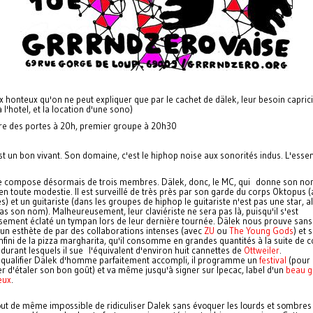
x honteux qu'on ne peut expliquer que par le cachet de dälek, leur besoin capric
 l'hotel, et la location d'une sono)
re des portes à 20h, premier groupe à 20h30
t un bon vivant. Son domaine, c'est le hiphop noise aux sonorités indus. L'essen
e compose désormais de trois membres. Dälek, donc, le MC, qui donne son no
n toute modestie. Il est surveillé de très près par son garde du corps Oktopus 
) et un guitariste (dans les groupes de hiphop le guitariste n'est pas une star, a
pas son nom). Malheureusement, leur claviériste ne sera pas là, puisqu'il s'est
usement éclaté un tympan lors de leur dernière tournée. Dälek nous prouve sans
t un esthète de par des collaborations intenses (avec
ZU
ou
The Young Gods
) et 
fini de la pizza margharita, qu'il consomme en grandes quantités à la suite de 
durant lesquels il sue l'équivalent d'environ huit cannettes de
Ottweiler
.
 qualifier Dälek d'homme parfaitement accompli, il programme un
festival
(pour
r d'étaler son bon goût) et va même jusqu'à signer sur Ipecac, label d'un
beau g
eux
.
 tout de même impossible de ridiculiser Dalek sans évoquer les lourds et sombres