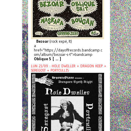
Bezoar
(rock expé, It)
a
href="https://dayoffrecords.bandcamp.c
om/album/bezoar-s-t">bandcamp
Oblique S [ ... ]
LUN 21/09 : HOLE DWELLER + DRAGON KEEP +
SEREGOST + PORTCULLIS