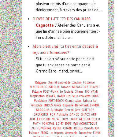
plusieurs mois d’une campagne de
dénigrement, à travers des prises de...
SURVIE DE L'ATELIER DES CANULARS
Cagnotte
L’Atelier des Canulars a eu
une fin d'année bien mouvementée : -
Fin octobre le lieu a...
Alors c'est vrai, tu t'es enfin décidé à
rejoindre Grrrndzero?
Si tu es arrivé sur cette page, c'est
que tu envisages de participer à
Grrrnd Zero. Merci, on va...
Belgique
Grrrnd Zero et le Clacson
Finlande
ELECTROACOUSTIQUE
Taiwan
BREAKCORE
CLASSIC
Pologne
POST-PUNK
Le Tostaki
Ghana
NO WAVE
Tadjikistan
POWER
HARD
Un lieux chouette
SONIC
Macédoine
POST-ROCK
Grand salon
Sahara
Le
Periscope
INDUS
Grèce
Espagne
Danemark
IMPRO
BAROQUE
Australie
Grrrnd Zero
GUITARE
BREAKSTEP
POP
Autriche
DANCE
CHAOS
ART
BUFFET FROID
METAL
Ibiza
DARK
WEIRDO
DISCO
MATH
MINIMAL
LO-FI
EXPE
Mp3
ACOUSTIQUE
INSTRUMENTAL
CRUST
CHANT
BLUES
Canada
UK
Islande
PROG
La triperie
Venezuela
Indonésie
FUNK