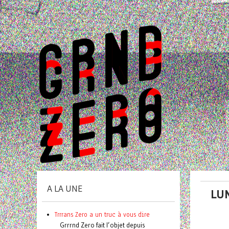
A LA UNE
LUN
Trrrans Zero a un truc à vous dire
Grrrnd Zero fait l’objet depuis