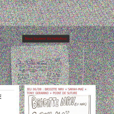
Nous Soutenir Via HelloAsso
JEU 06/08 : BRIGITTE NRV + SARAH-MAÏ +
TONY GERANNO + POINT DE SUTURE
E