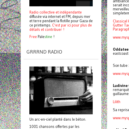
ambiances
serait inc
merveilleu
Radio collective et indépendante
simpletem
diffusée via internet et FM, depuis mer
et terre pendant la flotille pour Gaza de
Classical
ce printemps.
C'est par ici pour plus de
Gutter Tac
Paragraph
détails et contribuer !
Free
Pale
stine
!
www.mysp
Oddatee
GRRRND RADIO
eastcoast 
Son tube 
www.mysp
Ludivine
remarqués
guillaume 
Lilith
Sa repris
www.mys
Un arc-en-ciel planté dans le béton.
1001 chansons offertes par les