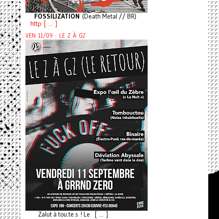
FOSSILIZATION
(Death Metal // BR)
http [ ... ]
VEN 11/09 : LE Z À GZ
Zalut à tou.te.s ! Le [ ... ]