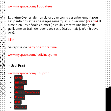
www.myspace.com/1oddateee
Ludivine Cypher
, démon du groove connu essentiellement pour
ses pantalons et ses passages remarqués sur Rec mac (
ici
et
là
). Il
aime bien les pédales d'effet (je voulais mettre une image de
guillaume en train de jouer avec ses pédales mais je n'en trouve
pas).
Lilith
Sa reprise de
baby one more time
www.myspace.com/
ludivinecypher
+ Uzul Prod
www.myspace.com/uzulprod
EXPE
HIP HOP
NOISE
Grrrnd Zero Vaise
France
USA
Concert