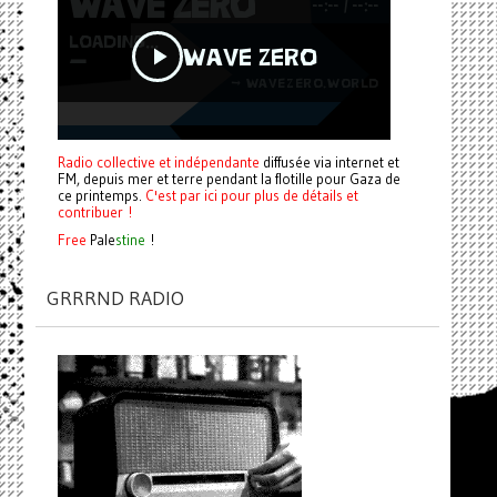
Radio collective et indépendante
diffusée via internet et
FM, depuis mer et terre pendant la flotille pour Gaza de
ce printemps.
C'est par ici pour plus de détails et
contribuer !
Free
Pale
stine
!
GRRRND RADIO