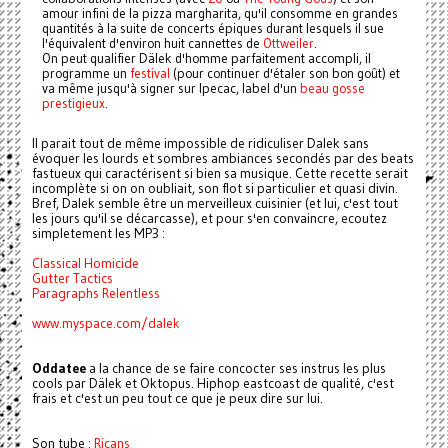
amour infini de la pizza margharita, qu'il consomme en grandes
quantités à la suite de concerts épiques durant lesquels il sue
l'équivalent d'environ huit cannettes de
Ottweiler
.
On peut qualifier Dälek d'homme parfaitement accompli, il
programme un
festival
(pour continuer d'étaler son bon goût) et
va même jusqu'à signer sur Ipecac, label d'un
beau gosse
prestigieux
.
Il parait tout de même impossible de ridiculiser Dalek sans
évoquer les lourds et sombres ambiances secondés par des beats
fastueux qui caractérisent si bien sa musique. Cette recette serait
incomplète si on on oubliait, son flot si particulier et quasi divin.
Bref, Dalek semble être un merveilleux cuisinier (et lui, c'est tout
les jours qu'il se décarcasse), et pour s'en convaincre, ecoutez
simpletement les MP3 :
Classical Homicide
Gutter Tactics
Paragraphs Relentless
www.myspace.com/dalek
Oddatee
a la chance de se faire concocter ses instrus les plus
cools par Dälek et Oktopus. Hiphop eastcoast de qualité, c'est
frais et c'est un peu tout ce que je peux dire sur lui.
Son tube :
Ricans