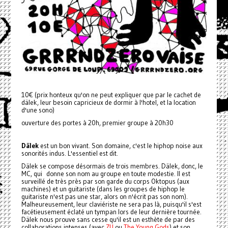
10€ (prix honteux qu'on ne peut expliquer que par le cachet de
dälek, leur besoin capricieux de dormir à l'hotel, et la location
d'une sono)
ouverture des portes à 20h, premier groupe à 20h30
Dälek
est un bon vivant. Son domaine, c'est le hiphop noise aux
sonorités indus. L'essentiel est dit.
Dälek se compose désormais de trois membres. Dälek, donc, le
MC, qui donne son nom au groupe en toute modestie. Il est
surveillé de très près par son garde du corps Oktopus (aux
machines) et un guitariste (dans les groupes de hiphop le
guitariste n'est pas une star, alors on n'écrit pas son nom).
Malheureusement, leur claviériste ne sera pas là, puisqu'il s'est
facétieusement éclaté un tympan lors de leur dernière tournée.
Dälek nous prouve sans cesse qu'il est un esthète de par des
collaborations intenses (avec
ZU
ou
The Young Gods
) et son