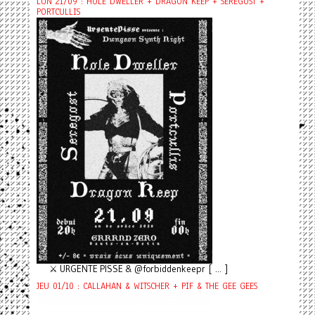
LUN 21/09 : HOLE DWELLER + DRAGON KEEP + SEREGOST +
PORTCULLIS
⚔️ URGENTE PISSE & @forbiddenkeepr [ ... ]
JEU 01/10 : CALLAHAN & WITSCHER + PIF & THE GEE GEES