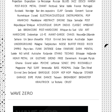
Projection
Exposition
Le Periscope
Russie
BLUES
JAZZ
DISCO
HARSH
POST-ROCK
METAL
CHANT
Festival
Série
Vidéo
France
Portugal
Concert
Euskadi
Norvège
Bar des capucins
CLAP
Canada
Suisse
Numérique
Israel
ELECTROACOUSTIQUE
INSTRUMENTAL
POP
ANARCHO
Macédoine
ABSTRACT
DRONE
Ibiza
Somalie
POST
République Tchèque
ACOUSTIQUE
DRUM
INDUS
CLASSIC
AMBIANT
lab
BREAKCORE
POST-HARDCORE
Afrique du Sud
USA
ART
HARDCORE
Indonésie
LO-FI
AVANT-GARDE
CHAOS
Nouvelle-Zélande
Sahara
Un lieux chouette
FOLK
Grrrnd Zero Vaise
Australie
Japon
UNDERGROUND
Pologne
Tadjikistan
NOISE
BUFFET FROID
ROCK
IMPRO
Pays-bas
FUNK
INTENSE
Grèce
FANFARE
DARK
MENTAL
Suède
NO WAVE
Autriche
Finlande
ETHNO
TECHNO
Ethiopie
Hollande
HEAVY METAL
UK
GUITARE
GRIND
FREE
Danemark
Kraspek Mysik
Ghana
Grand salon
PSYCHE
Lettonie
SONIC
EMO
ROCKABILLY
Magazine
Mp3
SURF
Venezuela
BASS
MINIMAL
Italie
Îles Féroé
Grrrnd Zero Gerland
BAROQUE
DOOM
HIP HOP
Malaysie
STONER
GARAGE
EXPE
PUNK
DANCE
Taiwan
BREAKBEAT
BREAKSTEP
KRAUTROCK
Le Tostaki
CRUST
WAVE ZERO