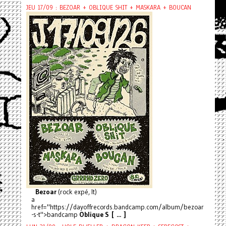
JEU 17/09 : BEZOAR + OBLIQUE SHIT + MASKARA + BOUCAN
Bezoar
(rock expé, It)
a
href="https://dayoffrecords.bandcamp.com/album/bezoar
-s-t">bandcamp
Oblique S [ ... ]