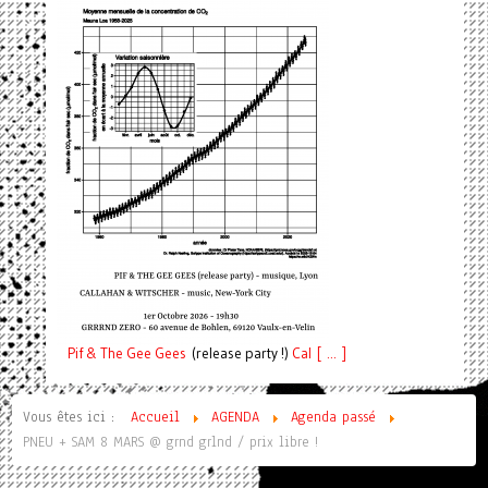
Pif
& The Gee Gees
(release party !)
C
a
l [ ... ]
Vous êtes ici :
Accueil
AGENDA
Agenda passé
PNEU + SAM 8 MARS @ grnd grlnd / prix libre !