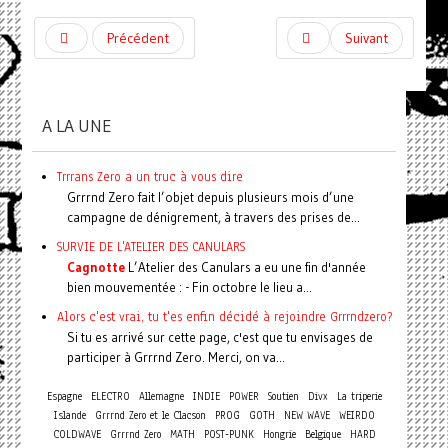
Précédent
Suivant
A LA UNE
Trrrans Zero a un truc à vous dire
Grrrnd Zero fait l’objet depuis plusieurs mois d’une
campagne de dénigrement, à travers des prises de...
SURVIE DE L'ATELIER DES CANULARS
Cagnotte
L’Atelier des Canulars a eu une fin d'année
bien mouvementée : - Fin octobre le lieu a...
Alors c'est vrai, tu t'es enfin décidé à rejoindre Grrrndzero?
Si tu es arrivé sur cette page, c'est que tu envisages de
participer à Grrrnd Zero. Merci, on va...
Espagne
ELECTRO
Allemagne
INDIE
POWER
Soutien
Divx
La triperie
Islande
Grrrnd Zero et le Clacson
PROG
GOTH
NEW WAVE
WEIRDO
COLDWAVE
Grrrnd Zero
MATH
POST-PUNK
Hongrie
Belgique
HARD