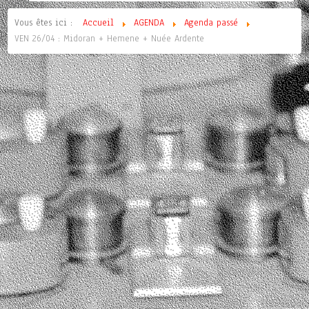
Vous êtes ici :
Accueil
AGENDA
Agenda passé
VEN 26/04 : Midoran + Hemene + Nuée Ardente