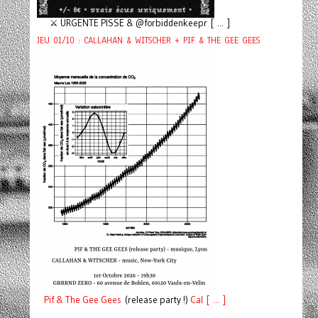
⚔️ URGENTE PISSE & @forbiddenkeepr [ ... ]
JEU 01/10 : CALLAHAN & WITSCHER + PIF & THE GEE GEES
Pif
& The Gee Gees
(release party !)
C
a
l [ ... ]