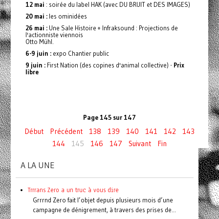
12 mai
: soirée du label HAK (avec DU BRUIT et DES IMAGES)
20 mai :
les ominidées
26 mai :
Une Sale Histoire + Infraksound : Projections de
l'actionniste viennois
Otto Mühl.
6-9 juin :
expo Chantier public
9 juin :
First Nation (des copines d'animal collective) -
Prix
libre
Page 145 sur 147
Début
Précédent
138
139
140
141
142
143
144
145
146
147
Suivant
Fin
A LA UNE
Trrrans Zero a un truc à vous dire
Grrrnd Zero fait l’objet depuis plusieurs mois d’une
campagne de dénigrement, à travers des prises de...