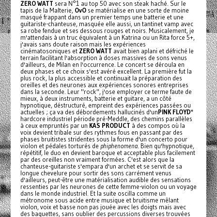
ZERO WATT
sera N°1 au top 50 avec son steak haché. Sur le
tapis de la Malterie,
OvO
se matérialise en une sorte de moine
masqué frappant dans un premier temps une batterie et une
guitariste-chanteuse, masquée elle aussi, un tantinet vamp avec
sa robe fendue et ses dessous rouges et noirs. Musicalement, je
m'attendais à un truc équivalent à un Katrina ou un Rita force 5+,
j'avais sans doute raison mais les expériences
cinématosoniques et
ZERO WATT
avait bien aplani et défriché le
terrain facilitant l'absorption à doses massives de sons venus
d'ailleurs, de Milan en l'occurrence. Le concert se déroula en
deux phases et ce choix s'est avéré excellent. La première fut la
plus rock, la plus accessible et continuait la préparation des
oreilles et des neurones aux expériences sonores entreprises
dans la seconde. Leur "rock", j'ose employer ce terme faute de
mieux, à deux instruments, batterie et guitare, a un côté
hypnotique, déstructuré, empreint des expériences passées ou
actuelles ; ça va des débordements hallucinés d'un
PINK FLOYD
*
hardcore industriel période pré-Meddle, des chemins parallèles
à ceux empruntés par un
KAS PRODUCT
à des compos où la
voix devient tribale sur des rythmes fous en passant par des
phases bruitistes stridentes sous la forme d'un concerto pour
violon et pédales torturés de
phiphenomena
. Bien qu'hypnotique,
répétitif, le duo en devient baroque et acceptable plus facilement
par des oreilles non vraiment formées. C'est alors que la
chanteuse-guitariste s'empara d'un archet et se servit de sa
longue chevelure pour sortir des sons carrément venus
d'ailleurs, peut-être une matérialisation audible des sensations
ressenties par les neurones de cette femme-violon ou un voyage
dans le monde industriel. Et la suite oscilla comme un
métronome sous acide entre musique et bruitisme mêlant
violon, voix et basse non pas jouée avec les doigts mais avec
des baguettes, sans oublier des percussions diverses trouvées