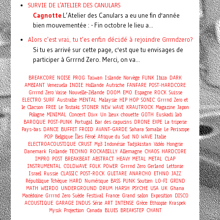
SURVIE DE L'ATELIER DES CANULARS
Cagnotte
L’Atelier des Canulars a eu une fin d'année
bien mouvementée : - Fin octobre le lieu a...
Alors c'est vrai, tu t'es enfin décidé à rejoindre Grrrndzero?
Si tu es arrivé sur cette page, c'est que tu envisages de
participer à Grrrnd Zero. Merci, on va...
BREAKCORE
NOISE
PROG
Taiwan
Islande
Norvège
FUNK
Ibiza
DARK
AMBIANT
Venezuela
INDIE
Hollande
Autriche
FANFARE
POST-HARDCORE
Grrrnd Zero Vaise
Nouvelle-Zélande
DOOM
EMO
Espagne
ROCK
Suisse
ELECTRO
SURF
Australie
MENTAL
Malaysie
HIP HOP
SONIC
Grrrnd Zero et
le Clacson
FREE
Le Tostaki
STONER
NEW WAVE
KRAUTROCK
Magazine
Japon
Concert
Pologne
MINIMAL
Divx
Un lieux chouette
GOTH
Euskadi
lab
BAROQUE
POST-PUNK
Portugal
Bar des capucins
DRONE
EXPE
La triperie
Pays-bas
DANCE
BUFFET FROID
AVANT-GARDE
Sahara
Somalie
Le Periscope
POP
Belgique
Îles Féroé
Afrique du Sud
NO WAVE
Italie
ELECTROACOUSTIQUE
CRUST
Mp3
Indonésie
Tadjikistan
Vidéo
Hongrie
Danemark
Finlande
TECHNO
ROCKABILLY
Allemagne
CHAOS
HARDCORE
IMPRO
POST
BREAKBEAT
ABSTRACT
HEAVY METAL
METAL
CLAP
INSTRUMENTAL
COLDWAVE
FOLK
POWER
Grrrnd Zero Gerland
Lettonie
Israel
Russie
CLASSIC
POST-ROCK
GUITARE
ANARCHO
ETHNO
JAZZ
République Tchèque
HARD
Numérique
BASS
PUNK
Soutien
LO-FI
GRIND
MATH
WEIRDO
UNDERGROUND
DRUM
HARSH
PSYCHE
USA
UK
Ghana
Macédoine
Grrrnd Zero
Suède
Festival
France
Grand salon
Exposition
DISCO
ACOUSTIQUE
GARAGE
INDUS
Série
ART
INTENSE
Grèce
Ethiopie
Kraspek
Mysik
Projection
Canada
BLUES
BREAKSTEP
CHANT