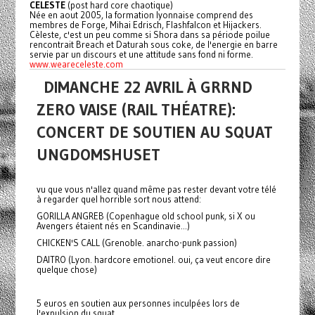
CELESTE
(post hard core chaotique)
Née en aout 2005, la formation lyonnaise comprend des
membres de Forge, Mihai Edrisch, Flashfalcon et Hijackers.
Cèleste, c'est un peu comme si Shora dans sa période poilue
rencontrait Breach et Daturah sous coke, de l'energie en barre
servie par un discours et une attitude sans fond ni forme.
www.weareceleste.com
DIMANCHE 22 AVRIL À GRRND
ZERO VAISE (RAIL THÉATRE):
CONCERT DE SOUTIEN AU SQUAT
UNGDOMSHUSET
vu que vous n'allez quand même pas rester devant votre télé
à regarder quel horrible sort nous attend:
GORILLA ANGREB (Copenhague old school punk, si X ou
Avengers étaient nés en Scandinavie...)
CHICKEN'S CALL (Grenoble. anarcho-punk passion)
DAITRO (Lyon. hardcore emotionel. oui, ça veut encore dire
quelque chose)
5 euros en soutien aux personnes inculpées lors de
l'expulsion du squat