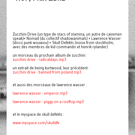
Zucchini Drive (un type de stacs of stamina, un autre de cavemen
speak)+ Nomad (du collectif shadowanimals) + Lawrence Wasser
(disco punk wouwou) + Skull Defekts (noise from stockholm,
avec des membres de kid commando et henrik rylander)
un morceau du prochain album de zucchini :
zucchini drive - radicaldays.mp3
un extrait de being kurtwood, leur précédent :
zucchini drive - banned from poland.mp3
et aussi des morceaux de lawrence wasser :
lawrence wasser - emperor.mp3
lawrence wasser -
piggy on a rooftop.mp3
et le myspace de skull defekts :
www.myspace.com/skulldfx