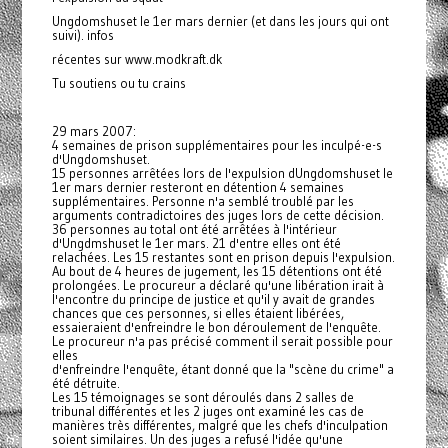
Ungdomshuset le 1er mars dernier (et dans les jours qui ont
suivi). infos
récentes sur www.modkraft.dk
Tu soutiens ou tu crains
29 mars 2007:
4 semaines de prison supplémentaires pour les inculpé-e-s
d'Ungdomshuset.
15 personnes arrêtées lors de l'expulsion dUngdomshuset le
1er mars dernier resteront en détention 4 semaines
supplémentaires. Personne n'a semblé troublé par les
arguments contradictoires des juges lors de cette décision.
36 personnes au total ont été arrêtées à l'intérieur
d'Ungdmshuset le 1er mars. 21 d'entre elles ont été
relachées. Les 15 restantes sont en prison depuis l'expulsion.
Au bout de 4 heures de jugement, les 15 détentions ont été
prolongées. Le procureur a déclaré qu'une libération irait à
l'encontre du principe de justice et qu'il y avait de grandes
chances que ces personnes, si elles étaient libérées,
essaieraient d'enfreindre le bon déroulement de l'enquête.
Le procureur n'a pas précisé comment il serait possible pour
elles
d'enfreindre l'enquête, étant donné que la "scène du crime" a
été détruite.
Les 15 témoignages se sont déroulés dans 2 salles de
tribunal différentes et les 2 juges ont examiné les cas de
manières très différentes, malgré que les chefs d'inculpation
soient similaires. Un des juges a refusé l'idée qu'une