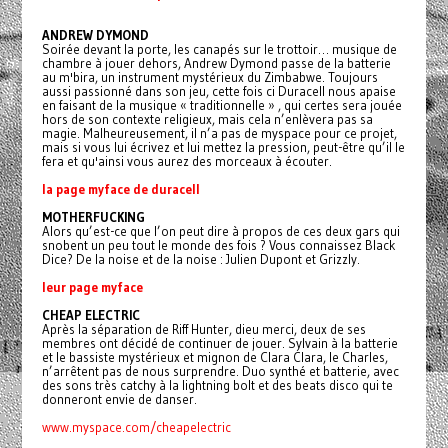
ANDREW DYMOND
Soirée devant la porte, les canapés sur le trottoir… musique de
chambre à jouer dehors, Andrew Dymond passe de la batterie
au m'bira, un instrument mystérieux du Zimbabwe. Toujours
aussi passionné dans son jeu, cette fois ci Duracell nous apaise
en faisant de la musique « traditionnelle » , qui certes sera jouée
hors de son contexte religieux, mais cela n’enlèvera pas sa
magie. Malheureusement, il n’a pas de myspace pour ce projet,
mais si vous lui écrivez et lui mettez la pression, peut-être qu’il le
fera et qu'ainsi vous aurez des morceaux à écouter.
la page myface de duracell
MOTHERFUCKING
Alors qu’est-ce que l’on peut dire à propos de ces deux gars qui
snobent un peu tout le monde des fois ? Vous connaissez Black
Dice? De la noise et de la noise : Julien Dupont et Grizzly.
leur page myface
CHEAP ELECTRIC
Après la séparation de Riff Hunter, dieu merci, deux de ses
membres ont décidé de continuer de jouer. Sylvain à la batterie
et le bassiste mystérieux et mignon de Clara Clara, le Charles,
n’arrêtent pas de nous surprendre. Duo synthé et batterie, avec
des sons très catchy à la lightning bolt et des beats disco qui te
donneront envie de danser.
www.myspace.com/cheapelectric