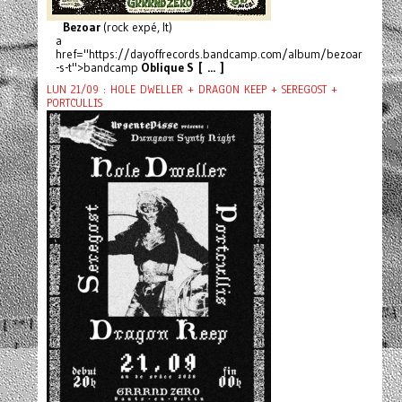
Bezoar
(rock expé, It)
a
href="https://dayoffrecords.bandcamp.com/album/bezoar
-s-t">bandcamp
Oblique S [ ... ]
LUN 21/09 : HOLE DWELLER + DRAGON KEEP + SEREGOST +
PORTCULLIS