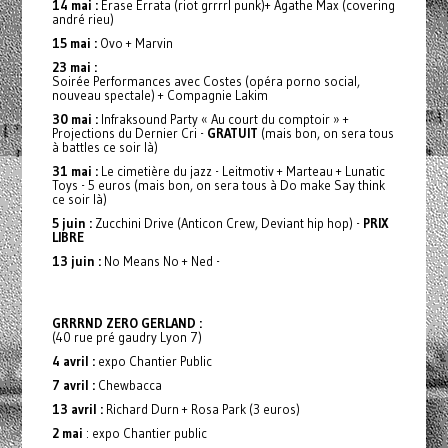
14 mai :
Erase Errata (riot grrrrl punk)+ Agathe Max (covering
andré rieu)
15 mai :
Ovo + Marvin
23 mai :
Soirée Performances avec Costes (opéra porno social,
nouveau spectale) + Compagnie Lakim
30 mai :
Infraksound Party « Au court du comptoir » +
Projections du Dernier Cri -
GRATUIT
(mais bon, on sera tous
à battles ce soir là)
31 mai :
Le cimetière du jazz - Leitmotiv + Marteau + Lunatic
Toys - 5 euros (mais bon, on sera tous à Do make Say think
ce soir là)
5 juin :
Zucchini Drive (Anticon Crew, Deviant hip hop) -
PRIX
LIBRE
13 juin :
No Means No + Ned -
GRRRND ZERO GERLAND :
(40 rue pré gaudry Lyon 7)
4 avril :
expo Chantier Public
7 avril :
Chewbacca
13 avril :
Richard Durn + Rosa Park (3 euros)
2 mai
: expo Chantier public