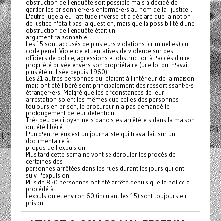
obstruction de l'enquête soit possible mais a décidé de
garder les prisonnier-e-s enfermé-e-s au nom de la "justice".
L'autre juge a eu l'attitude inverse et a déclaré que la notion
de justice n'était pas la question, mais que la possibilité d'une
obstruction de l'enquête était un
argument raisonnable.
Les 15 sont accusés de plusieurs violations (criminelles) du
code penal :Violence et tentatives de violence sur des
officiers de police, agressions et obstruction à l'accès d'une
propriété privée envers son propriétaire (une loi qui n'avait
plus été utilisée depuis 1960).
Les 21 autres personnes qui étaient à l'intérieur de la maison
mais ont été libéré sont principalement des ressortissant-e-s
étranger-e-s. Malgré que les circonstances de leur
arrestation soient les mêmes que celles des personnes
toujours en prison, le procureur n'a pas demandé le
prolongement de leur détention.
Très peu de citoyen-ne-s danois-es arrêté-e-s dans la maison
ont été libéré.
L'un d'entre-eux est un journaliste qui travaillait sur un
documentaire à
propos de l'expulsion.
Plus tard cette semaine vont se dérouler les procès de
certaines des
personnes arrêtées dans les rues durant les jours qui ont
suivi l'expulsion.
Plus de 850 personnes ont été arrêté depuis que la police a
procédé à
l'expulsion et environ 60 (inculant les 15) sont toujours en
prison.