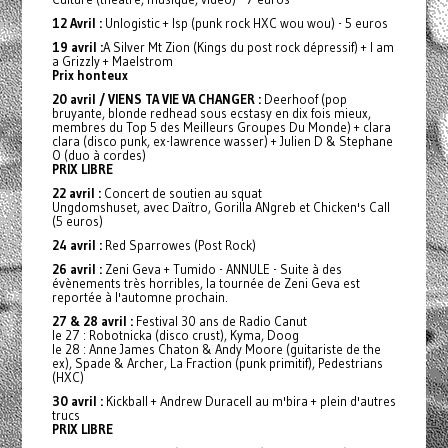
12 Avril :
Unlogistic + Isp (punk rock HXC wou wou) - 5 euros
19 avril :
A Silver Mt Zion (Kings du post rock dépressif) + I am
a Grizzly + Maelstrom
Prix honteux
20 avril / VIENS TA VIE VA CHANGER :
Deerhoof (pop
bruyante, blonde redhead sous ecstasy en dix fois mieux,
membres du Top 5 des Meilleurs Groupes Du Monde) + clara
clara (disco punk, ex-lawrence wasser) + Julien D & Stephane
O (duo à cordes)
PRIX LIBRE
22 avril :
Concert de soutien au squat
Ungdomshuset, avec Daïtro, Gorilla ANgreb et Chicken's Call
(5 euros)
24 avril :
Red Sparrowes (Post Rock)
26 avril :
Zeni Geva + Tumido - ANNULE - Suite à des
évènements très horribles, la tournée de Zeni Geva est
reportée à l'automne prochain.
27 & 28 avril :
Festival 30 ans de Radio Canut
le 27 : Robotnicka (disco crust), Kyma, Doog
le 28 : Anne James Chaton & Andy Moore (guitariste de the
ex), Spade & Archer, La Fraction (punk primitif), Pedestrians
(HXC)
30 avril :
Kickball + Andrew Duracell au m'bira + plein d'autres
trucs
PRIX LIBRE