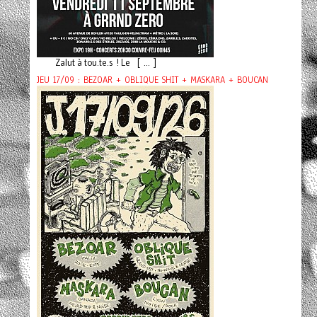
Zalut à tou.te.s ! Le [ ... ]
JEU 17/09 : BEZOAR + OBLIQUE SHIT + MASKARA + BOUCAN