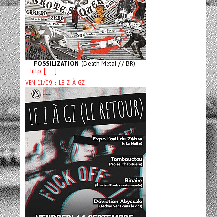
FOSSILIZATION
(Death Metal // BR)
http [ ... ]
VEN 11/09 : LE Z À GZ