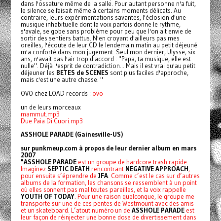
dans l'ossature même de la salle. Pour autant personne n'a fuit,
le silence se faisait même à certains moments délicats. Au
contraire, leurs expérimentations savantes, l'éclosion d'une
musique inhabituelle dont la voix parfois donne le rythme,
s'avale, se gobe sans problème pour peu que l'on ait envie de
sortir des sentiers battus. N'en croyant d'ailleurs pas mes
oreilles, l'écoute de leur CD le lendemain matin au petit déjeuné
m'a conforté dans mon jugement. Seul mon dernier, Ulysse, six
ans, n'avait pas l'air trop d'accord : "Papa, ta musique, elle est
nulle". Déjà l'esprit de contradiction... Mais il est vrai qu'au petit
déjeuner les
BETES de SCENES
sont plus faciles d'approche,
mais c'est une autre chasse. "
OVO chez LOAD records :
ovo
un de leurs morceaux
mammut.mp3
Due Paia Di Cuori.mp3
ASSHOLE PARADE (Gainesville-US)
sur punkmeup.com à propos de leur dernier album en mars
2007
"ASSHOLE PARADE
est un groupe de hardcore trash rapide.
Imaginez
SEPTIC DEATH
rencontrant
NEGATIVE APPROACH
,
pour ensuite s’éprendre de
JFA
. Comme c’est le cas sur d’autres
albums de la formation, les chansons se ressemblent à un point
où elles sonnent pas mal toutes pareilles, et la voix rappelle
YOUTH OF TODAY
. Pour une raison quelconque, le groupe me
transporte sur une de ces pentes de Westmount avec des amis
et un skateboard. L’atout numéro un de
ASSHOLE PARADE
est
leur façon de réinjecter une bonne dose de divertissement dans