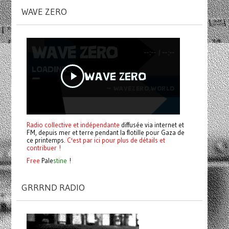
WAVE ZERO
Radio collective et indépendante
diffusée via internet et
FM, depuis mer et terre pendant la flotille pour Gaza de
ce printemps.
C'est par ici pour plus de détails et
contribuer !
Free
Pale
stine
!
GRRRND RADIO