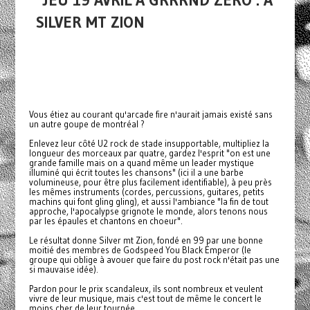
JEU 19 AVRIL À GRRRND ZERO : A
SILVER MT ZION
Vous étiez au courant qu'arcade fire n'aurait jamais existé sans
un autre goupe de montréal ?
Enlevez leur côté U2 rock de stade insupportable, multipliez la
longueur des morceaux par quatre, gardez l'esprit "on est une
grande famille mais on a quand même un leader mystique
illuminé qui écrit toutes les chansons" (ici il a une barbe
volumineuse, pour être plus facilement identifiable), à peu près
les mêmes instruments (cordes, percussions, guitares, petits
machins qui font gling gling), et aussi l'ambiance "la fin de tout
approche, l'apocalypse grignote le monde, alors tenons nous
par les épaules et chantons en choeur".
Le résultat donne Silver mt Zion, fondé en 99 par une bonne
moitié des membres de Godspeed You Black Emperor (le
groupe qui oblige à avouer que faire du post rock n'était pas une
si mauvaise idée).
Pardon pour le prix scandaleux, ils sont nombreux et veulent
vivre de leur musique, mais c'est tout de même le concert le
moins cher de leur tournée.