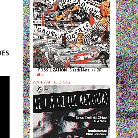
DES
FOSSILIZATION
(Death Metal // BR)
http [ ... ]
VEN 11/09 : LE Z À GZ