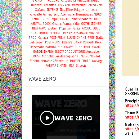
GRIND
HARDCORE
Portugal
Le Periscope
SONIC
Finlande
Exposition
AMBIANT
Macédoine
Grrrnd Zero
Gerland
INTENSE
Îles Féroé
Pologne
Un lieux
chouette
Grrrnd Zero
Allemagne
Numérique
INDUS
Ibiza
DRONE
Mp3
CLASSIC
Somalie
Sahara
FOLK
MENTAL
ROCK
Ghana
France
Vidéo
GOTH
STONER
NEW WAVE
Soutien
Projection
Grèce
ACOUSTIQUE
KRAUTROCK
ELECTRO
Russie
ABSTRACT
MINIMAL
PROG
Canada
POST-PUNK
BLUES
CHANT
FREE
Italie
Concert
lab
Japon
POST-ROCK
Islande
DARK
Divx
Danemark
BAROQUE
NO WAVE
PUNK
EMO
AVANT-
GARDE
IMPRO
ELECTROACOUSTIQUE
Australie
CRUST
Autriche
Bar des capucins
INSTRUMENTAL
ETHNO
Nouvelle-Zélande
UK
BUFFET FROID
Norvège
FANFARE
MATH
USA
Ethiopie
WAVE ZERO
Guerilla
GRRRND
Precipi
https:/
Thom B
https:/
Nohz
(R
https:/
walls