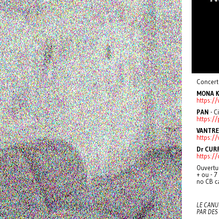
Concert 
MONA 
https:/
PAN
- C
https:/
VANTRE
https:/
Dr CUR
https:/
Ouvertu
+ ou - 7
no CB c
LE CANU
PAR DES