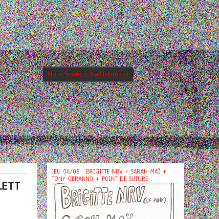
Nous Soutenir Via HelloAsso
JEU 06/08 : BRIGITTE NRV + SARAH-MAÏ +
TONY GERANNO + POINT DE SUTURE
LETT