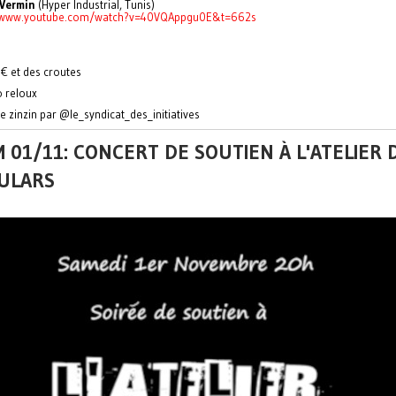
 Vermin
(Hyper Industrial, Tunis)
//www.youtube.com/watch?v=40VQAppgu0E&t=662s
€ et des croutes
o reloux
de zinzin par @le_syndicat_des_initiatives
 01/11: CONCERT DE SOUTIEN À L'ATELIER 
ULARS