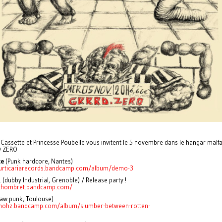
 Cassette et Princesse Poubelle vous invitent le 5 novembre dans le hangar mal
 ZERO
ce
(Punk hardcore, Nantes)
/urticariarecords.bandcamp.com/album/demo-3
. (dubby Industrial, Grenoble) / Release party !
/thombret.bandcamp.com/
aw punk, Toulouse)
/nohz.bandcamp.com/album/slumber-between-rotten-