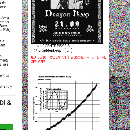
t de
vance
irées à
atériel
 Nous
u Pilât)
u la
ent.
⚔️ URGENTE PISSE &
@forbiddenkeepr [ ... ]
en
JEU 01/10 : CALLAHAN & WITSCHER + PIF & THE
vements
GEE GEES
s, des
yant un
ir et d’y
DI &