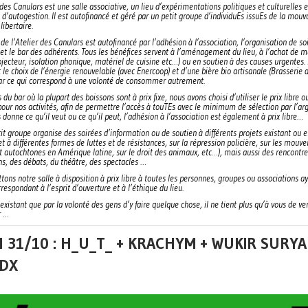
 des Canulars est une salle associative, un lieu d’expérimentations politiques et culturelles e
 d’autogestion. Il est autofinancé et géré par un petit groupe d’individuEs issuEs de la mou
libertaire.
 de l’Atelier des Canulars est autofinancé par l’adhésion à l’association, l’organisation de so
e et le bar des adhérents. Tous les bénéfices servent à l’aménagement du lieu, à l’achat de m
ojecteur, isolation phonique, matériel de cuisine etc…) ou en soutien à des causes urgentes.
t le choix de l’énergie renouvelable (avec Enercoop) et d’une bière bio artisanale (Brasserie d
bar ce qui correspond à une volonté de consommer autrement.
 du bar où la plupart des boissons sont à prix fixe, nous avons choisi d’utiliser le prix libre o
pour nos activités, afin de permettre l’accès à touTEs avec le minimum de sélection par l’arg
donne ce qu’il veut ou ce qu’il peut, l’adhésion à l’association est également à prix libre…
it groupe organise des soirées d’information ou de soutien à différents projets existant ou 
et à différentes formes de luttes et de résistances, sur la répression policière, sur les mou
t autochtones en Amérique latine, sur le droit des animaux, etc…), mais aussi des rencontre
ns, des débats, du théâtre, des spectacles …
ons notre salle à disposition à prix libre à toutes les personnes, groupes ou associations a
rrespondant à l’esprit d’ouverture et à l’éthique du lieu.
’existant que par la volonté des gens d’y faire quelque chose, il ne tient plus qu’à vous de ven
r …
 31/10 : H_U_T_ + KRACHYM + WUKIR SURYA
IDX