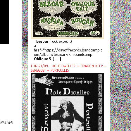
Bezoar
(rock expé, It)
a
href="https://dayoffrecords.bandcamp.c
om/album/bezoar-s-t">bandcamp
Oblique S [ ... ]
LUN 21/09 : HOLE DWELLER + DRAGON KEEP +
SEREGOST + PORTCULLIS
RNATIVES