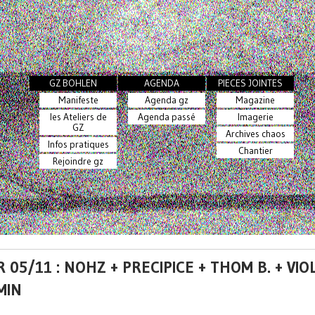
GZ BOHLEN
AGENDA
PIECES JOINTES
Manifeste
Agenda gz
Magazine
les Ateliers de
Agenda passé
Imagerie
GZ
Archives chaos
Infos pratiques
Chantier
Rejoindre gz
 05/11 : NOHZ + PRECIPICE + THOM B. + VIO
MIN