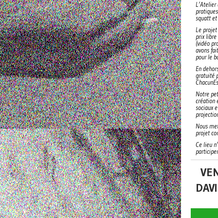
L’Atelier
pratiques
squatt et 
Le projet
prix libr
(vidéo pr
avons fai
pour le 
En dehors
gratuité 
ChacunEs 
Notre pet
création 
sociaux e
projectio
Nous mett
projet co
Ce lieu n
participe
VEN
DAV