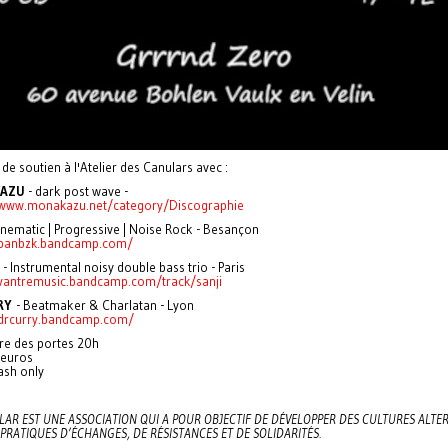
de soutien à l'Atelier des Canulars avec :
KAZU
- dark post wave -
/www.monakazu.net/category/Discographie
inematic | Progressive | Noise Rock - Besançon
/panbzk.bandcamp.com/
- Instrumental noisy double bass trio - Paris
/vantremusic.bandcamp.com/track/sanji
RY
- Beatmaker & Charlatan - Lyon
/drcurry.bandcamp.com/
re des portes 20h
 euros
ash only
LAR EST UNE ASSOCIATION QUI A POUR OBJECTIF DE DÉVELOPPER DES CULTURES ALTE
 PRATIQUES D’ÉCHANGES, DE RÉSISTANCES ET DE SOLIDARITÉS.