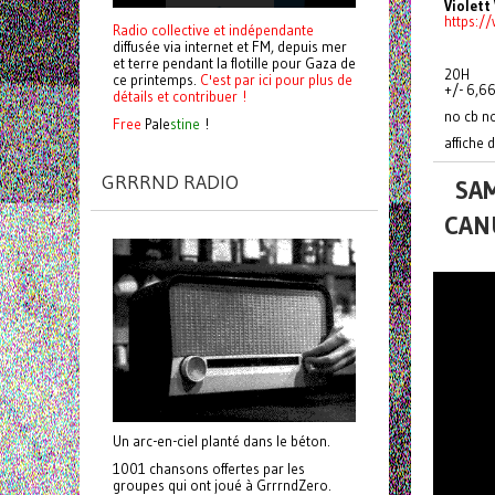
Violett
https:
Radio collective et indépendante
diffusée via internet et FM, depuis mer
et terre pendant la flotille pour Gaza de
20H
ce printemps.
C'est par ici pour plus de
+/- 6,66
détails et contribuer !
no cb n
Free
Pale
stine
!
affiche 
GRRRND RADIO
SAM
CAN
Un arc-en-ciel planté dans le béton.
1001 chansons offertes par les
groupes qui ont joué à GrrrndZero.