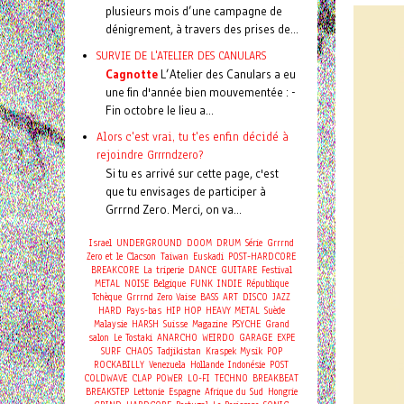
plusieurs mois d’une campagne de
dénigrement, à travers des prises de...
SURVIE DE L'ATELIER DES CANULARS
Cagnotte
L’Atelier des Canulars a eu
une fin d'année bien mouvementée : -
Fin octobre le lieu a...
Alors c'est vrai, tu t'es enfin décidé à
rejoindre Grrrndzero?
Si tu es arrivé sur cette page, c'est
que tu envisages de participer à
Grrrnd Zero. Merci, on va...
Israel
UNDERGROUND
DOOM
DRUM
Série
Grrrnd
Zero et le Clacson
Taiwan
Euskadi
POST-HARDCORE
BREAKCORE
La triperie
DANCE
GUITARE
Festival
METAL
NOISE
Belgique
FUNK
INDIE
République
Tchèque
Grrrnd Zero Vaise
BASS
ART
DISCO
JAZZ
HARD
Pays-bas
HIP HOP
HEAVY METAL
Suède
Malaysie
HARSH
Suisse
Magazine
PSYCHE
Grand
salon
Le Tostaki
ANARCHO
WEIRDO
GARAGE
EXPE
SURF
CHAOS
Tadjikistan
Kraspek Mysik
POP
ROCKABILLY
Venezuela
Hollande
Indonésie
POST
COLDWAVE
CLAP
POWER
LO-FI
TECHNO
BREAKBEAT
BREAKSTEP
Lettonie
Espagne
Afrique du Sud
Hongrie