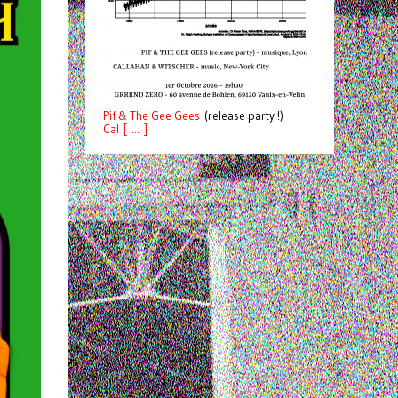
Pif
& The Gee Gees
(release party !)
C
a
l [ ... ]