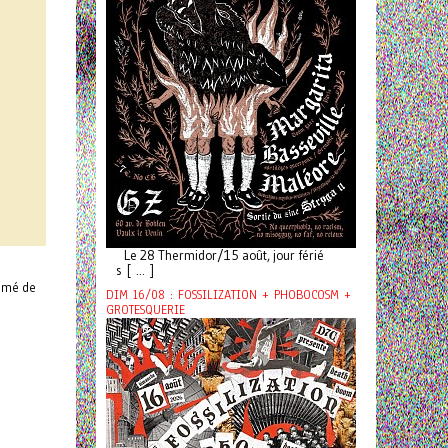
Le 28 Thermidor/15 août, jour férié
s [ ... ]
famé de
DIM 16/08 : FOSSILIZATION + PHOBOCOSM +
GROTESQUERIE