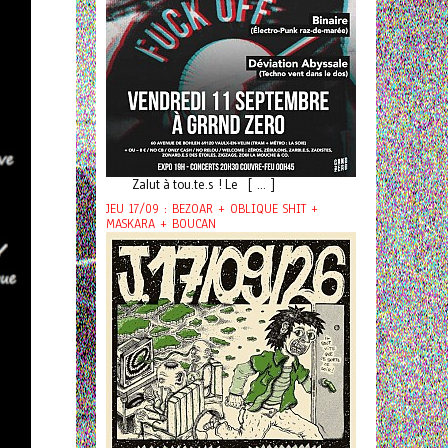
Zalut à tou.te.s ! Le [ ... ]
JEU 17/09 : BEZOAR + OBLIQUE SHIT +
MASKARA + BOUCAN