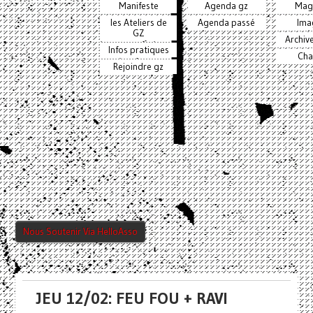
Manifeste
Agenda gz
Mag
les Ateliers de
Agenda passé
Ima
GZ
Archiv
Infos pratiques
Cha
Rejoindre gz
Nous Soutenir Via HelloAsso
JEU 12/02: FEU FOU + RAVI