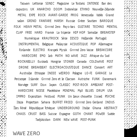
Taiwan
Lettonie
SONIC
Magazine
Le Tostaki
INTENSE
Bar des
capucins
UK
ANARCHO
DOOM
Indonésie
ETHNO
Nouvelle-Zélande
METAL
EXPE
ROCK
AVANT-GARDE
PROG
Venezuela
Vidéo
Grand
salon
GRIND
FANFARE
HARSH
Russie
Grèce
Soutien
BAROQUE
FOLK
HEAVY METAL
Grrrnd Zero
Pays-bas
GUITARE
TECHNO
MENTAL
CLAP
FREE
HARD
France
La triperie
HIP HOP
Somalie
BREAKSTEP
Numérique
KRAUTROCK
Série
DISCO
Hollande
Portugal
INSTRUMENTAL
Belgique
Malaysie
ACOUSTIQUE
POP
Allemagne
Finlande
ELECTRO
Kraspek Mysik
Grrrnd Zero Vaise
BREAKCORE
HARDCORE
EMO
lab
MATH
NO WAVE
JAZZ
Afrique du Sud
ROCKABILLY
Euskadi
Hongrie
STONER
Canada
COLDWAVE
POST
Concert
DRONE
BREAKBEAT
ELECTROACOUSTIQUE
DANCE
ART
Australie
Ethiopie
INDIE
WEIRDO
Pologne
LO-FI
GARAGE
Le
Periscope
Islande
Grrrnd Zero et le Clacson
Autriche
FUNK
Danemark
Norvège
SURF
Divx
Japon
CLASSIC
POST-ROCK
AMBIANT
POST-
HARDCORE
NOISE
Macédoine
MINIMAL
Mp3
BLUES
DRUM
USA
IMPRO
Exposition
Festival
PUNK
Un lieux chouette
Israel
PSYCHE
Ibiza
Projection
Sahara
BUFFET FROID
Grrrnd Zero Gerland
INDUS
Îles Féroé
République Tchèque
UNDERGROUND
Italie
Ghana
ABSTRACT
CHAOS
CRUST
BASS
Suisse
Espagne
GOTH
CHANT
POWER
Suède
Tadjikistan
DARK
NEW WAVE
POST-PUNK
WAVE ZERO