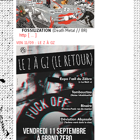
FOSSILIZATION
(Death Metal // BR)
http [ ... ]
VEN 11/09 : LE Z À GZ