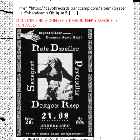
a
href="https://dayoffrecords.bandcamp.com/album/bezoar
-s-t">bandcamp
Oblique S [ ... ]
LUN 21/09 : HOLE DWELLER + DRAGON KEEP + SEREGOST +
PORTCULLIS
⚔️ URGENTE PISSE & @forbiddenkeepr [ ... ]