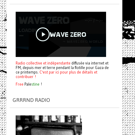
Radio collective et indépendante
diffusée via internet et
FM, depuis mer et terre pendant la flotille pour Gaza de
ce printemps.
C'est par ici pour plus de détails et
contribuer !
Free
Pale
stine
!
GRRRND RADIO