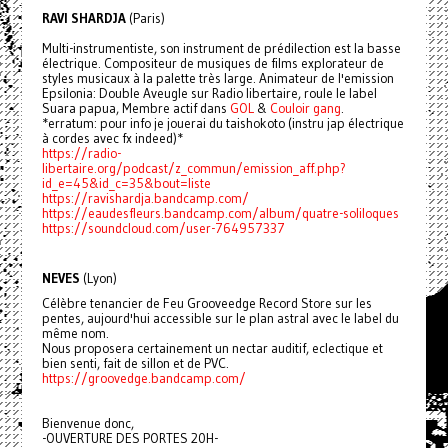
RAVI SHARDJA
(Paris)
Multi-instrumentiste, son instrument de prédilection est la basse
électrique. Compositeur de musiques de films explorateur de
styles musicaux à la palette très large. Animateur de l'emission
Epsilonia: Double Aveugle sur Radio libertaire, roule le label
Suara papua, Membre actif dans
GOL
&
Couloir gang
.
*erratum: pour info je jouerai du taishokoto (instru jap électrique
à cordes avec fx indeed)*
https://radio-
libertaire.org/podcast/z_commun/emission_aff.php?
id_e=45&id_c=35&bout=liste
https://ravishardja.bandcamp.com/
https://eaudesfleurs.bandcamp.com/album/quatre-soliloques
https://soundcloud.com/user-764957337
NEVES
(Lyon)
Célèbre tenancier de Feu Grooveedge Record Store sur les
pentes, aujourd'hui accessible sur le plan astral avec le label du
même nom.
Nous proposera certainement un nectar auditif, eclectique et
bien senti, fait de sillon et de PVC.
https://groovedge.bandcamp.com/
Bienvenue donc,
-OUVERTURE DES PORTES 20H-