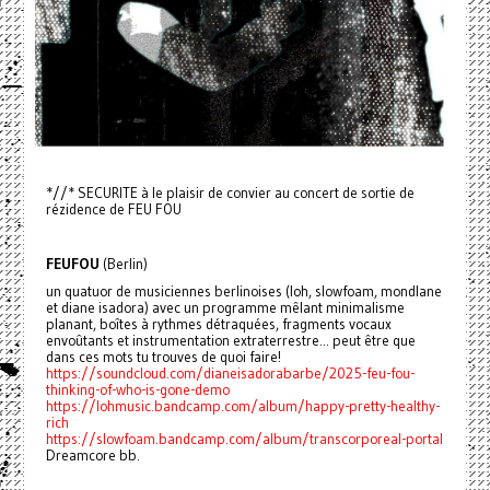
*//* SECURITE à le plaisir de convier au concert de sortie de
rézidence de FEU FOU
FEUFOU
(Berlin)
un quatuor de musiciennes berlinoises (loh, slowfoam, mondlane
et diane isadora) avec un programme mêlant minimalisme
planant, boîtes à rythmes détraquées, fragments vocaux
envoûtants et instrumentation extraterrestre... peut être que
dans ces mots tu trouves de quoi faire!
https://soundcloud.com/dianeisadorabarbe/2025-feu-fou-
thinking-of-who-is-gone-demo
https://lohmusic.bandcamp.com/album/happy-pretty-healthy-
rich
https://slowfoam.bandcamp.com/album/transcorporeal-portal
Dreamcore bb.