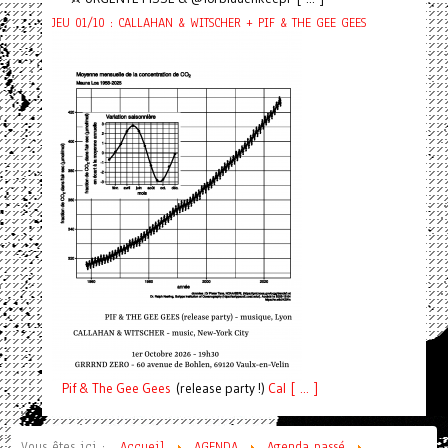
JEU 01/10 : CALLAHAN & WITSCHER + PIF & THE GEE GEES
Pif
& The Gee Gees
(release party !)
C
a
l [ ... ]
Vous êtes ici :
Accueil
AGENDA
Agenda passé