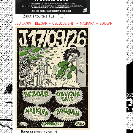
Zalut à tou.te.s ! Le [ ... ]
JEU 17/09 : BEZOAR + OBLIQUE SHIT + MASKARA + BOUCAN
Bezoar
(rock expé, It)