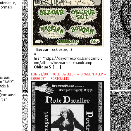
intenance,
ésormais
Bezoar
(rock expé, It)
a
href="https://dayoffrecords.bandcamp.c
om/album/bezoar-s-t">bandcamp
Oblique S [ ... ]
LUN 21/09 : HOLE DWELLER + DRAGON KEEP +
les aux
SEREGOST + PORTCULLIS
on "4AD",
fois à
ns
 (eux-aussi
it en