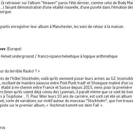
(à retrouver sur l'album "Heaven" parus l'été dernier, comme celui de Body Ma
s...) faisant démonstration d'une vitalité nouvelle, d'une pureté dans l'émotion d
exergue.
t partis enregistrer leur album à Manchester, les voici de retour à la maison.
kov
(Europe)
 Helvet underground / franco-ispano-helvétique à logique arithmétique
ur du terrible Rasko' ? »
rés de l’hôtel Stockholm, voilà qu'ils viennent poser leurs armes au GZ. Insensib
s, oscillant de manière joueuse entre Post-Punk tradi' et Shoegaze matiné d'un s
 établi à mi-chemin entre France et Suisse depuis 2015, viens pour la première 
ro (bien qu'ils soient déjà connu des Lyonnais, il paraît même que ce sont de bo
à Tisiphone ...?). Pour fêter leurs 10 ans de carrière, est sorti cet été un album
nt, sorte de variations sur motif autour du morceau "Stockholm", que l'on trouva
piste sur le premier album, « Hochmut kommt vor dem Fall ».
uros