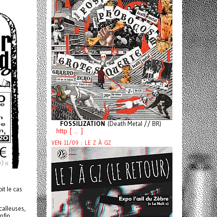
FOSSILIZATION
(Death Metal // BR)
http [ ... ]
VEN 11/09 : LE Z À GZ
it le cas
calleuses,
nfin