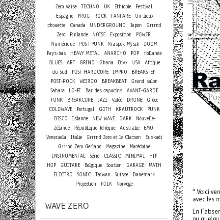
Zero Vaise
TECHNO
UK
Ethiopie
Festival
Espagne
PROG
ROCK
FANFARE
Un lieux
chouette
Canada
UNDERGROUND
Japon
Grrrnd
Zero
Finlande
NOISE
Exposition
POWER
Numérique
POST-PUNK
Kraspek Mysik
DOOM
Pays-bas
HEAVY METAL
ANARCHO
POP
Hollande
BLUES
ART
GRIND
Ghana
Divx
USA
Afrique
du Sud
POST-HARDCORE
IMPRO
BREAKSTEP
POST-ROCK
WEIRDO
BREAKBEAT
Grand salon
Sahara
LO-FI
Bar des capucins
AVANT-GARDE
FUNK
BREAKCORE
JAZZ
Vidéo
DRONE
Grèce
COLDWAVE
Portugal
GOTH
KRAUTROCK
PUNK
DISCO
Islande
NEW WAVE
DARK
Nouvelle-
Zélande
République Tchèque
Australie
EMO
Venezuela
Italie
Grrrnd Zero et le Clacson
Euskadi
Grrrnd Zero Gerland
Magazine
Macédoine
INSTRUMENTAL
Série
CLASSIC
MINIMAL
HIP
HOP
GUITARE
Belgique
Soutien
GARAGE
MATH
ELECTRO
SONIC
Taiwan
Suisse
Danemark
Projection
FOLK
Norvège
" Voici ve
avec les 
WAVE ZERO
En l’abse
ou quelqu