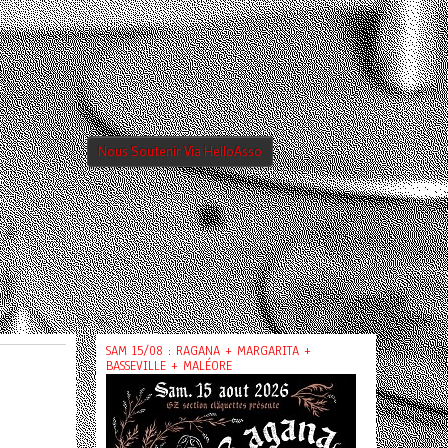
Nous Soutenir Via HelloAsso
SAM 15/08 : RAGANA + MARGARITA +
BASSEVILLE + MALÉORE