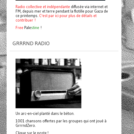
Radio collective et indépendante
diffusée via internet et
FM, depuis mer et terre pendant la flotille pour Gaza de
ce printemps.
C'est par ici pour plus de détails et
contribuer !
Free
Pale
stine
!
GRRRND RADIO
Un arc-en-ciel planté dans le béton.
1001 chansons offertes par les groupes qui ont joué à
GrrrndZero.
Clique sur le poste !