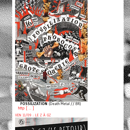
FOSSILIZATION
(Death Metal // BR)
http [ ... ]
VEN 11/09 : LE Z À GZ