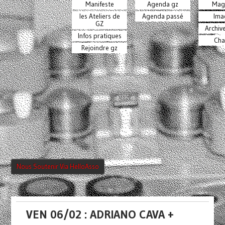
Manifeste
Agenda gz
Mag
les Ateliers de
Agenda passé
Ima
GZ
Archiv
Infos pratiques
Cha
Rejoindre gz
Nous Soutenir Via HelloAsso
VEN 06/02 : ADRIANO CAVA +