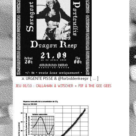
⚔️ URGENTE PISSE & @forbiddenkeepr [ ... ]
JEU 01/10 : CALLAHAN & WITSCHER + PIF & THE GEE GEES