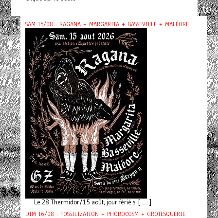
SAM 15/08 : RAGANA + MARGARITA + BASSEVILLE + MALÉORE
Le 28 Thermidor/15 août, jour férié s [ ... ]
DIM 16/08 : FOSSILIZATION + PHOBOCOSM + GROTESQUERIE