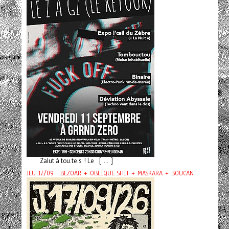
Zalut à tou.te.s ! Le [ ... ]
JEU 17/09 : BEZOAR + OBLIQUE SHIT + MASKARA + BOUCAN