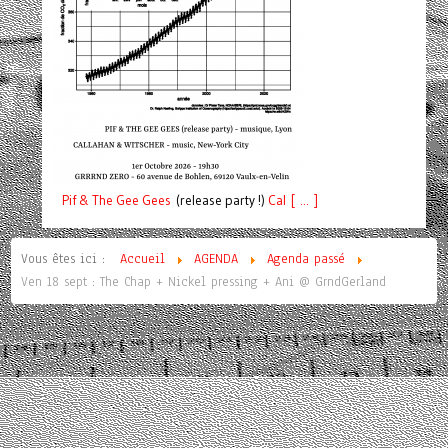
Pif
& The Gee Gees
(release party !)
C
a
l [ ... ]
Vous êtes ici :
Accueil
AGENDA
Agenda passé
Ven 18 sept : The Chap + Nickel pressing + Ani @ GrndGerland