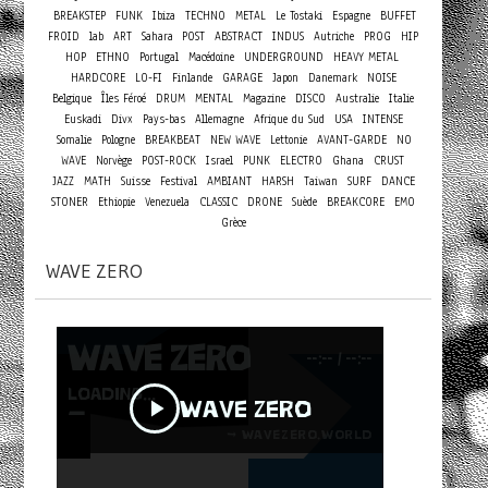
BREAKSTEP
FUNK
Ibiza
TECHNO
METAL
Le Tostaki
Espagne
BUFFET
FROID
lab
ART
Sahara
POST
ABSTRACT
INDUS
Autriche
PROG
HIP
HOP
ETHNO
Portugal
Macédoine
UNDERGROUND
HEAVY METAL
HARDCORE
LO-FI
Finlande
GARAGE
Japon
Danemark
NOISE
Belgique
Îles Féroé
DRUM
MENTAL
Magazine
DISCO
Australie
Italie
Euskadi
Divx
Pays-bas
Allemagne
Afrique du Sud
USA
INTENSE
Somalie
Pologne
BREAKBEAT
NEW WAVE
Lettonie
AVANT-GARDE
NO
WAVE
Norvège
POST-ROCK
Israel
PUNK
ELECTRO
Ghana
CRUST
JAZZ
MATH
Suisse
Festival
AMBIANT
HARSH
Taiwan
SURF
DANCE
STONER
Ethiopie
Venezuela
CLASSIC
DRONE
Suède
BREAKCORE
EMO
Grèce
WAVE ZERO