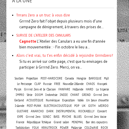
A LA UNE
Trrrans Zero a un truc à vous dire
Grrrnd Zero fait l’objet depuis plusieurs mois d’une
campagne de dénigrement, à travers des prises de...
SURVIE DE L'ATELIER DES CANULARS
Cagnotte
L’Atelier des Canulars a eu une fin d'année
bien mouvementée : - Fin octobre le lieu a...
Alors c'est vrai, tu t'es enfin décidé à rejoindre Grrrndzero?
Si tu es arrivé sur cette page, c'est que tu envisages de
participer à Grrrnd Zero. Merci, on va...
Soutien
Projection
POST-HARDCORE
Canada
Hongrie
BAROQUE
Mp3
Le Periscope
CLAP
Russie
FREE
Nouvelle-Zélande
CHAOS
Kraspek
Mysik
Grrrnd Zero et le Clacson
FANFARE
Hollande
HARD
La triperie
IMPRO
Série
DOOM
Indonésie
INDIE
CHANT
GRIND
Grrrnd Zero
Gerland
ACOUSTIQUE
Numérique
Exposition
Vidéo
Un lieux chouette
Islande
POST-PUNK
ELECTROACOUSTIQUE
POP
UK
GOTH
WEIRDO
Concert
GUITARE
ANARCHO
DARK
INSTRUMENTAL
ROCKABILLY
EXPE
Grrrnd Zero
SONIC
BASS
PSYCHE
BLUES
Grrrnd Zero Vaise
France
République Tchèque
Grand salon
MINIMAL
Bar des capucins
Tadjikistan
FOLK
KRAUTROCK
POWER
Malaysie
COLDWAVE
ROCK