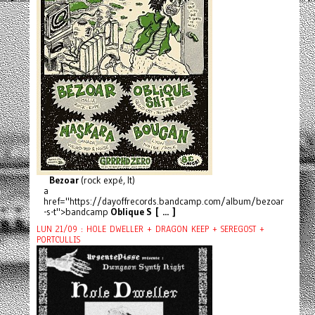
Bezoar
(rock expé, It)
a
href="https://dayoffrecords.bandcamp.com/album/bezoar
-s-t">bandcamp
Oblique S [ ... ]
LUN 21/09 : HOLE DWELLER + DRAGON KEEP + SEREGOST +
PORTCULLIS