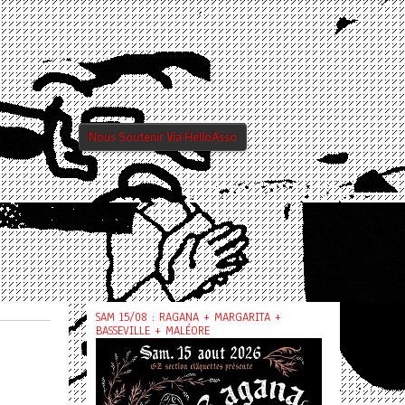
Nous Soutenir Via HelloAsso
SAM 15/08 : RAGANA + MARGARITA +
BASSEVILLE + MALÉORE