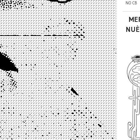
NO CB
MER
NUÈ