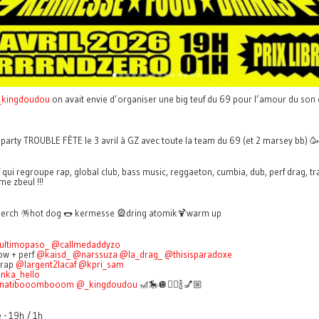
kingdoudou
on avait envie d’organiser une big teuf du 69 pour l’amour du son 
party TROUBLE FÊTE le 3 avril à GZ avec toute la team du 69 (et 2 marsey bb) 
 qui regroupe rap, global club, bass music, reggaeton, cumbia, dub, perf drag, tr
e zbeul !!!
erch 🪅hot dog 🌭 kermesse 🎡dring atomik🍹warm up
ultimopaso_
@callmedaddyzo
ow + perf
@kaisd_
@narssuza
@la_drag_
@thisisparadoxe
 rap
@largent2lacaf
@kpri_sam
nka_hello
natibooombooom
@_kingdoudou
🎢🎠🪩👯‍♀️🍾💅🏼
e - 19h / 1h