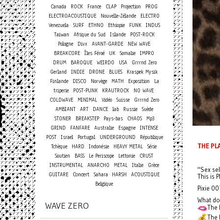
Canada
ROCK
France
CLAP
Projection
PROG
ELECTROACOUSTIQUE
Nouvelle-Zélande
ELECTRO
Venezuela
SURF
ETHNO
Ethiopie
FUNK
INDUS
Taiwan
Afrique du Sud
Islande
POST-ROCK
Pologne
Divx
AVANT-GARDE
NEW WAVE
BREAKCORE
Îles Féroé
UK
Somalie
IMPRO
DRUM
BAROQUE
WEIRDO
USA
Grrrnd Zero
Gerland
INDIE
DRONE
BLUES
Kraspek Mysik
Finlande
DISCO
Norvège
MATH
Exposition
La
triperie
POST-PUNK
KRAUTROCK
NO WAVE
COLDWAVE
MINIMAL
Vidéo
Suisse
Grrrnd Zero
AMBIANT
ART
DANCE
lab
Russie
Suède
STONER
BREAKSTEP
Pays-bas
CHAOS
Mp3
GRIND
FANFARE
Australie
Espagne
INTENSE
POST
Israel
Portugal
UNDERGROUND
République
THE PLA
Tchèque
HARD
Indonésie
HEAVY METAL
Série
Soutien
BASS
Le Periscope
Lettonie
CRUST
INSTRUMENTAL
ANARCHO
METAL
Italie
Grèce
"Sex se
Concert
GUITARE
Sahara
HARSH
ACOUSTIQUE
This is 
Belgique
Pixie 00
What do
WAVE ZERO
The 
The L