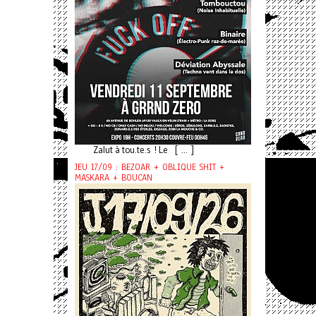
Zalut à tou.te.s ! Le [ ... ]
JEU 17/09 : BEZOAR + OBLIQUE SHIT +
MASKARA + BOUCAN