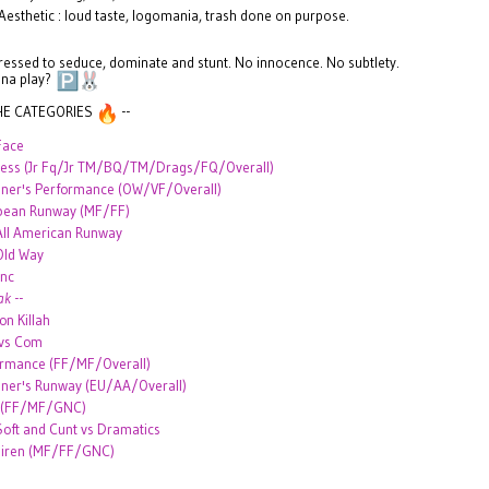
Aesthetic : loud taste, logomania, trash done on purpose.
essed to seduce, dominate and stunt. No innocence. No subtlety.
na play?
E CATEGORIES
--
Face
ness (Jr Fq/Jr TM/BQ/TM/Drags/FQ/Overall)
ner's Performance (OW/VF/Overall)
pean Runway (MF/FF)
All American Runway
Old Way
ync
ak
--
on Killah
vs Com
ormance (FF/MF/Overall)
ner's Runway (EU/AA/Overall)
 (FF/MF/GNC)
oft and Cunt vs Dramatics
Siren (MF/FF/GNC)