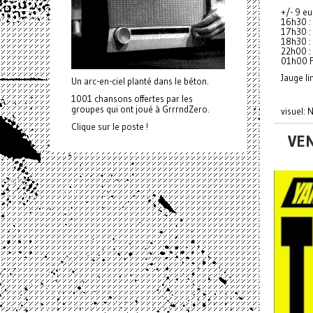
+/- 9 eu
16h30 :
17h30 : 
18h30 : 
22h00 : 
01h00 
Jauge li
Un arc-en-ciel planté dans le béton.
1001 chansons offertes par les
groupes qui ont joué à GrrrndZero.
visuel:
Clique sur le poste !
VEN