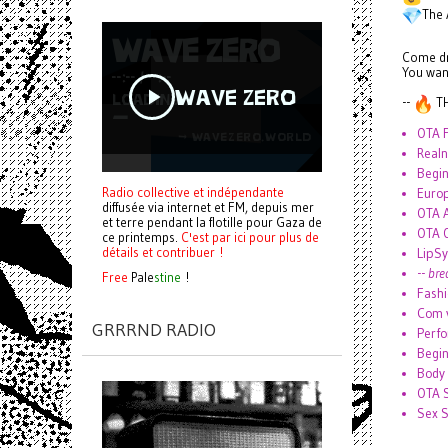
The 
Come dr
You wan
--
TH
OTA 
Real
Begin
Radio collective et indépendante
Euro
diffusée via internet et FM, depuis mer
OTA 
et terre pendant la flotille pour Gaza de
OTA 
ce printemps.
C'est par ici pour plus de
détails et contribuer !
LipS
--
bre
Free
Pale
stine
!
Fashi
Com 
GRRRND RADIO
Perf
Begin
Body
OTA S
Sex 