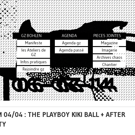
GZ BOHLEN
AGENDA
PIECES JOINTES
Manifeste
Agenda gz
Magazine
les Ateliers de
Agenda passé
Imagerie
GZ
Archives chaos
Infos pratiques
Chantier
Rejoindre gz
 04/04 : THE PLAYBOY KIKI BALL + AFTER
TY