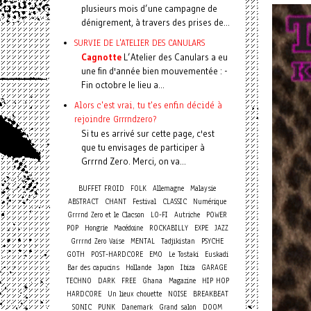
plusieurs mois d’une campagne de
dénigrement, à travers des prises de...
SURVIE DE L'ATELIER DES CANULARS
Cagnotte
L’Atelier des Canulars a eu
une fin d'année bien mouvementée : -
Fin octobre le lieu a...
Alors c'est vrai, tu t'es enfin décidé à
rejoindre Grrrndzero?
Si tu es arrivé sur cette page, c'est
que tu envisages de participer à
Grrrnd Zero. Merci, on va...
BUFFET FROID
FOLK
Allemagne
Malaysie
ABSTRACT
CHANT
Festival
CLASSIC
Numérique
Grrrnd Zero et le Clacson
LO-FI
Autriche
POWER
POP
Hongrie
Macédoine
ROCKABILLY
EXPE
JAZZ
Grrrnd Zero Vaise
MENTAL
Tadjikistan
PSYCHE
GOTH
POST-HARDCORE
EMO
Le Tostaki
Euskadi
Bar des capucins
Hollande
Japon
Ibiza
GARAGE
TECHNO
DARK
FREE
Ghana
Magazine
HIP HOP
HARDCORE
Un lieux chouette
NOISE
BREAKBEAT
SONIC
PUNK
Danemark
Grand salon
DOOM