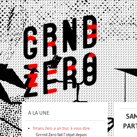
A LA UNE
SAM
PAR
Trrrans Zero a un truc à vous dire
Grrrnd Zero fait l’objet depuis