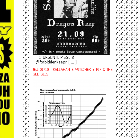
⚔️ URGENTE PISSE &
@forbiddenkeepr [ ... ]
JEU 01/10 : CALLAHAN & WITSCHER + PIF & THE
GEE GEES