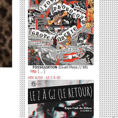
FOSSILIZATION
(Death Metal // BR)
http [ ... ]
VEN 11/09 : LE Z À GZ