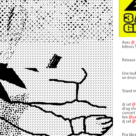
Avec
@_
bêtises !
Release 
Une teuf
un énorm
Stand m
dj set
@
drag sh
concert
live
@ya
dj set
@
Prix libr