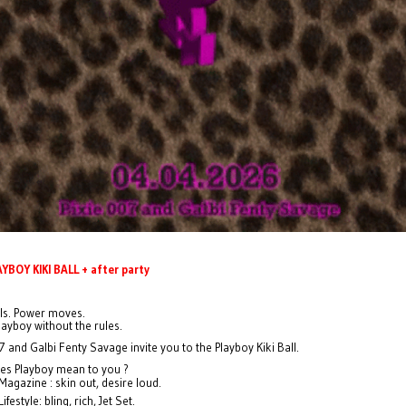
YBOY KIKI BALL + after party
lls. Power moves.
Playboy without the rules.
7 and Galbi Fenty Savage invite you to the Playboy Kiki Ball.
es Playboy mean to you ?
Magazine : skin out, desire loud.
ifestyle: bling, rich, Jet Set.