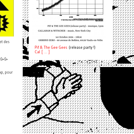
et des
Pif
& The Gee Gees
(release party !)
C
a
l [ ... ]
🥳🥳
ap, pour