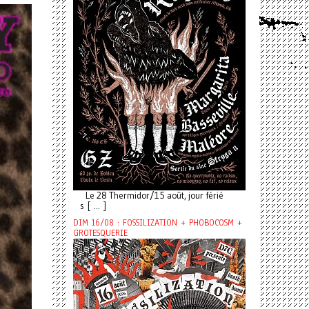
Le 28 Thermidor/15 août, jour férié
s [ ... ]
DIM 16/08 : FOSSILIZATION + PHOBOCOSM +
GROTESQUERIE