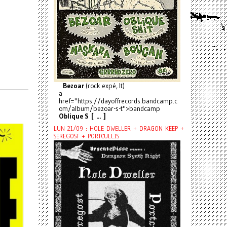
Bezoar
(rock expé, It)
a
href="https://dayoffrecords.bandcamp.c
om/album/bezoar-s-t">bandcamp
Oblique S [ ... ]
LUN 21/09 : HOLE DWELLER + DRAGON KEEP +
SEREGOST + PORTCULLIS