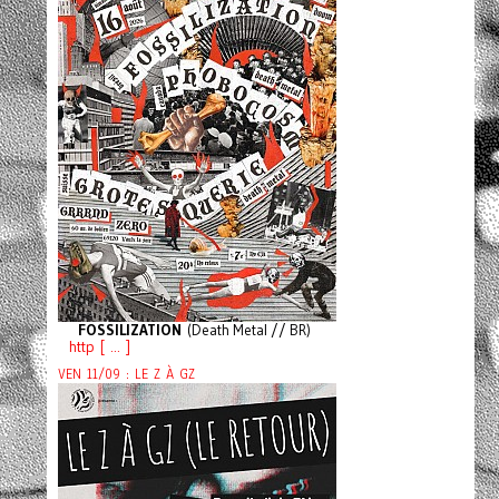
FOSSILIZATION
(Death Metal // BR)
http [ ... ]
VEN 11/09 : LE Z À GZ