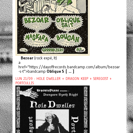
Bezoar
(rock expé, It)
a
href="https://dayoffrecords.bandcamp.com/album/bezoar
-s-t">bandcamp
Oblique S [ ... ]
LUN 21/09 : HOLE DWELLER + DRAGON KEEP + SEREGOST +
PORTCULLIS