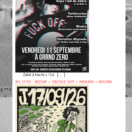
Zalut à tou.te.s ! Le [ ... ]
JEU 17/09 : BEZOAR + OBLIQUE SHIT + MASKARA + BOUCAN