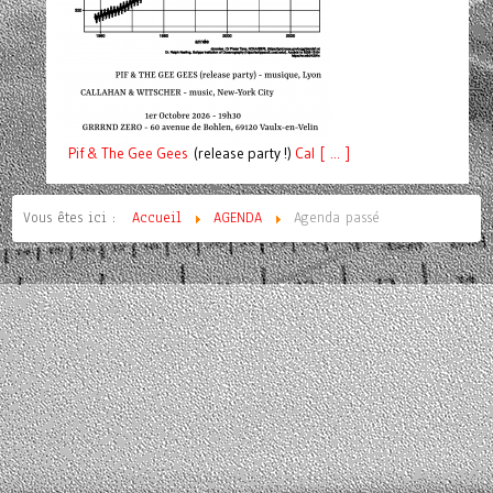
Pif
& The Gee Gees
(release party !)
C
a
l [ ... ]
Vous êtes ici :
Accueil
AGENDA
Agenda passé