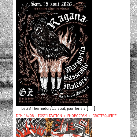
Le 28 Thermidor/15 août, jour férié s [ ... ]
DIM 16/08 : FOSSILIZATION + PHOBOCOSM + GROTESQUERIE