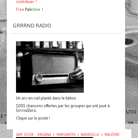
contribuer !
Free
Pale
stine
!
GRRRND RADIO
Un arc-en-ciel planté dans le béton.
1001 chansons offertes par les groupes qui ont joué à
GrrrndZero.
Clique sur le poste !
SAM 15/08 : RAGANA + MARGARITA + BASSEVILLE + MALÉORE