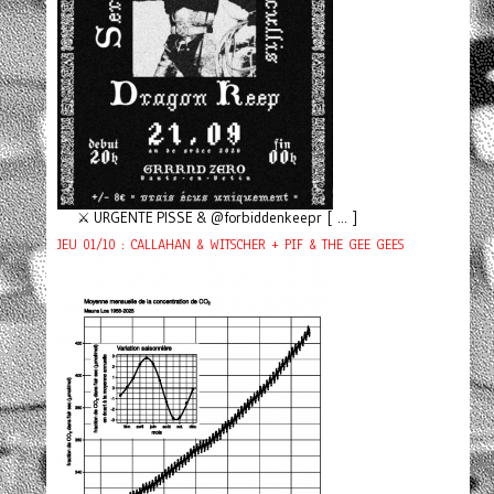
⚔️ URGENTE PISSE & @forbiddenkeepr [ ... ]
JEU 01/10 : CALLAHAN & WITSCHER + PIF & THE GEE GEES