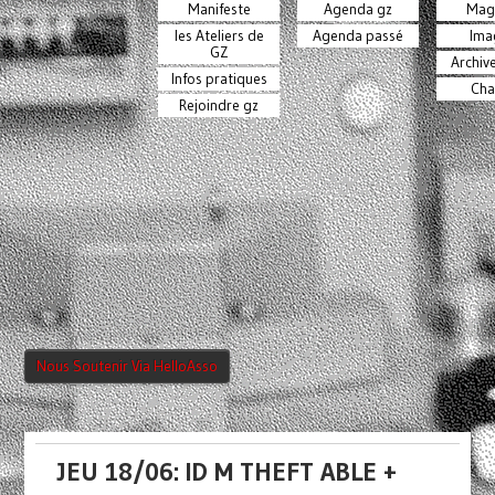
Manifeste
Agenda gz
Mag
les Ateliers de
Agenda passé
Ima
GZ
Archiv
Infos pratiques
Cha
Rejoindre gz
Nous Soutenir Via HelloAsso
JEU 18/06: ID M THEFT ABLE +