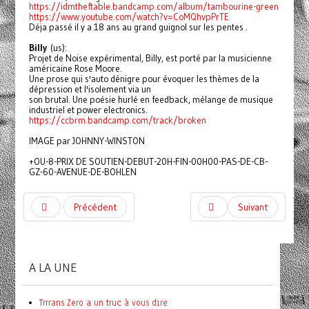
https://idmtheftable.bandcamp.com/album/tambourine-green
https://www.youtube.com/watch?v=CoMQhvpPrTE
Déja passé il y a 18 ans au grand guignol sur les pentes .
B
illy
(us):
Projet de Noise expérimental, Billy, est porté par la musicienne
américaine Rose Moore.
Une prose qui s'auto dénigre pour évoquer les thèmes de la
dépression et l'isolement via un
son brutal. Une poésie hurlé en feedback, mélange de musique
industriel et power electronics.
https://ccbrm.bandcamp.com/track/broken
IMAGE par JOHNNY-WINSTON
+OU-8-PRIX DE SOUTIEN-DEBUT-20H-FIN-00H00-PAS-DE-CB-
GZ-60-AVENUE-DE-BOHLEN
Précédent
Suivant
A LA UNE
Trrrans Zero a un truc à vous dire