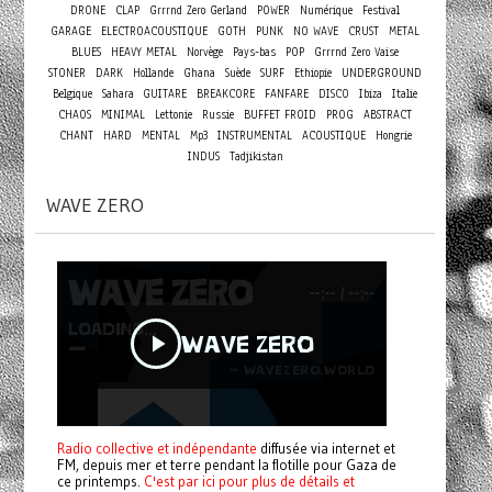
DRONE
CLAP
Grrrnd Zero Gerland
POWER
Numérique
Festival
GARAGE
ELECTROACOUSTIQUE
GOTH
PUNK
NO WAVE
CRUST
METAL
BLUES
HEAVY METAL
Norvège
Pays-bas
POP
Grrrnd Zero Vaise
STONER
DARK
Hollande
Ghana
Suède
SURF
Ethiopie
UNDERGROUND
Belgique
Sahara
GUITARE
BREAKCORE
FANFARE
DISCO
Ibiza
Italie
CHAOS
MINIMAL
Lettonie
Russie
BUFFET FROID
PROG
ABSTRACT
CHANT
HARD
MENTAL
Mp3
INSTRUMENTAL
ACOUSTIQUE
Hongrie
INDUS
Tadjikistan
WAVE ZERO
Radio collective et indépendante
diffusée via internet et
FM, depuis mer et terre pendant la flotille pour Gaza de
ce printemps.
C'est par ici pour plus de détails et