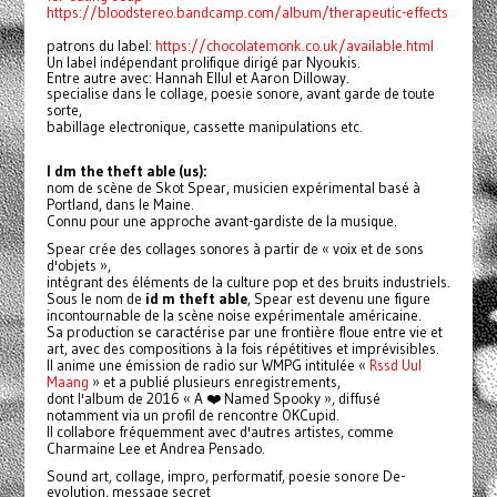
https://bloodstereo.bandcamp.com/album/therapeutic-effects
patrons du label:
https://chocolatemonk.co.uk/available.html
Un label indépendant prolifique dirigé par Nyoukis.
Entre autre avec: Hannah Ellul et Aaron Dilloway.
specialise dans le collage, poesie sonore, avant garde de toute
sorte,
babillage electronique, cassette manipulations etc.
I dm the theft able (us):
nom de scène de Skot Spear, musicien expérimental basé à
Portland, dans le Maine.
Connu pour une approche avant-gardiste de la musique.
Spear crée des collages sonores à partir de « voix et de sons
d'objets »,
intégrant des éléments de la culture pop et des bruits industriels.
Sous le nom de
id m theft able
, Spear est devenu une figure
incontournable de la scène noise expérimentale américaine.
Sa production se caractérise par une frontière floue entre vie et
art, avec des compositions à la fois répétitives et imprévisibles.
Il anime une émission de radio sur WMPG intitulée «
Rssd Uul
Maang
» et a publié plusieurs enregistrements,
dont l'album de 2016 « A ❤️ Named Spooky », diffusé
notamment via un profil de rencontre OKCupid.
Il collabore fréquemment avec d'autres artistes, comme
Charmaine Lee et Andrea Pensado.
Sound art, collage, impro, performatif, poesie sonore De-
evolution, message secret