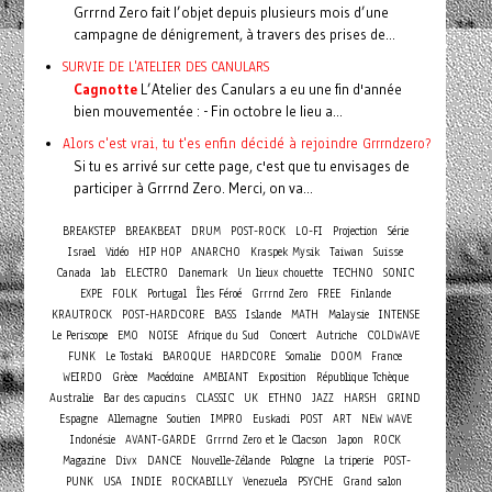
Grrrnd Zero fait l’objet depuis plusieurs mois d’une
campagne de dénigrement, à travers des prises de...
SURVIE DE L'ATELIER DES CANULARS
Cagnotte
L’Atelier des Canulars a eu une fin d'année
bien mouvementée : - Fin octobre le lieu a...
Alors c'est vrai, tu t'es enfin décidé à rejoindre Grrrndzero?
Si tu es arrivé sur cette page, c'est que tu envisages de
participer à Grrrnd Zero. Merci, on va...
BREAKSTEP
BREAKBEAT
DRUM
POST-ROCK
LO-FI
Projection
Série
Israel
Vidéo
HIP HOP
ANARCHO
Kraspek Mysik
Taiwan
Suisse
Canada
lab
ELECTRO
Danemark
Un lieux chouette
TECHNO
SONIC
EXPE
FOLK
Portugal
Îles Féroé
Grrrnd Zero
FREE
Finlande
KRAUTROCK
POST-HARDCORE
BASS
Islande
MATH
Malaysie
INTENSE
Concert
Le Periscope
EMO
NOISE
Afrique du Sud
Autriche
COLDWAVE
FUNK
Le Tostaki
BAROQUE
HARDCORE
Somalie
DOOM
France
WEIRDO
Grèce
Macédoine
AMBIANT
Exposition
République Tchèque
Australie
Bar des capucins
CLASSIC
UK
ETHNO
JAZZ
HARSH
GRIND
Espagne
Allemagne
Soutien
IMPRO
Euskadi
POST
ART
NEW WAVE
Indonésie
AVANT-GARDE
Grrrnd Zero et le Clacson
Japon
ROCK
Magazine
Divx
DANCE
Nouvelle-Zélande
Pologne
La triperie
POST-
PUNK
USA
INDIE
ROCKABILLY
Venezuela
PSYCHE
Grand salon