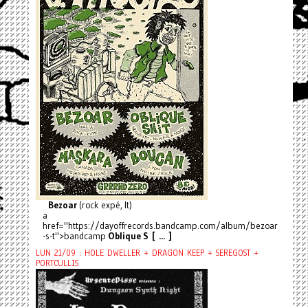
Bezoar
(rock expé, It)
a
href="https://dayoffrecords.bandcamp.com/album/bezoar
-s-t">bandcamp
Oblique S [ ... ]
LUN 21/09 : HOLE DWELLER + DRAGON KEEP + SEREGOST +
PORTCULLIS