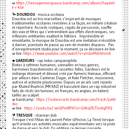
➫
https://teenagemenopause.bandcamp.com/album/hayalet-
k-r-klar
𓅩 DOURDOU
- musica occitana
Dourdou est un trio marseillais s’inspirant de musiques
traditionnelles occitanes revisitées à sa façon, en mêlant création
et répertoire. Accords rustiques, ragots de percussion, souffle
des voix et fifres qui s’entremêlent aux effets électroniques; ses
inflexions entêtantes exaltent le folklore. Imprévisible et
envoûtante, la musique de Dourdou est une invitation irrésistible
à danser, ponctuée de pause au sein de mondes disparus. Pas
d’enregistrement studio pour le moment, ça se découvre en live.
➫ live:
https://www.youtube.com/watch?v=ymQeMdUW4mA
𖦹 GARDEURS
- rap indus campanophile
Boites à rythmes humaines, sonnailles en tous genres,
harmonies bourdonnistes et cassettes folles, Gardeurs est le
mélange étonnant et dévoué créé par Aymeric Hainaux, officiant
par ailleurs dans Cantenac Dagar, et Kate Fletcher, musicienne,
autrice et activiste plasticienne. Depuis un an iels sont rejoints
par Khaled Bouhrizi (MR KAZ) et basculent dans un rap industriel
faits de récits (en tunisien, en français, en anglais, en italien)
taillés au scalpel.
➫ bandcamp :
https://isolarecords.bandcamp.com/track/petit-
duc
➫ live :
https://youtu.be/-wnQPinl8PA?si=GHkql9LTJsxAgPXQ
⧩ TRESQUE
- charivari dub
Tresque c'est l'Alias de Laurent Peter (d'Incise, La Tène) lorsque
qu'il oriente ses activités musicales expérimentales vers la piste
de danse et vers le dub. En addition ce dernier possède