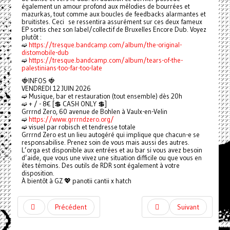
également un amour profond aux mélodies de bourrées et
mazurkas, tout comme aux boucles de feedbacks alarmantes et
bruitistes. Ceci se ressentira assurément sur ces deux fameux
EP sortis chez son label/collectif de Bruxelles Encore Dub. Voyez
plutôt :
➫
https://tresque.bandcamp.com/album/the-original-
distomobile-dub
➫
https://tresque.bandcamp.com/album/tears-of-the-
palestinians-too-far-too-late
🍓INFOS 🍓
VENDREDI 12 JUIN 2026
➫ Musique, bar et restauration (tout ensemble) dès 20h
➫ + / - 8€ [💲 CASH ONLY 💲]
Grrrnd Zero, 60 avenue de Bohlen à Vaulx-en-Velin
➫
https://www.grrrndzero.org/
➫ visuel par robisch et tendresse totale
Grrrnd Zero est un lieu autogéré qui implique que chacun-e se
responsabilise. Prenez soin de vous mais aussi des autres.
L’orga est disponible aux entrées et au bar si vous avez besoin
d’aide, que vous une vivez une situation difficile ou que vous en
êtes témoins. Des outils de RDR sont également à votre
disposition.
À bientôt à GZ 💖 panotii cantii x hatch
Précédent
Suivant