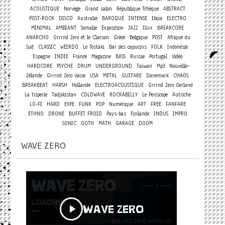
ACOUSTIQUE
Norvège
Grand salon
République Tchèque
ABSTRACT
POST-ROCK
DISCO
Australie
BAROQUE
INTENSE
Ibiza
ELECTRO
MINIMAL
AMBIANT
Somalie
Exposition
JAZZ
Divx
BREAKCORE
ANARCHO
Grrrnd Zero et le Clacson
Grèce
Belgique
POST
Afrique du
Sud
CLASSIC
WEIRDO
Le Tostaki
Bar des capucins
FOLK
Indonésie
Espagne
INDIE
France
Magazine
BASS
Russie
Portugal
Vidéo
HARDCORE
PSYCHE
DRUM
UNDERGROUND
Taiwan
Mp3
Nouvelle-
Zélande
Grrrnd Zero Vaise
USA
METAL
GUITARE
Danemark
CHAOS
BREAKBEAT
HARSH
Hollande
ELECTROACOUSTIQUE
Grrrnd Zero Gerland
La triperie
Tadjikistan
COLDWAVE
ROCKABILLY
Le Periscope
Autriche
LO-FI
HARD
EXPE
FUNK
POP
Numérique
ART
FREE
FANFARE
ETHNO
DRONE
BUFFET FROID
Pays-bas
Finlande
INDUS
IMPRO
SONIC
GOTH
MATH
GARAGE
DOOM
WAVE ZERO