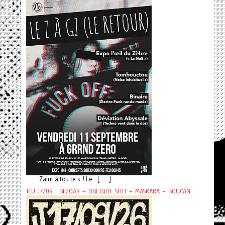
Zalut à tou.te.s ! Le [ ... ]
JEU 17/09 : BEZOAR + OBLIQUE SHIT + MASKARA + BOUCAN