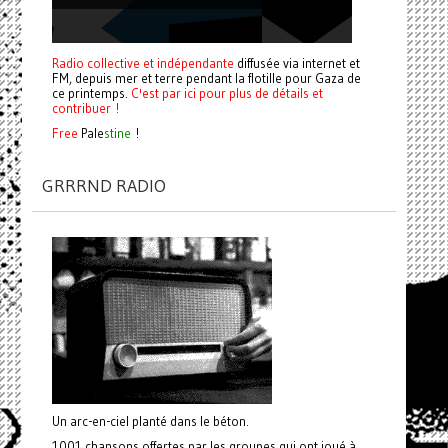
Radio collective et indépendante
diffusée via internet et
FM, depuis mer et terre pendant la flotille pour Gaza de
ce printemps.
C'est par ici pour plus de détails et
contribuer !
Free
Pale
stine
!
GRRRND RADIO
Un arc-en-ciel planté dans le béton.
1001 chansons offertes par les groupes qui ont joué à