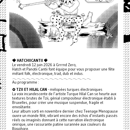
🍓 HATCHIICANTII 🍓
Le vendredi 12 juin 2026 à Grrrnd Zero,
Hatch et Panotii Cantii font équipe pour vous proposer une fête
mêlant folk, électronique, trad, dub et indus.
𓂃𓂃𓂃𓂃𓂃𓂃𓂃𓂃𓂃𓂃𓂃𓂃𓂃𓂃𓂃𓂃𓂃
Au programme :
✿ TZII ET HILAL CAN
- mélopées turques électroniques
La voix incandescente de l’artiste Turque Hilal Can se heurte aux
textures brutes de Tzii, génial compositeur électronique établi à
Bruxelles, pour créer une musique suspendue, fragile et
envoûtante.
Leur album sorti en novembre dernier chez Teenage Menopause
ouvre un monde fêlé, vibrant encore des échos d’instants passés
réels ou imaginés donnant à cette narration électronique
onirique, une rassurante patine surannée aux couleurs du
Bosphore.