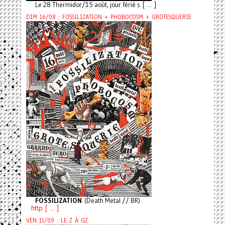
Le 28 Thermidor/15 août, jour férié s [ ... ]
DIM 16/08 : FOSSILIZATION + PHOBOCOSM + GROTESQUERIE
FOSSILIZATION
(Death Metal // BR)
http [ ... ]
VEN 11/09 : LE Z À GZ