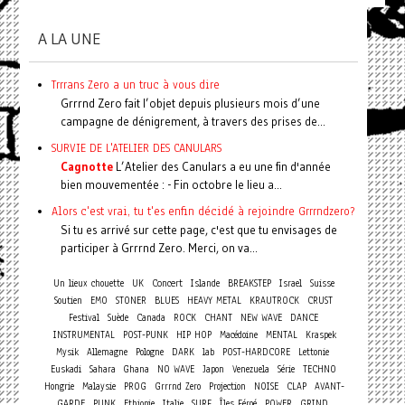
A LA UNE
Trrrans Zero a un truc à vous dire
Grrrnd Zero fait l’objet depuis plusieurs mois d’une
campagne de dénigrement, à travers des prises de...
SURVIE DE L'ATELIER DES CANULARS
Cagnotte
L’Atelier des Canulars a eu une fin d'année
bien mouvementée : - Fin octobre le lieu a...
Alors c'est vrai, tu t'es enfin décidé à rejoindre Grrrndzero?
Si tu es arrivé sur cette page, c'est que tu envisages de
participer à Grrrnd Zero. Merci, on va...
Concert
Un lieux chouette
UK
Islande
BREAKSTEP
Israel
Suisse
Soutien
EMO
STONER
BLUES
HEAVY METAL
KRAUTROCK
CRUST
Festival
Suède
Canada
ROCK
CHANT
NEW WAVE
DANCE
INSTRUMENTAL
POST-PUNK
HIP HOP
Macédoine
MENTAL
Kraspek
Mysik
Allemagne
Pologne
DARK
lab
POST-HARDCORE
Lettonie
Euskadi
Sahara
Ghana
NO WAVE
Japon
Venezuela
Série
TECHNO
Hongrie
Malaysie
PROG
Grrrnd Zero
Projection
NOISE
CLAP
AVANT-
GARDE
PUNK
Ethiopie
Italie
SURF
Îles Féroé
POWER
GRIND