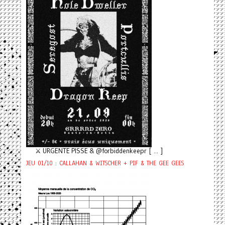
⚔️ URGENTE PISSE & @forbiddenkeepr [ ... ]
JEU 01/10 : CALLAHAN & WITSCHER + PIF & THE GEE GEES