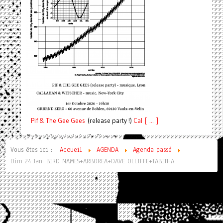
Pif
& The Gee Gees
(release party !)
C
a
l [ ... ]
Vous êtes ici :
Accueil
AGENDA
Agenda passé
Dim 24 Jan: BIRD NAMES+ARBOREA+DAVE OLLIFFE+TABITHA